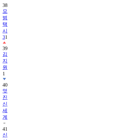
38
모
범
택
시
3
1
39
김
지
원
1
40
멋
진
신
세
계
41
신