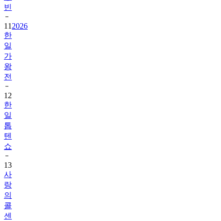
빈
11
2026
한
일
가
왕
전
12
한
일
톱
텐
쇼
13
사
랑
의
콜
센