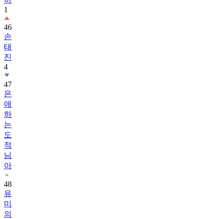
1
46
손
태
진
4
47
은
애
하
는
도
적
님
아
48
유
미
의