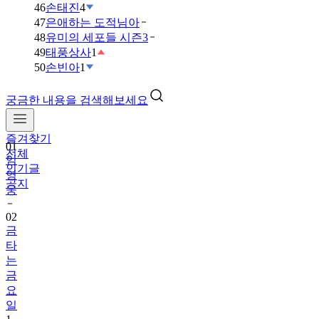
46
손태진
4
47
은애하는 도적님아
48
유미의 세포들 시즌3
49
태풍상사
1
50
손빈아
1
궁금한 내용을 검색해보세요
즐겨찾기
01
전체
임
인기글
영
공지
웅
02
금
타
는
금
요
일