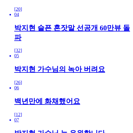
[
20
]
04
박지현 슬픈 혼잣말 선공개 60만뷰 돌
파
[
32
]
05
박지현 가수님의 녹아 버려요
[
26
]
06
백년만에 화채했어요
[
12
]
07