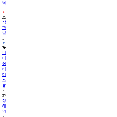
탁
1
35
장
한
별
1
36
언
더
커
버
미
쓰
홍
37
정
해
인