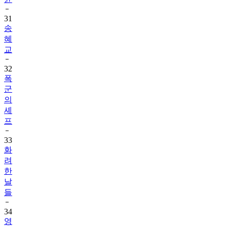
31
송
혜
교
32
폭
군
의
셰
프
33
화
려
한
날
들
34
영