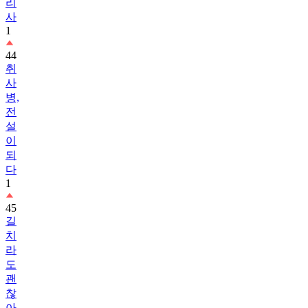
리
사
1
44
취
사
병,
전
설
이
되
다
1
45
길
치
라
도
괜
찮
아