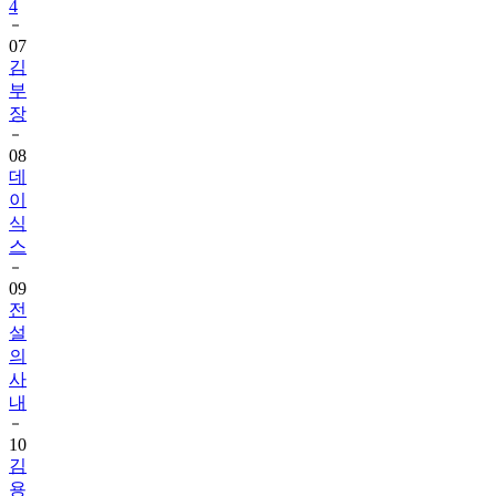
4
07
김
부
장
08
데
이
식
스
09
전
설
의
사
내
10
김
용