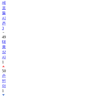
세
포
들
시
즌
3
49
태
풍
상
사
1
50
손
빈
아
1