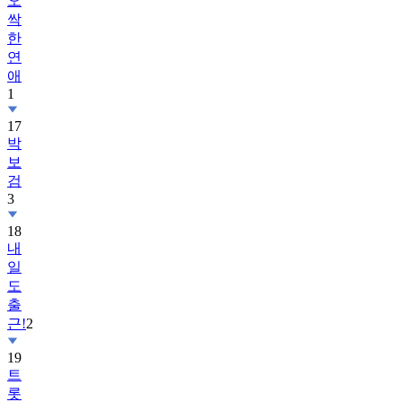
오
싹
한
연
애
1
17
박
보
검
3
18
내
일
도
출
근!
2
19
트
롯