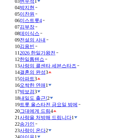
03
변우석
1
04
박지현
05
이찬원
06
미스트롯4
07
김부장
08
데이식스
09
전설의 사내
10
김용빈
11
2026 한일가왕전
12
한일톱텐쇼
13
사랑의 콜센타 세븐스타즈
14
결혼의 완성
3
15
아파트
3
16
오싹한 연애
1
17
박보검
3
18
내일도 출근!
2
19
트롯 올스타전 금요일 밤에
20
그대에게 드림
4
21
사랑을 처방해 드립니다
1
22
송가인
23
사랑이 온다
2
24
아이유
1