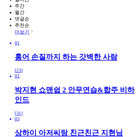
주간
월간
댓글순
추천순
더보기
01
홍어 손질까지 하는 갓벽한 사람
[
23
]
02
박지현 쇼맨쉽 2 안무연습&합주 비하
인드
[
31
]
03
상하이 아저씨랑 친근친근 지현님