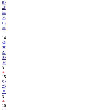
타
세
븐
스
타
즈
14
결
혼
의
완
성
3
15
아
파
트
3
16