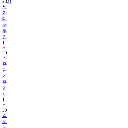
28
21
세
기
대
군
부
인
1
29
가
족
관
계
증
명
서
1
30
김
혜
윤