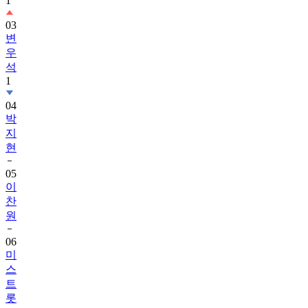
1
03
변
우
석
1
04
박
지
현
05
이
찬
원
06
미
스
트
롯