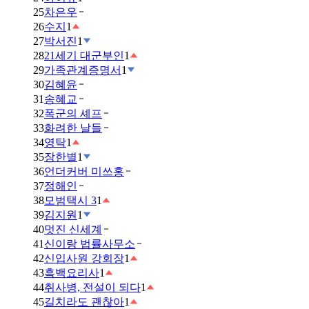
25
차은우
26
수지
1
27
박서진
1
28
21세기 대군부인
1
29
가족관계증명서
1
30
김혜윤
31
송혜교
32
폭군의 셰프
33
화려한 날들
34
영탁
1
35
장한별
1
36
언더커버 미쓰홍
37
정해인
38
모범택시 3
1
39
김지원
1
40
멋진 신세계
41
신이랑 법률사무소
42
신입사원 강회장
1
43
흑백요리사
1
44
취사병, 전설이 되다
1
45
길치라도 괜찮아
1