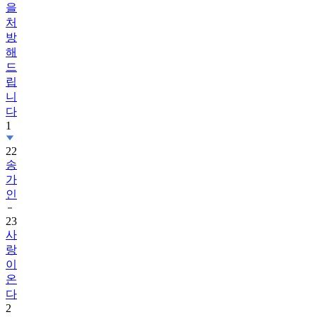
을
처
방
해
드
립
니
다
1
22
송
가
인
23
사
랑
이
온
다
2