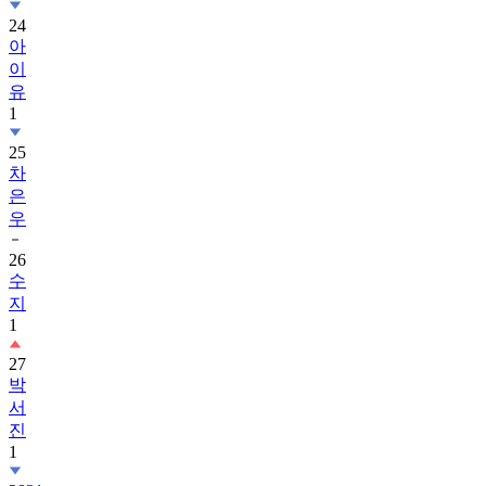
24
아
이
유
1
25
차
은
우
26
수
지
1
27
박
서
진
1