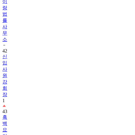
이
랑
법
률
사
무
소
42
신
입
사
원
강
회
장
1
43
흑
백
요