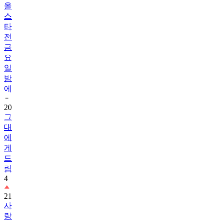
올
스
타
전
금
요
일
밤
에
20
그
대
에
게
드
림
4
21
사
랑