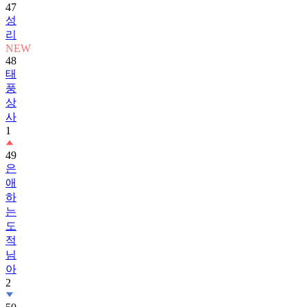
47
성
리
NEW
48
태
풍
상
사
1
49
은
애
하
는
도
적
님
아
2