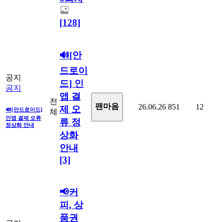
[128]
🔊[안
드로이
공지
드] 인
공지
앱 결
전
팬마음ㅤ
26.06.26
851
12
제 오
🔊[안드로이드]
체
인앱 결제 오류
류 정
정상화 안내
상화
안내
[3]
📢커
피, 상
품권