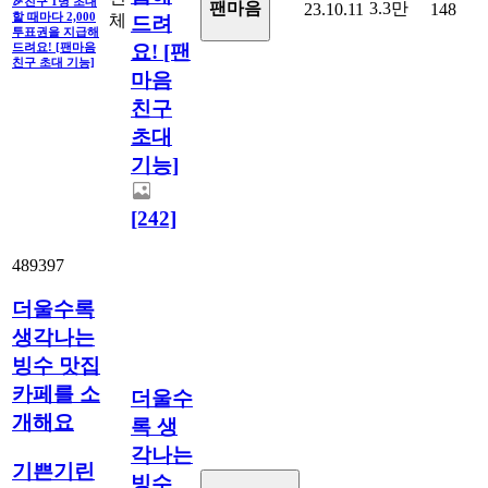
🎉친구 1명 초대
3.3만
팬마음
23.10.11
148
할 때마다 2,000
체
드려
투표권을 지급해
드려요! [팬마음
요! [팬
친구 초대 기능]
마음
친구
초대
기능]
[242]
489397
더울수록
생각나는
빙수 맛집
카페를 소
더울수
개해요
록 생
각나는
기쁜기린
빙수