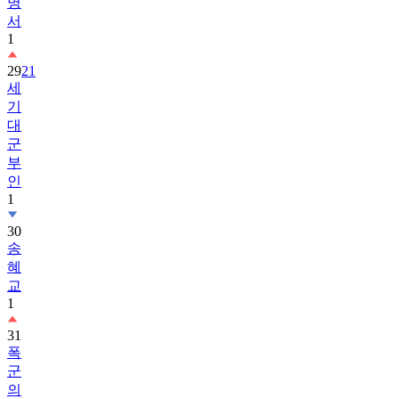
명
서
1
29
21
세
기
대
군
부
인
1
30
송
혜
교
1
31
폭
군
의