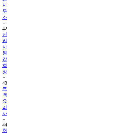
사
무
소
42
신
입
사
원
강
회
장
43
흑
백
요
리
사
44
취