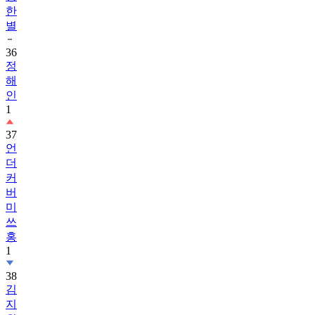
한
별
36
정
해
인
1
37
언
더
커
버
미
쓰
홍
1
38
김
지