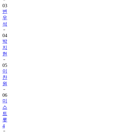
03
변
우
석
04
박
지
현
05
이
찬
원
06
미
스
트
롯
4