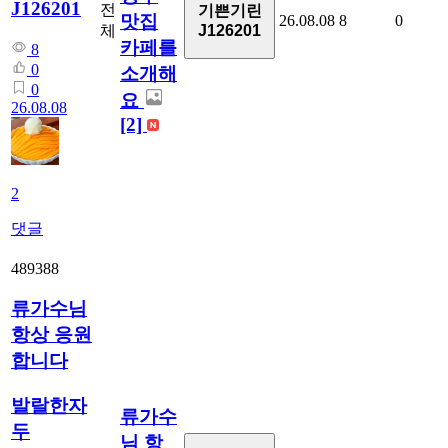
J126201
전
기쁜기린
맛집
26.08.08
8
0
체
J126201
카페를
8
0
소개해
0
요
26.08.08
[2]
2
댓글
489388
류가수님
항상 응원
합니다
발랄한자
류가수
두
님 항