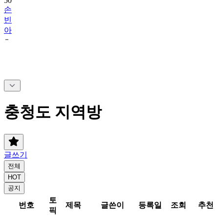
50
손
빈
아
충청도 지역방
글쓰기
전체
HOT
공지
토
번호
제목
글쓴이
등록일
조회
추천
픽