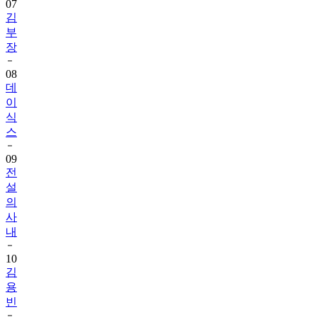
07
김
부
장
08
데
이
식
스
09
전
설
의
사
내
10
김
용
빈