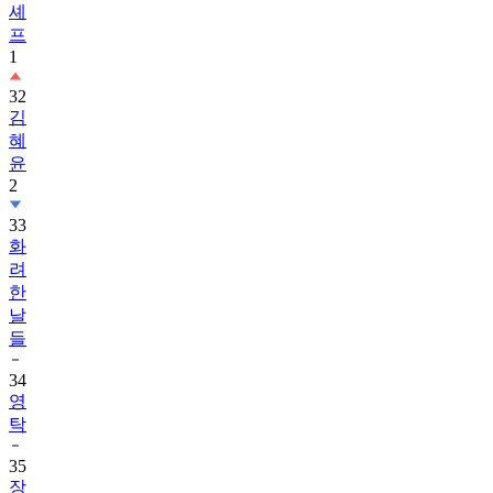
셰
프
1
32
김
혜
윤
2
33
화
려
한
날
들
34
영
탁
35
장