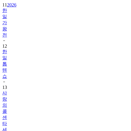
11
2026
한
일
가
왕
전
12
한
일
톱
텐
쇼
13
사
랑
의
콜
센
타
세