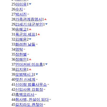
25
아이유
1
26
수지
27
박서진
28
가족관계증명서
1
29
21세기 대군부인
1
30
송혜교
1
31
폭군의 셰프
1
32
김혜윤
2
33
화려한 날들
34
영탁
35
장한별
36
정해인
1
37
언더커버 미쓰홍
1
38
김지원
1
39
모범택시 3
1
40
멋진 신세계
41
신이랑 법률사무소
42
신입사원 강회장
43
흑백요리사
44
취사병, 전설이 되다
45
길치라도 괜찮아