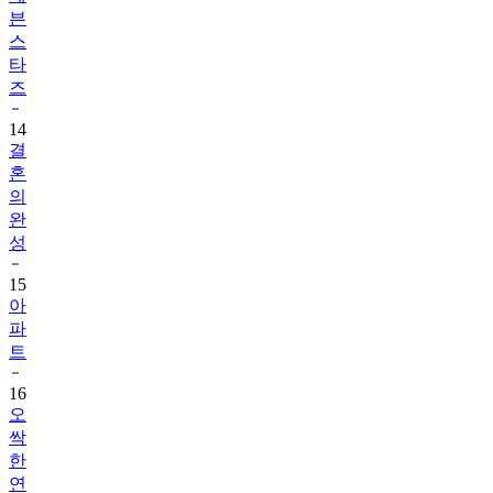
븐
스
타
즈
14
결
혼
의
완
성
15
아
파
트
16
오
싹
한
연