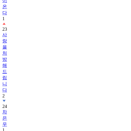
이
온
다
1
23
사
랑
을
처
방
해
드
립
니
다
2
24
차
은
우
1