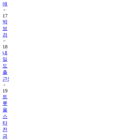
애
17
박
보
검
18
내
일
도
출
근!
19
트
롯
올
스
타
전
금