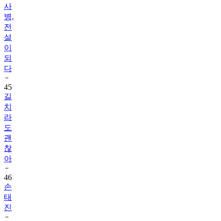
사
병,
전
설
이
되
다
45
길
치
라
도
괜
찮
아
46
손
태
진