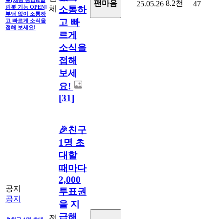
8.2천
팬마음
25.05.26
47
림봇 기능 OPEN]
체
소통하
부담 없이 소통하
고 빠
고 빠르게 소식을
접해 보세요!
르게
소식을
접해
보세
요!
[31]
🎉친구
1명 초
대할
때마다
2,000
공지
투표권
공지
을 지
급해
전