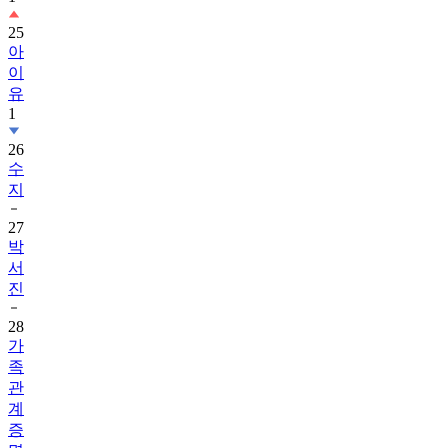
25
아
이
유
1
26
수
지
27
박
서
진
28
가
족
관
계
증