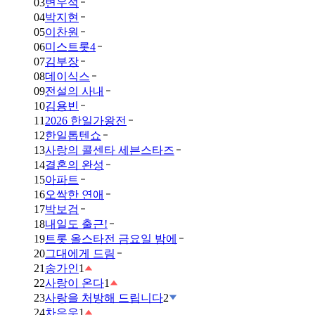
03
변우석
04
박지현
05
이찬원
06
미스트롯4
07
김부장
08
데이식스
09
전설의 사내
10
김용빈
11
2026 한일가왕전
12
한일톱텐쇼
13
사랑의 콜센타 세븐스타즈
14
결혼의 완성
15
아파트
16
오싹한 연애
17
박보검
18
내일도 출근!
19
트롯 올스타전 금요일 밤에
20
그대에게 드림
21
송가인
1
22
사랑이 온다
1
23
사랑을 처방해 드립니다
2
24
차은우
1