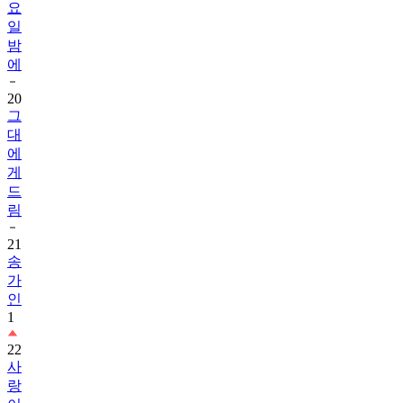
요
일
밤
에
20
그
대
에
게
드
림
21
송
가
인
1
22
사
랑