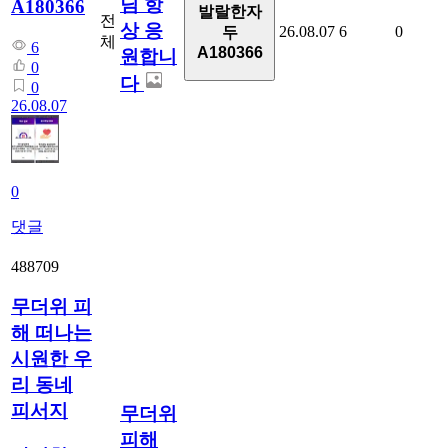
님 항
A180366
발랄한자
전
상 응
26.08.07
6
0
두
체
6
A180366
원합니
0
다
0
26.08.07
0
댓글
488709
무더위 피
해 떠나는
시원한 우
리 동네
피서지
무더위
피해