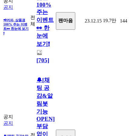
공지
100%
공지
주는
전
이벤트
19.7만
팬마음
📢커피, 상품권
23.12.15
144
체
100% 주는 이벤
👀 한
트👀 한눈에 보기
❗
눈에
보기❗
[705]
🔔[채
팅 공
감&알
림봇
기능
공지
OPEN]
공지
부담
없이
전
🔔[채팅 공감&알