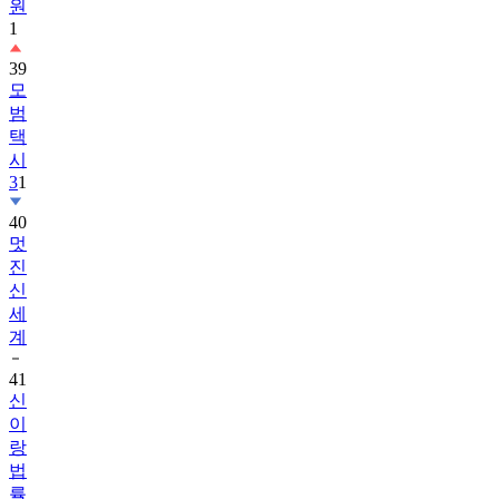
원
1
39
모
범
택
시
3
1
40
멋
진
신
세
계
41
신
이
랑
법
률