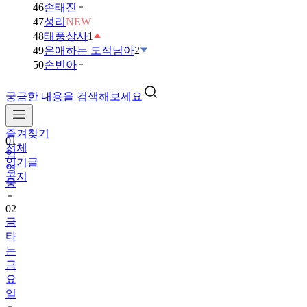
46
손태진
47
성리
NEW
48
태풍상사
1
49
은애하는 도적님아
2
50
손빈아
궁금한 내용을 검색해보세요
즐겨찾기
01
전체
임
인기글
영
공지
웅
02
금
타
는
금
요
일