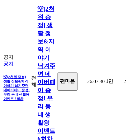
💡[2천
원 증
정] 생
활 정
보&지
역 이
공지
야기
공지
남겨주
면 네
💡[2천원 증정]
전
1만
팬마음ㅤ
26.07.30
2
이버페
생활 정보&지역
체
이야기 남겨주면
이 증
네이버페이 증정!
우리 동네 생활왕
정! 우
이벤트 6회차
리 동
네 생
활왕
이벤트
6회차