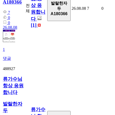
A180366
발랄한자
상 응
전
26.08.08
7
0
두
체
원합니
7
A180366
0
다
0
[1]
26.08.08
1
댓글
488927
류가수님
항상 응원
합니다
발랄한자
류가수
두