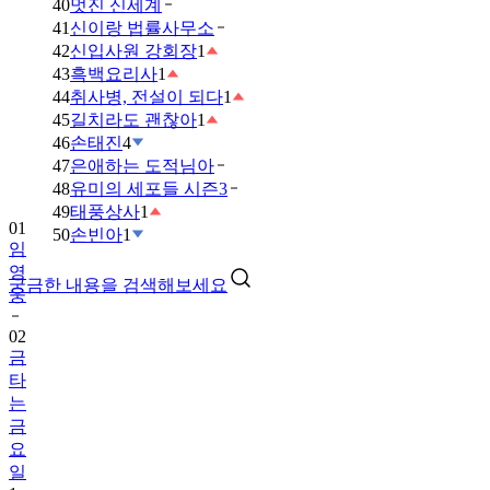
40
멋진 신세계
41
신이랑 법률사무소
42
신입사원 강회장
1
43
흑백요리사
1
44
취사병, 전설이 되다
1
45
길치라도 괜찮아
1
46
손태진
4
47
은애하는 도적님아
48
유미의 세포들 시즌3
49
태풍상사
1
01
50
손빈아
1
임
영
궁금한 내용을 검색해보세요
웅
02
금
타
는
금
요
일