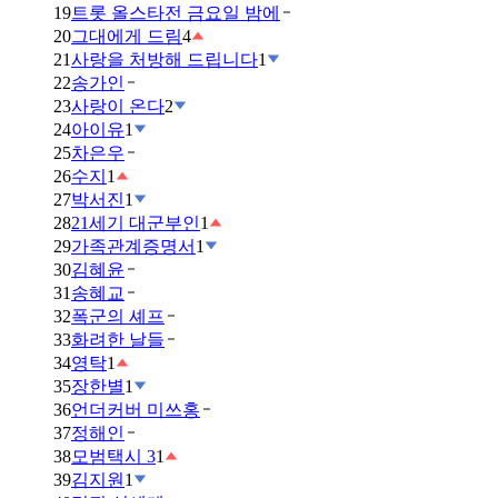
19
트롯 올스타전 금요일 밤에
20
그대에게 드림
4
21
사랑을 처방해 드립니다
1
22
송가인
23
사랑이 온다
2
24
아이유
1
25
차은우
26
수지
1
27
박서진
1
28
21세기 대군부인
1
29
가족관계증명서
1
30
김혜윤
31
송혜교
32
폭군의 셰프
33
화려한 날들
34
영탁
1
35
장한별
1
36
언더커버 미쓰홍
37
정해인
38
모범택시 3
1
39
김지원
1