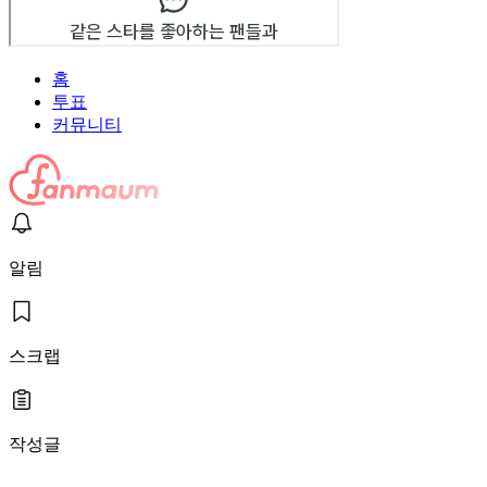
홈
투표
커뮤니티
알림
스크랩
작성글