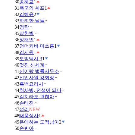
30
송혜교
1
31
폭군의 셰프
1
32
김혜윤
2
33
화려한 날들
34
영탁
35
장한별
36
정해인
1
37
언더커버 미쓰홍
1
38
김지원
1
39
모범택시 3
1
40
멋진 신세계
41
신이랑 법률사무소
42
신입사원 강회장
43
흑백요리사
44
취사병, 전설이 되다
45
길치라도 괜찮아
46
손태진
47
성리
NEW
48
태풍상사
1
49
은애하는 도적님아
2
50
손빈아