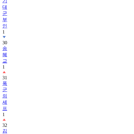
기
대
군
부
인
1
30
송
혜
교
1
31
폭
군
의
셰
프
1
32
김