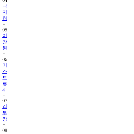
04
박
지
현
05
이
찬
원
06
미
스
트
롯
4
07
김
부
장
08