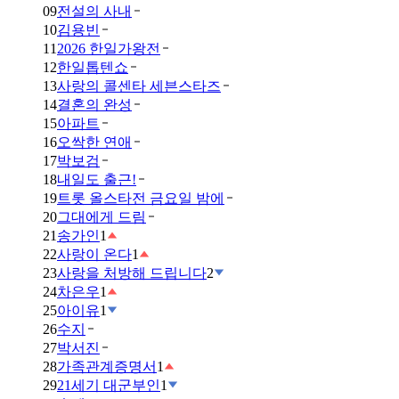
09
전설의 사내
10
김용빈
11
2026 한일가왕전
12
한일톱텐쇼
13
사랑의 콜센타 세븐스타즈
14
결혼의 완성
15
아파트
16
오싹한 연애
17
박보검
18
내일도 출근!
19
트롯 올스타전 금요일 밤에
20
그대에게 드림
21
송가인
1
22
사랑이 온다
1
23
사랑을 처방해 드립니다
2
24
차은우
1
25
아이유
1
26
수지
27
박서진
28
가족관계증명서
1
29
21세기 대군부인
1