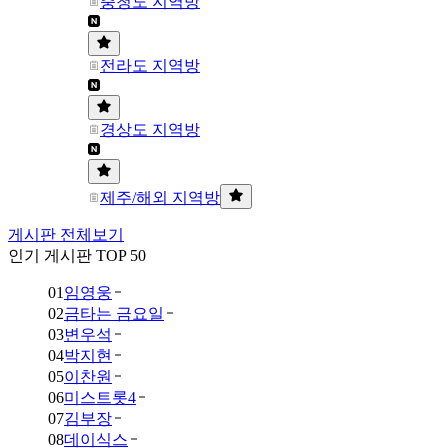
충청도 지역방
전라도 지역방
경상도 지역방
제주/해외 지역방
게시판 전체보기
인기 게시판 TOP 50
01
임영웅
02
금타는 금요일
03
변우석
04
박지현
05
이찬원
06
미스트롯4
07
김부장
08
데이식스