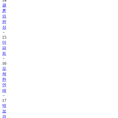
14
결
혼
의
완
성
15
아
파
트
16
오
싹
한
연
애
17
박
보
검