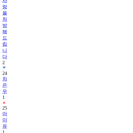
사
랑
을
처
방
해
드
립
니
다
2
24
차
은
우
1
25
아
이
유
1