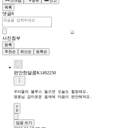
스크랩
공유
신고
목록
댓글
8
사진첨부
등록
추천순
최신순
등록순
편안한달콤K1492250
우리들의 블루스 들으면 오늘도 힐링돼요.  

영웅님 감미로운 음색에 마음이 편안해져요.
0
답글 쓰기