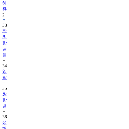
혜
윤
2
33
화
려
한
날
들
34
영
탁
35
장
한
별
36
정
해