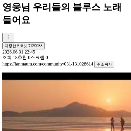
영웅님 우리들의 블루스 노래
들어요
다정한코코넛D129058
2026.06.01 22:45
조회
18
추천
0
스크랩
0
https://fanmaum.com/community/031/131028614
주소복사