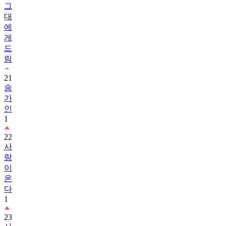
그
대
에
게
드
림
21
송
가
인
1
22
사
랑
이
온
다
1
23