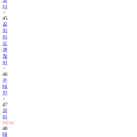
되
다
45
길
치
라
도
괜
찮
아
46
손
태
진
47
성
리
NEW
48
태