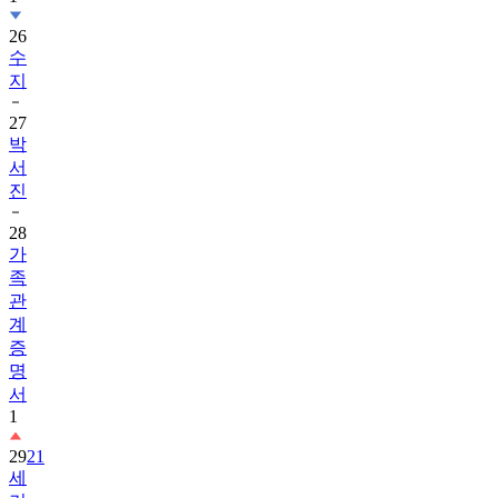
26
수
지
27
박
서
진
28
가
족
관
계
증
명
서
1
29
21
세