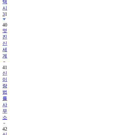
택
시
3
1
40
멋
진
신
세
계
41
신
이
랑
법
률
사
무
소
42
신