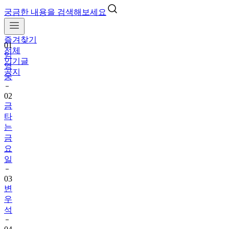
궁금한 내용을 검색해보세요
즐겨찾기
01
전체
임
인기글
영
공지
웅
02
금
타
는
금
요
일
03
변
우
석