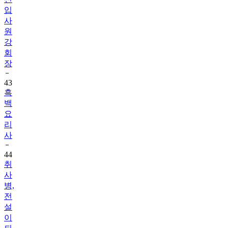
입
사
원
강
회
장
43
흑
백
요
리
사
44
취
사
병,
전
설
이