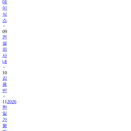
데
이
식
스
09
전
설
의
사
내
10
김
용
빈
11
2026
한
일
가
왕