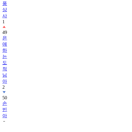
풍
상
사
1
49
은
애
하
는
도
적
님
아
2
50
손
빈
아