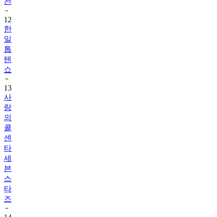
전
12
한
일
톱
텐
쇼
13
사
랑
의
콜
센
타
세
븐
스
타
즈