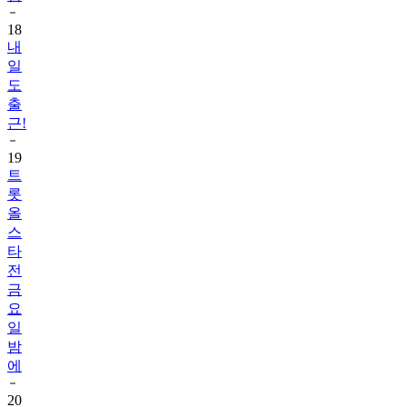
18
내
일
도
출
근!
19
트
롯
올
스
타
전
금
요
일
밤
에
20