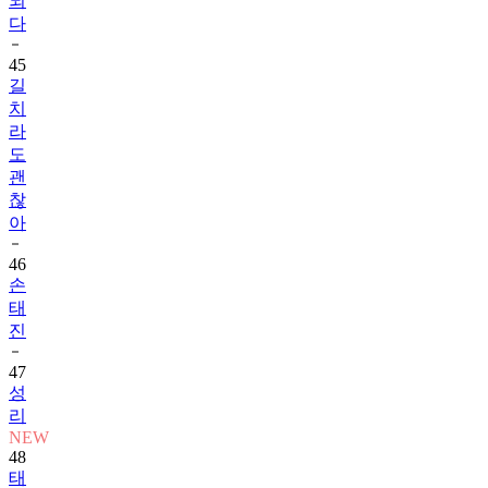
되
다
45
길
치
라
도
괜
찮
아
46
손
태
진
47
성
리
NEW
48
태