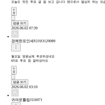
오늘도 멋진 투표 글 잘 보고 갑니다 팬으로서 열심히 하는 모
0
답글 쓰기
2026.06.02 07:39
경쾌한포인세티아O129089
웧요일 영웅님께 투표하셨네요 

65표 투표 참 잘하셨어요 
0
답글 쓰기
2026.06.02 03:10
귀여운튤립J116971