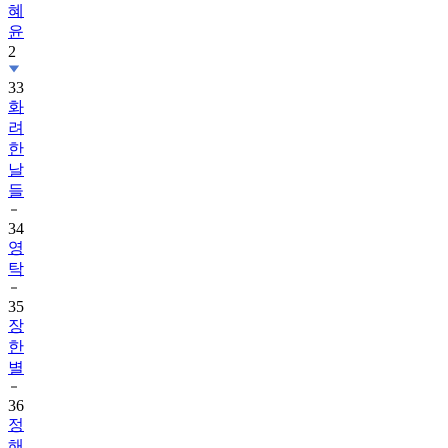
혜
윤
2
33
화
려
한
날
들
34
영
탁
35
장
한
별
36
정
해