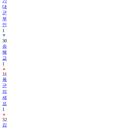
기
대
군
부
인
1
30
송
혜
교
1
31
폭
군
의
셰
프
1
32
김