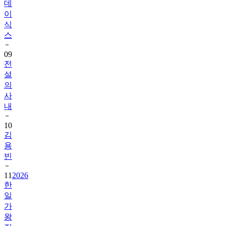
데
이
식
스
09
전
설
의
사
내
10
김
용
빈
11
2026
한
일
가
왕