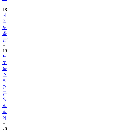
18
내
일
도
출
근!
19
트
롯
올
스
타
전
금
요
일
밤
에
20