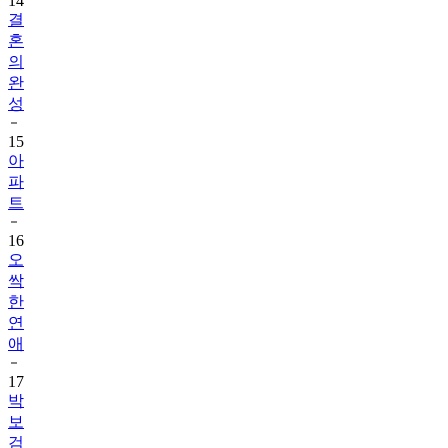
14
결
혼
의
완
성
15
아
파
트
16
오
싹
한
연
애
17
박
보
검