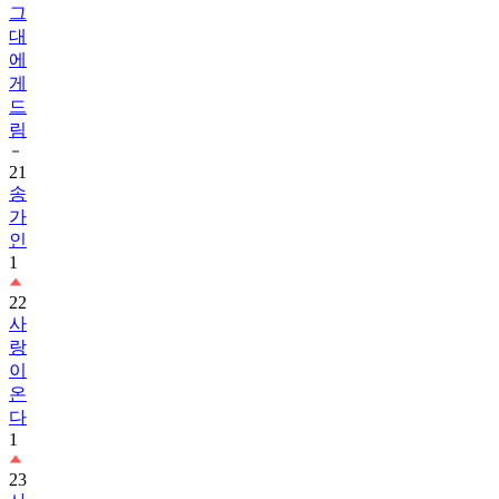
그
대
에
게
드
림
21
송
가
인
1
22
사
랑
이
온
다
1
23