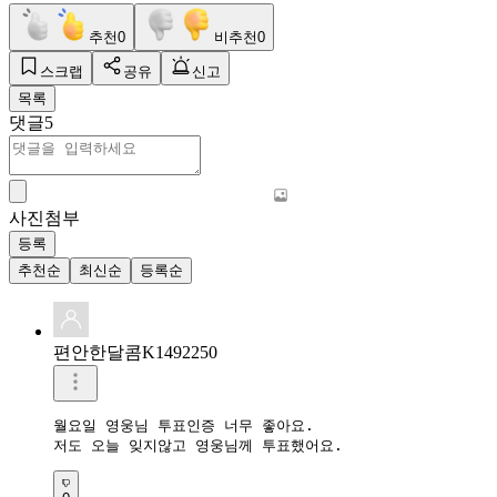
추천
0
비추천
0
스크랩
공유
신고
목록
댓글
5
사진첨부
등록
추천순
최신순
등록순
편안한달콤K1492250
월요일 영웅님 투표인증 너무 좋아요.  

저도 오늘 잊지않고 영웅님께 투표했어요.