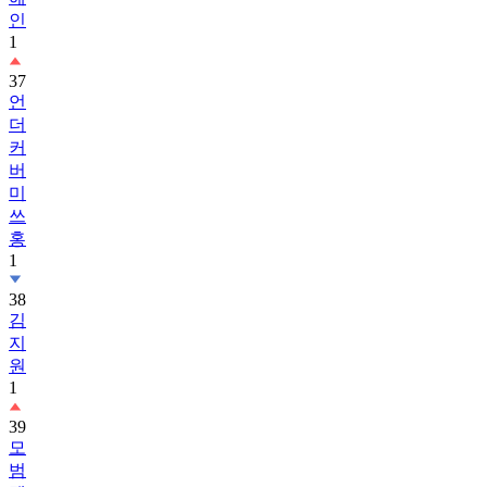
인
1
37
언
더
커
버
미
쓰
홍
1
38
김
지
원
1
39
모
범