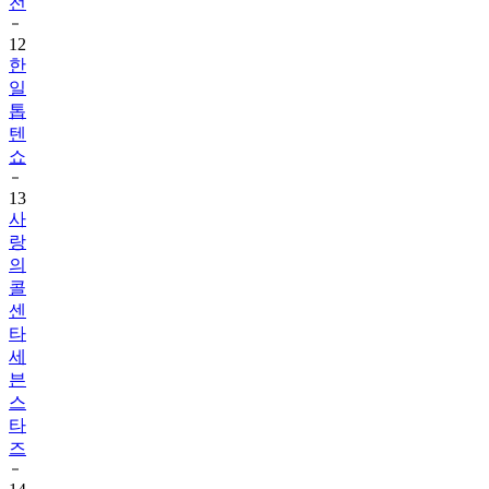
전
12
한
일
톱
텐
쇼
13
사
랑
의
콜
센
타
세
븐
스
타
즈