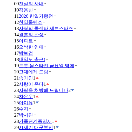
09
전설의 사내
10
김용빈
11
2026 한일가왕전
12
한일톱텐쇼
13
사랑의 콜센타 세븐스타즈
14
결혼의 완성
15
아파트
16
오싹한 연애
17
박보검
18
내일도 출근!
19
트롯 올스타전 금요일 밤에
20
그대에게 드림
21
송가인
1
22
사랑이 온다
1
23
사랑을 처방해 드립니다
2
24
차은우
1
25
아이유
1
26
수지
27
박서진
28
가족관계증명서
1
29
21세기 대군부인
1