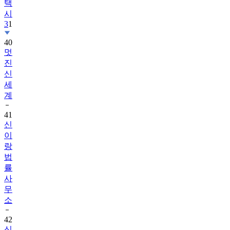
택
시
3
1
40
멋
진
신
세
계
41
신
이
랑
법
률
사
무
소
42
신