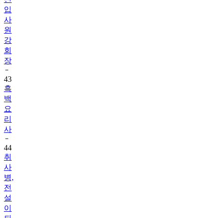
입
사
원
강
회
장
43
흑
백
요
리
사
44
취
사
병,
전
설
이