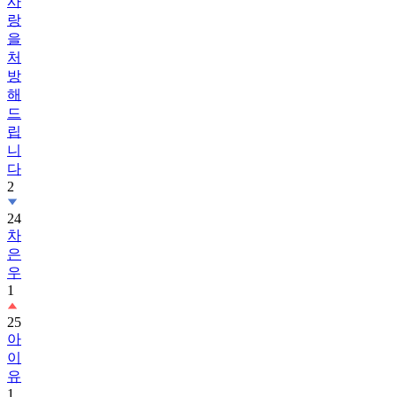
사
랑
을
처
방
해
드
립
니
다
2
24
차
은
우
1
25
아
이
유
1