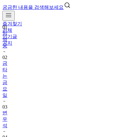
궁금한 내용을 검색해보세요
즐겨찾기
01
전체
임
인기글
영
공지
웅
02
금
타
는
금
요
일
03
변
우
석