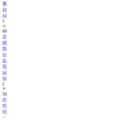
풍
상
사
1
49
은
애
하
는
도
적
님
아
2
50
손
빈
아