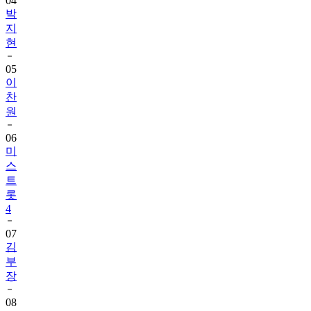
04
박
지
현
05
이
찬
원
06
미
스
트
롯
4
07
김
부
장
08