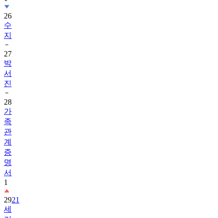
26
수
지
27
박
서
진
28
가
족
관
계
증
명
서
1
29
21
세