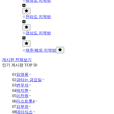
충청도 지역방
전라도 지역방
경상도 지역방
제주/해외 지역방
게시판 전체보기
인기 게시판 TOP 50
01
임영웅
02
금타는 금요일
03
변우석
04
박지현
05
이찬원
06
미스트롯4
07
김부장
08
데이식스