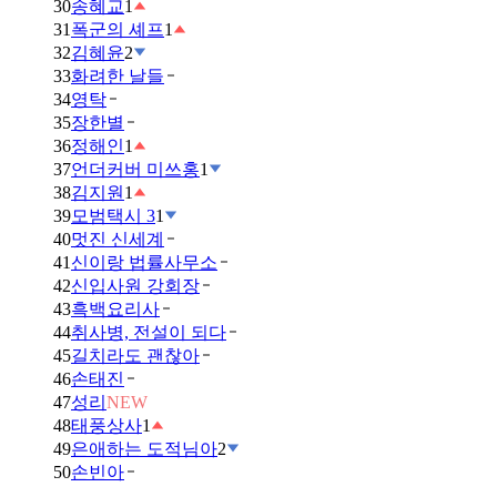
30
송혜교
1
31
폭군의 셰프
1
32
김혜윤
2
33
화려한 날들
34
영탁
35
장한별
36
정해인
1
37
언더커버 미쓰홍
1
38
김지원
1
39
모범택시 3
1
40
멋진 신세계
41
신이랑 법률사무소
42
신입사원 강회장
43
흑백요리사
44
취사병, 전설이 되다
45
길치라도 괜찮아
46
손태진
47
성리
NEW
48
태풍상사
1
49
은애하는 도적님아
2
50
손빈아