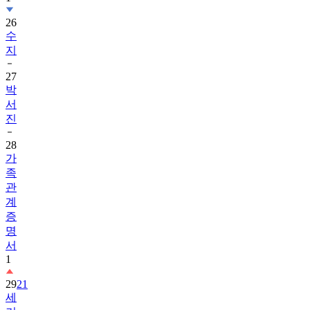
26
수
지
27
박
서
진
28
가
족
관
계
증
명
서
1
29
21
세