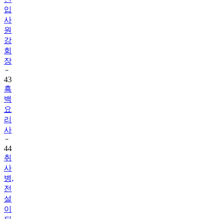
입
사
원
강
회
장
43
흑
백
요
리
사
44
취
사
병,
전
설
이