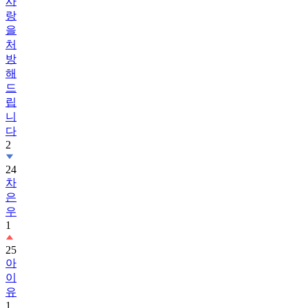
사
랑
을
처
방
해
드
립
니
다
2
24
차
은
우
1
25
아
이
유
1