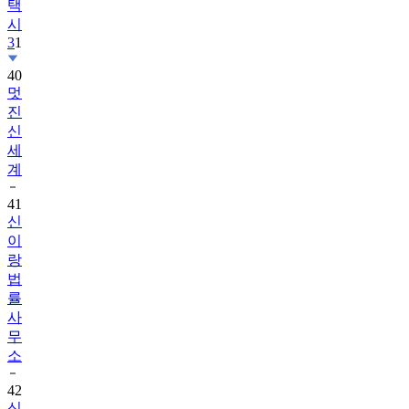
택
시
3
1
40
멋
진
신
세
계
41
신
이
랑
법
률
사
무
소
42
신