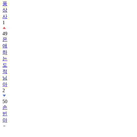
풍
상
사
1
49
은
애
하
는
도
적
님
아
2
50
손
빈
아