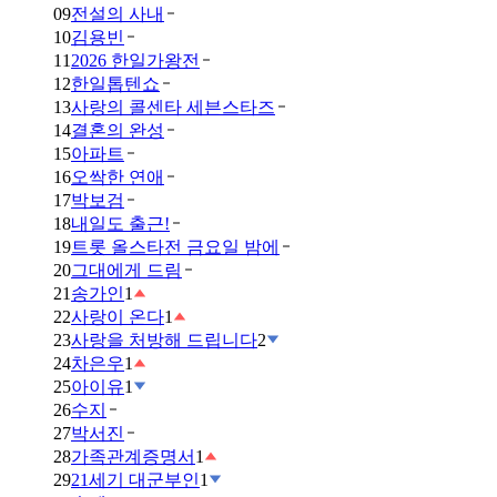
09
전설의 사내
10
김용빈
11
2026 한일가왕전
12
한일톱텐쇼
13
사랑의 콜센타 세븐스타즈
14
결혼의 완성
15
아파트
16
오싹한 연애
17
박보검
18
내일도 출근!
19
트롯 올스타전 금요일 밤에
20
그대에게 드림
21
송가인
1
22
사랑이 온다
1
23
사랑을 처방해 드립니다
2
24
차은우
1
25
아이유
1
26
수지
27
박서진
28
가족관계증명서
1
29
21세기 대군부인
1