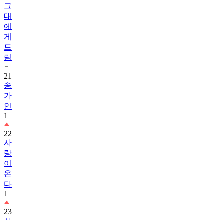
그
대
에
게
드
림
21
송
가
인
1
22
사
랑
이
온
다
1
23