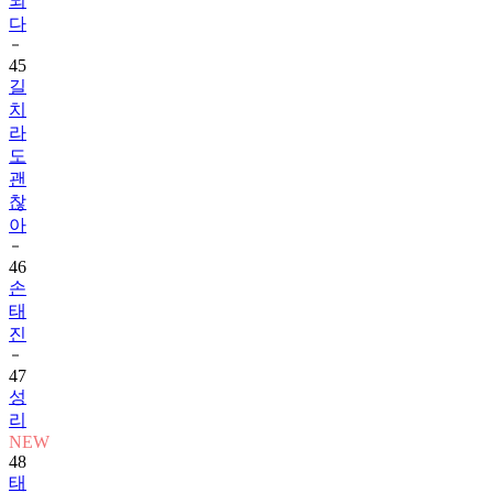
되
다
45
길
치
라
도
괜
찮
아
46
손
태
진
47
성
리
NEW
48
태