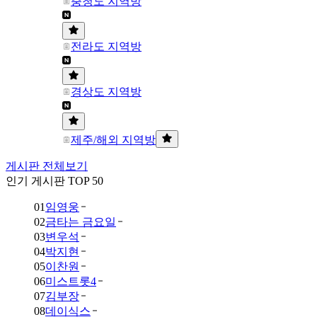
충청도 지역방
전라도 지역방
경상도 지역방
제주/해외 지역방
게시판 전체보기
인기 게시판 TOP 50
01
임영웅
02
금타는 금요일
03
변우석
04
박지현
05
이찬원
06
미스트롯4
07
김부장
08
데이식스