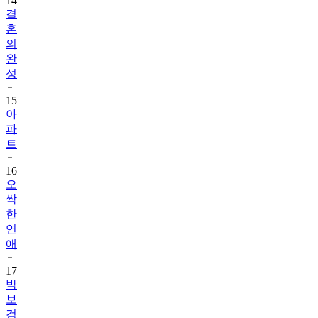
14
결
혼
의
완
성
15
아
파
트
16
오
싹
한
연
애
17
박
보
검