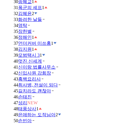
30
송혜교
1
31
폭군의 셰프
1
32
김혜윤
2
33
화려한 날들
34
영탁
35
장한별
36
정해인
1
37
언더커버 미쓰홍
1
38
김지원
1
39
모범택시 3
1
40
멋진 신세계
41
신이랑 법률사무소
42
신입사원 강회장
43
흑백요리사
44
취사병, 전설이 되다
45
길치라도 괜찮아
46
손태진
47
성리
NEW
48
태풍상사
1
49
은애하는 도적님아
2
50
손빈아