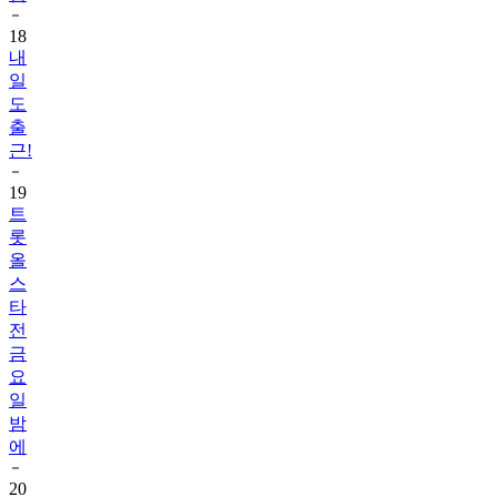
18
내
일
도
출
근!
19
트
롯
올
스
타
전
금
요
일
밤
에
20