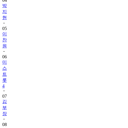
04
박
지
현
05
이
찬
원
06
미
스
트
롯
4
07
김
부
장
08