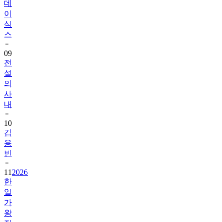
데
이
식
스
09
전
설
의
사
내
10
김
용
빈
11
2026
한
일
가
왕