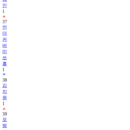
인
1
37
언
더
커
버
미
쓰
홍
1
38
김
지
원
1
39
모
범