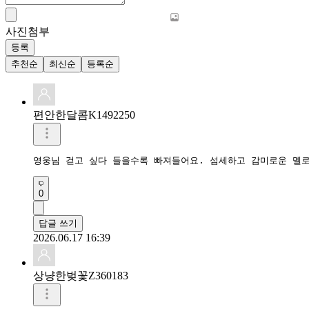
사진첨부
등록
추천순
최신순
등록순
편안한달콤K1492250
영웅님 걷고 싶다 들을수록 빠져들어요. 섬세하고 감미로운 멜
0
답글 쓰기
2026.06.17 16:39
상냥한벚꽃Z360183