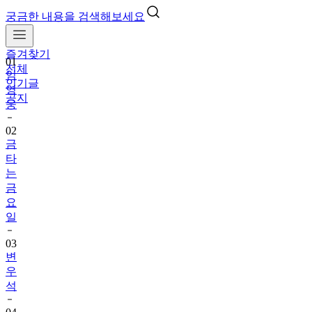
궁금한 내용을 검색해보세요
즐겨찾기
01
전체
임
인기글
영
공지
웅
02
금
타
는
금
요
일
03
변
우
석