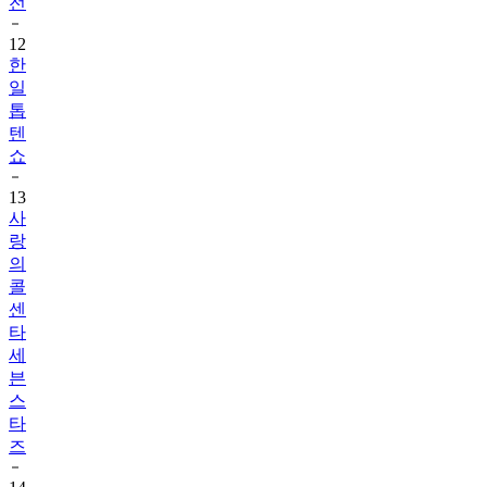
전
12
한
일
톱
텐
쇼
13
사
랑
의
콜
센
타
세
븐
스
타
즈