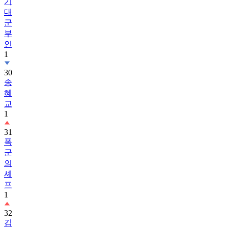
기
대
군
부
인
1
30
송
혜
교
1
31
폭
군
의
셰
프
1
32
김