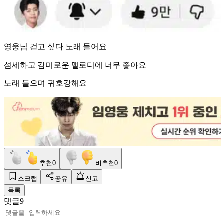
영웅님 걷고 싶다 노래 들어요
섬세하고 감미로운 맬로디에 너무 좋아요
노래 들으며 귀호강해요
추천
0
비추천
0
스크랩
공유
신고
목록
댓글
9