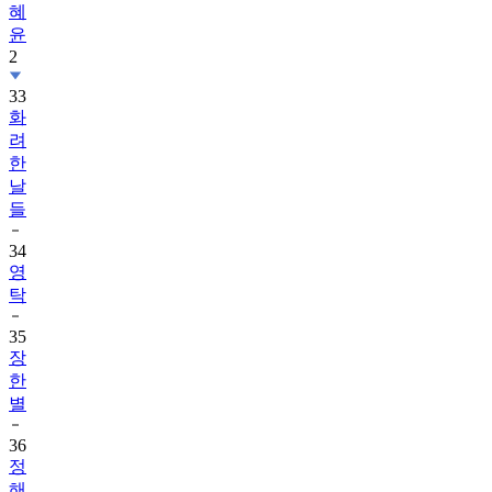
혜
윤
2
33
화
려
한
날
들
34
영
탁
35
장
한
별
36
정
해