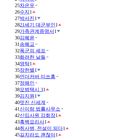
25
차은우
26
수지
1
27
박서진
1
28
21세기 대군부인
1
29
가족관계증명서
1
30
김혜윤
31
송혜교
32
폭군의 셰프
33
화려한 날들
34
영탁
1
35
장한별
1
36
언더커버 미쓰홍
37
정해인
38
모범택시 3
1
39
김지원
1
40
멋진 신세계
41
신이랑 법률사무소
42
신입사원 강회장
1
43
흑백요리사
1
44
취사병, 전설이 되다
1
45
길치라도 괜찮아
1