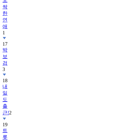
오
싹
한
연
애
1
17
박
보
검
3
18
내
일
도
출
근!
2
19
트
롯