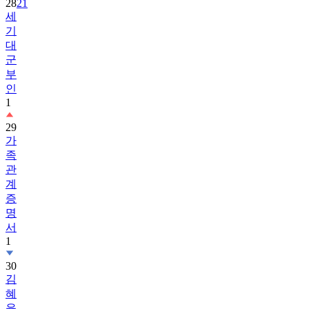
28
21
세
기
대
군
부
인
1
29
가
족
관
계
증
명
서
1
30
김
혜
윤