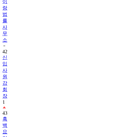
이
랑
법
률
사
무
소
42
신
입
사
원
강
회
장
1
43
흑
백
요