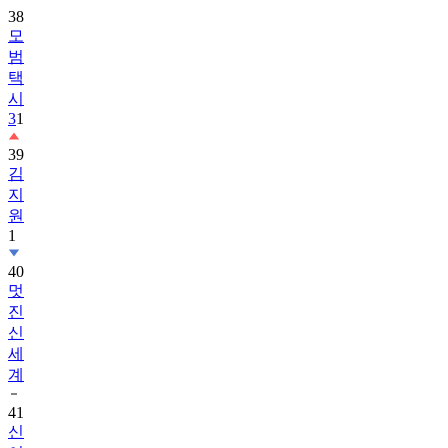
38
모
범
택
시
3
1
39
김
지
원
1
40
멋
진
신
세
계
41
신