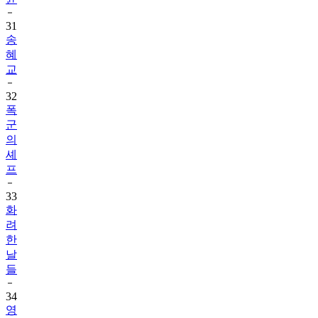
31
송
혜
교
32
폭
군
의
셰
프
33
화
려
한
날
들
34
영