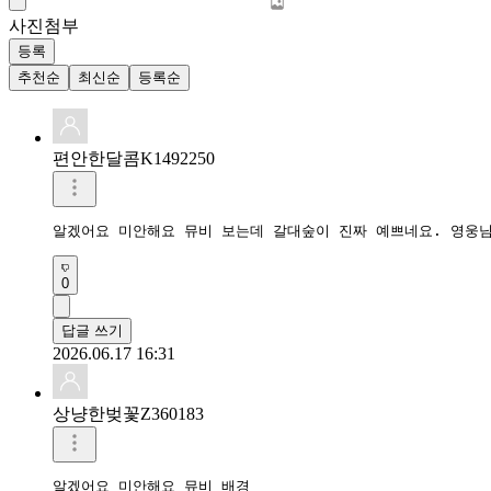
사진첨부
등록
추천순
최신순
등록순
편안한달콤K1492250
알겠어요 미안해요 뮤비 보는데 갈대숲이 진짜 예쁘네요. 영웅
0
답글 쓰기
2026.06.17 16:31
상냥한벚꽃Z360183
알겠어요 미안해요 뮤비 배경 
