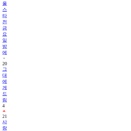
올
스
타
전
금
요
일
밤
에
20
그
대
에
게
드
림
4
21
사
랑