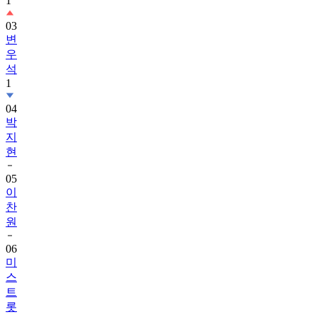
1
03
변
우
석
1
04
박
지
현
05
이
찬
원
06
미
스
트
롯