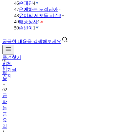
46
손태진
4
47
은애하는 도적님아
48
유미의 세포들 시즌3
49
태풍상사
1
50
손빈아
1
궁금한 내용을 검색해보세요
즐겨찾기
01
전체
임
인기글
영
공지
웅
02
금
타
는
금
요
일