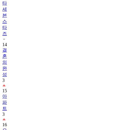
타
세
븐
스
타
즈
14
결
혼
의
완
성
3
15
아
파
트
3
16