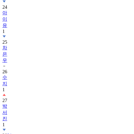
24
아
이
유
1
25
차
은
우
26
수
지
1
27
박
서
진
1