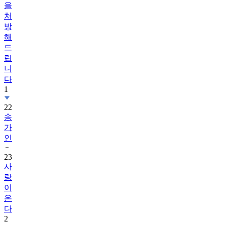
을
처
방
해
드
립
니
다
1
22
송
가
인
23
사
랑
이
온
다
2