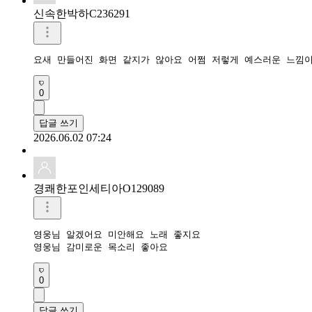
신속한박하C236291
요새 만들어진 화면 같지가 않아요 어쩜 저렇게 예스러운 느낌이
0
답글 쓰기
2026.06.02 07:24
경쾌한포인세티아O129089
영웅님 알겠어요 미안해요 노래 좋지요

영웅님 감미로운 목소리 좋아요 
0
답글 쓰기