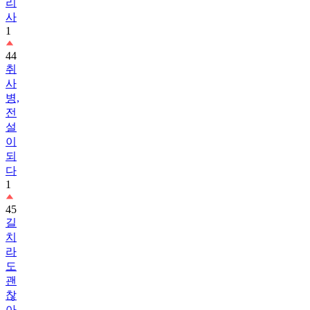
리
사
1
44
취
사
병,
전
설
이
되
다
1
45
길
치
라
도
괜
찮
아