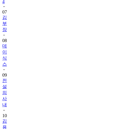
4
07
김
부
장
08
데
이
식
스
09
전
설
의
사
내
10
김
용