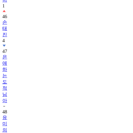
1
46
손
태
진
4
47
은
애
하
는
도
적
님
아
48
유
미
의