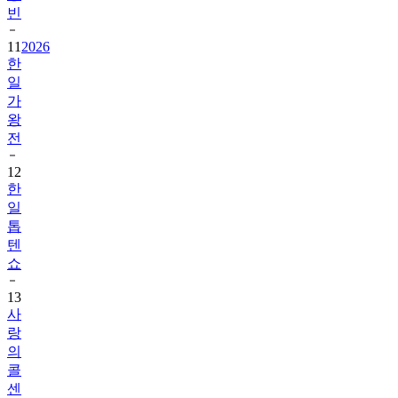
빈
11
2026
한
일
가
왕
전
12
한
일
톱
텐
쇼
13
사
랑
의
콜
센