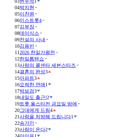
03
변우석
1
04
박지현
05
이찬원
06
미스트롯4
07
김부장
08
데이식스
09
전설의 사내
10
김용빈
11
2026 한일가왕전
12
한일톱텐쇼
13
사랑의 콜센타 세븐스타즈
14
결혼의 완성
3
15
아파트
3
16
오싹한 연애
1
17
박보검
3
18
내일도 출근!
2
19
트롯 올스타전 금요일 밤에
20
그대에게 드림
4
21
사랑을 처방해 드립니다
1
22
송가인
23
사랑이 온다
2
24
아이유
1