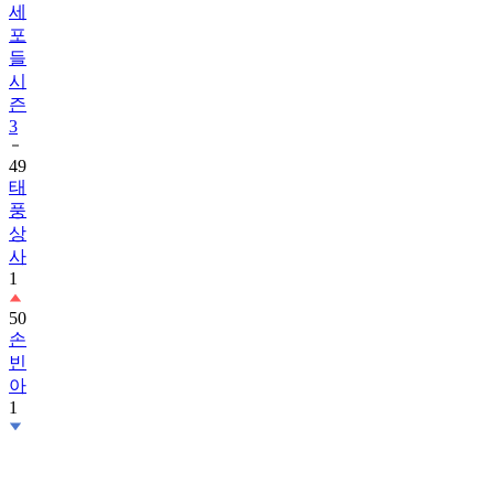
세
포
들
시
즌
3
49
태
풍
상
사
1
50
손
빈
아
1