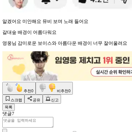
알겠어요 미안해요 뮤비 보며 노래 들어요
갈대숲 배경이 어름다워요
영웅님 감미로운 보이스와 아름다운 배경이 너무 잘어울려요
추천
0
비추천
0
스크랩
공유
신고
목록
댓글
7