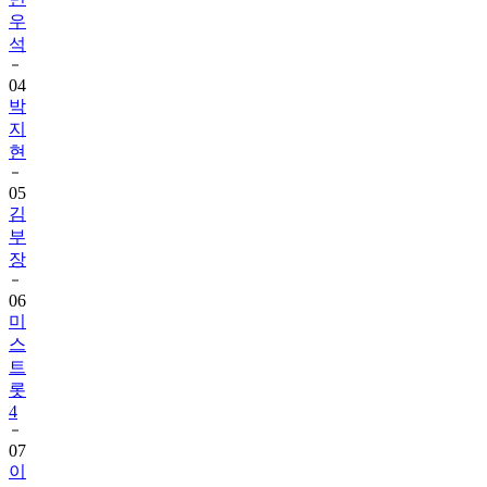
우
석
04
박
지
현
05
김
부
장
06
미
스
트
롯
4
07
이