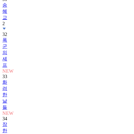
송
혜
교
2
32
폭
군
의
셰
프
NEW
33
화
려
한
날
들
NEW
34
장
한