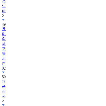
적
님
아
2
49
유
미
의
세
포
들
시
즌
3
2
50
태
풍
상
사
2