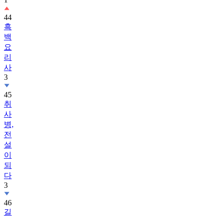
44
흑
백
요
리
사
3
45
취
사
병,
전
설
이
되
다
3
46
길