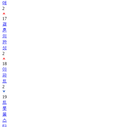
애
2
17
결
혼
의
완
성
2
18
아
파
트
2
19
트
롯
올
스
타