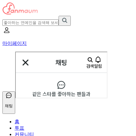
마이페이지
채팅
홈
투표
커뮤니티