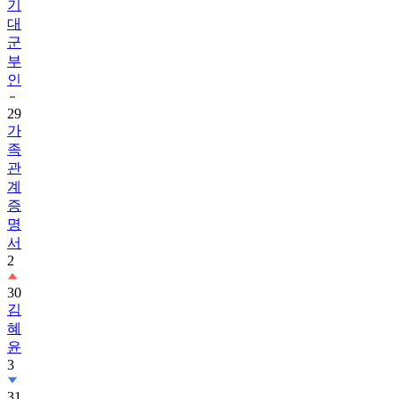
기
대
군
부
인
29
가
족
관
계
증
명
서
2
30
김
혜
윤
3
31