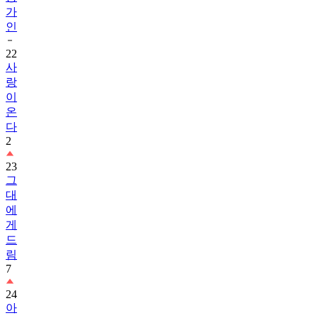
가
인
22
사
랑
이
온
다
2
23
그
대
에
게
드
림
7
24
아