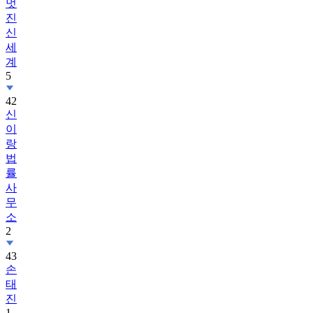
멋
진
신
세
계
5
42
신
이
랑
법
률
사
무
소
2
43
손
태
진
1