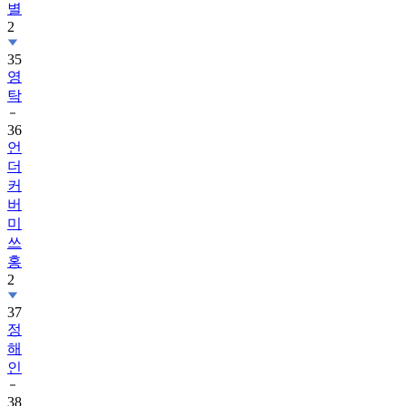
별
2
35
영
탁
36
언
더
커
버
미
쓰
홍
2
37
정
해
인
38