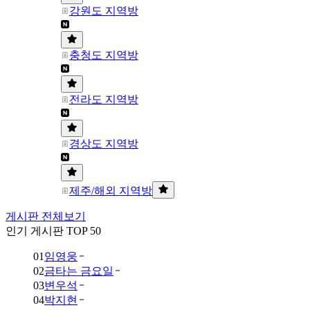
강원도 지역방
충청도 지역방
전라도 지역방
경상도 지역방
제주/해외 지역방
게시판 전체보기
인기 게시판 TOP 50
01
임영웅
02
금타는 금요일
03
변우석
04
박지현