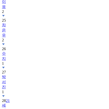
이
유
2
25
차
은
우
2
26
수
지
1
27
박
서
진
1
28
21
세