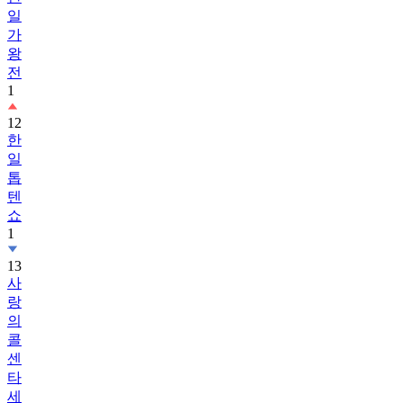
일
가
왕
전
1
12
한
일
톱
텐
쇼
1
13
사
랑
의
콜
센
타
세