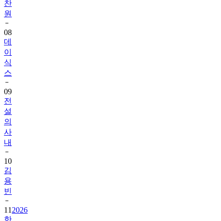
찬
원
08
데
이
식
스
09
전
설
의
사
내
10
김
용
빈
11
2026
한