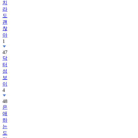
치
라
도
괜
찮
아
1
47
닥
터
섬
보
이
4
48
은
애
하
는
도