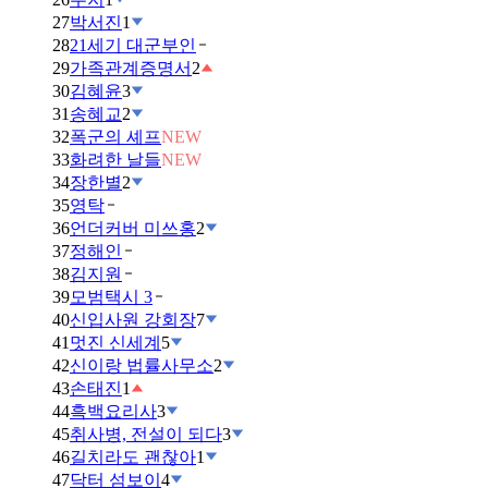
27
박서진
1
28
21세기 대군부인
29
가족관계증명서
2
30
김혜윤
3
31
송혜교
2
32
폭군의 셰프
NEW
33
화려한 날들
NEW
34
장한별
2
35
영탁
36
언더커버 미쓰홍
2
37
정해인
38
김지원
39
모범택시 3
40
신입사원 강회장
7
41
멋진 신세계
5
42
신이랑 법률사무소
2
43
손태진
1
44
흑백요리사
3
45
취사병, 전설이 되다
3
46
길치라도 괜찮아
1
47
닥터 섬보이
4