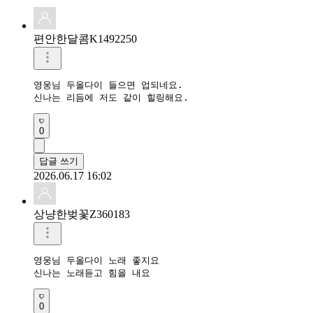
편안한달콤K1492250
영웅님 두올다이 들으면 업되네요.  

신나는 리듬에 저도 같이 힐링해요.
0
답글 쓰기
2026.06.17 16:02
상냥한벚꽃Z360183
영웅님 두올다이 노래 좋지요 

신나는 노래듣고 힘을 내요 
0