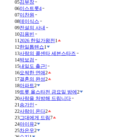
05
김부장
06
미스트롯4
07
이찬원
08
데이식스
09
전설의 사내
10
김용빈
11
2026 한일가왕전
1
12
한일톱텐쇼
1
13
사랑의 콜센타 세븐스타즈
14
박보검
15
내일도 출근!
16
오싹한 연애
2
17
결혼의 완성
2
18
아파트
2
19
트롯 올스타전 금요일 밤에
2
20
사랑을 처방해 드립니다
21
송가인
22
사랑이 온다
2
23
그대에게 드림
7
24
아이유
2
25
차은우
2
26
수지
1