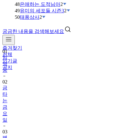
48
은애하는 도적님아
2
49
유미의 세포들 시즌3
2
50
태풍상사
2
궁금한 내용을 검색해보세요
즐겨찾기
01
전체
임
인기글
영
공지
웅
02
금
타
는
금
요
일
03
변