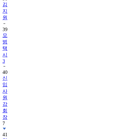
김
지
원
39
모
범
택
시
3
40
신
입
사
원
강
회
장
7
41