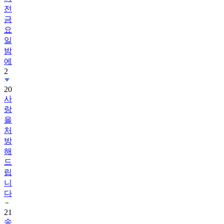
전
금
요
일
밤
에
2
20
사
랑
을
처
방
해
드
립
니
다
21
송