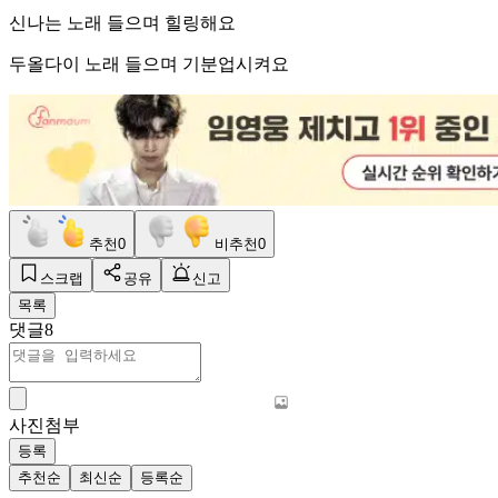
신나는 노래 들으며 힐링해요
두올다이 노래 들으며 기분업시켜요
추천
0
비추천
0
스크랩
공유
신고
목록
댓글
8
사진첨부
등록
추천순
최신순
등록순