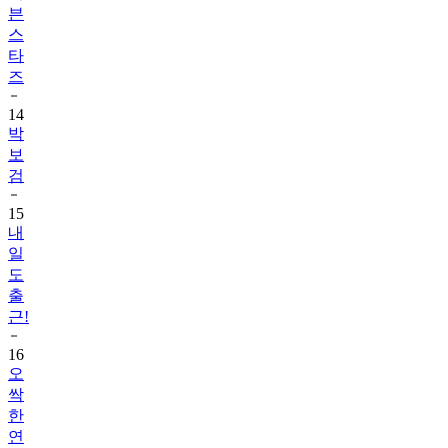
븐
스
타
즈
14
박
보
검
15
내
일
도
출
근!
16
오
싹
한
연