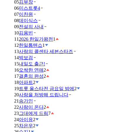
05
김부장
06
미스트롯4
07
이찬원
08
데이식스
09
전설의 사내
10
김용빈
11
2026 한일가왕전
1
12
한일톱텐쇼
1
13
사랑의 콜센타 세븐스타즈
14
박보검
15
내일도 출근!
16
오싹한 연애
2
17
결혼의 완성
2
18
아파트
2
19
트롯 올스타전 금요일 밤에
2
20
사랑을 처방해 드립니다
21
송가인
22
사랑이 온다
2
23
그대에게 드림
7
24
아이유
2
25
차은우
2
26
수지
1