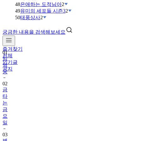
48
은애하는 도적님아
2
49
유미의 세포들 시즌3
2
50
태풍상사
2
궁금한 내용을 검색해보세요
즐겨찾기
01
전체
임
인기글
영
공지
웅
02
금
타
는
금
요
일
03
변