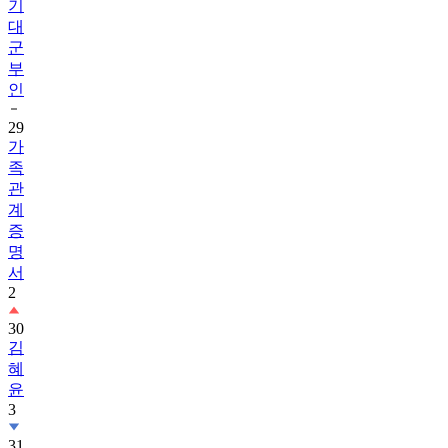
기
대
군
부
인
29
가
족
관
계
증
명
서
2
30
김
혜
윤
3
31