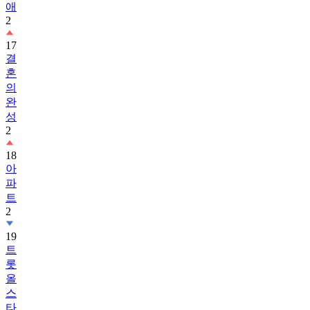
애
2
17
결
혼
의
완
성
2
18
아
파
트
2
19
트
롯
올
스
타