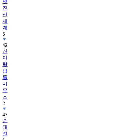
멋
진
신
세
계
5
42
신
이
랑
법
률
사
무
소
2
43
손
태
진
1