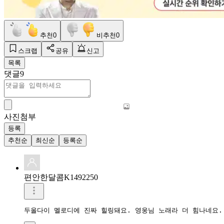
추천
0
비추천
0
스크랩
공유
신고
목록
댓글
9
사진첨부
등록
추천순
최신순
등록순
편안한달콤K1492250
두올다이 멜로디에 진짜 힐링돼요. 영웅님 노래라 더 힘나네요.