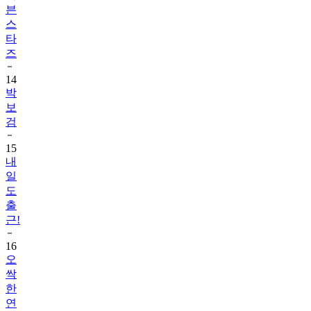
븐
스
타
즈
14
박
보
검
15
내
일
도
출
근!
16
오
싹
한
연