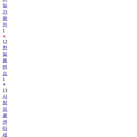
일
가
왕
전
1
12
한
일
톱
텐
쇼
1
13
사
랑
의
콜
센
타
세