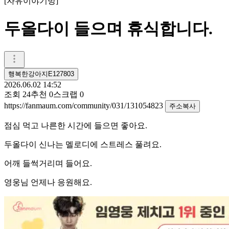
[
자유이야기방
]
두올다이 들으며 휴식합니다.
행복한강아지E127803
2026.06.02 14:52
조회
24
추천
0
스크랩
0
https://fanmaum.com/community/031/131054823
주소복사
점심 먹고 나른한 시간에 들으면 좋아요.
두올다이 신나는 멜로디에 스트레스 풀려요.
어깨 들썩거리며 들어요.
영웅님 언제나 응원해요.