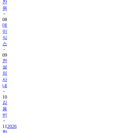
찬
원
08
데
이
식
스
09
전
설
의
사
내
10
김
용
빈
11
2026
한