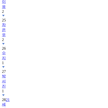
이
유
2
25
차
은
우
2
26
수
지
1
27
박
서
진
1
28
21
세