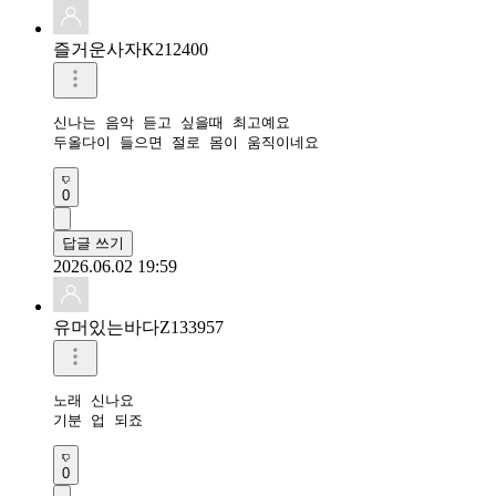
즐거운사자K212400
신나는 음악 듣고 싶을때 최고예요

두올다이 들으면 절로 몸이 움직이네요
0
답글 쓰기
2026.06.02 19:59
유머있는바다Z133957
노래 신나요

기분 업 되죠
0