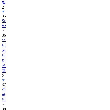
별
2
35
영
탁
36
언
더
커
버
미
쓰
홍
2
37
정
해
인
38