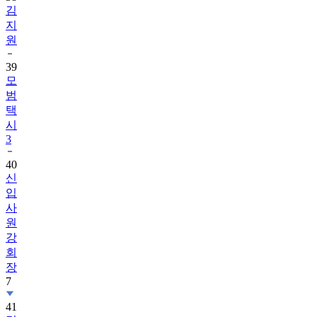
김
지
원
39
모
범
택
시
3
40
신
입
사
원
강
회
장
7
41