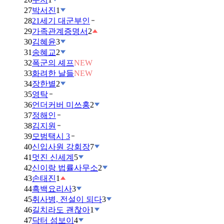
27
박서진
1
28
21세기 대군부인
29
가족관계증명서
2
30
김혜윤
3
31
송혜교
2
32
폭군의 셰프
NEW
33
화려한 날들
NEW
34
장한별
2
35
영탁
36
언더커버 미쓰홍
2
37
정해인
38
김지원
39
모범택시 3
40
신입사원 강회장
7
41
멋진 신세계
5
42
신이랑 법률사무소
2
43
손태진
1
44
흑백요리사
3
45
취사병, 전설이 되다
3
46
길치라도 괜찮아
1
47
닥터 섬보이
4