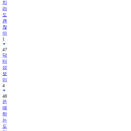
치
라
도
괜
찮
아
1
47
닥
터
섬
보
이
4
48
은
애
하
는
도