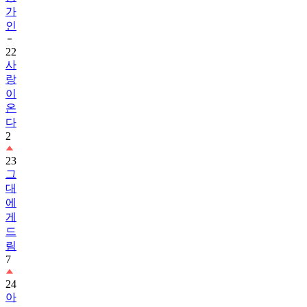
가
인
22
사
랑
이
온
다
2
23
그
대
에
게
드
림
7
24
아