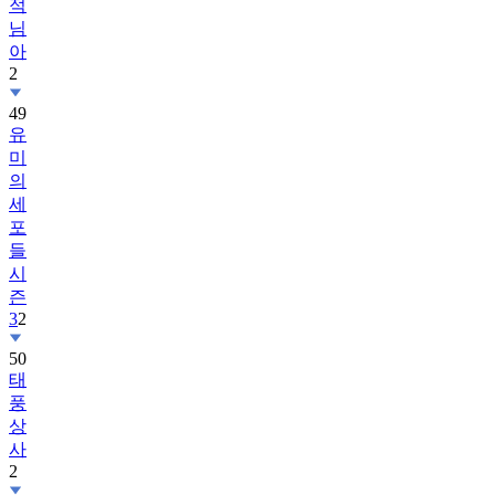
적
님
아
2
49
유
미
의
세
포
들
시
즌
3
2
50
태
풍
상
사
2