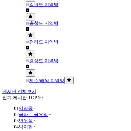
강원도 지역방
충청도 지역방
전라도 지역방
경상도 지역방
제주/해외 지역방
게시판 전체보기
인기 게시판 TOP 50
01
임영웅
02
금타는 금요일
03
변우석
04
박지현