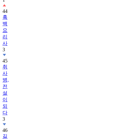
44
흑
백
요
리
사
3
45
취
사
병,
전
설
이
되
다
3
46
길