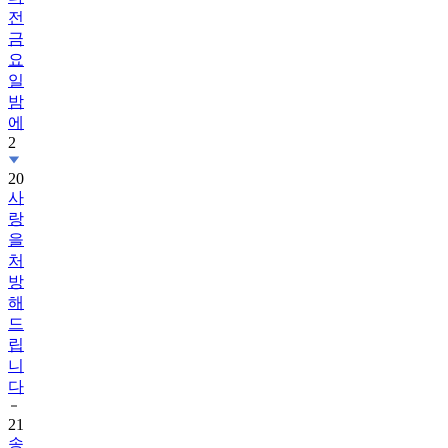
전
금
요
일
밤
에
2
20
사
랑
을
처
방
해
드
립
니
다
21
송