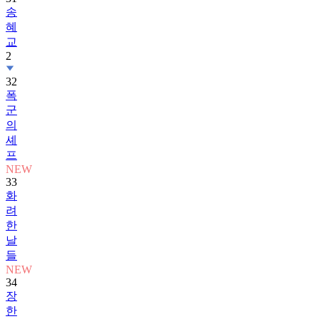
송
혜
교
2
32
폭
군
의
셰
프
NEW
33
화
려
한
날
들
NEW
34
장
한