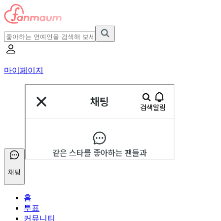
마이페이지
채팅
홈
투표
커뮤니티