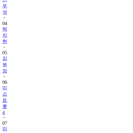
우
석
04
박
지
현
05
김
부
장
06
미
스
트
롯
4
07
이