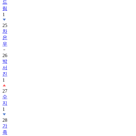
1
25
차
은
우
26
박
서
진
1
27
수
지
1
28
가
족
관
계