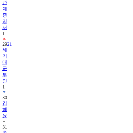
증
명
서
1
29
21
세
기
대
군
부
인
1
30
김
혜
윤
31
송
혜