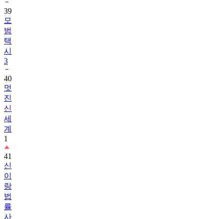
모
범
택
시
3
40
멋
진
신
세
계
1
41
신
이
랑
법
률
사
무