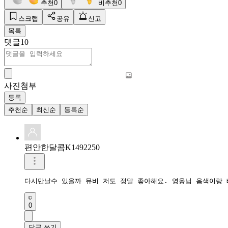
추천
0
비추천
0
스크랩
공유
신고
목록
댓글
10
사진첨부
등록
추천순
최신순
등록순
편안한달콤K1492250
다시만날수 있을까 뮤비 저도 정말 좋아해요. 영웅님 음색이랑 
0
답글 쓰기