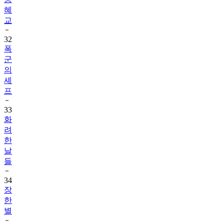
교
32
폭
군
의
셰
프
33
화
려
한
날
들
34
장
한
별
35
영