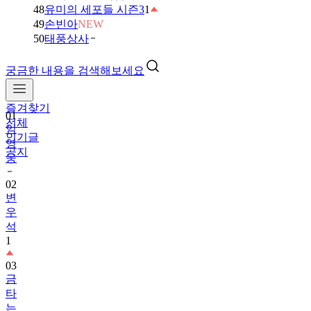
48
유미의 세포들 시즌3
1
49
손빈아
NEW
50
태풍상사
궁금한 내용을 검색해보세요
01
임
즐겨찾기
영
전체
웅
인기글
공지
02
변
우
석
1
03
금
타
는
금