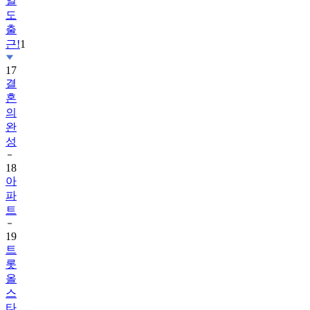
출
근!
1
17
결
혼
의
완
성
18
아
파
트
19
트
롯
올
스
타
전