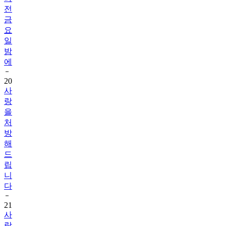
금
요
일
밤
에
20
사
랑
을
처
방
해
드
립
니
다
21
사
랑
이