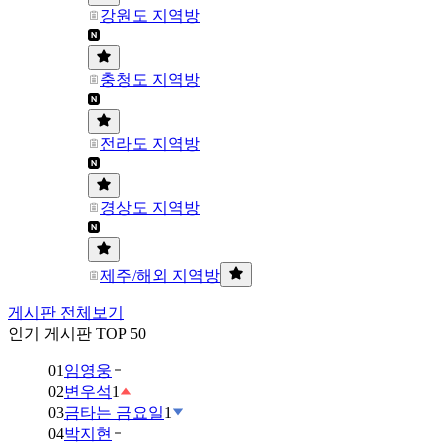
강원도 지역방
충청도 지역방
전라도 지역방
경상도 지역방
제주/해외 지역방
게시판 전체보기
인기 게시판 TOP 50
01
임영웅
02
변우석
1
03
금타는 금요일
1
04
박지현