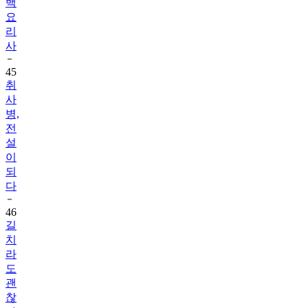
리
사
45
취
사
병,
전
설
이
되
다
46
길
치
라
도
괜
찮
아