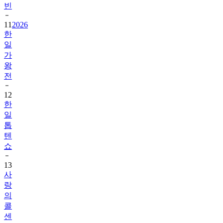
11
2026
한
일
가
왕
전
12
한
일
톱
텐
쇼
13
사
랑
의
콜
센
타
세