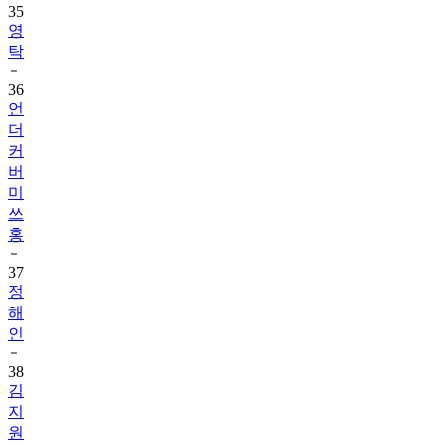
탁
36
언
더
커
버
미
쓰
홍
37
정
해
인
38
김
지
원
39