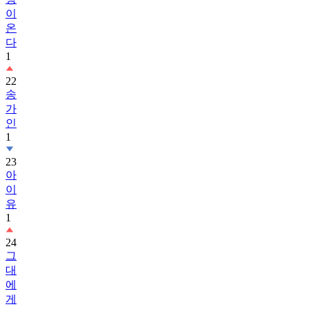
온
다
1
22
송
가
인
1
23
아
이
유
1
24
그
대
에
게
드
림