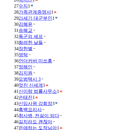
27
수지
1
28
가족관계증명서
1
29
21세기 대군부인
1
30
김혜윤
31
송혜교
32
폭군의 셰프
33
화려한 날들
34
장한별
35
영탁
36
언더커버 미쓰홍
37
정해인
38
김지원
39
모범택시 3
40
멋진 신세계
1
41
신이랑 법률사무소
1
42
손태진
1
43
신입사원 강회장
3
44
흑백요리사
45
취사병, 전설이 되다
46
길치라도 괜찮아
47
은애하는 도적님아
1