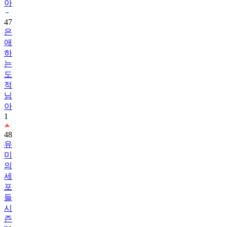
47
은
애
하
는
도
적
님
아
1
48
유
미
의
세
포
들
시
즌
3
1