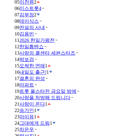
05
이찬원
2
06
미스트롯4
07
김부장
2
08
데이식스
09
전설의 사내
10
김용빈
11
2026 한일가왕전
12
한일톱텐쇼
13
사랑의 콜센타 세븐스타즈
14
박보검
15
오싹한 연애
1
16
내일도 출근!
1
17
결혼의 완성
18
아파트
19
트롯 올스타전 금요일 밤에
20
사랑을 처방해 드립니다
21
사랑이 온다
1
22
송가인
1
23
아이유
1
24
그대에게 드림
1
25
차은우
26
박서진
1