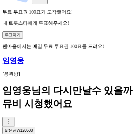
무료 투표권
100
표
가 도착했어요!
내 트롯스타에게 투표해주세요!
투표하기
팬마음에서는
매일
무료 투표권
100
표를 드려요!
임영웅
[
응원방
]
임영웅님의 다시만날수 있을까
뮤비 시청했어요
맑은곰W120508