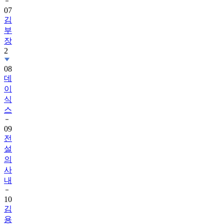
김
부
장
2
08
데
이
식
스
09
전
설
의
사
내
10
김
용
빈