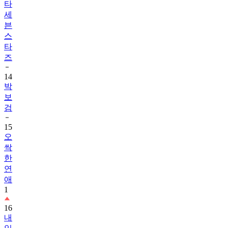
븐
스
타
즈
14
박
보
검
15
오
싹
한
연
애
1
16
내
일
도