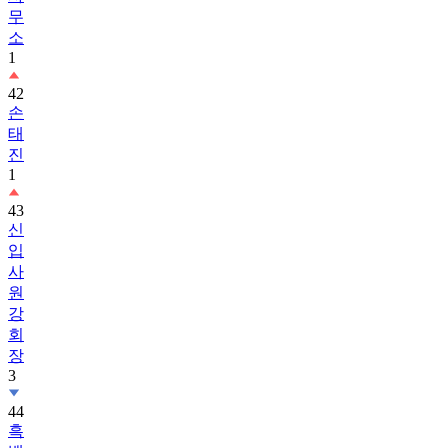
소
1
42
손
태
진
1
43
신
입
사
원
강
회
장
3
44
흑
백
요