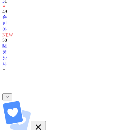
49
손
빈
아
NEW
50
태
풍
상
사