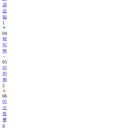
요
일
1
04
박
지
현
05
이
찬
원
2
06
미
스
트
롯
4
07