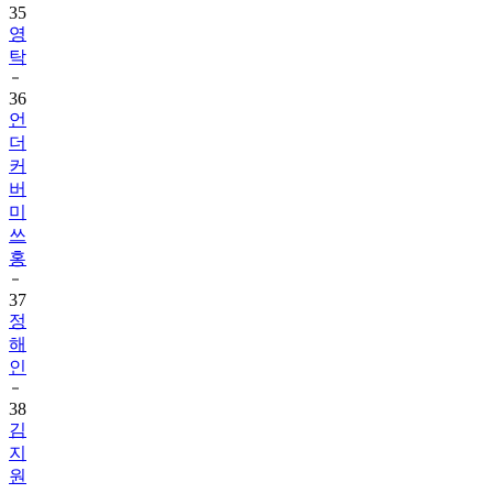
35
영
탁
36
언
더
커
버
미
쓰
홍
37
정
해
인
38
김
지
원