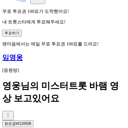
무료 투표권
100
표
가 도착했어요!
내 트롯스타에게 투표해주세요!
투표하기
팬마음에서는
매일
무료 투표권
100
표를 드려요!
임영웅
[
응원방
]
영웅님의 미스터트롯 바램 영
상 보고있어요
맑은곰W120508