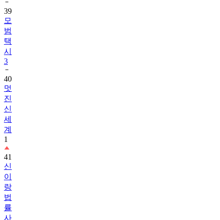
39
모
범
택
시
3
40
멋
진
신
세
계
1
41
신
이
랑
법
률
사