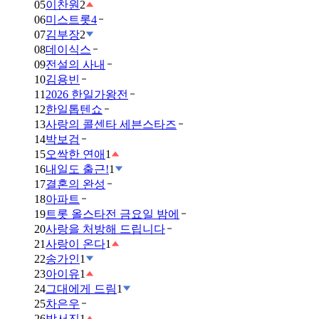
05
이찬원
2
06
미스트롯4
07
김부장
2
08
데이식스
09
전설의 사내
10
김용빈
11
2026 한일가왕전
12
한일톱텐쇼
13
사랑의 콜센타 세븐스타즈
14
박보검
15
오싹한 연애
1
16
내일도 출근!
1
17
결혼의 완성
18
아파트
19
트롯 올스타전 금요일 밤에
20
사랑을 처방해 드립니다
21
사랑이 온다
1
22
송가인
1
23
아이유
1
24
그대에게 드림
1
25
차은우
26
박서진
1