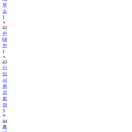
무
소
1
42
손
태
진
1
43
신
입
사
원
강
회
장
3
44
흑