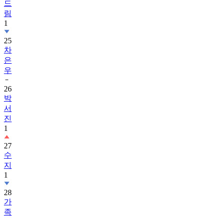
드
림
1
25
차
은
우
26
박
서
진
1
27
수
지
1
28
가
족