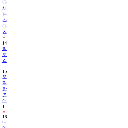
타
세
븐
스
타
즈
14
박
보
검
15
오
싹
한
연
애
1
16
내