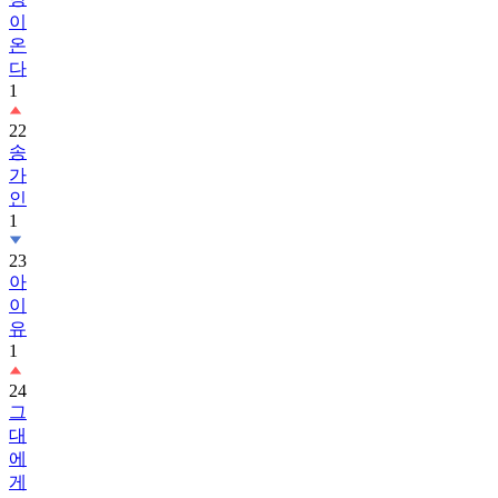
이
온
다
1
22
송
가
인
1
23
아
이
유
1
24
그
대
에
게