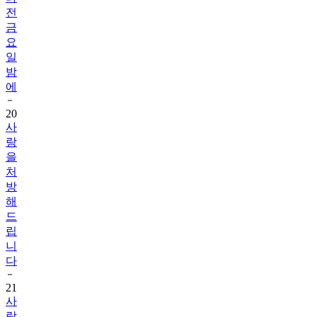
전
금
요
일
밤
에
20
사
랑
을
처
방
해
드
립
니
다
21
사
랑