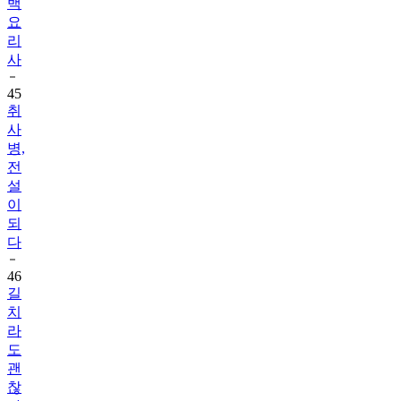
백
요
리
사
45
취
사
병,
전
설
이
되
다
46
길
치
라
도
괜
찮