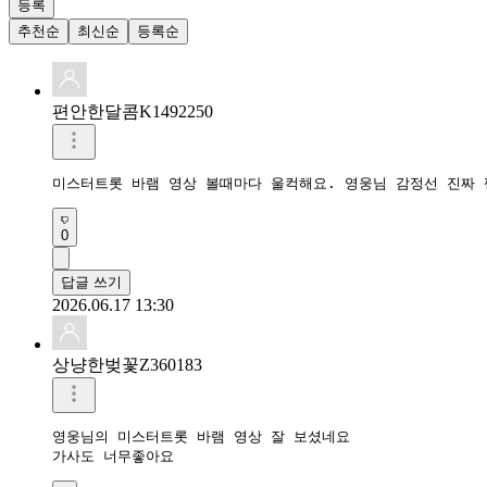
등록
추천순
최신순
등록순
편안한달콤K1492250
미스터트롯 바램 영상 볼때마다 울컥해요. 영웅님 감정선 진짜 
0
답글 쓰기
2026.06.17 13:30
상냥한벚꽃Z360183
영웅님의 미스터트롯 바램 영상 잘 보셨네요 

가사도 너무좋아요 