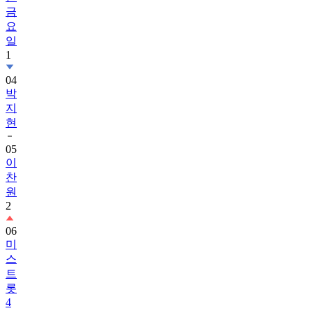
금
요
일
1
04
박
지
현
05
이
찬
원
2
06
미
스
트
롯
4