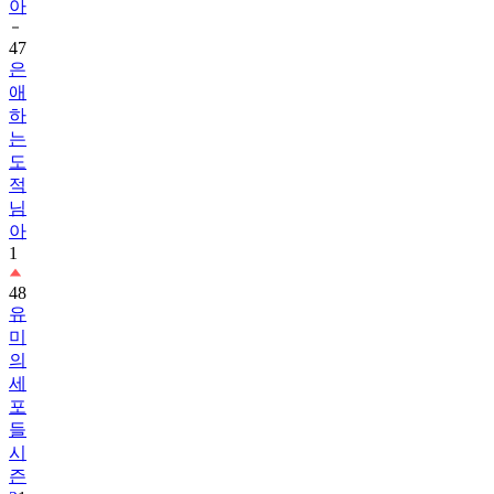
아
47
은
애
하
는
도
적
님
아
1
48
유
미
의
세
포
들
시
즌