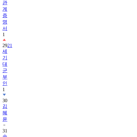
관
계
증
명
서
1
29
21
세
기
대
군
부
인
1
30
김
혜
윤
31
송