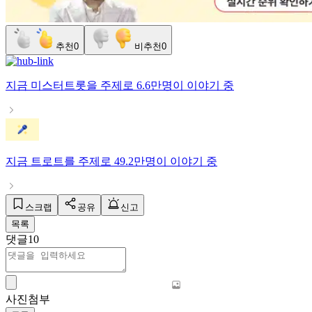
추천
0
비추천
0
지금
미스터트롯
을 주제로
6.6만명
이 이야기 중
지금
트로트
를 주제로
49.2만명
이 이야기 중
스크랩
공유
신고
목록
댓글
10
사진첨부