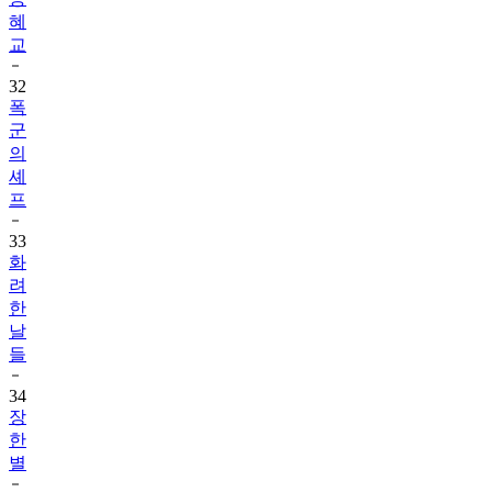
혜
교
32
폭
군
의
셰
프
33
화
려
한
날
들
34
장
한
별