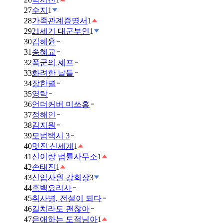
27
수지
1
28
가족관계증명서
1
29
21세기 대군부인
1
30
김혜윤
31
송혜교
32
폭군의 셰프
33
화려한 날들
34
장한별
35
영탁
36
언더커버 미쓰홍
37
정해인
38
김지원
39
모범택시 3
40
멋진 신세계
1
41
신이랑 법률사무소
1
42
손태진
1
43
신입사원 강회장
3
44
흑백요리사
45
취사병, 전설이 되다
46
길치라도 괜찮아
47
은애하는 도적님아
1