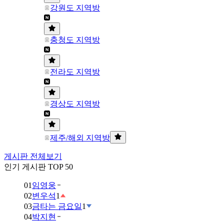
강원도 지역방
충청도 지역방
전라도 지역방
경상도 지역방
제주/해외 지역방
게시판 전체보기
인기 게시판 TOP 50
01
임영웅
02
변우석
1
03
금타는 금요일
1
04
박지현