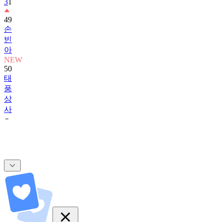
3
1
49
손
빈
아
NEW
50
태
풍
상
사