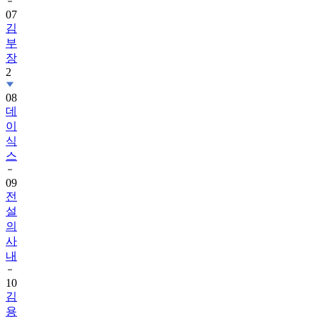
07
김
부
장
2
08
데
이
식
스
09
전
설
의
사
내
10
김
용