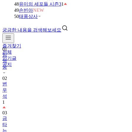
48
유미의 세포들 시즌3
1
49
손빈아
NEW
50
태풍상사
궁금한 내용을 검색해보세요
즐겨찾기
01
전체
임
인기글
영
공지
웅
02
변
우
석
1
03
금
타
는