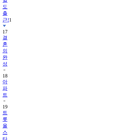
일
도
출
근!
1
17
결
혼
의
완
성
18
아
파
트
19
트
롯
올
스
타