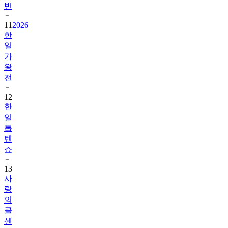
빈
11
2026
한
일
가
왕
전
12
한
일
톱
텐
쇼
13
사
랑
의
콜
센