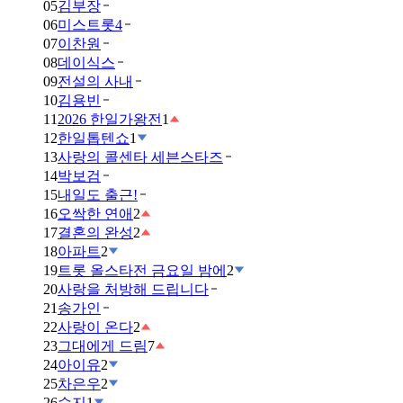
05
김부장
06
미스트롯4
07
이찬원
08
데이식스
09
전설의 사내
10
김용빈
11
2026 한일가왕전
1
12
한일톱텐쇼
1
13
사랑의 콜센타 세븐스타즈
14
박보검
15
내일도 출근!
16
오싹한 연애
2
17
결혼의 완성
2
18
아파트
2
19
트롯 올스타전 금요일 밤에
2
20
사랑을 처방해 드립니다
21
송가인
22
사랑이 온다
2
23
그대에게 드림
7
24
아이유
2
25
차은우
2
26
수지
1