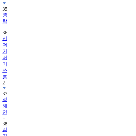
35
영
탁
36
언
더
커
버
미
쓰
홍
2
37
정
해
인
38
김
지