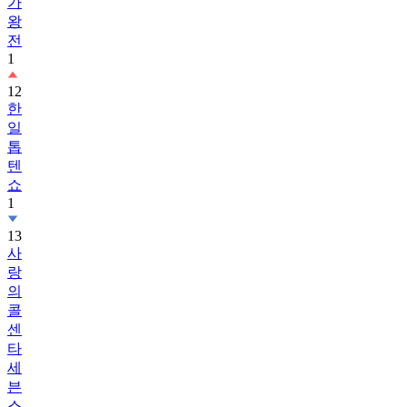
가
왕
전
1
12
한
일
톱
텐
쇼
1
13
사
랑
의
콜
센
타
세
븐
스