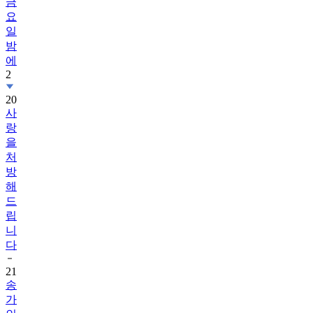
금
요
일
밤
에
2
20
사
랑
을
처
방
해
드
립
니
다
21
송
가