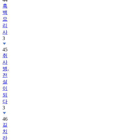
흑
백
요
리
사
3
45
취
사
병,
전
설
이
되
다
3
46
길
치
라