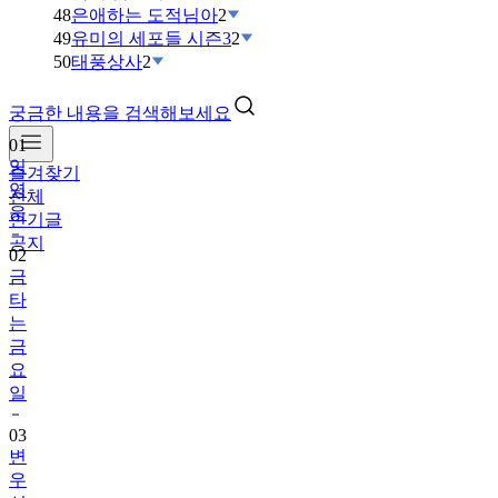
48
은애하는 도적님아
2
49
유미의 세포들 시즌3
2
50
태풍상사
2
궁금한 내용을 검색해보세요
01
임
즐겨찾기
영
전체
웅
인기글
공지
02
금
타
는
금
요
일
03
변
우