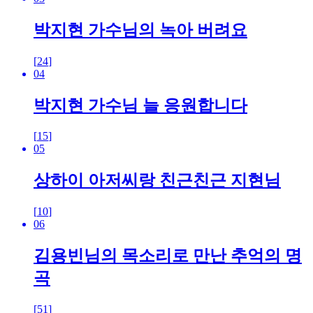
박지현 가수님의 녹아 버려요
[
24
]
04
박지현 가수님 늘 응원합니다
[
15
]
05
상하이 아저씨랑 친근친근 지현님
[
10
]
06
김용빈님의 목소리로 만난 추억의 명
곡
[
51
]