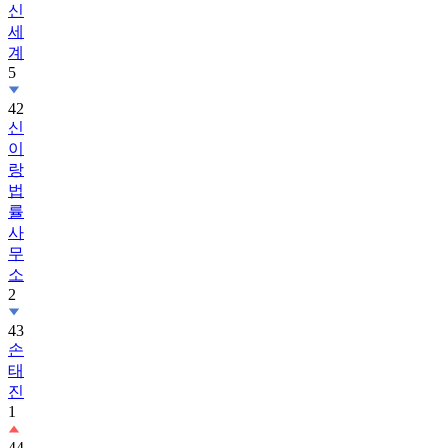
신
세
계
5
42
신
이
랑
법
률
사
무
소
2
43
손
태
진
1
44