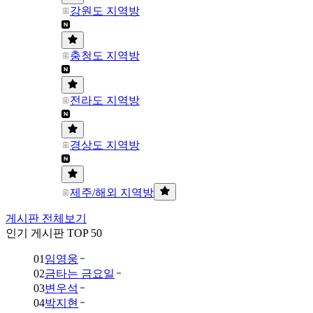
강원도 지역방
충청도 지역방
전라도 지역방
경상도 지역방
제주/해외 지역방
게시판 전체보기
인기 게시판 TOP 50
01
임영웅
02
금타는 금요일
03
변우석
04
박지현