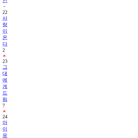
인
22
사
랑
이
온
다
2
23
그
대
에
게
드
림
7
24
아
이
유