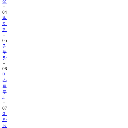
석
04
박
지
현
05
김
부
장
06
미
스
트
롯
4
07
이
찬
원