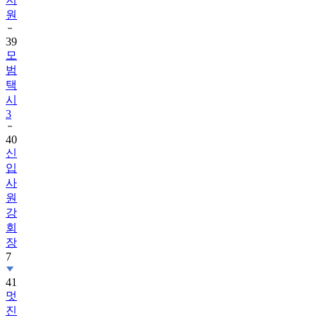
원
39
모
범
택
시
3
40
신
입
사
원
강
회
장
7
41
멋
진