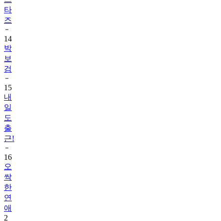
타
즈
14
박
보
검
15
내
일
도
출
근!
16
오
싹
한
연
애
2