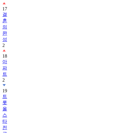
17
결
혼
의
완
성
2
18
아
파
트
2
19
트
롯
올
스
타
전