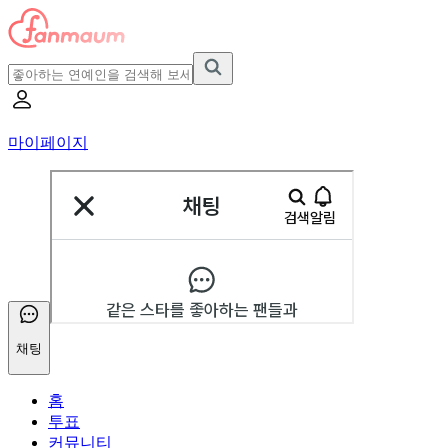
마이페이지
채팅
홈
투표
커뮤니티