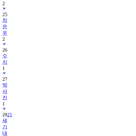
2
25
차
은
우
2
26
수
지
1
27
박
서
진
1
28
21
세
기
대