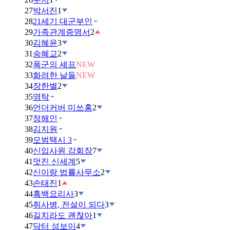
27
박서진
1
28
21세기 대군부인
29
가족관계증명서
2
30
김혜윤
3
31
송혜교
2
32
폭군의 셰프
NEW
33
화려한 날들
NEW
34
장한별
2
35
영탁
36
언더커버 미쓰홍
2
37
정해인
38
김지원
39
모범택시 3
40
신입사원 강회장
7
41
멋진 신세계
5
42
신이랑 법률사무소
2
43
손태진
1
44
흑백요리사
3
45
취사병, 전설이 되다
3
46
길치라도 괜찮아
1
47
닥터 섬보이
4