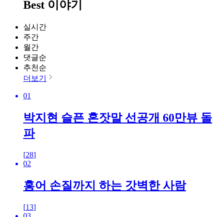
Best 이야기
실시간
주간
월간
댓글순
추천순
더보기
01
박지현 슬픈 혼잣말 선공개 60만뷰 돌
파
[
28
]
02
홍어 손질까지 하는 갓벽한 사람
[
13
]
03