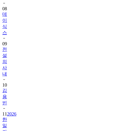
08
데
이
식
스
09
전
설
의
사
내
10
김
용
빈
11
2026
한
일