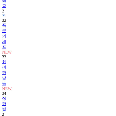
혜
교
2
32
폭
군
의
셰
프
NEW
33
화
려
한
날
들
NEW
34
장
한
별
2