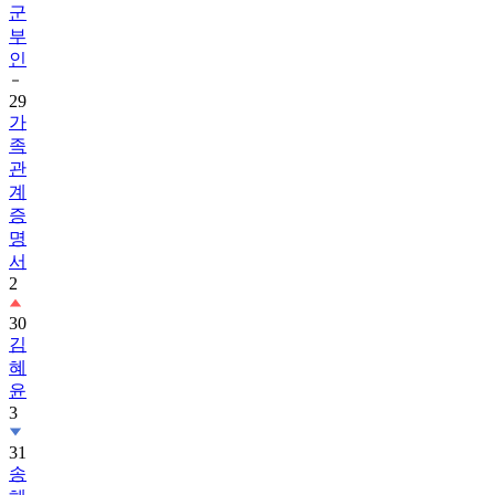
군
부
인
29
가
족
관
계
증
명
서
2
30
김
혜
윤
3
31
송