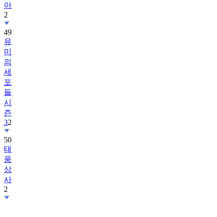
아
2
49
유
미
의
세
포
들
시
즌
3
2
50
태
풍
상
사
2