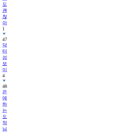
도
괜
찮
아
1
47
닥
터
섬
보
이
4
48
은
애
하
는
도
적
님