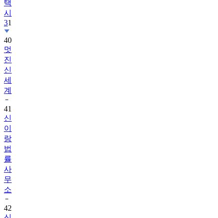
택
시
3
1
40
멋
진
신
세
계
41
신
이
랑
법
률
사
무
소
42
신