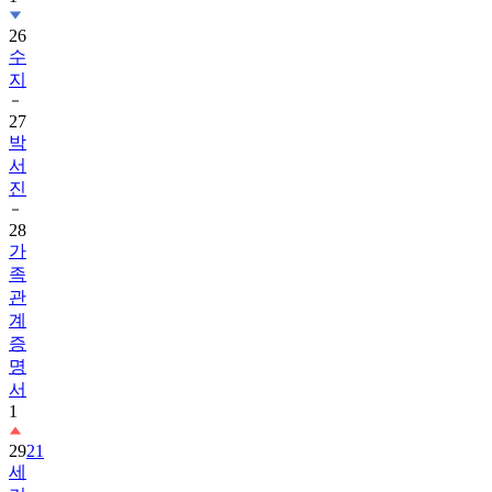
26
수
지
27
박
서
진
28
가
족
관
계
증
명
서
1
29
21
세