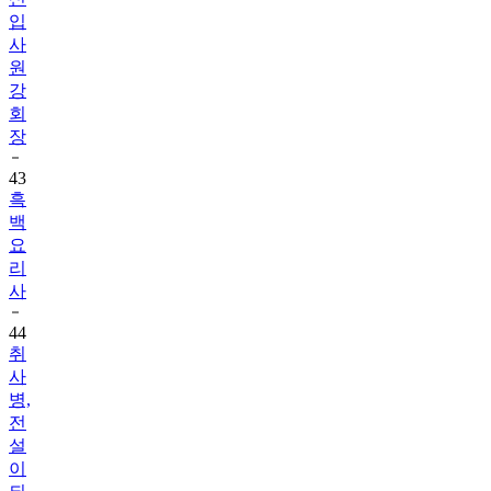
입
사
원
강
회
장
43
흑
백
요
리
사
44
취
사
병,
전
설
이