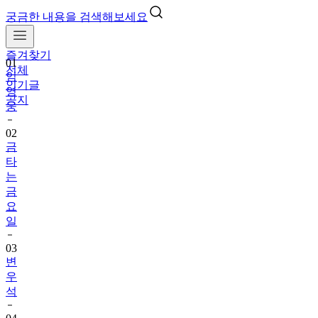
궁금한 내용을 검색해보세요
즐겨찾기
01
전체
임
인기글
영
공지
웅
02
금
타
는
금
요
일
03
변
우
석