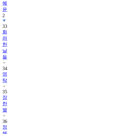
혜
윤
2
33
화
려
한
날
들
34
영
탁
35
장
한
별
36
정
해