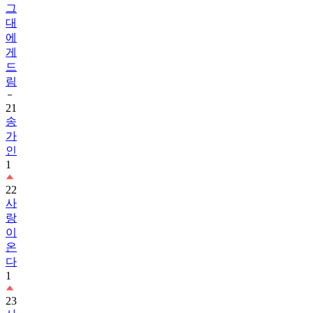
그
대
에
게
드
림
21
송
가
인
1
22
사
랑
이
온
다
1
23