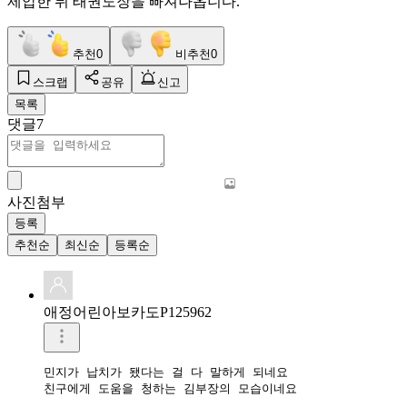
제압한 뒤 태권도장을 빠져나옵니다.
추천
0
비추천
0
스크랩
공유
신고
목록
댓글
7
사진첨부
등록
추천순
최신순
등록순
애정어린아보카도P125962
민지가 납치가 됐다는 걸 다 말하게 되네요 

친구에게 도움을 청하는 김부장의 모습이네요 