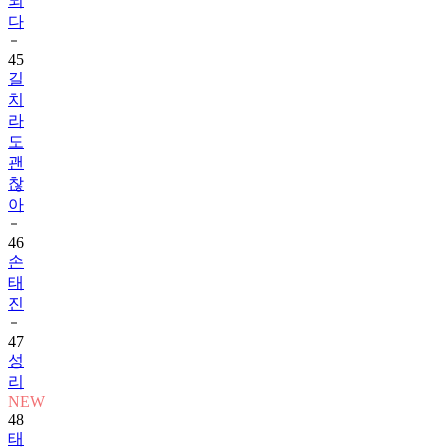
되
다
45
길
치
라
도
괜
찮
아
46
손
태
진
47
성
리
NEW
48
태