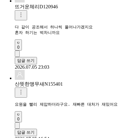
뜨거운체리D120946
다 같이 공조해서 하나씩 풀어나가겠지요

혼자 하기는 벅차니까요
0
답글 쓰기
2026.07.05 23:03
산뜻한앵무새N155401
요원을 빨리 제압하더라구요. 재빠른 대처가 재밌어요
0
답글 쓰기