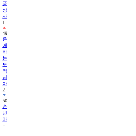
풍
상
사
1
49
은
애
하
는
도
적
님
아
2
50
손
빈
아