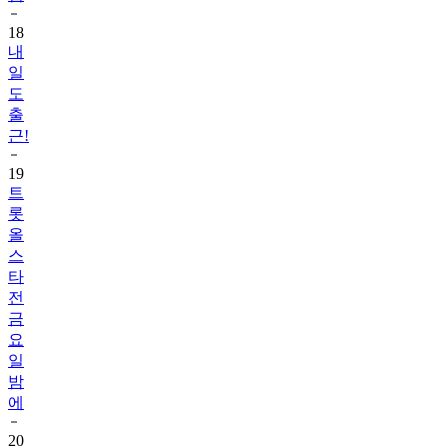
18
내
일
도
출
근!
19
트
롯
올
스
타
전
금
요
일
밤
에
20