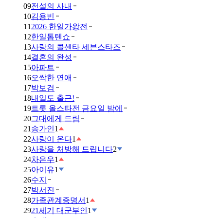
09
전설의 사내
10
김용빈
11
2026 한일가왕전
12
한일톱텐쇼
13
사랑의 콜센타 세븐스타즈
14
결혼의 완성
15
아파트
16
오싹한 연애
17
박보검
18
내일도 출근!
19
트롯 올스타전 금요일 밤에
20
그대에게 드림
21
송가인
1
22
사랑이 온다
1
23
사랑을 처방해 드립니다
2
24
차은우
1
25
아이유
1
26
수지
27
박서진
28
가족관계증명서
1
29
21세기 대군부인
1