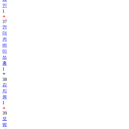
인
1
37
언
더
커
버
미
쓰
홍
1
38
김
지
원
1
39
모
범