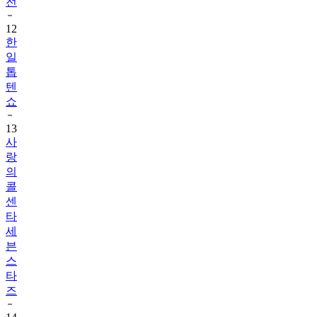
전
12
한
일
톱
텐
쇼
13
사
랑
의
콜
센
타
세
븐
스
타
즈