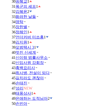
30
송혜교
1
31
폭군의 셰프
1
32
김혜윤
2
33
화려한 날들
34
영탁
35
장한별
36
정해인
1
37
언더커버 미쓰홍
1
38
김지원
1
39
모범택시 3
1
40
멋진 신세계
41
신이랑 법률사무소
42
신입사원 강회장
43
흑백요리사
44
취사병, 전설이 되다
45
길치라도 괜찮아
46
손태진
47
성리
NEW
48
태풍상사
1
49
은애하는 도적님아
2
50
손빈아