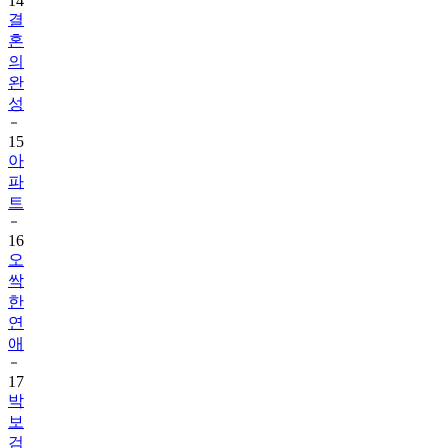
14
결
혼
의
완
성
15
아
파
트
16
오
싹
한
연
애
17
박
보
검