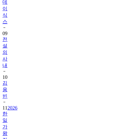
데
이
식
스
09
전
설
의
사
내
10
김
용
빈
11
2026
한
일
가
왕