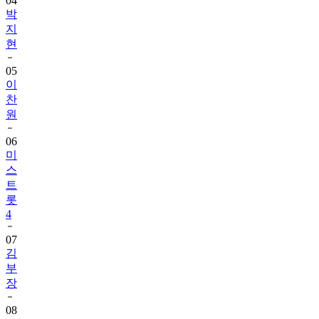
04
박
지
현
05
이
찬
원
06
미
스
트
롯
4
07
김
부
장
08