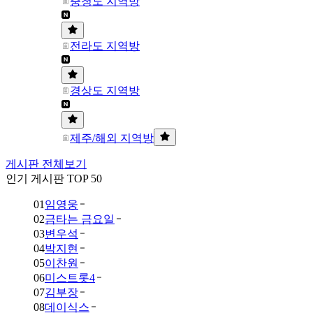
충청도 지역방
전라도 지역방
경상도 지역방
제주/해외 지역방
게시판 전체보기
인기 게시판 TOP 50
01
임영웅
02
금타는 금요일
03
변우석
04
박지현
05
이찬원
06
미스트롯4
07
김부장
08
데이식스