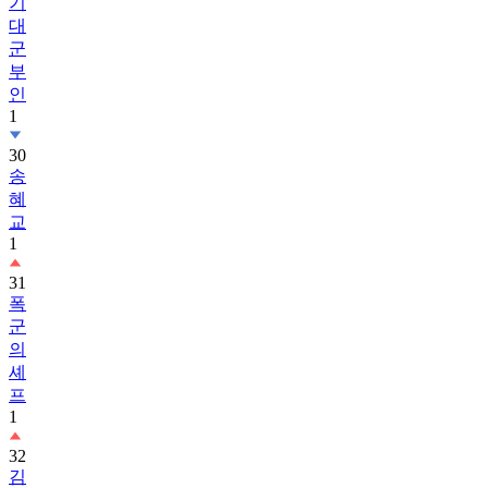
기
대
군
부
인
1
30
송
혜
교
1
31
폭
군
의
셰
프
1
32
김