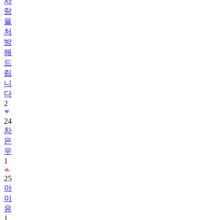
사
랑
을
처
방
해
드
립
니
다
2
24
차
은
우
1
25
아
이
유
1