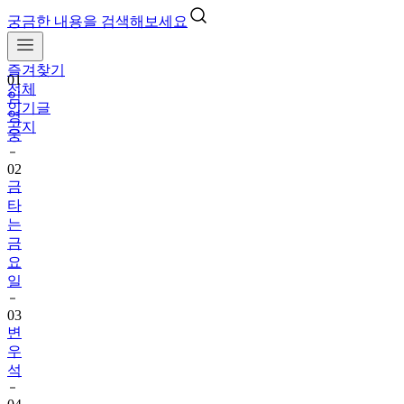
궁금한 내용을 검색해보세요
즐겨찾기
01
전체
임
인기글
영
공지
웅
02
금
타
는
금
요
일
03
변
우
석