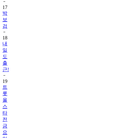
17
박
보
검
18
내
일
도
출
근!
19
트
롯
올
스
타
전
금
요