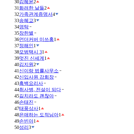
30
김혜윤
2
31
화려한 날들
2
32
가족관계증명서
4
33
송혜교
3
34
영탁
35
장한별
36
언더커버 미쓰홍
1
37
정해인
1
38
모범택시 3
1
39
멋진 신세계
1
40
김지원
2
41
신이랑 법률사무소
42
신입사원 강회장
43
흑백요리사
44
취사병, 전설이 되다
45
길치라도 괜찮아
46
손태진
47
태풍상사
1
48
은애하는 도적님아
1
49
손빈아
1
50
성리
3