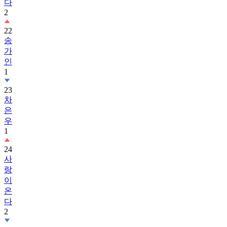
다
2
22
송
가
인
1
23
차
은
우
1
24
사
랑
이
온
다
2