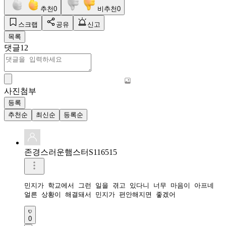
추천
0
비추천
0
스크랩
공유
신고
목록
댓글
12
사진첨부
등록
추천순
최신순
등록순
존경스러운햄스터S116515
민지가 학교에서 그런 일을 겪고 있다니 너무 마음이 아프네

얼른 상황이 해결돼서 민지가 편안해지면 좋겠어
0