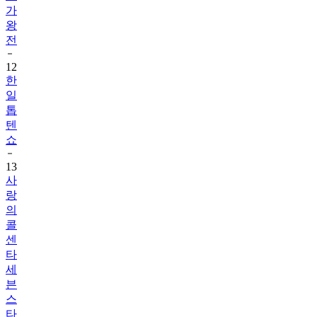
가
왕
전
12
한
일
톱
텐
쇼
13
사
랑
의
콜
센
타
세
븐
스
타