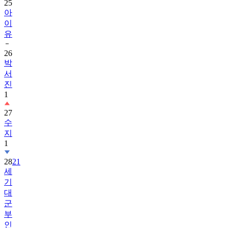
25
아
이
유
26
박
서
진
1
27
수
지
1
28
21
세
기
대
군
부
인