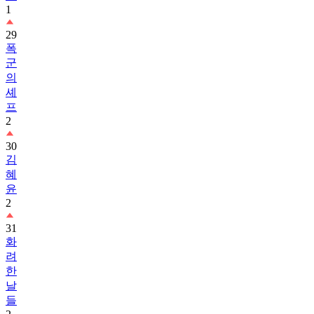
1
29
폭
군
의
셰
프
2
30
김
혜
윤
2
31
화
려
한
날
들