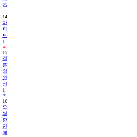
즈
14
아
파
트
1
15
결
혼
의
완
성
1
16
오
싹
한
연
애