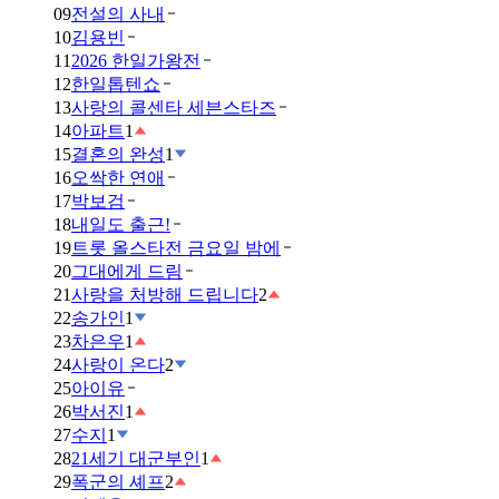
09
전설의 사내
10
김용빈
11
2026 한일가왕전
12
한일톱텐쇼
13
사랑의 콜센타 세븐스타즈
14
아파트
1
15
결혼의 완성
1
16
오싹한 연애
17
박보검
18
내일도 출근!
19
트롯 올스타전 금요일 밤에
20
그대에게 드림
21
사랑을 처방해 드립니다
2
22
송가인
1
23
차은우
1
24
사랑이 온다
2
25
아이유
26
박서진
1
27
수지
1
28
21세기 대군부인
1
29
폭군의 셰프
2