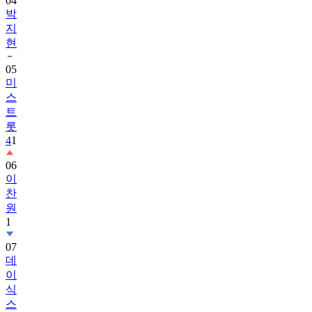
04
박
지
현
05
미
스
트
롯
4
1
06
이
찬
원
1
07
데
이
식
스