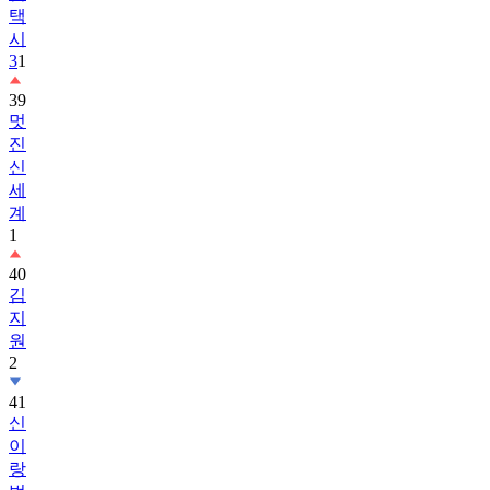
택
시
3
1
39
멋
진
신
세
계
1
40
김
지
원
2
41
신
이
랑