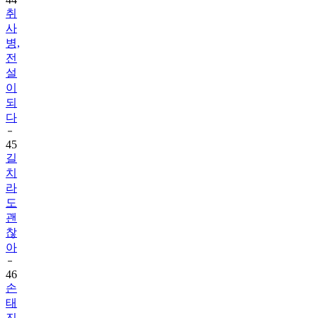
취
사
병,
전
설
이
되
다
45
길
치
라
도
괜
찮
아
46
손
태
진