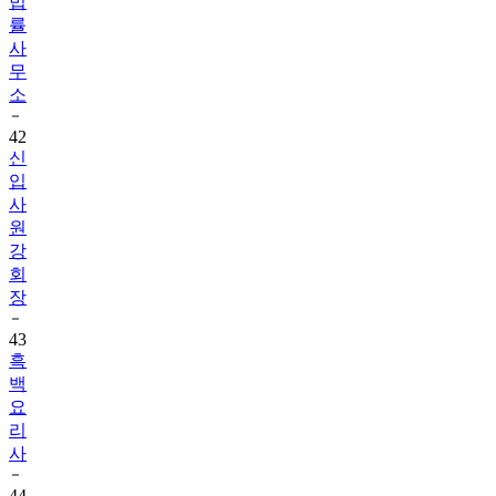
법
률
사
무
소
42
신
입
사
원
강
회
장
43
흑
백
요
리
사
44