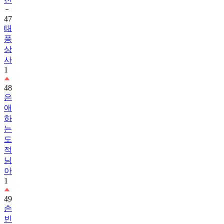
47
태
풍
상
사
1
48
은
애
하
는
도
적
님
아
1
49
손
빈