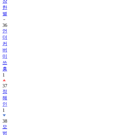
장
한
별
36
언
더
커
버
미
쓰
홍
1
37
정
해
인
1
38
모
범