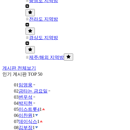
충청도 지역방
전라도 지역방
경상도 지역방
제주/해외 지역방
게시판 전체보기
인기 게시판 TOP 50
01
임영웅
02
금타는 금요일
03
변우석
04
박지현
05
미스트롯4
1
06
이찬원
1
07
데이식스
1
08
김부장
1