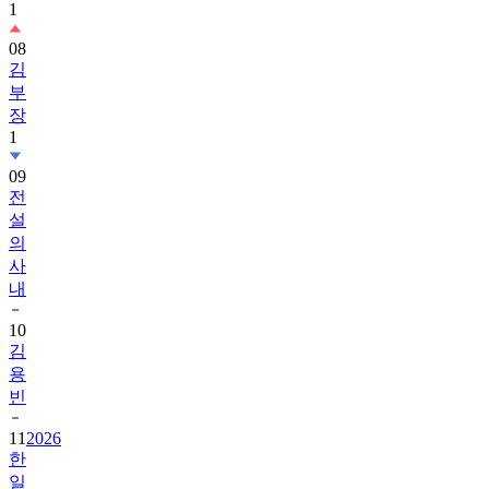
1
08
김
부
장
1
09
전
설
의
사
내
10
김
용
빈
11
2026
한
일