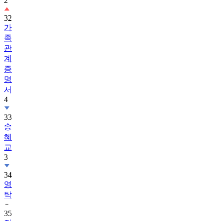
2
32
가
족
관
계
증
명
서
4
33
송
혜
교
3
34
영
탁
35