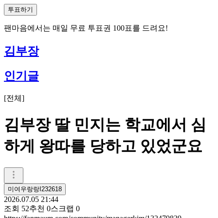
투표하기
팬마음에서는
매일
무료 투표권
100
표를 드려요!
김부장
인기글
[
전체
]
김부장 딸 민지는 학교에서 심
하게 왕따를 당하고 있었군요
미여우랑랑I232618
2026.07.05 21:44
조회
52
추천
0
스크랩
0