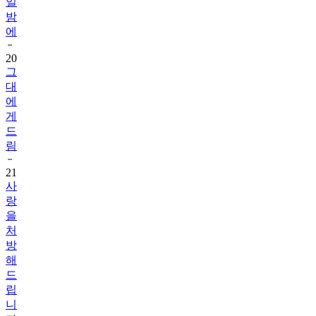
일
밤
에
20
그
대
에
게
드
림
21
사
랑
을
처
방
해
드
립
니