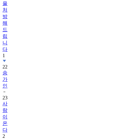
을
처
방
해
드
립
니
다
1
22
송
가
인
23
사
랑
이
온
다
2