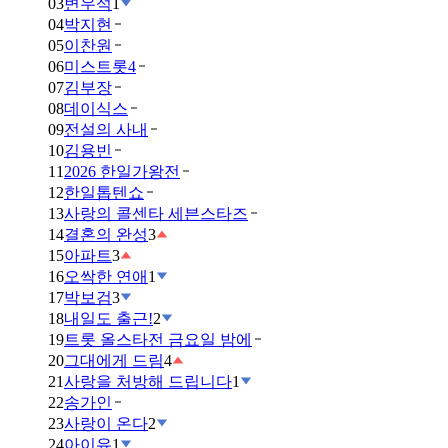
03
변우석
1
04
박지현
05
이찬원
06
미스트롯4
07
김부장
08
데이식스
09
전설의 사내
10
김용빈
11
2026 한일가왕전
12
한일톱텐쇼
13
사랑의 콜센타 세븐스타즈
14
결혼의 완성
3
15
아파트
3
16
오싹한 연애
1
17
박보검
3
18
내일도 출근!
2
19
트롯 올스타전 금요일 밤에
20
그대에게 드림
4
21
사랑을 처방해 드립니다
1
22
송가인
23
사랑이 온다
2
24
아이유
1