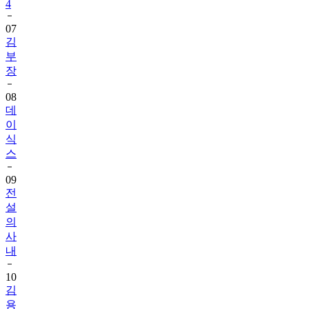
4
07
김
부
장
08
데
이
식
스
09
전
설
의
사
내
10
김
용