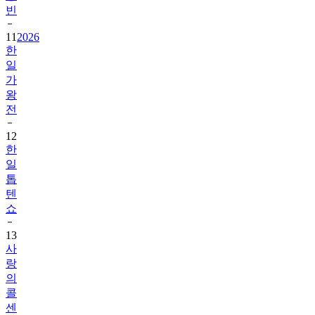
빈
11
2026
한
일
가
왕
전
12
한
일
톱
텐
쇼
13
사
랑
의
콜
센