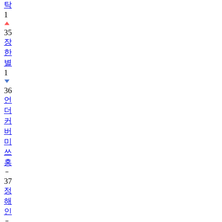
탁
1
35
장
한
별
1
36
언
더
커
버
미
쓰
홍
37
정
해
인