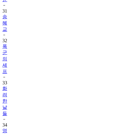
31
송
혜
교
32
폭
군
의
셰
프
33
화
려
한
날
들
34
영