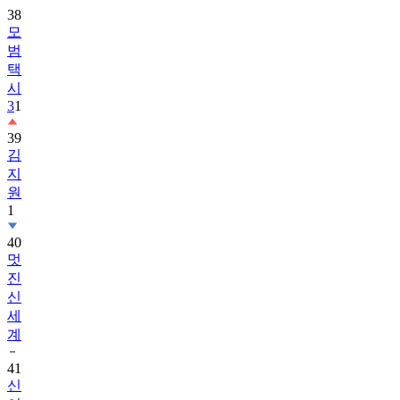
38
모
범
택
시
3
1
39
김
지
원
1
40
멋
진
신
세
계
41
신