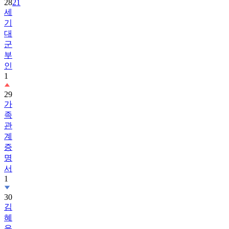
28
21
세
기
대
군
부
인
1
29
가
족
관
계
증
명
서
1
30
김
혜
윤