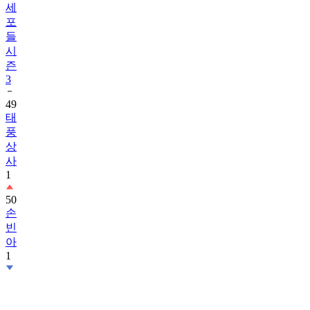
세
포
들
시
즌
3
49
태
풍
상
사
1
50
손
빈
아
1