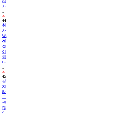
리
사
1
44
취
사
병,
전
설
이
되
다
1
45
길
치
라
도
괜
찮
아