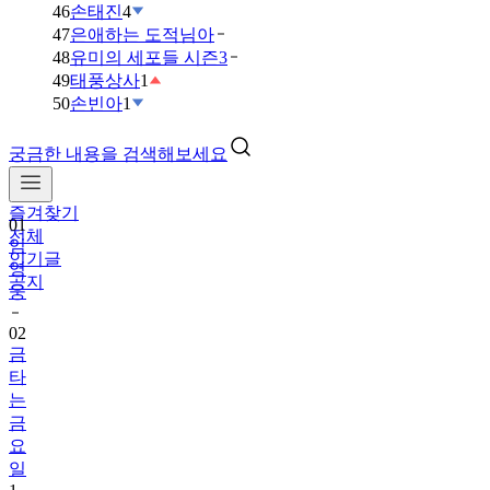
46
손태진
4
47
은애하는 도적님아
48
유미의 세포들 시즌3
49
태풍상사
1
50
손빈아
1
궁금한 내용을 검색해보세요
즐겨찾기
01
전체
임
인기글
영
공지
웅
02
금
타
는
금
요
일