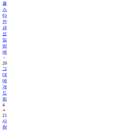
올
스
타
전
금
요
일
밤
에
20
그
대
에
게
드
림
4
21
사
랑