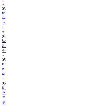
1
03
변
우
석
1
04
박
지
현
05
이
찬
원
06
미
스
트
롯