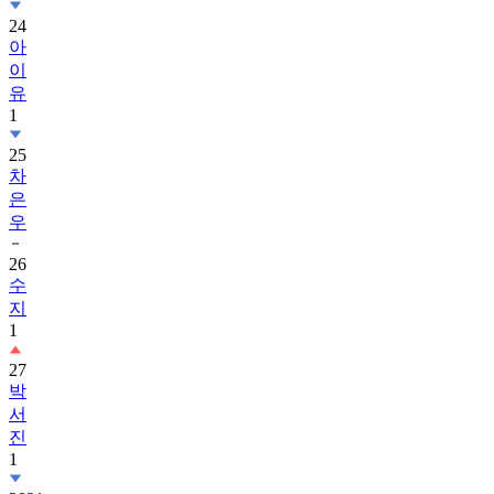
24
아
이
유
1
25
차
은
우
26
수
지
1
27
박
서
진
1