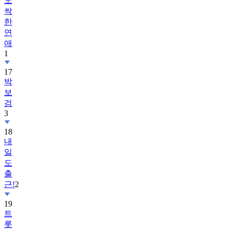
오
싹
한
연
애
1
17
박
보
검
3
18
내
일
도
출
근!
2
19
트
롯