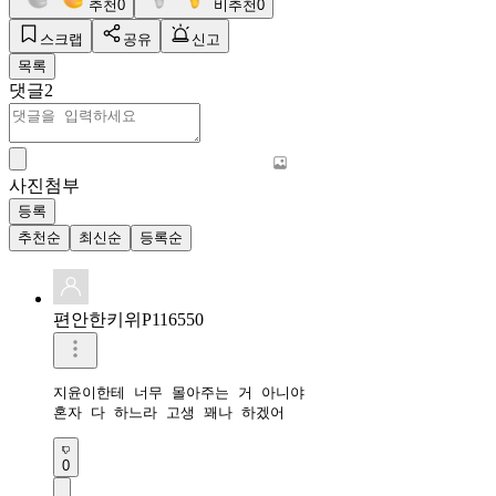
추천
0
비추천
0
스크랩
공유
신고
목록
댓글
2
사진첨부
등록
추천순
최신순
등록순
편안한키위P116550
지윤이한테 너무 몰아주는 거 아니야

혼자 다 하느라 고생 꽤나 하겠어
0