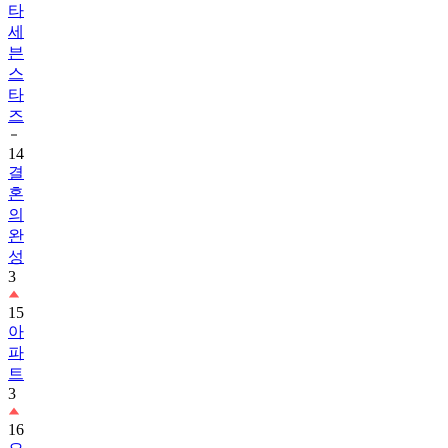
타
세
븐
스
타
즈
14
결
혼
의
완
성
3
15
아
파
트
3
16