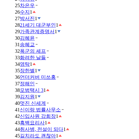
25
차은우
26
수지
1
27
박서진
1
28
21세기 대군부인
1
29
가족관계증명서
1
30
김혜윤
31
송혜교
32
폭군의 셰프
33
화려한 날들
34
영탁
1
35
장한별
1
36
언더커버 미쓰홍
37
정해인
38
모범택시 3
1
39
김지원
1
40
멋진 신세계
41
신이랑 법률사무소
42
신입사원 강회장
1
43
흑백요리사
1
44
취사병, 전설이 되다
1
45
길치라도 괜찮아
1