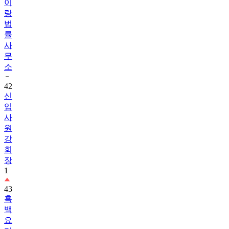
이
랑
법
률
사
무
소
42
신
입
사
원
강
회
장
1
43
흑
백
요