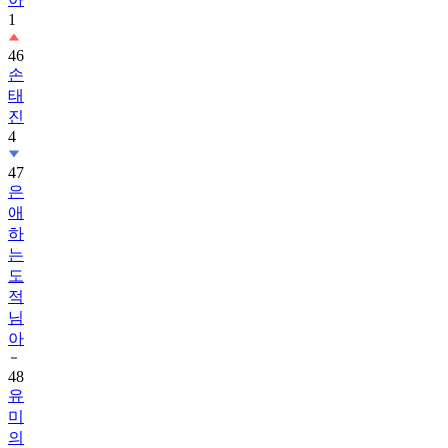
1
46
손
태
진
4
47
은
애
하
는
도
적
님
아
48
유
미
의