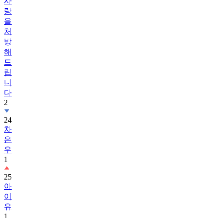
사
랑
을
처
방
해
드
립
니
다
2
24
차
은
우
1
25
아
이
유
1