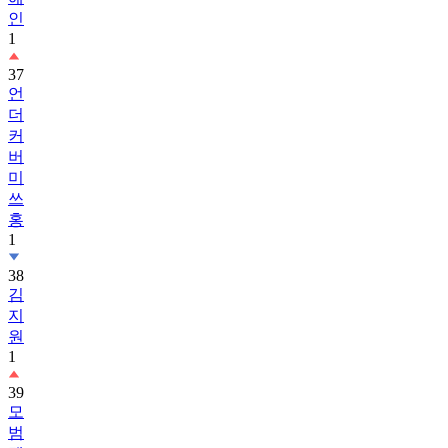
인
1
37
언
더
커
버
미
쓰
홍
1
38
김
지
원
1
39
모
범