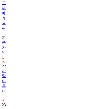
그
대
에
게
드
림
21
송
가
인
1
22
사
랑
이
온
다
1
23