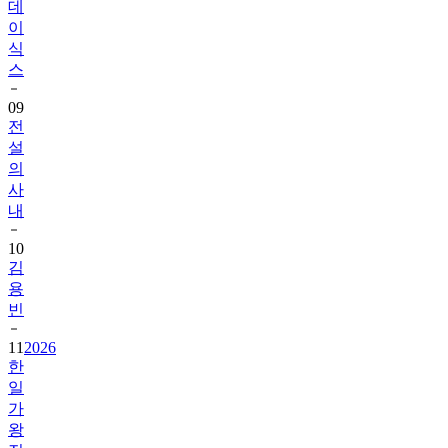
데
이
식
스
09
전
설
의
사
내
10
김
용
빈
11
2026
한
일
가
왕