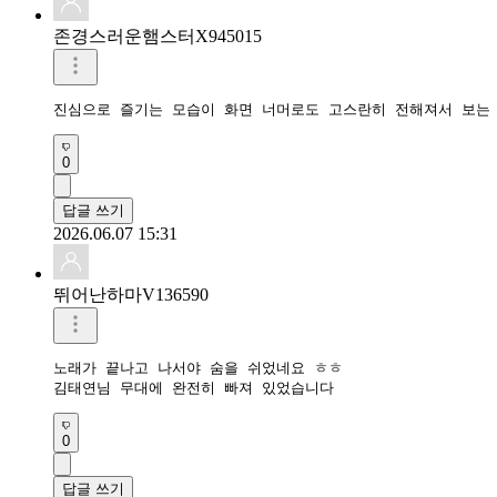
존경스러운햄스터X945015
진심으로 즐기는 모습이 화면 너머로도 고스란히 전해져서 보는 
0
답글 쓰기
2026.06.07 15:31
뛰어난하마V136590
노래가 끝나고 나서야 숨을 쉬었네요 ㅎㅎ

김태연님 무대에 완전히 빠져 있었습니다
0
답글 쓰기