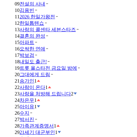
09
전설의 사내
10
김용빈
11
2026 한일가왕전
12
한일톱텐쇼
13
사랑의 콜센타 세븐스타즈
14
결혼의 완성
15
아파트
16
오싹한 연애
17
박보검
18
내일도 출근!
19
트롯 올스타전 금요일 밤에
20
그대에게 드림
21
송가인
1
22
사랑이 온다
1
23
사랑을 처방해 드립니다
2
24
차은우
1
25
아이유
1
26
수지
27
박서진
28
가족관계증명서
1
29
21세기 대군부인
1