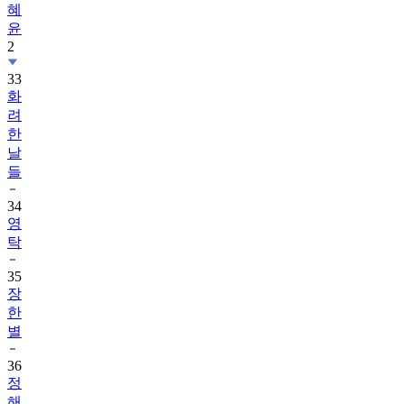
혜
윤
2
33
화
려
한
날
들
34
영
탁
35
장
한
별
36
정
해