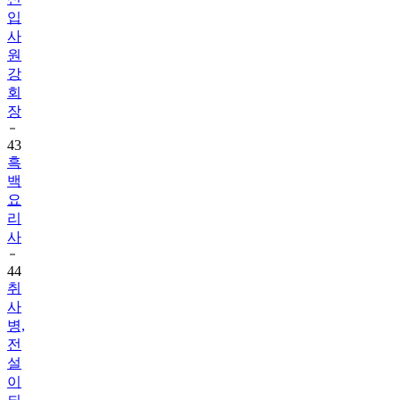
입
사
원
강
회
장
43
흑
백
요
리
사
44
취
사
병,
전
설
이