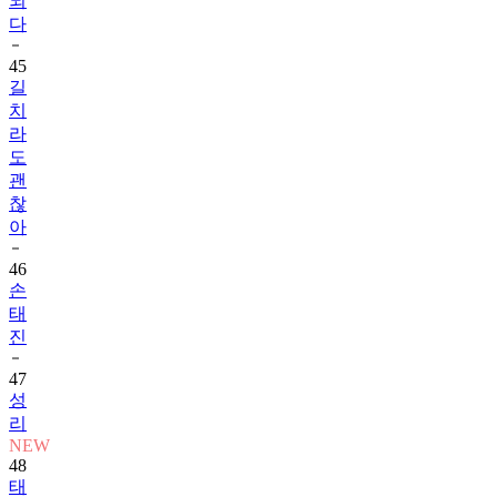
되
다
45
길
치
라
도
괜
찮
아
46
손
태
진
47
성
리
NEW
48
태