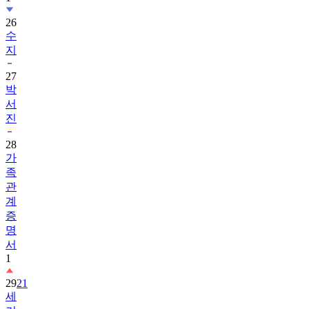
26
수
지
27
박
서
진
28
가
족
관
계
증
명
서
1
29
21
세