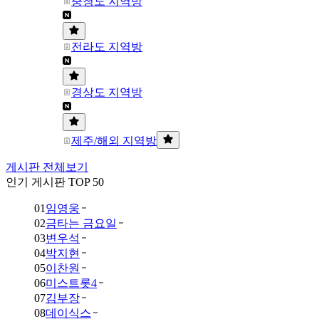
충청도 지역방
전라도 지역방
경상도 지역방
제주/해외 지역방
게시판 전체보기
인기 게시판 TOP 50
01
임영웅
02
금타는 금요일
03
변우석
04
박지현
05
이찬원
06
미스트롯4
07
김부장
08
데이식스