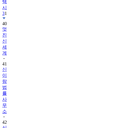
택
시
3
1
40
멋
진
신
세
계
41
신
이
랑
법
률
사
무
소
42
신