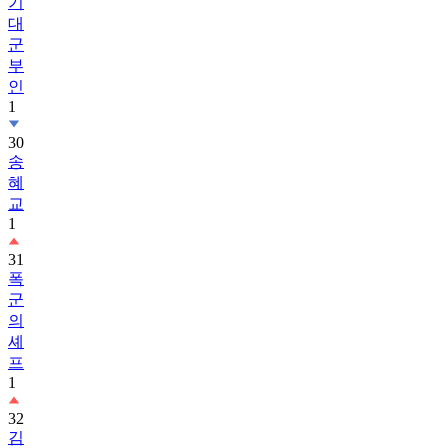
기
대
군
부
인
1
30
송
혜
교
1
31
폭
군
의
셰
프
1
32
김