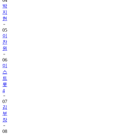
04
박
지
현
05
이
찬
원
06
미
스
트
롯
4
07
김
부
장
08