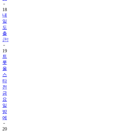
18
내
일
도
출
근!
19
트
롯
올
스
타
전
금
요
일
밤
에
20