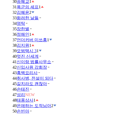
30
송혜교
1
31
폭군의 셰프
1
32
김혜윤
2
33
화려한 날들
34
영탁
35
장한별
36
정해인
1
37
언더커버 미쓰홍
1
38
김지원
1
39
모범택시 3
1
40
멋진 신세계
41
신이랑 법률사무소
42
신입사원 강회장
43
흑백요리사
44
취사병, 전설이 되다
45
길치라도 괜찮아
46
손태진
47
성리
NEW
48
태풍상사
1
49
은애하는 도적님아
2
50
손빈아