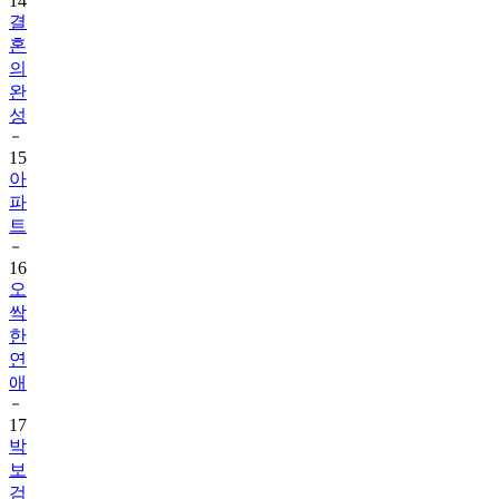
14
결
혼
의
완
성
15
아
파
트
16
오
싹
한
연
애
17
박
보
검