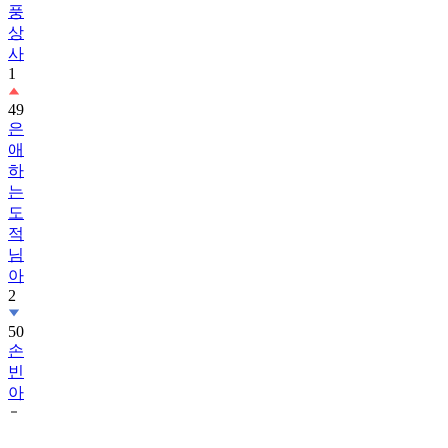
풍
상
사
1
49
은
애
하
는
도
적
님
아
2
50
손
빈
아