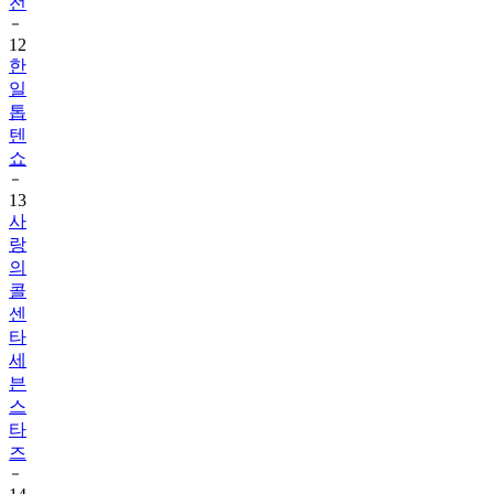
전
12
한
일
톱
텐
쇼
13
사
랑
의
콜
센
타
세
븐
스
타
즈