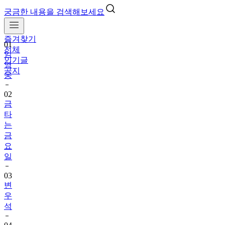
궁금한 내용을 검색해보세요
즐겨찾기
01
전체
임
인기글
영
공지
웅
02
금
타
는
금
요
일
03
변
우
석