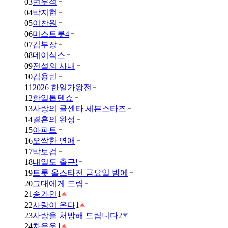
03
변우석
04
박지현
05
이찬원
06
미스트롯4
07
김부장
08
데이식스
09
전설의 사내
10
김용빈
11
2026 한일가왕전
12
한일톱텐쇼
13
사랑의 콜센타 세븐스타즈
14
결혼의 완성
15
아파트
16
오싹한 연애
17
박보검
18
내일도 출근!
19
트롯 올스타전 금요일 밤에
20
그대에게 드림
21
송가인
1
22
사랑이 온다
1
23
사랑을 처방해 드립니다
2
24
차은우
1