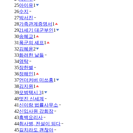
25
아이유
1
26
수지
27
박서진
28
가족관계증명서
1
29
21세기 대군부인
1
30
송혜교
1
31
폭군의 셰프
1
32
김혜윤
2
33
화려한 날들
34
영탁
35
장한별
36
정해인
1
37
언더커버 미쓰홍
1
38
김지원
1
39
모범택시 3
1
40
멋진 신세계
41
신이랑 법률사무소
42
신입사원 강회장
43
흑백요리사
44
취사병, 전설이 되다
45
길치라도 괜찮아