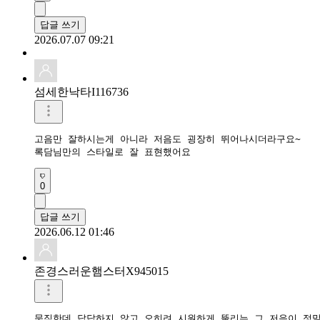
답글 쓰기
2026.07.07 09:21
섬세한낙타I116736
고음만 잘하시는게 아니라 저음도 굉장히 뛰어나시더라구요~

록담님만의 스타일로 잘 표현했어요
0
답글 쓰기
2026.06.12 01:46
존경스러운햄스터X945015
묵직한데 답답하지 않고 오히려 시원하게 뚫리는 그 저음이 정