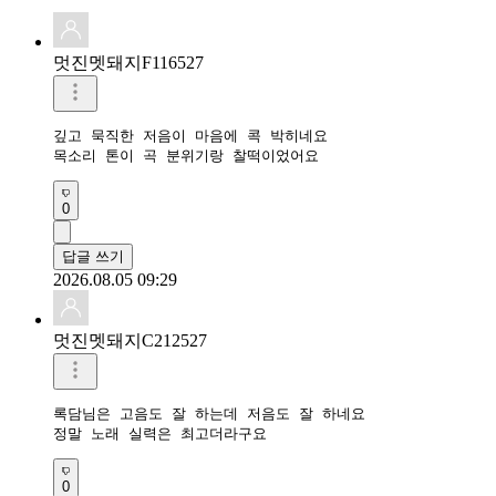
멋진멧돼지F116527
깊고 묵직한 저음이 마음에 콕 박히네요

목소리 톤이 곡 분위기랑 찰떡이었어요
0
답글 쓰기
2026.08.05 09:29
멋진멧돼지C212527
록담님은 고음도 잘 하는데 저음도 잘 하네요

정말 노래 실력은 최고더라구요
0