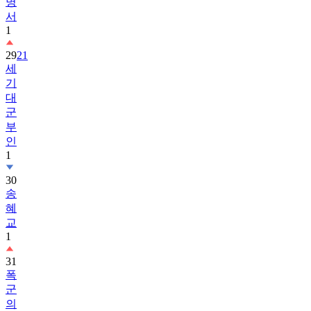
명
서
1
29
21
세
기
대
군
부
인
1
30
송
혜
교
1
31
폭
군
의