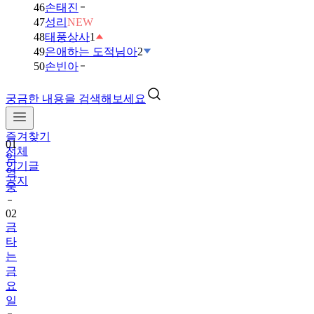
46
손태진
47
성리
NEW
48
태풍상사
1
49
은애하는 도적님아
2
50
손빈아
궁금한 내용을 검색해보세요
즐겨찾기
01
전체
임
인기글
영
공지
웅
02
금
타
는
금
요
일