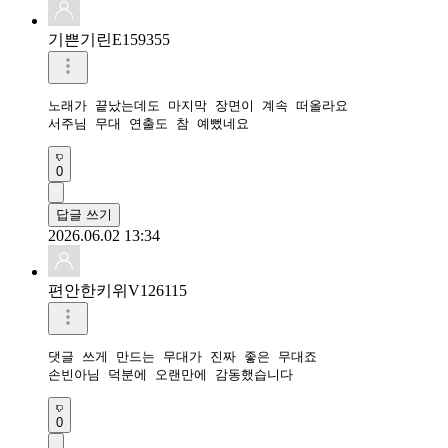
기쁜기린E159355
노래가 끝났는데도 마지막 장면이 계속 떠올라요

서주님 무대 연출도 참 예뻤네요
0
답글 쓰기
2026.06.02 13:34
편안한키위V126115
댓글 쓰게 만드는 무대가 진짜 좋은 무대죠

손빈아님 덕분에 오랜만에 감동했습니다
0