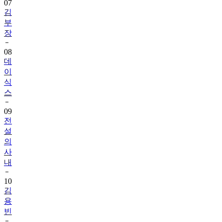
07
김
부
장
08
데
이
식
스
09
전
설
의
사
내
10
김
용
빈