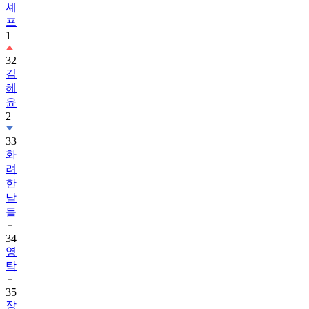
셰
프
1
32
김
혜
윤
2
33
화
려
한
날
들
34
영
탁
35
장