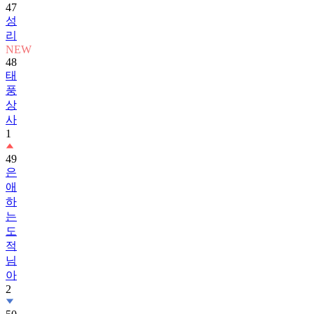
47
성
리
NEW
48
태
풍
상
사
1
49
은
애
하
는
도
적
님
아
2