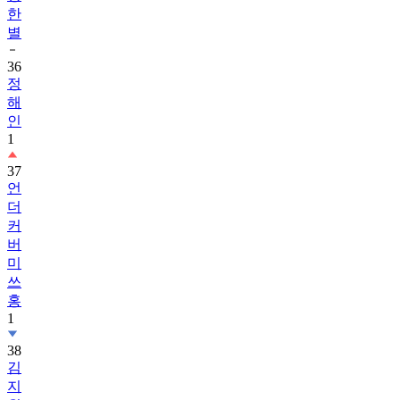
한
별
36
정
해
인
1
37
언
더
커
버
미
쓰
홍
1
38
김
지