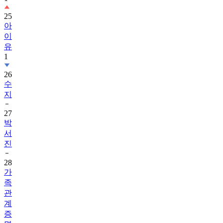
25
아
이
유
1
26
수
지
27
박
서
진
28
가
족
관
계
증