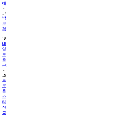
애
17
박
보
검
18
내
일
도
출
근!
19
트
롯
올
스
타
전
금