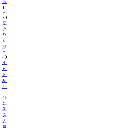
원
1
39
모
범
택
시
3
1
40
멋
진
신
세
계
41
신
이
랑
법
률