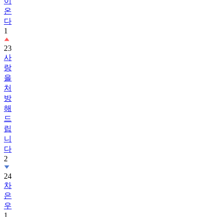
이
온
다
1
23
사
랑
을
처
방
해
드
립
니
다
2
24
차
은
우
1