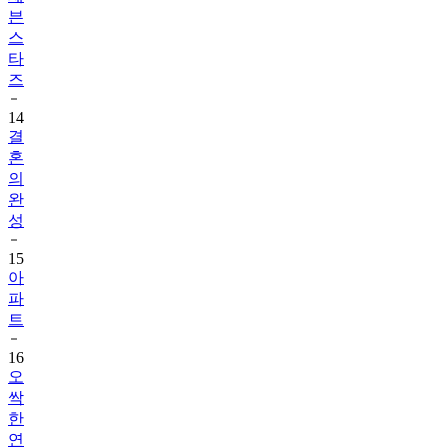
븐
스
타
즈
14
결
혼
의
완
성
15
아
파
트
16
오
싹
한
연