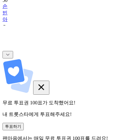
50
손
빈
아
무료 투표권
100
표
가 도착했어요!
내 트롯스타에게 투표해주세요!
투표하기
팬마음에서는
매일
무료 투표권
100
표를 드려요!