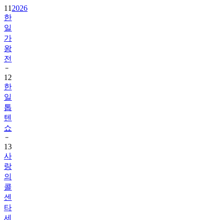
11
2026
한
일
가
왕
전
12
한
일
톱
텐
쇼
13
사
랑
의
콜
센
타
세