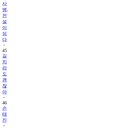
사
병,
전
설
이
되
다
45
길
치
라
도
괜
찮
아
46
손
태
진