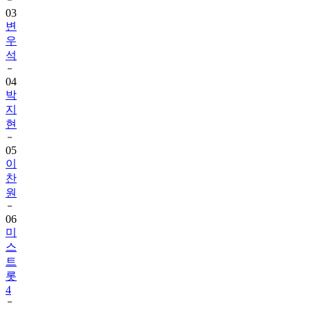
03
변
우
석
04
박
지
현
05
이
찬
원
06
미
스
트
롯
4