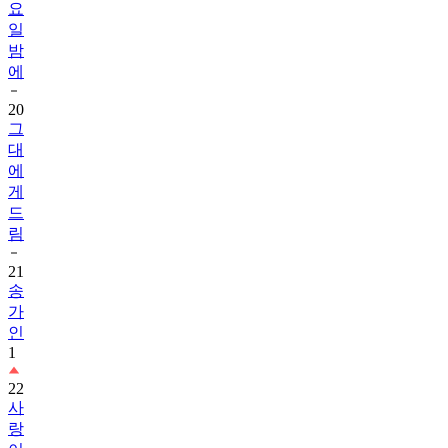
요
일
밤
에
20
그
대
에
게
드
림
21
송
가
인
1
22
사
랑