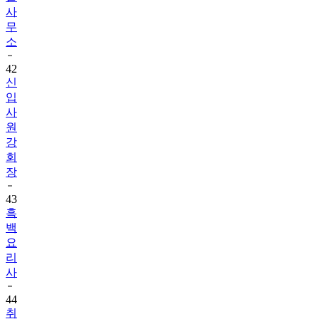
사
무
소
42
신
입
사
원
강
회
장
43
흑
백
요
리
사
44
취