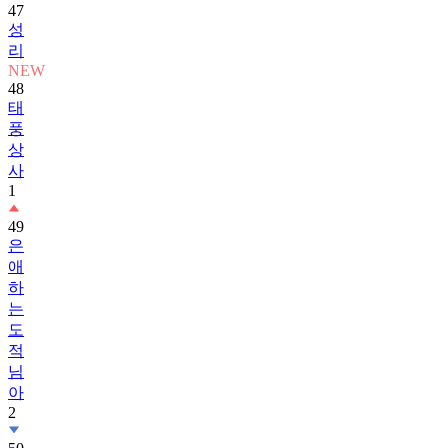
47
성
리
NEW
48
태
풍
상
사
1
49
은
애
하
는
도
적
님
아
2