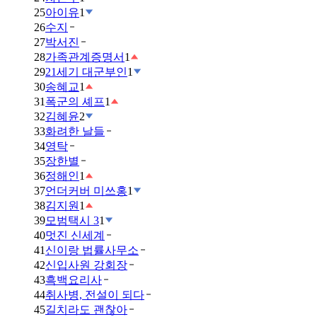
25
아이유
1
26
수지
27
박서진
28
가족관계증명서
1
29
21세기 대군부인
1
30
송혜교
1
31
폭군의 셰프
1
32
김혜윤
2
33
화려한 날들
34
영탁
35
장한별
36
정해인
1
37
언더커버 미쓰홍
1
38
김지원
1
39
모범택시 3
1
40
멋진 신세계
41
신이랑 법률사무소
42
신입사원 강회장
43
흑백요리사
44
취사병, 전설이 되다
45
길치라도 괜찮아