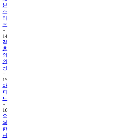
븐
스
타
즈
14
결
혼
의
완
성
15
아
파
트
16
오
싹
한
연