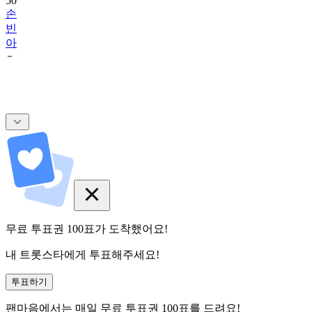
50
손
빈
아
무료 투표권
100
표
가 도착했어요!
내 트롯스타에게 투표해주세요!
투표하기
팬마음에서는
매일
무료 투표권
100
표를 드려요!