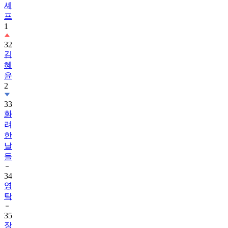
셰
프
1
32
김
혜
윤
2
33
화
려
한
날
들
34
영
탁
35
장