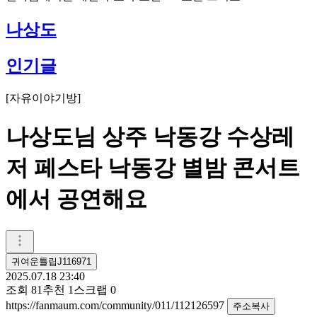
나상도
인기글
[
자유이야기방
]
나상도님 상주 낙동강 수상레
저 페스타 낙동강 별밤 콘서트
에서 공연해요
귀여운튤립J116971
2025.07.18 23:40
조회
81
추천
1
스크랩
0
https://fanmaum.com/community/011/112126597
주소복사