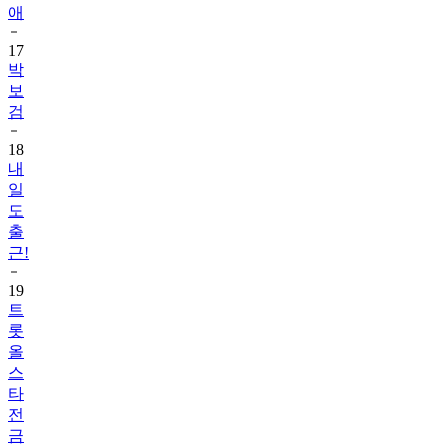
애
17
박
보
검
18
내
일
도
출
근!
19
트
롯
올
스
타
전
금