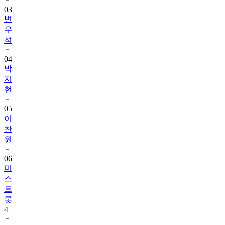
03
변
우
석
04
박
지
현
05
이
찬
원
06
미
스
트
롯
4