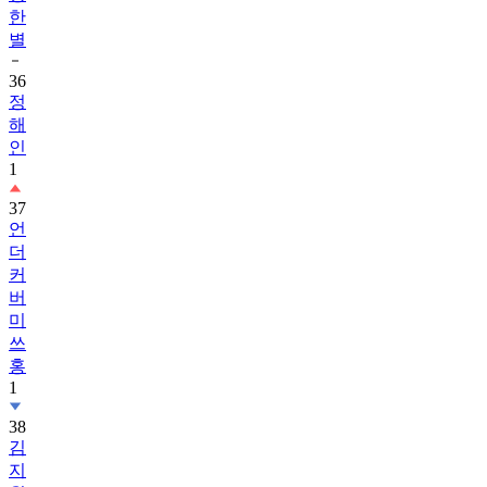
한
별
36
정
해
인
1
37
언
더
커
버
미
쓰
홍
1
38
김
지