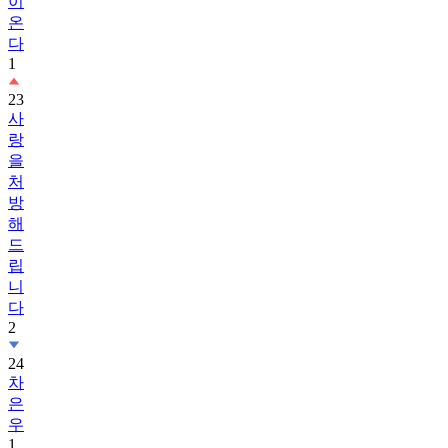
이
온
다
1
23
사
랑
을
처
방
해
드
립
니
다
2
24
차
은
우
1