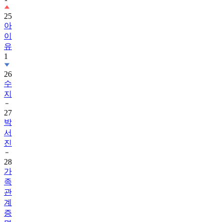
25
아
이
유
1
26
수
지
27
박
서
진
28
가
족
관
계
증