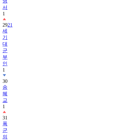
명
서
1
29
21
세
기
대
군
부
인
1
30
송
혜
교
1
31
폭
군
의