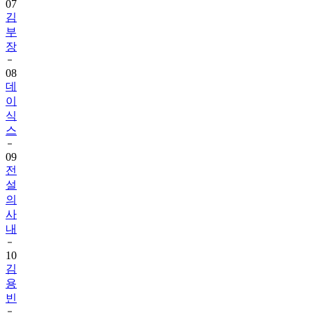
07
김
부
장
08
데
이
식
스
09
전
설
의
사
내
10
김
용
빈