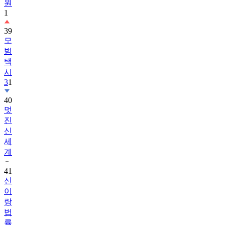
원
1
39
모
범
택
시
3
1
40
멋
진
신
세
계
41
신
이
랑
법
률