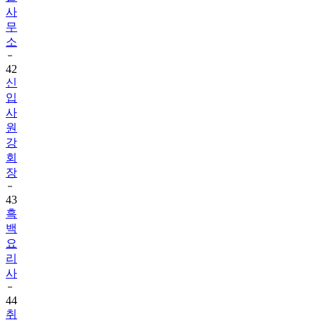
사
무
소
42
신
입
사
원
강
회
장
43
흑
백
요
리
사
44
취