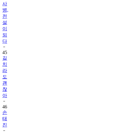
사
병,
전
설
이
되
다
45
길
치
라
도
괜
찮
아
46
손
태
진