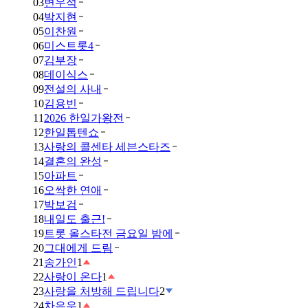
03
변우석
04
박지현
05
이찬원
06
미스트롯4
07
김부장
08
데이식스
09
전설의 사내
10
김용빈
11
2026 한일가왕전
12
한일톱텐쇼
13
사랑의 콜센타 세븐스타즈
14
결혼의 완성
15
아파트
16
오싹한 연애
17
박보검
18
내일도 출근!
19
트롯 올스타전 금요일 밤에
20
그대에게 드림
21
송가인
1
22
사랑이 온다
1
23
사랑을 처방해 드립니다
2
24
차은우
1