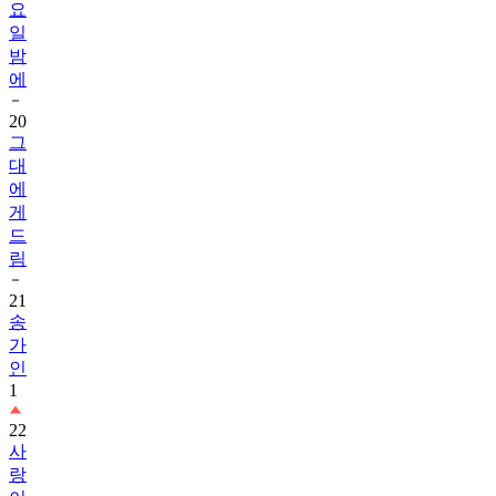
요
일
밤
에
20
그
대
에
게
드
림
21
송
가
인
1
22
사
랑