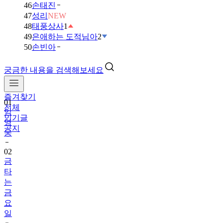
46
손태진
47
성리
NEW
48
태풍상사
1
49
은애하는 도적님아
2
50
손빈아
궁금한 내용을 검색해보세요
즐겨찾기
01
전체
임
인기글
영
공지
웅
02
금
타
는
금
요
일