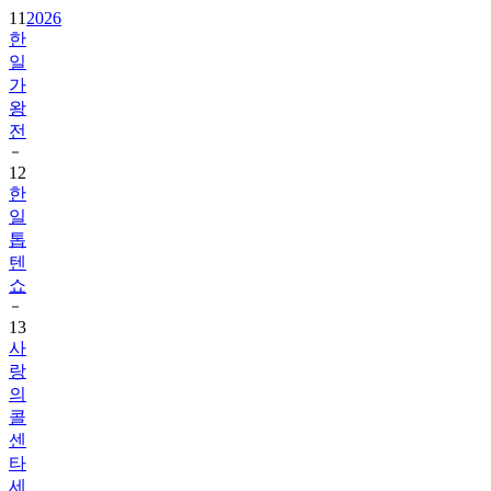
11
2026
한
일
가
왕
전
12
한
일
톱
텐
쇼
13
사
랑
의
콜
센
타
세