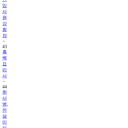
입
사
원
강
회
장
43
흑
백
요
리
사
44
취
사
병,
전
설
이