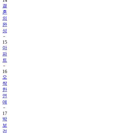
14
결
혼
의
완
성
15
아
파
트
16
오
싹
한
연
애
17
박
보
검