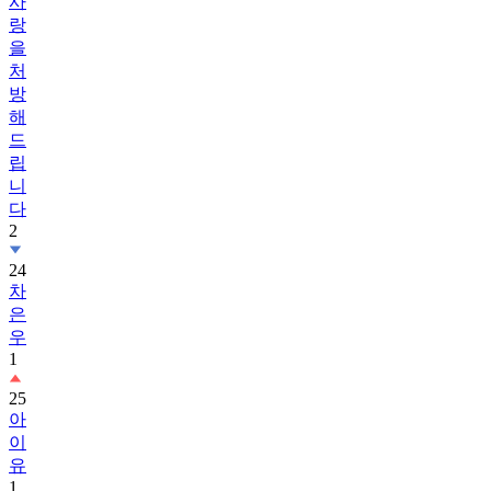
사
랑
을
처
방
해
드
립
니
다
2
24
차
은
우
1
25
아
이
유
1