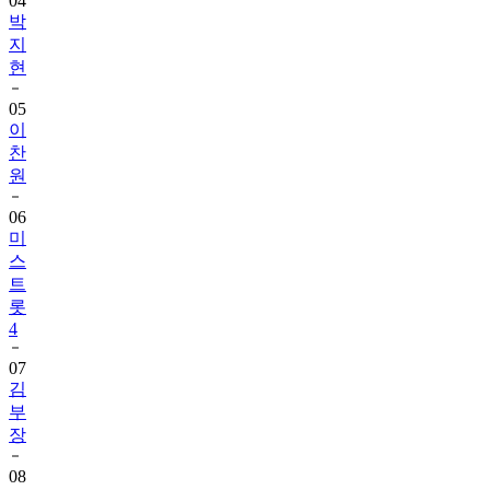
04
박
지
현
05
이
찬
원
06
미
스
트
롯
4
07
김
부
장
08