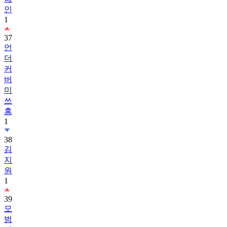
인
1
37
언
더
커
버
미
쓰
홍
1
38
김
지
원
1
39
모
범