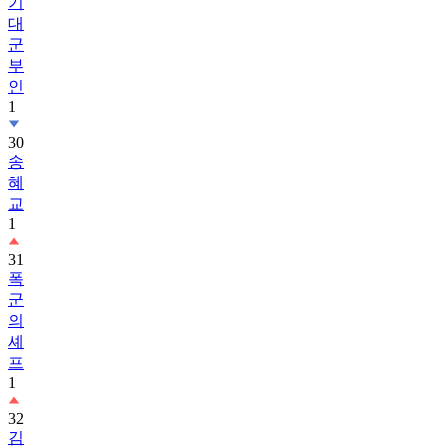
기
대
군
부
인
1
30
송
혜
교
1
31
폭
군
의
셰
프
1
32
김