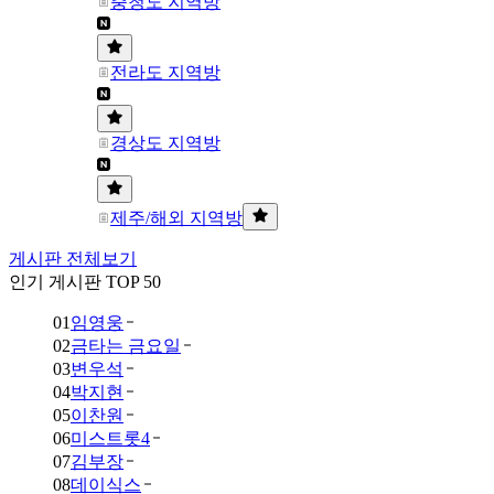
충청도 지역방
전라도 지역방
경상도 지역방
제주/해외 지역방
게시판 전체보기
인기 게시판 TOP 50
01
임영웅
02
금타는 금요일
03
변우석
04
박지현
05
이찬원
06
미스트롯4
07
김부장
08
데이식스