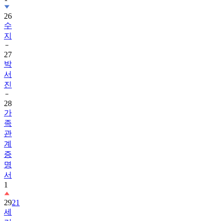
26
수
지
27
박
서
진
28
가
족
관
계
증
명
서
1
29
21
세