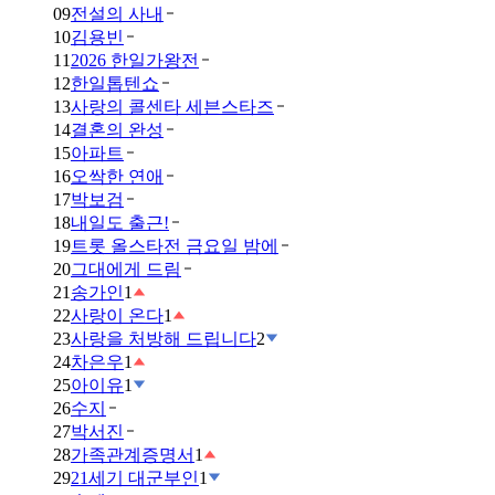
09
전설의 사내
10
김용빈
11
2026 한일가왕전
12
한일톱텐쇼
13
사랑의 콜센타 세븐스타즈
14
결혼의 완성
15
아파트
16
오싹한 연애
17
박보검
18
내일도 출근!
19
트롯 올스타전 금요일 밤에
20
그대에게 드림
21
송가인
1
22
사랑이 온다
1
23
사랑을 처방해 드립니다
2
24
차은우
1
25
아이유
1
26
수지
27
박서진
28
가족관계증명서
1
29
21세기 대군부인
1