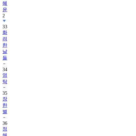
혜
윤
2
33
화
려
한
날
들
34
영
탁
35
장
한
별
36
정
해