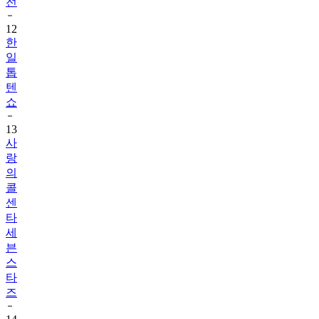
전
12
한
일
톱
텐
쇼
13
사
랑
의
콜
센
타
세
븐
스
타
즈