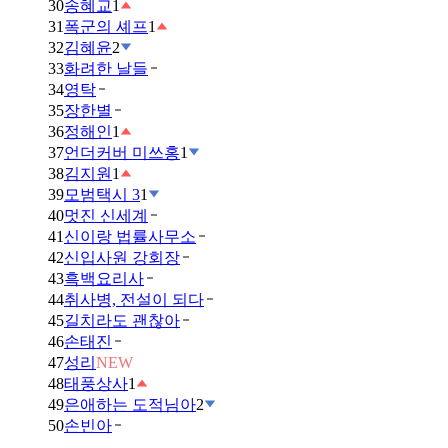
30
송혜교
1
31
폭군의 셰프
1
32
김혜윤
2
33
화려한 날들
34
영탁
35
장한별
36
정해인
1
37
언더커버 미쓰홍
1
38
김지원
1
39
모범택시 3
1
40
멋진 신세계
41
신이랑 법률사무소
42
신입사원 강회장
43
흑백요리사
44
취사병, 전설이 되다
45
길치라도 괜찮아
46
손태진
47
성리
NEW
48
태풍상사
1
49
은애하는 도적님아
2
50
손빈아