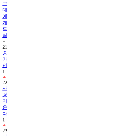
그
대
에
게
드
림
21
송
가
인
1
22
사
랑
이
온
다
1
23