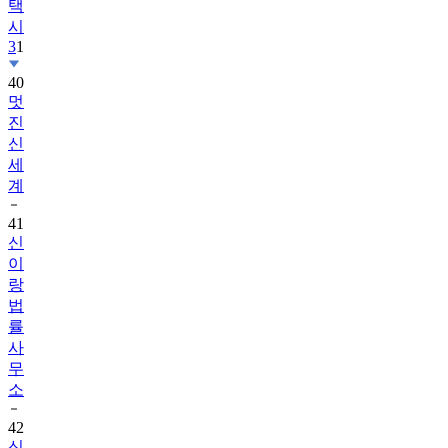
택
시
3
1
40
멋
진
신
세
계
41
신
이
랑
법
률
사
무
소
42
신