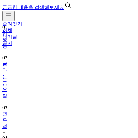
궁금한 내용을 검색해보세요
즐겨찾기
01
전체
임
인기글
영
공지
웅
02
금
타
는
금
요
일
03
변
우
석