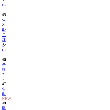
되
다
45
길
치
라
도
괜
찮
아
46
손
태
진
47
성
리
NEW
48
태