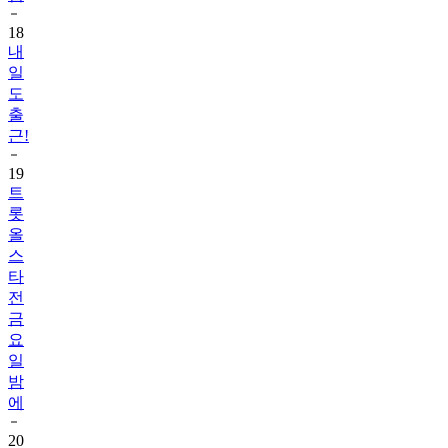
18
내
일
도
출
근!
19
트
롯
올
스
타
전
금
요
일
밤
에
20