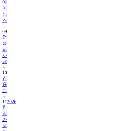
데
이
식
스
09
전
설
의
사
내
10
김
용
빈
11
2026
한
일
가
왕