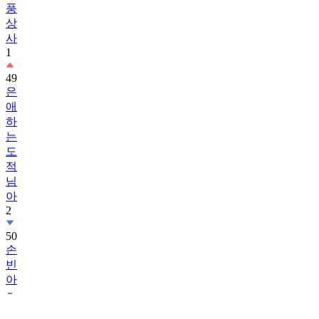
풍
상
사
1
49
은
애
하
는
도
적
님
아
2
50
손
빈
아