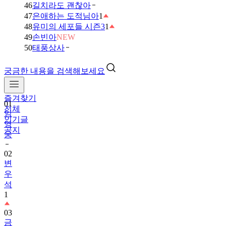
46
길치라도 괜찮아
47
은애하는 도적님아
1
48
유미의 세포들 시즌3
1
49
손빈아
NEW
50
태풍상사
궁금한 내용을 검색해보세요
즐겨찾기
01
전체
임
인기글
영
공지
웅
02
변
우
석
1
03
금