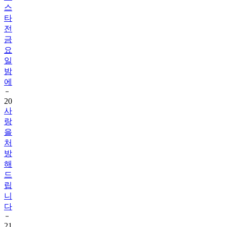
스
타
전
금
요
일
밤
에
20
사
랑
을
처
방
해
드
립
니
다
21