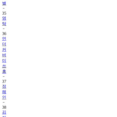
별
35
영
탁
36
언
더
커
버
미
쓰
홍
37
정
해
인
38
김