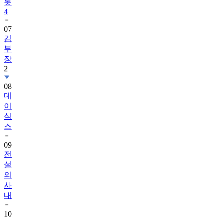
롯
4
07
김
부
장
2
08
데
이
식
스
09
전
설
의
사
내
10