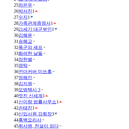
25
차은우
26
박서진
1
27
수지
1
28
가족관계증명서
1
29
21세기 대군부인
1
30
김혜윤
31
송혜교
32
폭군의 셰프
33
화려한 날들
34
장한별
35
영탁
36
언더커버 미쓰홍
37
정해인
38
김지원
39
모범택시 3
40
멋진 신세계
1
41
신이랑 법률사무소
1
42
손태진
1
43
신입사원 강회장
3
44
흑백요리사
45
취사병, 전설이 되다