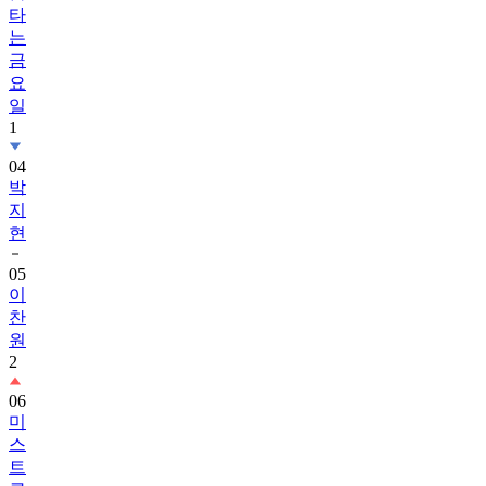
타
는
금
요
일
1
04
박
지
현
05
이
찬
원
2
06
미
스
트