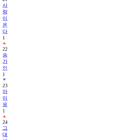
사
랑
이
온
다
1
22
송
가
인
1
23
아
이
유
1
24
그
대