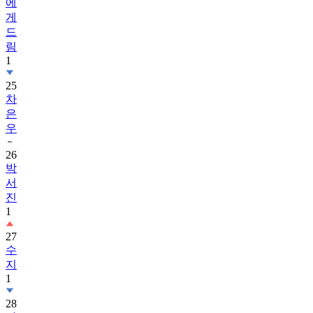
에
게
드
림
1
25
차
은
우
26
박
서
진
1
27
수
지
1
28