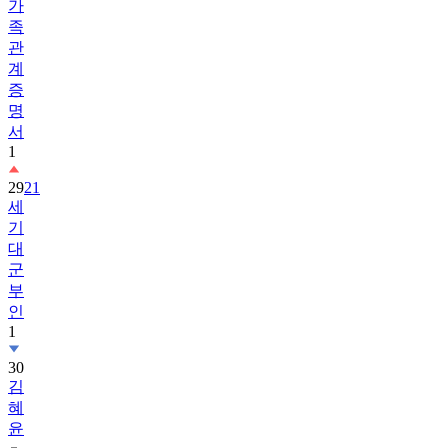
가
족
관
계
증
명
서
1
29
21
세
기
대
군
부
인
1
30
김
혜
윤