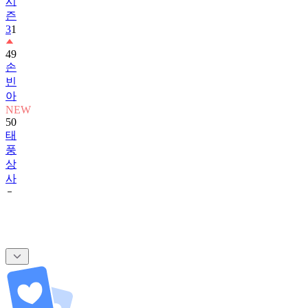
시
즌
3
1
49
손
빈
아
NEW
50
태
풍
상
사