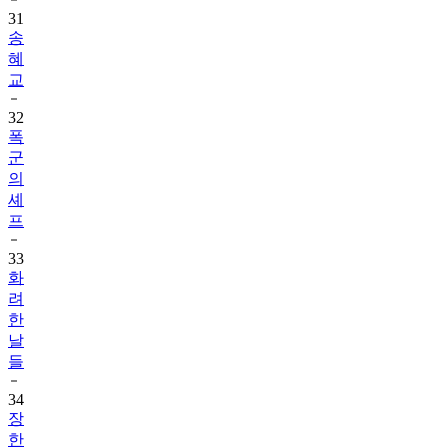
31
송
혜
교
32
폭
군
의
셰
프
33
화
려
한
날
들
34
장
한