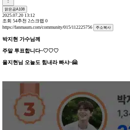
맑은곰A108
2025.07.20 13:12
조회
54
추천
2
스크랩
0
https://fanmaum.com/community/015/112225756
주소복사
박지현 가수님께
주말 투표합니다~♡♡♡
울지현님 오늘도 힘내라 빠샤~🤗