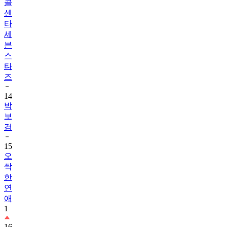
콜
센
타
세
븐
스
타
즈
14
박
보
검
15
오
싹
한
연
애
1
16