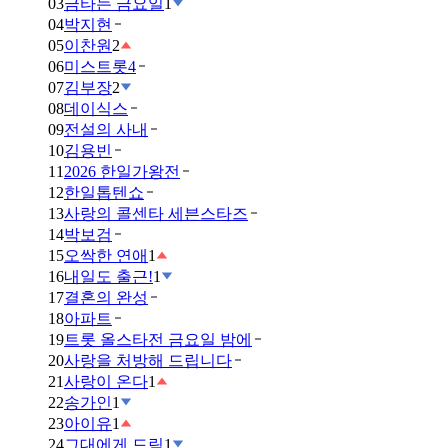
03
금타는 금요일
1
04
박지현
05
이찬원
2
06
미스트롯4
07
김부장
2
08
데이식스
09
전설의 사내
10
김용빈
11
2026 한일가왕전
12
한일톱텐쇼
13
사랑의 콜센타 세븐스타즈
14
박보검
15
오싹한 연애
1
16
내일도 출근!
1
17
결혼의 완성
18
아파트
19
트롯 올스타전 금요일 밤에
20
사랑을 처방해 드립니다
21
사랑이 온다
1
22
송가인
1
23
아이유
1
24
그대에게 드림
1