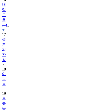
내
일
도
출
근!
1
17
결
혼
의
완
성
18
아
파
트
19
트
롯
올