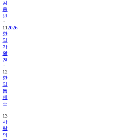
김
용
빈
11
2026
한
일
가
왕
전
12
한
일
톱
텐
쇼
13
사
랑
의