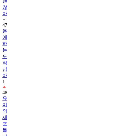
괜
찮
아
47
은
애
하
는
도
적
님
아
1
48
유
미
의
세
포
들