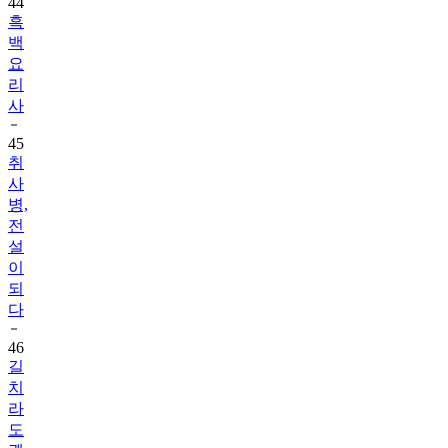
44
흑
백
요
리
사
45
취
사
병,
전
설
이
되
다
46
길
치
라
도