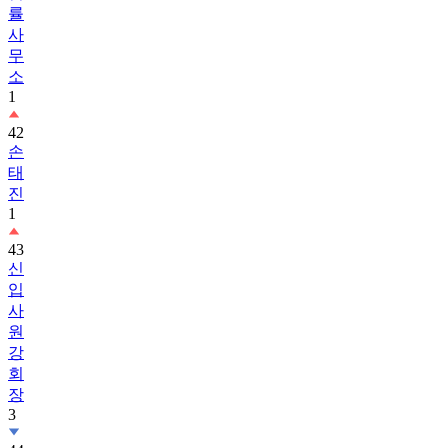
률
사
무
소
1
42
손
태
진
1
43
신
입
사
원
강
회
장
3