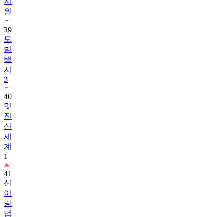
지
원
39
모
범
택
시
3
40
멋
진
신
세
계
1
41
신
이
랑
법