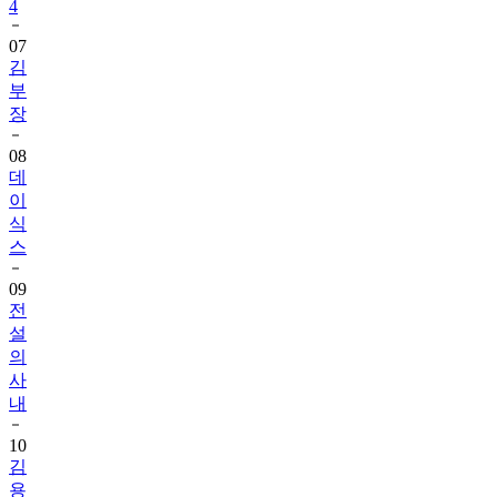
4
07
김
부
장
08
데
이
식
스
09
전
설
의
사
내
10
김
용