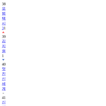
38
모
범
택
시
3
1
39
김
지
원
1
40
멋
진
신
세
계
41
신