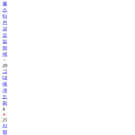
올
스
타
전
금
요
일
밤
에
20
그
대
에
게
드
림
4
21
사
랑