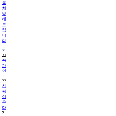
을
처
방
해
드
립
니
다
1
22
송
가
인
23
사
랑
이
온
다
2