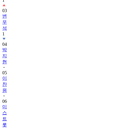
1
03
변
우
석
1
04
박
지
현
05
이
찬
원
06
미
스
트
롯