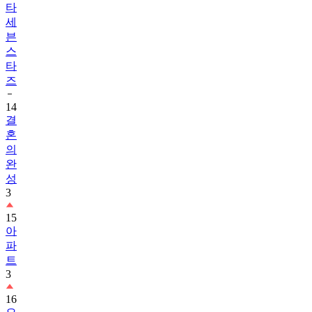
타
세
븐
스
타
즈
14
결
혼
의
완
성
3
15
아
파
트
3
16