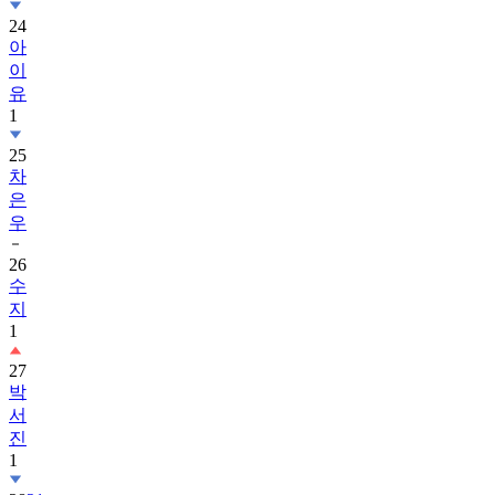
24
아
이
유
1
25
차
은
우
26
수
지
1
27
박
서
진
1