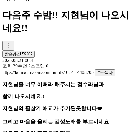
다음주 수밤!! 지현님이 나오시
네요!!
밝은펭귄L59202
2025.08.21 00:41
조회
29
추천
2
스크랩
0
https://fanmaum.com/community/015/114408705
주소복사
지현님을 너무 이뻐라 해주시는 정수라님과
함께 나오시네요!!
지현님의 필살기 애교가 추가된듯합니다❤️
그리고 마음을 울리는 감성노래를 부르시네요