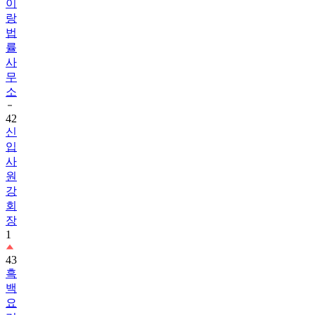
이
랑
법
률
사
무
소
42
신
입
사
원
강
회
장
1
43
흑
백
요