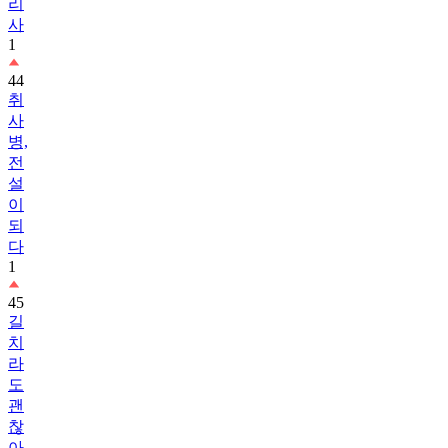
리
사
1
44
취
사
병,
전
설
이
되
다
1
45
길
치
라
도
괜
찮
아