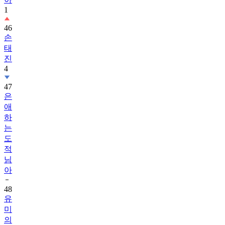
1
46
손
태
진
4
47
은
애
하
는
도
적
님
아
48
유
미
의