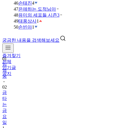
46
손태진
4
47
은애하는 도적님아
48
유미의 세포들 시즌3
49
태풍상사
1
50
손빈아
1
궁금한 내용을 검색해보세요
즐겨찾기
01
전체
임
인기글
영
공지
웅
02
금
타
는
금
요
일