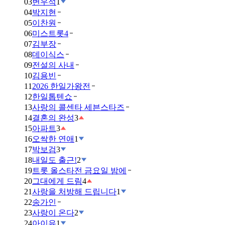
03
변우석
1
04
박지현
05
이찬원
06
미스트롯4
07
김부장
08
데이식스
09
전설의 사내
10
김용빈
11
2026 한일가왕전
12
한일톱텐쇼
13
사랑의 콜센타 세븐스타즈
14
결혼의 완성
3
15
아파트
3
16
오싹한 연애
1
17
박보검
3
18
내일도 출근!
2
19
트롯 올스타전 금요일 밤에
20
그대에게 드림
4
21
사랑을 처방해 드립니다
1
22
송가인
23
사랑이 온다
2
24
아이유
1