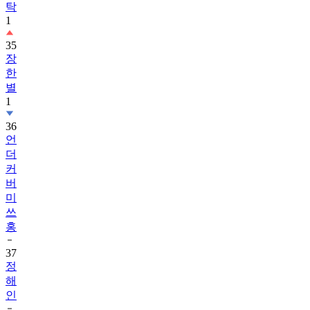
탁
1
35
장
한
별
1
36
언
더
커
버
미
쓰
홍
37
정
해
인