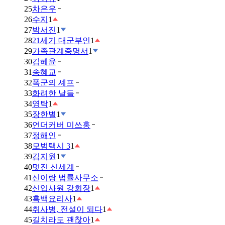
25
차은우
26
수지
1
27
박서진
1
28
21세기 대군부인
1
29
가족관계증명서
1
30
김혜윤
31
송혜교
32
폭군의 셰프
33
화려한 날들
34
영탁
1
35
장한별
1
36
언더커버 미쓰홍
37
정해인
38
모범택시 3
1
39
김지원
1
40
멋진 신세계
41
신이랑 법률사무소
42
신입사원 강회장
1
43
흑백요리사
1
44
취사병, 전설이 되다
1
45
길치라도 괜찮아
1