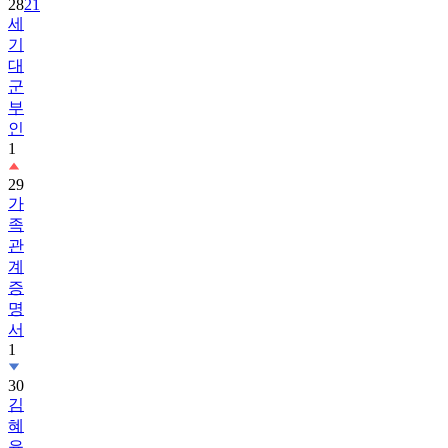
28
21
세
기
대
군
부
인
1
29
가
족
관
계
증
명
서
1
30
김
혜
윤