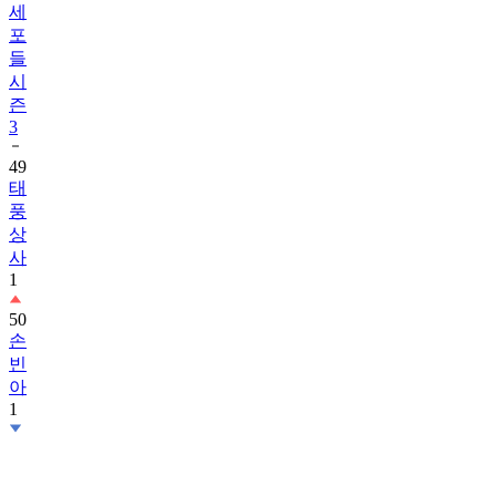
세
포
들
시
즌
3
49
태
풍
상
사
1
50
손
빈
아
1