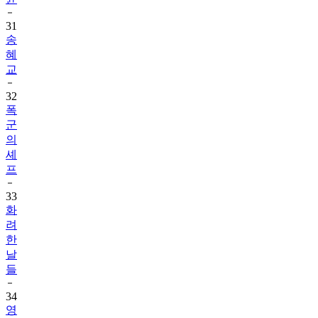
31
송
혜
교
32
폭
군
의
셰
프
33
화
려
한
날
들
34
영