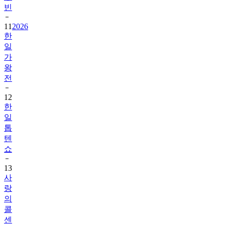
빈
11
2026
한
일
가
왕
전
12
한
일
톱
텐
쇼
13
사
랑
의
콜
센