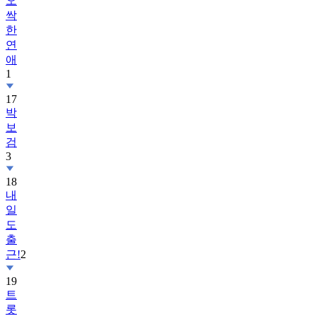
오
싹
한
연
애
1
17
박
보
검
3
18
내
일
도
출
근!
2
19
트
롯