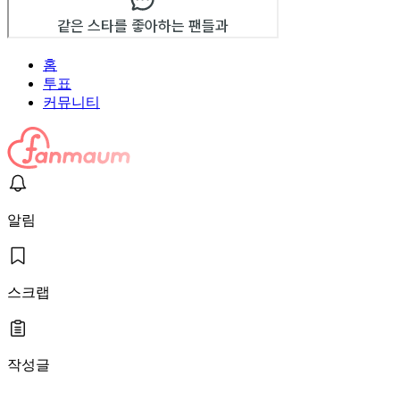
홈
투표
커뮤니티
알림
스크랩
작성글