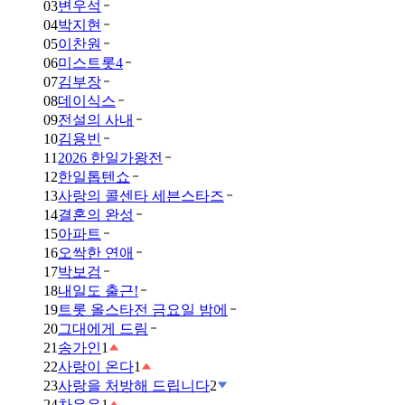
03
변우석
04
박지현
05
이찬원
06
미스트롯4
07
김부장
08
데이식스
09
전설의 사내
10
김용빈
11
2026 한일가왕전
12
한일톱텐쇼
13
사랑의 콜센타 세븐스타즈
14
결혼의 완성
15
아파트
16
오싹한 연애
17
박보검
18
내일도 출근!
19
트롯 올스타전 금요일 밤에
20
그대에게 드림
21
송가인
1
22
사랑이 온다
1
23
사랑을 처방해 드립니다
2
24
차은우
1