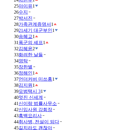
25
아이유
1
26
수지
27
박서진
28
가족관계증명서
1
29
21세기 대군부인
1
30
송혜교
1
31
폭군의 셰프
1
32
김혜윤
2
33
화려한 날들
34
영탁
35
장한별
36
정해인
1
37
언더커버 미쓰홍
1
38
김지원
1
39
모범택시 3
1
40
멋진 신세계
41
신이랑 법률사무소
42
신입사원 강회장
43
흑백요리사
44
취사병, 전설이 되다
45
길치라도 괜찮아