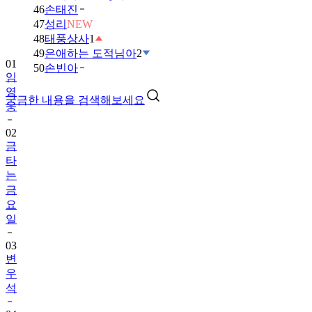
46
손태진
47
성리
NEW
48
태풍상사
1
49
은애하는 도적님아
2
01
50
손빈아
임
영
궁금한 내용을 검색해보세요
웅
02
금
타
는
금
요
일
03
변
우
석