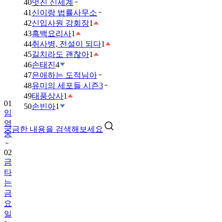
40
멋진 신세계
41
신이랑 법률사무소
42
신입사원 강회장
1
43
흑백요리사
1
44
취사병, 전설이 되다
1
45
길치라도 괜찮아
1
46
손태진
4
47
은애하는 도적님아
48
유미의 세포들 시즌3
49
태풍상사
1
01
50
손빈아
1
임
영
궁금한 내용을 검색해보세요
웅
02
금
타
는
금
요
일