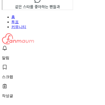
홈
투표
커뮤니티
알림
스크랩
작성글