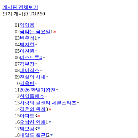
게시판 전체보기
인기 게시판 TOP 50
01
임영웅
02
금타는 금요일
1
03
변우석
1
04
박지현
05
이찬원
06
미스트롯4
07
김부장
08
데이식스
09
전설의 사내
10
김용빈
11
2026 한일가왕전
12
한일톱텐쇼
13
사랑의 콜센타 세븐스타즈
14
결혼의 완성
3
15
아파트
3
16
오싹한 연애
1
17
박보검
3
18
내일도 출근!
2