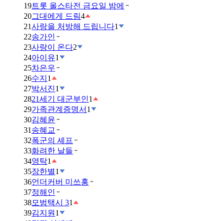
19
트롯 올스타전 금요일 밤에
20
그대에게 드림
4
21
사랑을 처방해 드립니다
1
22
송가인
23
사랑이 온다
2
24
아이유
1
25
차은우
26
수지
1
27
박서진
1
28
21세기 대군부인
1
29
가족관계증명서
1
30
김혜윤
31
송혜교
32
폭군의 셰프
33
화려한 날들
34
영탁
1
35
장한별
1
36
언더커버 미쓰홍
37
정해인
38
모범택시 3
1
39
김지원
1