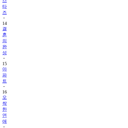
스
타
즈
14
결
혼
의
완
성
15
아
파
트
16
오
싹
한
연
애