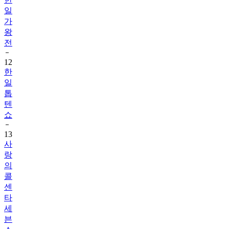
일
가
왕
전
12
한
일
톱
텐
쇼
13
사
랑
의
콜
센
타
세
븐