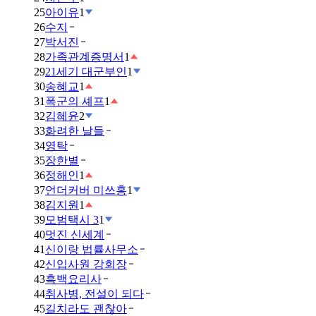
25
아이유
1
26
수지
27
박서진
28
가족관계증명서
1
29
21세기 대군부인
1
30
송혜교
1
31
폭군의 셰프
1
32
김혜윤
2
33
화려한 날들
34
영탁
35
장한별
36
정해인
1
37
언더커버 미쓰홍
1
38
김지원
1
39
모범택시 3
1
40
멋진 신세계
41
신이랑 법률사무소
42
신입사원 강회장
43
흑백요리사
44
취사병, 전설이 되다
45
길치라도 괜찮아