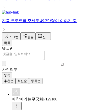
지금
트로트
를 주제로
49.2만명
이 이야기 중
스크랩
공유
신고
목록
댓글
9
사진첨부
등록
추천순
최신순
등록순
애착이가는무궁화P129186