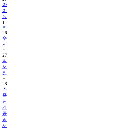
아
이
유
1
26
수
지
27
박
서
진
28
가
족
관
계
증
명
서