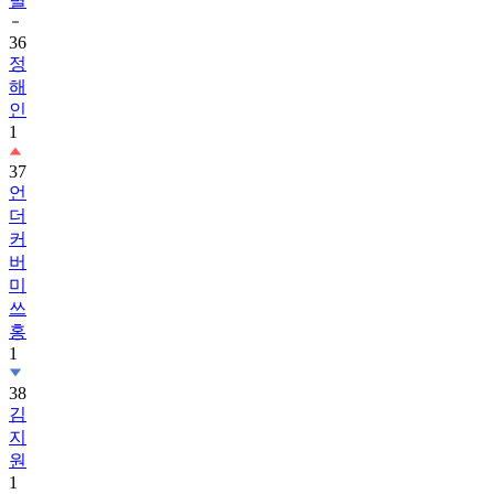
별
36
정
해
인
1
37
언
더
커
버
미
쓰
홍
1
38
김
지
원
1