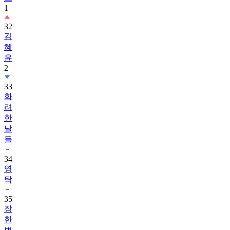
1
32
김
혜
윤
2
33
화
려
한
날
들
34
영
탁
35
장
한