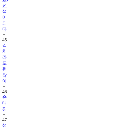
전
설
이
되
다
45
길
치
라
도
괜
찮
아
46
손
태
진
47
성