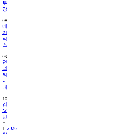
부
장
08
데
이
식
스
09
전
설
의
사
내
10
김
용
빈
11
2026
한