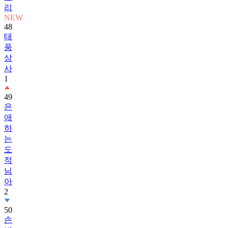
리
NEW
48
태
풍
상
사
1
49
은
애
하
는
도
적
님
아
2
50
손