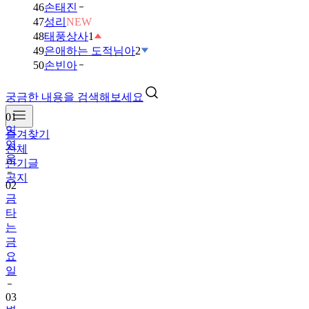
46
손태진
47
성리
NEW
48
태풍상사
1
49
은애하는 도적님아
2
50
손빈아
궁금한 내용을 검색해보세요
01
임
즐겨찾기
영
전체
웅
인기글
공지
02
금
타
는
금
요
일
03