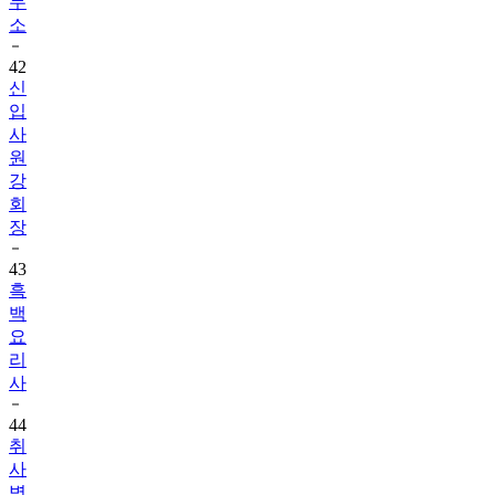
무
소
42
신
입
사
원
강
회
장
43
흑
백
요
리
사
44
취
사
병,