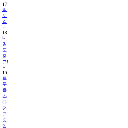
17
박
보
검
18
내
일
도
출
근!
19
트
롯
올
스
타
전
금
요
일