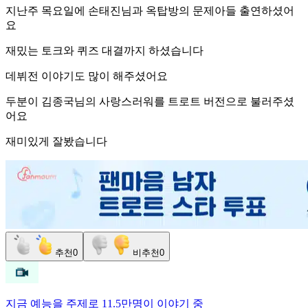
지난주 목요일에 손태진님과 옥탑방의 문제아들 출연하셨어
요
재밌는 토크와 퀴즈 대결까지 하셨습니다
데뷔전 이야기도 많이 해주셨어요
두분이 김종국님의 사랑스러워를 트로트 버전으로 불러주셨
어요
재미있게 잘봤습니다
추천
0
비추천
0
지금
예능
을 주제로
11.5만명
이 이야기 중