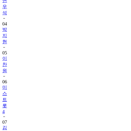
변
우
석
04
박
지
현
05
이
찬
원
06
미
스
트
롯
4
07
김