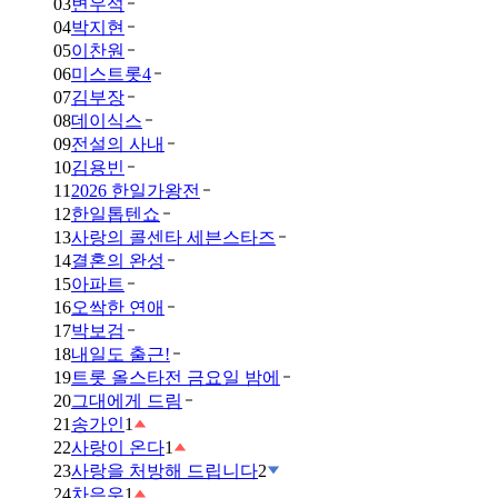
03
변우석
04
박지현
05
이찬원
06
미스트롯4
07
김부장
08
데이식스
09
전설의 사내
10
김용빈
11
2026 한일가왕전
12
한일톱텐쇼
13
사랑의 콜센타 세븐스타즈
14
결혼의 완성
15
아파트
16
오싹한 연애
17
박보검
18
내일도 출근!
19
트롯 올스타전 금요일 밤에
20
그대에게 드림
21
송가인
1
22
사랑이 온다
1
23
사랑을 처방해 드립니다
2
24
차은우
1