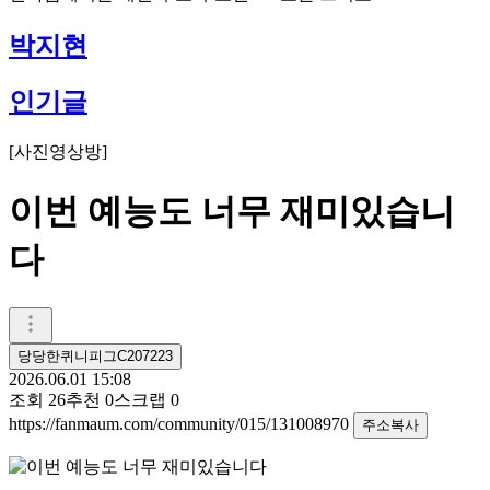
박지현
인기글
[
사진영상방
]
이번 예능도 너무 재미있습니
다
당당한퀴니피그C207223
2026.06.01 15:08
조회
26
추천
0
스크랩
0
https://fanmaum.com/community/015/131008970
주소복사