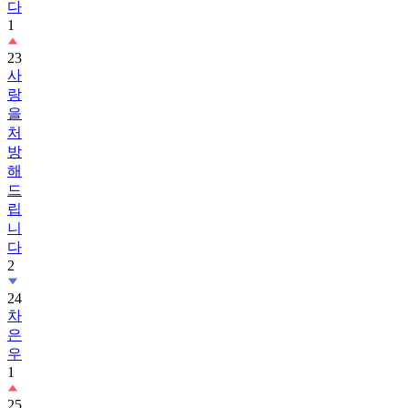
다
1
23
사
랑
을
처
방
해
드
립
니
다
2
24
차
은
우
1
25