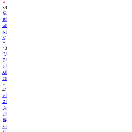
39
모
범
택
시
3
1
40
멋
진
신
세
계
41
신
이
랑
법
률
사