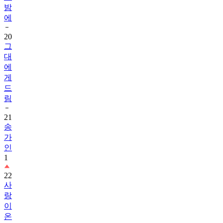
밤
에
20
그
대
에
게
드
림
21
송
가
인
1
22
사
랑
이
온