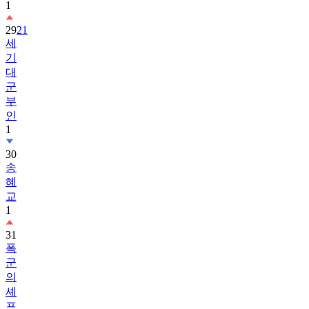
1
29
21
세
기
대
군
부
인
1
30
송
혜
교
1
31
폭
군
의
셰
프