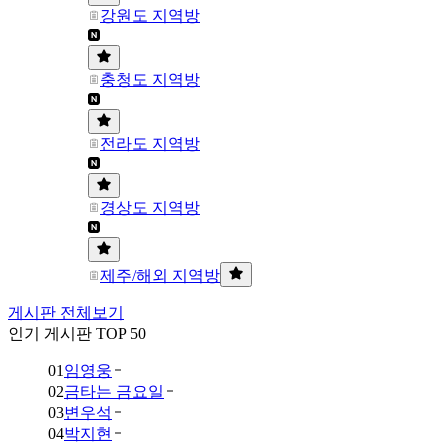
강원도 지역방
충청도 지역방
전라도 지역방
경상도 지역방
제주/해외 지역방
게시판 전체보기
인기 게시판 TOP 50
01
임영웅
02
금타는 금요일
03
변우석
04
박지현