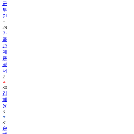
군
부
인
29
가
족
관
계
증
명
서
2
30
김
혜
윤
3
31
송