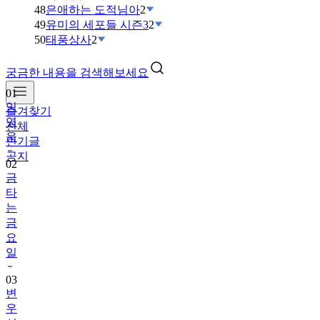
48
은애하는 도적님아
2
49
유미의 세포들 시즌3
2
50
태풍상사
2
궁금한 내용을 검색해보세요
01
임
즐겨찾기
영
전체
웅
인기글
공지
02
금
타
는
금
요
일
03
변
우