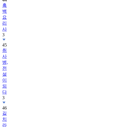
흑
백
요
리
사
3
45
취
사
병,
전
설
이
되
다
3
46
길
치
라