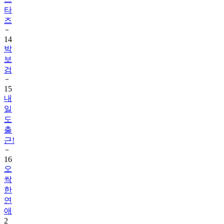
타
즈
14
박
보
검
15
내
일
도
출
근!
16
오
싹
한
연
애
2