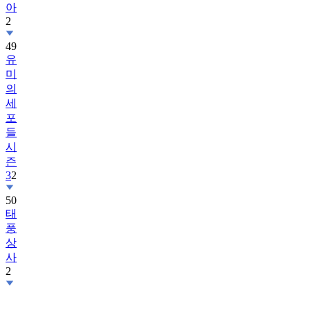
아
2
49
유
미
의
세
포
들
시
즌
3
2
50
태
풍
상
사
2