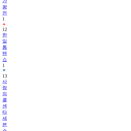
가
왕
전
1
12
한
일
톱
텐
쇼
1
13
사
랑
의
콜
센
타
세
븐
스