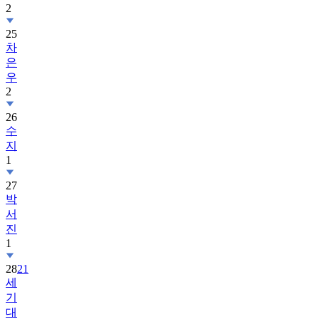
2
25
차
은
우
2
26
수
지
1
27
박
서
진
1
28
21
세
기
대