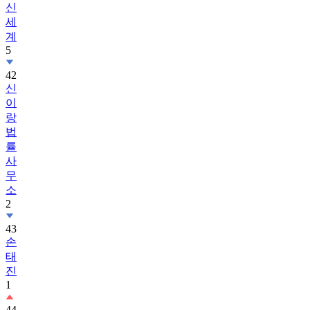
신
세
계
5
42
신
이
랑
법
률
사
무
소
2
43
손
태
진
1
44