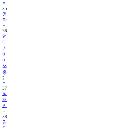
35
영
탁
36
언
더
커
버
미
쓰
홍
2
37
정
해
인
38
김
지