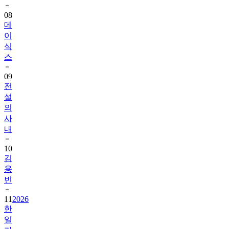
08
데
이
식
스
09
전
설
의
사
내
10
김
용
빈
11
2026
한
일