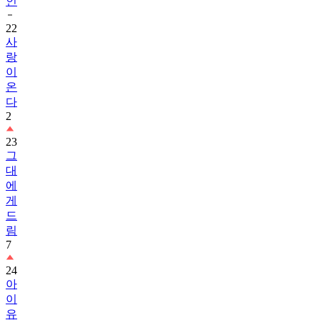
인
22
사
랑
이
온
다
2
23
그
대
에
게
드
림
7
24
아
이
유