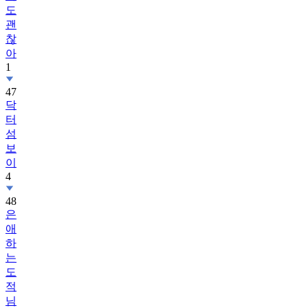
도
괜
찮
아
1
47
닥
터
섬
보
이
4
48
은
애
하
는
도
적
님