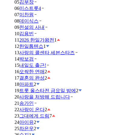
05
김부장
06
미스트롯4
07
이찬원
08
데이식스
09
전설의 사내
10
김용빈
11
2026 한일가왕전
1
12
한일톱텐쇼
1
13
사랑의 콜센타 세븐스타즈
14
박보검
15
내일도 출근!
16
오싹한 연애
2
17
결혼의 완성
2
18
아파트
2
19
트롯 올스타전 금요일 밤에
2
20
사랑을 처방해 드립니다
21
송가인
22
사랑이 온다
2
23
그대에게 드림
7
24
아이유
2
25
차은우
2
26
수지
1