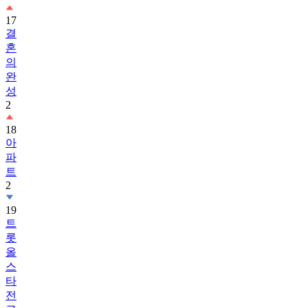
17
결
혼
의
완
성
2
18
아
파
트
2
19
트
롯
올
스
타
전