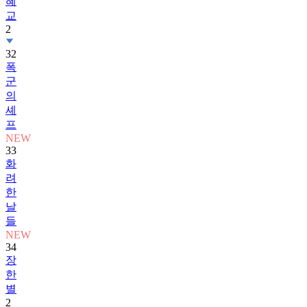
혜
교
2
32
폭
군
의
셰
프
NEW
33
화
려
한
날
들
NEW
34
장
한
별
2