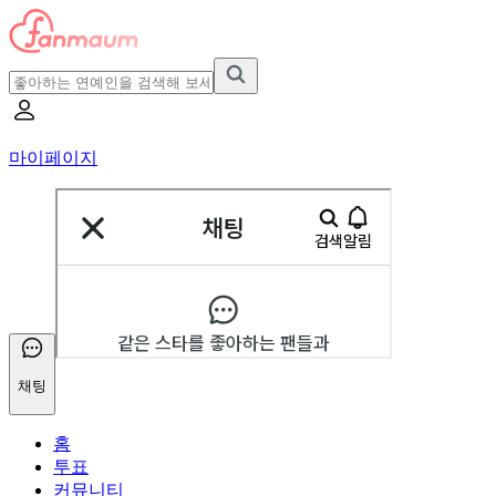
마이페이지
채팅
홈
투표
커뮤니티