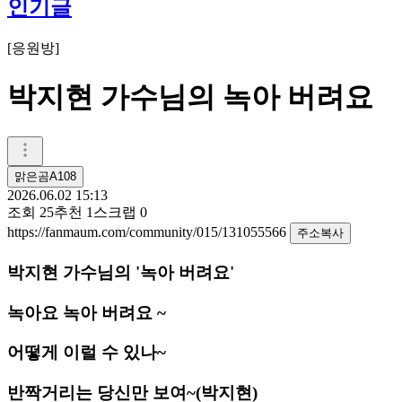
인기글
[
응원방
]
박지현 가수님의 녹아 버려요
맑은곰A108
2026.06.02 15:13
조회
25
추천
1
스크랩
0
https://fanmaum.com/community/015/131055566
주소복사
박지현 가수님의 '녹아 버려요'
녹아요 녹아 버려요 ~
어떻게 이럴 수 있나~
반짝거리는 당신만 보여~(박지현)