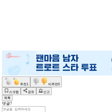
추천
1
비추천
0
스크랩
공유
신고
목록
댓글
7