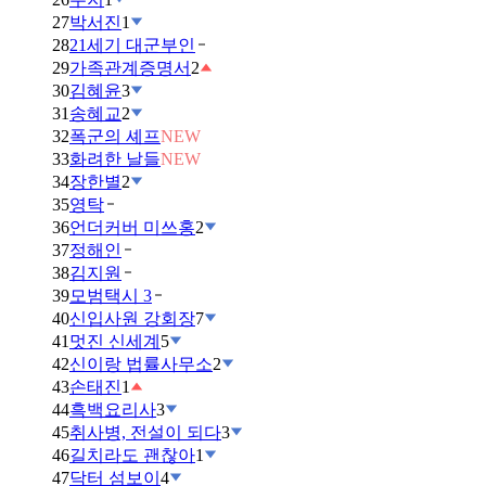
27
박서진
1
28
21세기 대군부인
29
가족관계증명서
2
30
김혜윤
3
31
송혜교
2
32
폭군의 셰프
NEW
33
화려한 날들
NEW
34
장한별
2
35
영탁
36
언더커버 미쓰홍
2
37
정해인
38
김지원
39
모범택시 3
40
신입사원 강회장
7
41
멋진 신세계
5
42
신이랑 법률사무소
2
43
손태진
1
44
흑백요리사
3
45
취사병, 전설이 되다
3
46
길치라도 괜찮아
1
47
닥터 섬보이
4