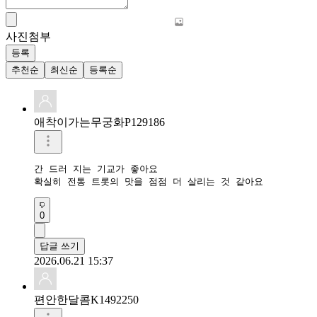
사진첨부
등록
추천순
최신순
등록순
애착이가는무궁화P129186
간 드러 지는 기교가 좋아요

확실히 전통 트롯의 맛을 점점 더 살리는 것 같아요 
0
답글 쓰기
2026.06.21 15:37
편안한달콤K1492250