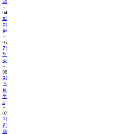
석
04
박
지
현
05
김
부
장
06
미
스
트
롯
4
07
이
찬
원