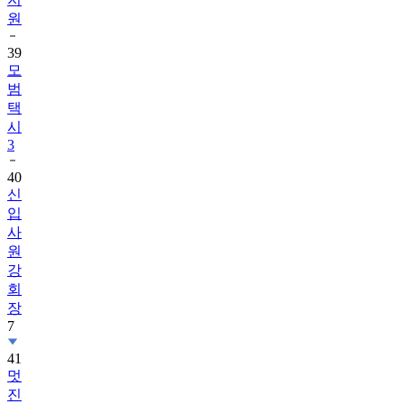
원
39
모
범
택
시
3
40
신
입
사
원
강
회
장
7
41
멋
진