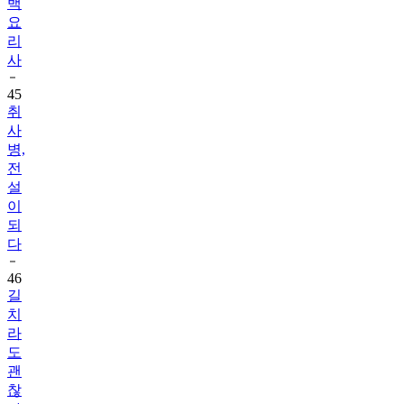
리
사
45
취
사
병,
전
설
이
되
다
46
길
치
라
도
괜
찮
아