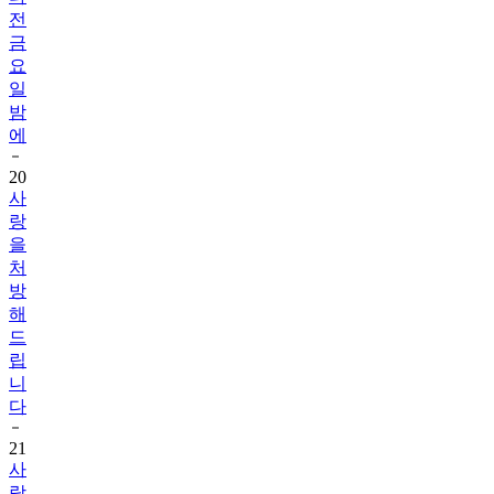
금
요
일
밤
에
20
사
랑
을
처
방
해
드
립
니
다
21
사
랑
이