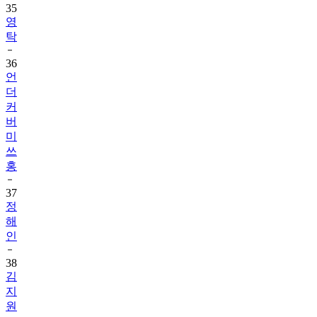
탁
36
언
더
커
버
미
쓰
홍
37
정
해
인
38
김
지
원
39