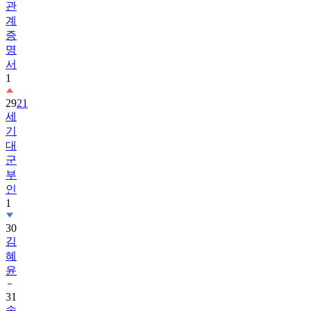
증
명
서
1
29
21
세
기
대
군
부
인
1
30
김
혜
윤
31
송
혜