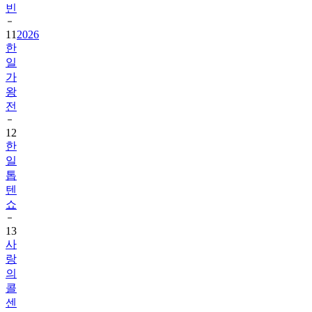
11
2026
한
일
가
왕
전
12
한
일
톱
텐
쇼
13
사
랑
의
콜
센
타
세