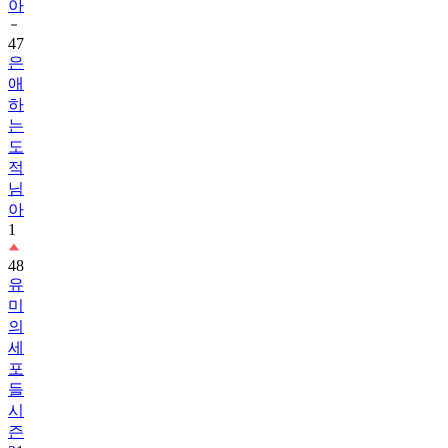
47
은
애
하
는
도
적
님
아
1
48
유
미
의
세
포
들
시
즌
3
1