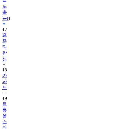
출
근!
1
17
결
혼
의
완
성
18
아
파
트
19
트
롯
올
스
타
전