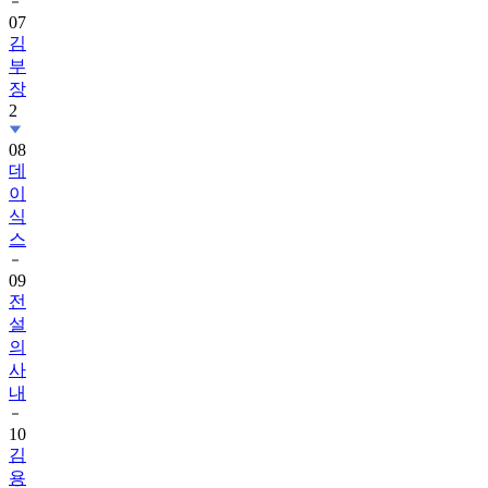
김
부
장
2
08
데
이
식
스
09
전
설
의
사
내
10
김
용
빈