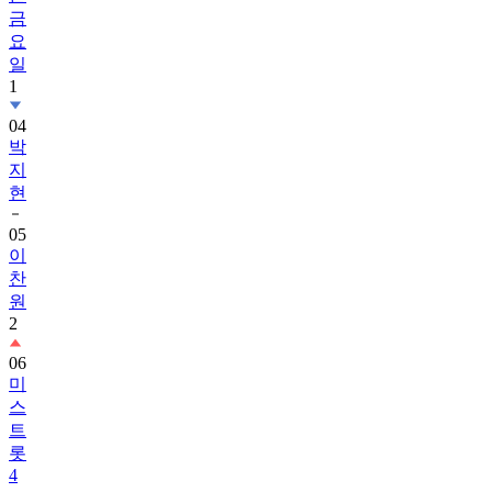
요
일
1
04
박
지
현
05
이
찬
원
2
06
미
스
트
롯
4
07