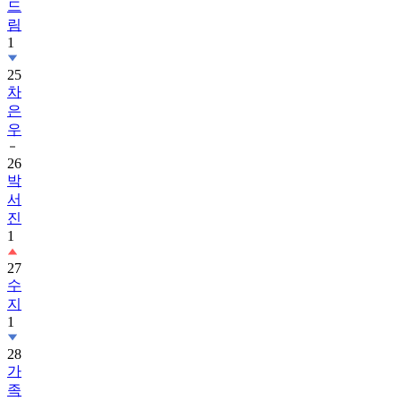
1
25
차
은
우
26
박
서
진
1
27
수
지
1
28
가
족
관
계