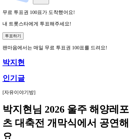
무료 투표권
100
표
가 도착했어요!
내 트롯스타에게 투표해주세요!
투표하기
팬마음에서는
매일
무료 투표권
100
표를 드려요!
박지현
인기글
[
자유이야기방
]
박지현님 2026 울주 해양레포
츠 대축전 개막식에서 공연해
요