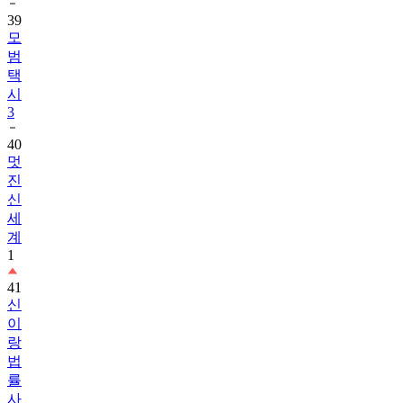
모
범
택
시
3
40
멋
진
신
세
계
1
41
신
이
랑
법
률
사
무