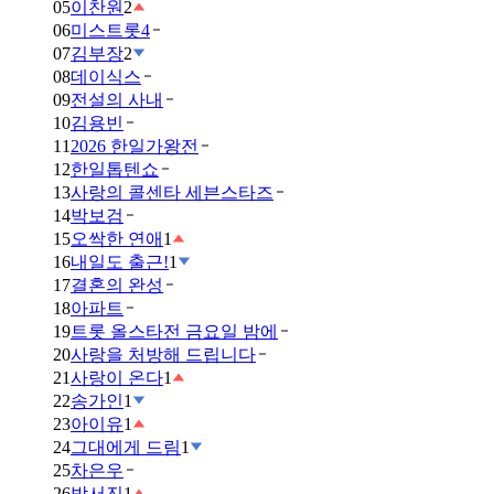
05
이찬원
2
06
미스트롯4
07
김부장
2
08
데이식스
09
전설의 사내
10
김용빈
11
2026 한일가왕전
12
한일톱텐쇼
13
사랑의 콜센타 세븐스타즈
14
박보검
15
오싹한 연애
1
16
내일도 출근!
1
17
결혼의 완성
18
아파트
19
트롯 올스타전 금요일 밤에
20
사랑을 처방해 드립니다
21
사랑이 온다
1
22
송가인
1
23
아이유
1
24
그대에게 드림
1
25
차은우
26
박서진
1