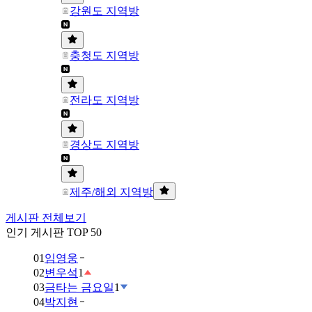
강원도 지역방
충청도 지역방
전라도 지역방
경상도 지역방
제주/해외 지역방
게시판 전체보기
인기 게시판 TOP 50
01
임영웅
02
변우석
1
03
금타는 금요일
1
04
박지현