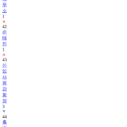
소
1
42
손
태
진
1
43
신
입
사
원
강
회
장
3
44
흑
백
요