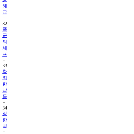
교
32
폭
군
의
셰
프
33
화
려
한
날
들
34
장
한
별
35
영