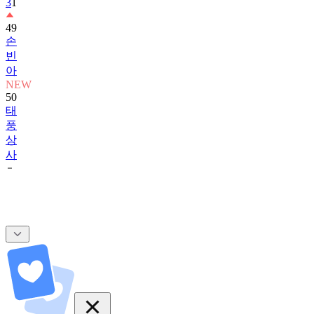
49
손
빈
아
NEW
50
태
풍
상
사