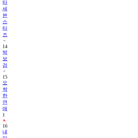
븐
스
타
즈
14
박
보
검
15
오
싹
한
연
애
1
16
내
일
도