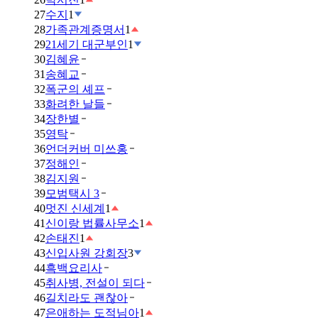
27
수지
1
28
가족관계증명서
1
29
21세기 대군부인
1
30
김혜윤
31
송혜교
32
폭군의 셰프
33
화려한 날들
34
장한별
35
영탁
36
언더커버 미쓰홍
37
정해인
38
김지원
39
모범택시 3
40
멋진 신세계
1
41
신이랑 법률사무소
1
42
손태진
1
43
신입사원 강회장
3
44
흑백요리사
45
취사병, 전설이 되다
46
길치라도 괜찮아
47
은애하는 도적님아
1