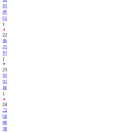
온
다
1
22
송
가
인
1
23
아
이
유
1
24
그
대
에
게
드
림