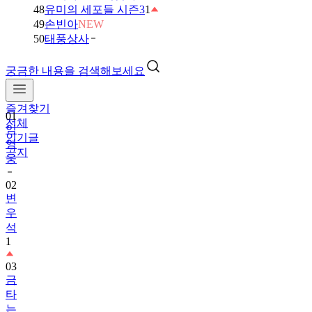
48
유미의 세포들 시즌3
1
49
손빈아
NEW
50
태풍상사
궁금한 내용을 검색해보세요
01
임
즐겨찾기
영
전체
웅
인기글
공지
02
변
우
석
1
03
금
타
는
금