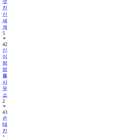
멋
진
신
세
계
5
42
신
이
랑
법
률
사
무
소
2
43
손
태
진
1