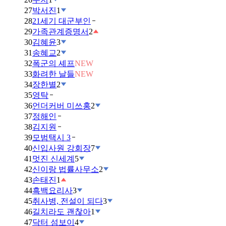
27
박서진
1
28
21세기 대군부인
29
가족관계증명서
2
30
김혜윤
3
31
송혜교
2
32
폭군의 셰프
NEW
33
화려한 날들
NEW
34
장한별
2
35
영탁
36
언더커버 미쓰홍
2
37
정해인
38
김지원
39
모범택시 3
40
신입사원 강회장
7
41
멋진 신세계
5
42
신이랑 법률사무소
2
43
손태진
1
44
흑백요리사
3
45
취사병, 전설이 되다
3
46
길치라도 괜찮아
1
47
닥터 섬보이
4