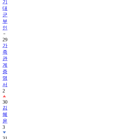
기
대
군
부
인
29
가
족
관
계
증
명
서
2
30
김
혜
윤
3
31