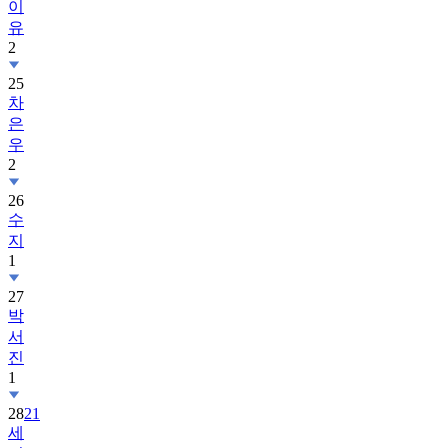
이
유
2
25
차
은
우
2
26
수
지
1
27
박
서
진
1
28
21
세