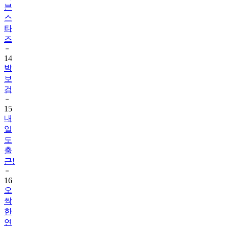
븐
스
타
즈
14
박
보
검
15
내
일
도
출
근!
16
오
싹
한
연