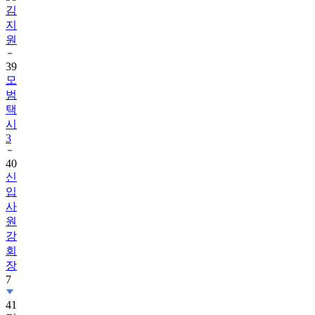
김
지
원
39
모
범
택
시
3
40
신
입
사
원
강
회
장
7
41