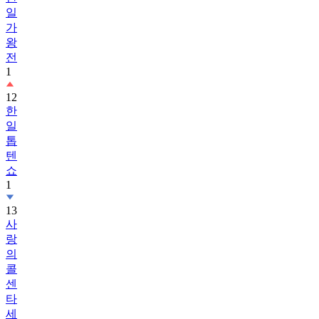
일
가
왕
전
1
12
한
일
톱
텐
쇼
1
13
사
랑
의
콜
센
타
세