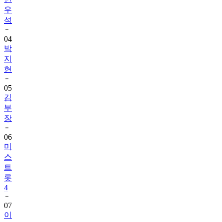
우
석
04
박
지
현
05
김
부
장
06
미
스
트
롯
4
07
이