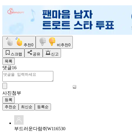
추천
0
비추천
0
스크랩
공유
신고
목록
댓글
16
사진첨부
등록
추천순
최신순
등록순
부드러운다람쥐W116530