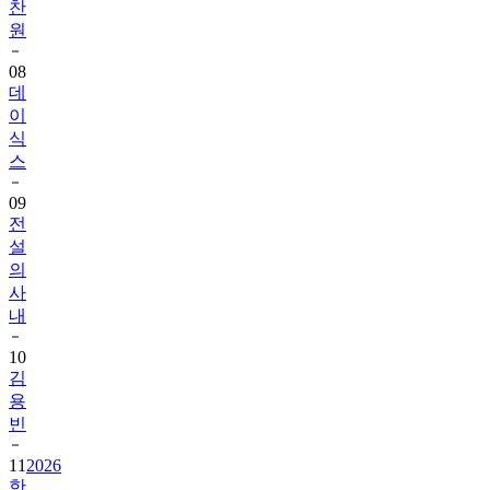
찬
원
08
데
이
식
스
09
전
설
의
사
내
10
김
용
빈
11
2026
한