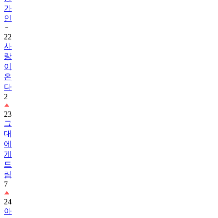
가
인
22
사
랑
이
온
다
2
23
그
대
에
게
드
림
7
24
아