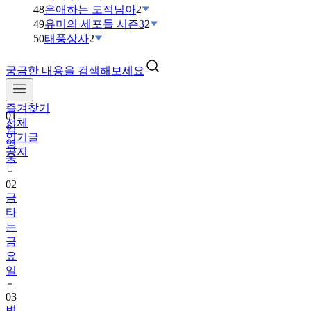
48
은애하는 도적님아
2
49
유미의 세포들 시즌3
2
50
태풍상사
2
궁금한 내용을 검색해보세요
즐겨찾기
01
전체
임
인기글
영
공지
웅
02
금
타
는
금
요
일
03
변