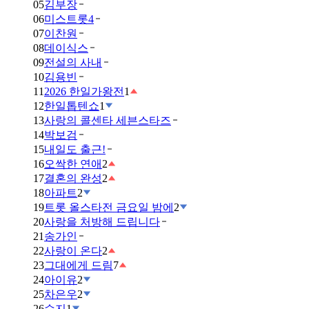
05
김부장
06
미스트롯4
07
이찬원
08
데이식스
09
전설의 사내
10
김용빈
11
2026 한일가왕전
1
12
한일톱텐쇼
1
13
사랑의 콜센타 세븐스타즈
14
박보검
15
내일도 출근!
16
오싹한 연애
2
17
결혼의 완성
2
18
아파트
2
19
트롯 올스타전 금요일 밤에
2
20
사랑을 처방해 드립니다
21
송가인
22
사랑이 온다
2
23
그대에게 드림
7
24
아이유
2
25
차은우
2
26
수지
1