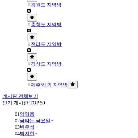
강원도 지역방
충청도 지역방
전라도 지역방
경상도 지역방
제주/해외 지역방
게시판 전체보기
인기 게시판 TOP 50
01
임영웅
02
금타는 금요일
03
변우석
04
박지현