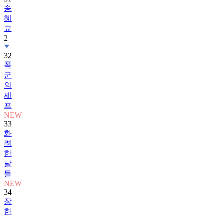
송
혜
교
2
32
폭
군
의
셰
프
NEW
33
화
려
한
날
들
NEW
34
장
한