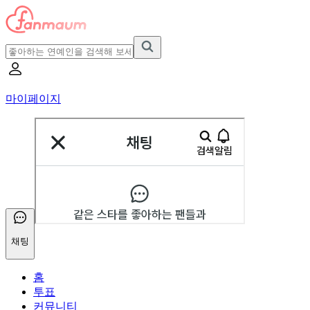
마이페이지
채팅
홈
투표
커뮤니티