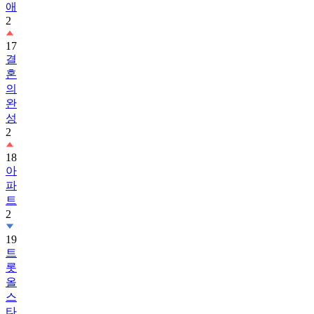
애
2
17
결
혼
의
완
성
2
18
아
파
트
2
19
트
롯
올
스
타