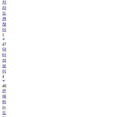
치
라
도
괜
찮
아
1
47
닥
터
섬
보
이
4
48
은
애
하
는
도