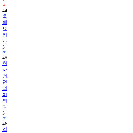
44
흑
백
요
리
사
3
45
취
사
병,
전
설
이
되
다
3
46
길