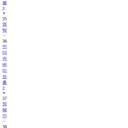
별
2
35
영
탁
36
언
더
커
버
미
쓰
홍
2
37
정
해
인
38