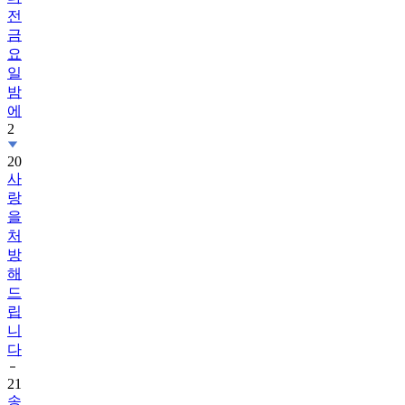
전
금
요
일
밤
에
2
20
사
랑
을
처
방
해
드
립
니
다
21
송