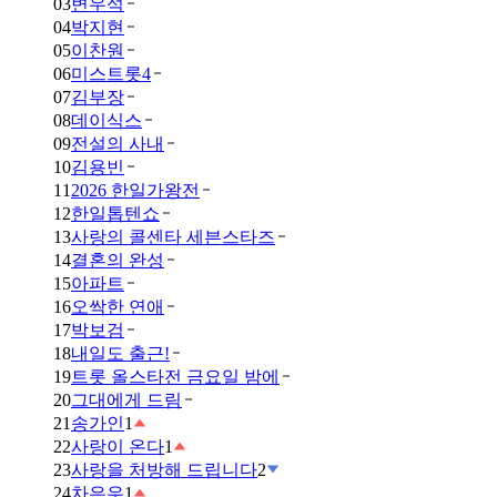
03
변우석
04
박지현
05
이찬원
06
미스트롯4
07
김부장
08
데이식스
09
전설의 사내
10
김용빈
11
2026 한일가왕전
12
한일톱텐쇼
13
사랑의 콜센타 세븐스타즈
14
결혼의 완성
15
아파트
16
오싹한 연애
17
박보검
18
내일도 출근!
19
트롯 올스타전 금요일 밤에
20
그대에게 드림
21
송가인
1
22
사랑이 온다
1
23
사랑을 처방해 드립니다
2
24
차은우
1