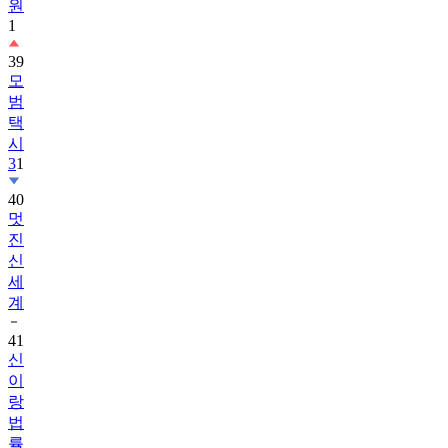
원
1
39
모
범
택
시
3
1
40
멋
진
신
세
계
41
신
이
랑
법
률