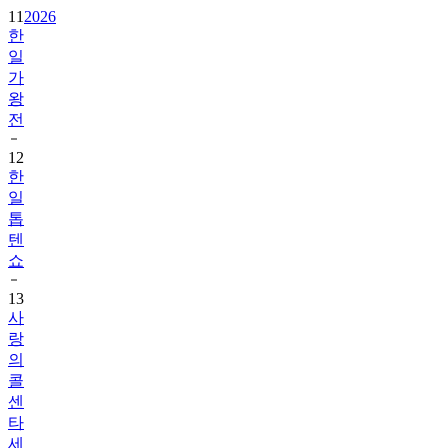
11
2026
한
일
가
왕
전
12
한
일
톱
텐
쇼
13
사
랑
의
콜
센
타
세