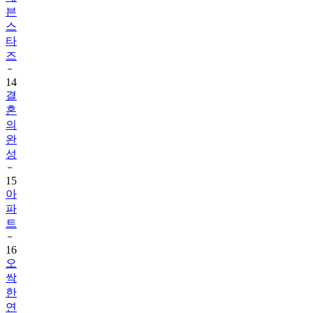
븐
스
타
즈
14
결
혼
의
완
성
15
아
파
트
16
오
싹
한
연