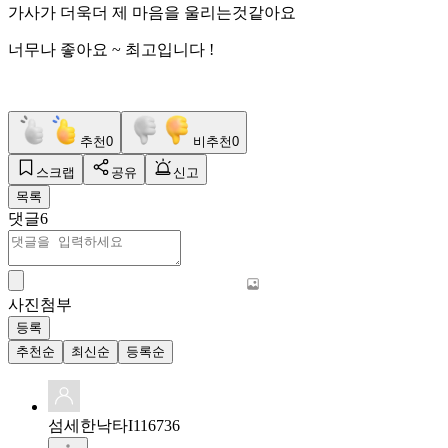
가사가 더욱더 제 마음을 울리는것같아요
너무나 좋아요 ~ 최고입니다 !
추천
0
비추천
0
스크랩
공유
신고
목록
댓글
6
사진첨부
등록
추천순
최신순
등록순
섬세한낙타I116736