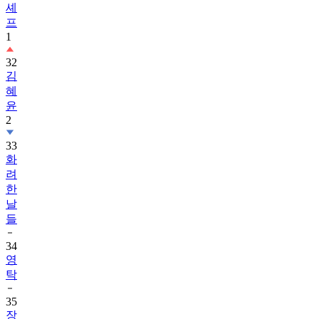
셰
프
1
32
김
혜
윤
2
33
화
려
한
날
들
34
영
탁
35
장