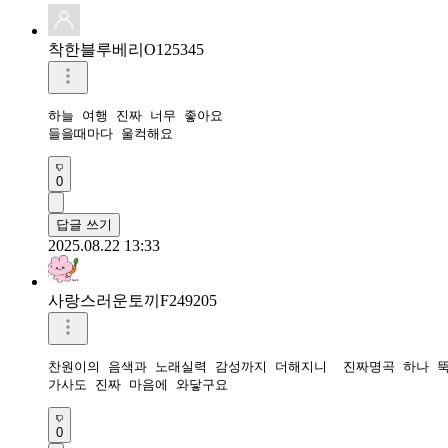
착한블루베리O125345
하늘 여행 진짜 너무 좋아요

들을때마다 울컥해요
0
답글 쓰기
2025.08.22 13:33
사랑스러운토끼F249205
찬원이의 음색과 노래실력 감성까지 더해지니  진짜명곡 하나 뚝
가사도 진짜 마음에 와닿구요
0