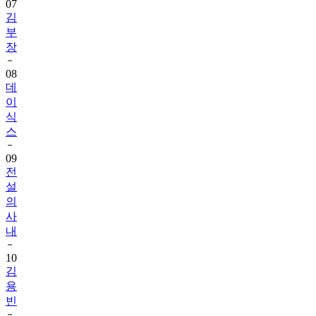
07
김
부
장
08
데
이
식
스
09
전
설
의
사
내
10
김
용
빈