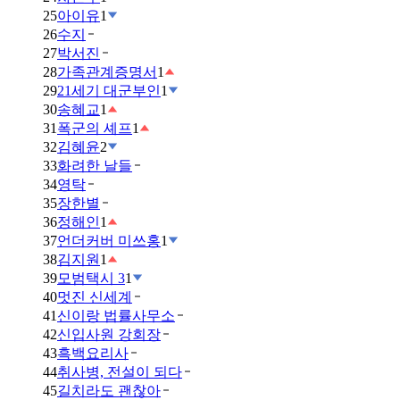
25
아이유
1
26
수지
27
박서진
28
가족관계증명서
1
29
21세기 대군부인
1
30
송혜교
1
31
폭군의 셰프
1
32
김혜윤
2
33
화려한 날들
34
영탁
35
장한별
36
정해인
1
37
언더커버 미쓰홍
1
38
김지원
1
39
모범택시 3
1
40
멋진 신세계
41
신이랑 법률사무소
42
신입사원 강회장
43
흑백요리사
44
취사병, 전설이 되다
45
길치라도 괜찮아