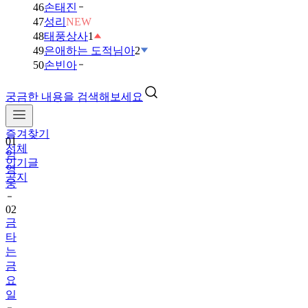
46
손태진
47
성리
NEW
48
태풍상사
1
49
은애하는 도적님아
2
50
손빈아
궁금한 내용을 검색해보세요
즐겨찾기
01
전체
임
인기글
영
공지
웅
02
금
타
는
금
요
일