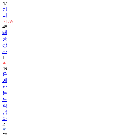
47
성
리
NEW
48
태
풍
상
사
1
49
은
애
하
는
도
적
님
아
2