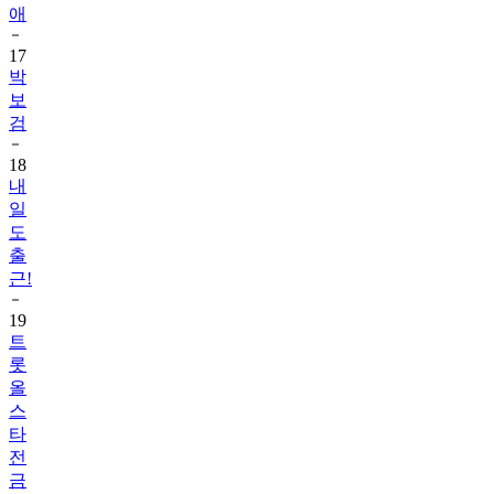
애
17
박
보
검
18
내
일
도
출
근!
19
트
롯
올
스
타
전
금