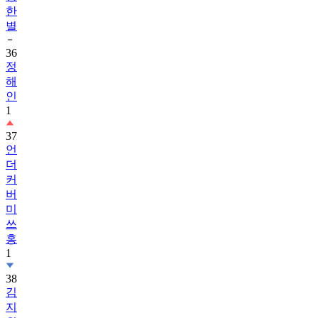
한
별
36
정
해
인
1
37
언
더
커
버
미
쓰
홍
1
38
김
지