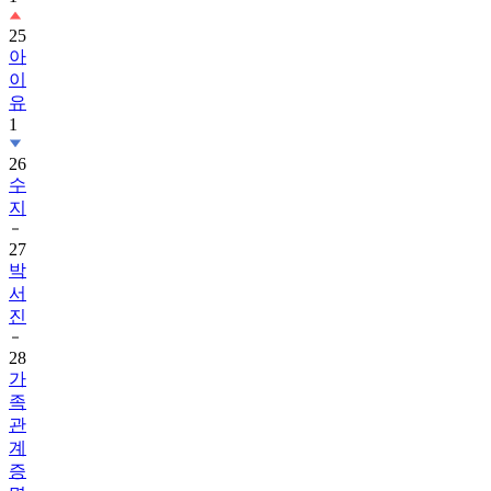
25
아
이
유
1
26
수
지
27
박
서
진
28
가
족
관
계
증