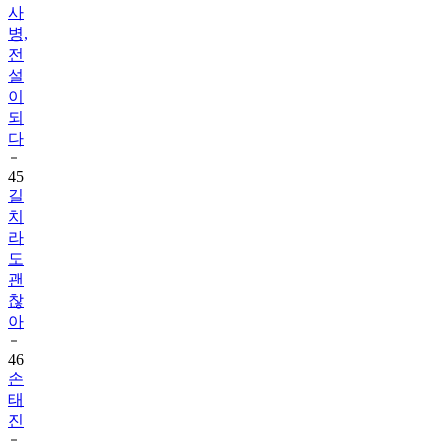
사
병,
전
설
이
되
다
45
길
치
라
도
괜
찮
아
46
손
태
진