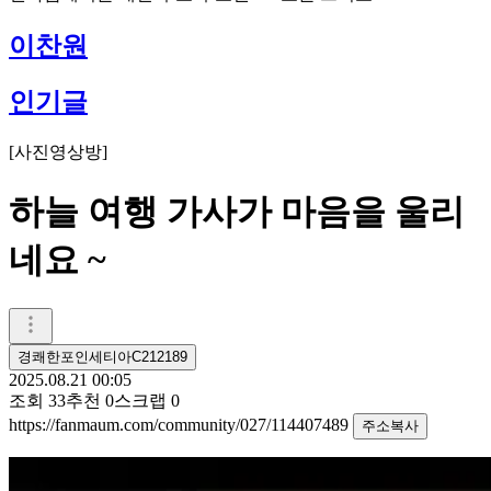
이찬원
인기글
[
사진영상방
]
하늘 여행 가사가 마음을 울리
네요 ~
경쾌한포인세티아C212189
2025.08.21 00:05
조회
33
추천
0
스크랩
0
https://fanmaum.com/community/027/114407489
주소복사