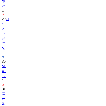
명
서
1
29
21
세
기
대
군
부
인
1
30
송
혜
교
1
31
폭
군
의