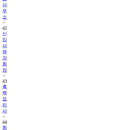
사
무
소
42
신
입
사
원
강
회
장
43
흑
백
요
리
사
44
취