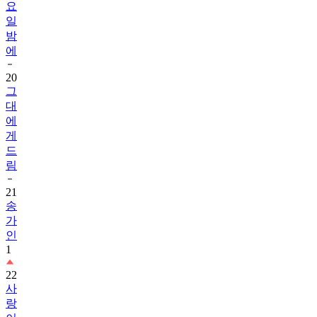
요
일
밤
에
20
그
대
에
게
드
림
21
송
가
인
1
22
사
랑