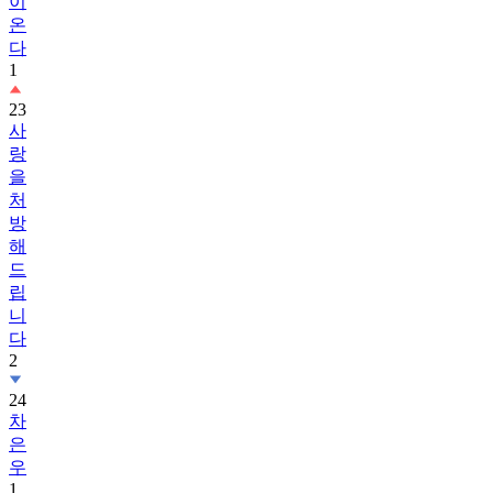
이
온
다
1
23
사
랑
을
처
방
해
드
립
니
다
2
24
차
은
우
1