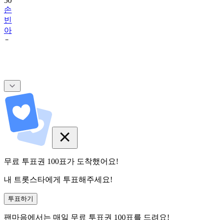
50
손
빈
아
무료 투표권
100
표
가 도착했어요!
내 트롯스타에게 투표해주세요!
투표하기
팬마음에서는
매일
무료 투표권
100
표를 드려요!