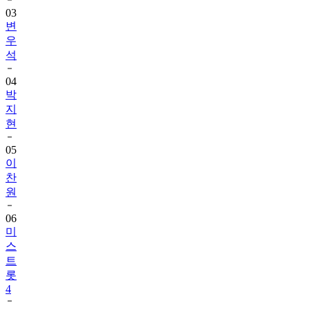
03
변
우
석
04
박
지
현
05
이
찬
원
06
미
스
트
롯
4