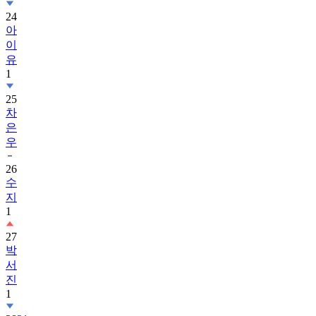
24
아
이
유
1
25
차
은
우
26
수
지
1
27
박
서
진
1