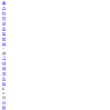
올
스
타
전
금
요
일
밤
에
20
그
대
에
게
드
림
4
21
사
랑