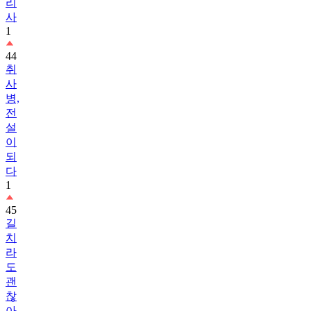
리
사
1
44
취
사
병,
전
설
이
되
다
1
45
길
치
라
도
괜
찮
아