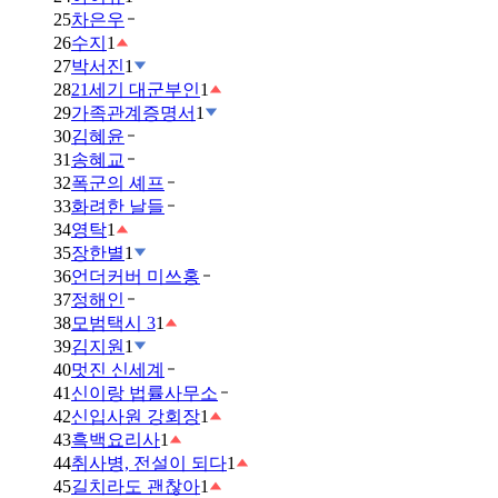
25
차은우
26
수지
1
27
박서진
1
28
21세기 대군부인
1
29
가족관계증명서
1
30
김혜윤
31
송혜교
32
폭군의 셰프
33
화려한 날들
34
영탁
1
35
장한별
1
36
언더커버 미쓰홍
37
정해인
38
모범택시 3
1
39
김지원
1
40
멋진 신세계
41
신이랑 법률사무소
42
신입사원 강회장
1
43
흑백요리사
1
44
취사병, 전설이 되다
1
45
길치라도 괜찮아
1