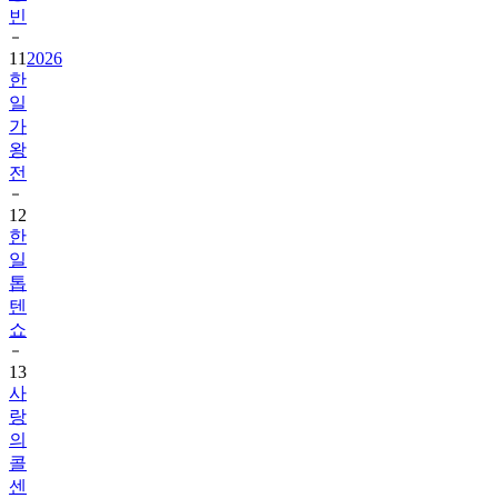
빈
11
2026
한
일
가
왕
전
12
한
일
톱
텐
쇼
13
사
랑
의
콜
센