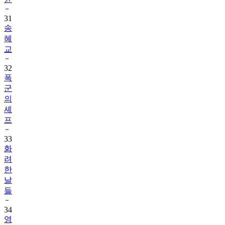
31
송
혜
교
32
폭
군
의
셰
프
33
화
려
한
날
들
34
영