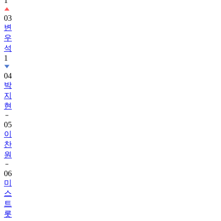
1
03
변
우
석
1
04
박
지
현
05
이
찬
원
06
미
스
트
롯