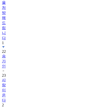
을
처
방
해
드
립
니
다
1
22
송
가
인
23
사
랑
이
온
다
2