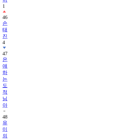
1
46
손
태
진
4
47
은
애
하
는
도
적
님
아
48
유
미
의