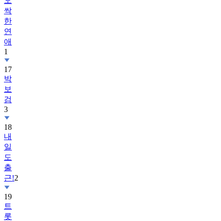
오
싹
한
연
애
1
17
박
보
검
3
18
내
일
도
출
근!
2
19
트
롯