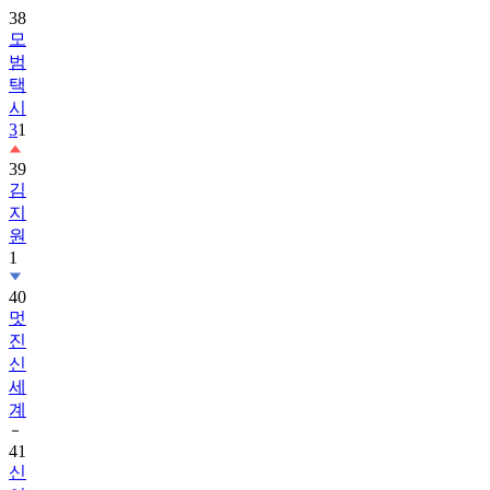
38
모
범
택
시
3
1
39
김
지
원
1
40
멋
진
신
세
계
41
신