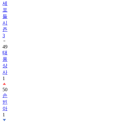
세
포
들
시
즌
3
49
태
풍
상
사
1
50
손
빈
아
1