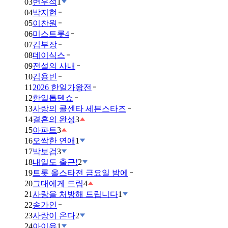
03
변우석
1
04
박지현
05
이찬원
06
미스트롯4
07
김부장
08
데이식스
09
전설의 사내
10
김용빈
11
2026 한일가왕전
12
한일톱텐쇼
13
사랑의 콜센타 세븐스타즈
14
결혼의 완성
3
15
아파트
3
16
오싹한 연애
1
17
박보검
3
18
내일도 출근!
2
19
트롯 올스타전 금요일 밤에
20
그대에게 드림
4
21
사랑을 처방해 드립니다
1
22
송가인
23
사랑이 온다
2
24
아이유
1