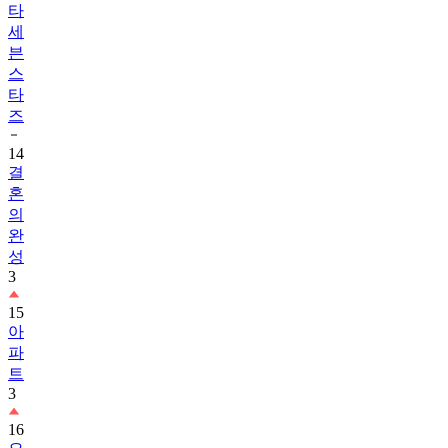
타
세
븐
스
타
즈
14
결
혼
의
완
성
3
15
아
파
트
3
16