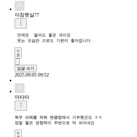
아침햇살77
 언제든  들어도 좋은 곡이죠   

 웃는 모습만 으로도 기분이 좋아집니다 
0
답글 쓰기
2025.09.05 09:52
마타타
폭우 피해를 위해 팬클럽에서 기부했군요 ㅎㅎ

정말 좋은 영향력이 주변으로 막 퍼지네요