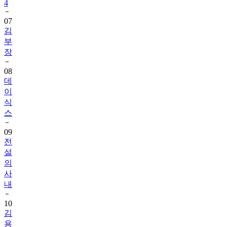
4
07
김
부
장
08
데
이
식
스
09
전
설
의
사
내
10
김
용