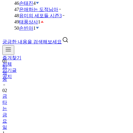
46
손태진
4
47
은애하는 도적님아
48
유미의 세포들 시즌3
49
태풍상사
1
50
손빈아
1
궁금한 내용을 검색해보세요
즐겨찾기
01
전체
임
인기글
영
공지
웅
02
금
타
는
금
요
일