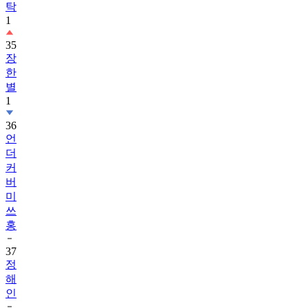
탁
1
35
장
한
별
1
36
언
더
커
버
미
쓰
홍
37
정
해
인