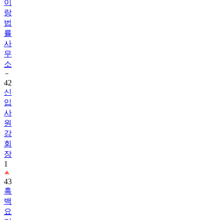
이
랑
법
률
사
무
소
42
신
입
사
원
강
회
장
1
43
흑
백
요