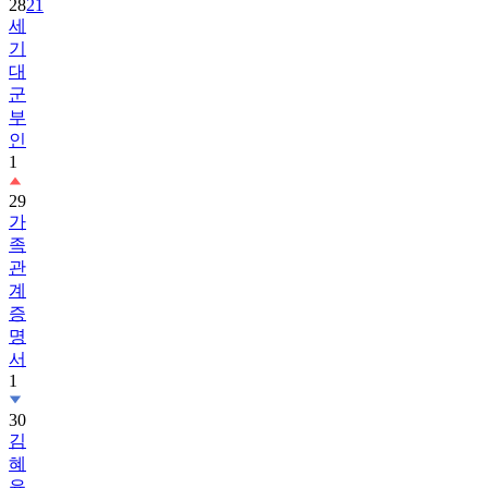
28
21
세
기
대
군
부
인
1
29
가
족
관
계
증
명
서
1
30
김
혜
윤