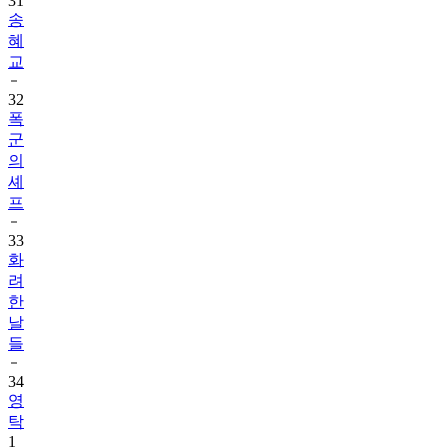
31
송
혜
교
32
폭
군
의
셰
프
33
화
려
한
날
들
34
영
탁
1