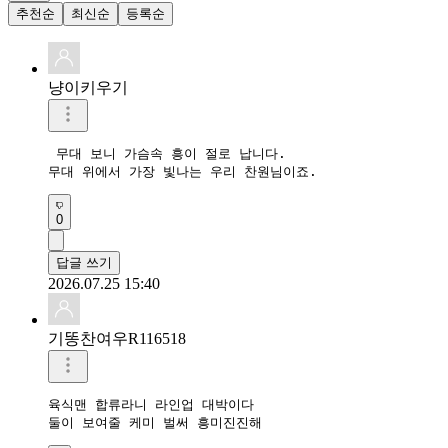
추천순
최신순
등록순
냥이키우기
 무대 보니 가슴속 흥이 절로 납니다. 

0
답글 쓰기
2026.07.25 15:40
기똥찬여우R116518
육식맨 합류라니 라인업 대박이다

둘이 보여줄 케미 벌써 흥미진진해