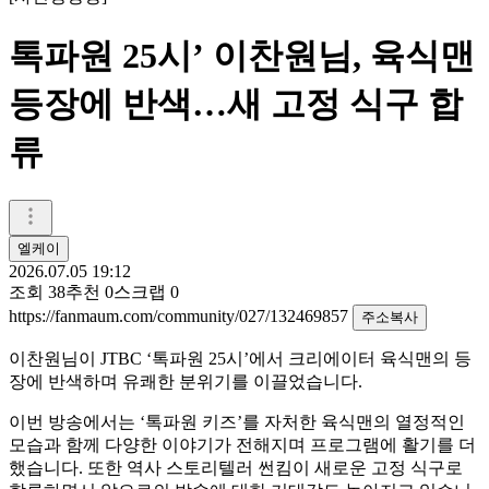
톡파원 25시’ 이찬원님, 육식맨
등장에 반색…새 고정 식구 합
류
엘케이
2026.07.05 19:12
조회
38
추천
0
스크랩
0
https://fanmaum.com/community/027/132469857
주소복사
이찬원님이 JTBC ‘톡파원 25시’에서 크리에이터 육식맨의 등
장에 반색하며 유쾌한 분위기를 이끌었습니다.
이번 방송에서는 ‘톡파원 키즈’를 자처한 육식맨의 열정적인
모습과 함께 다양한 이야기가 전해지며 프로그램에 활기를 더
했습니다. 또한 역사 스토리텔러 썬킴이 새로운 고정 식구로