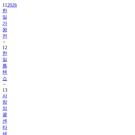
11
2026
한
일
가
왕
전
12
한
일
톱
텐
쇼
13
사
랑
의
콜
센
타
세