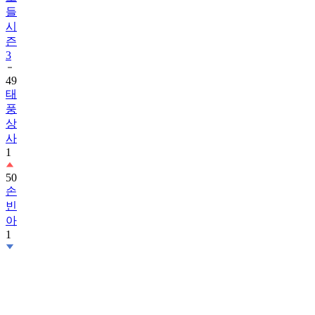
들
시
즌
3
49
태
풍
상
사
1
50
손
빈
아
1