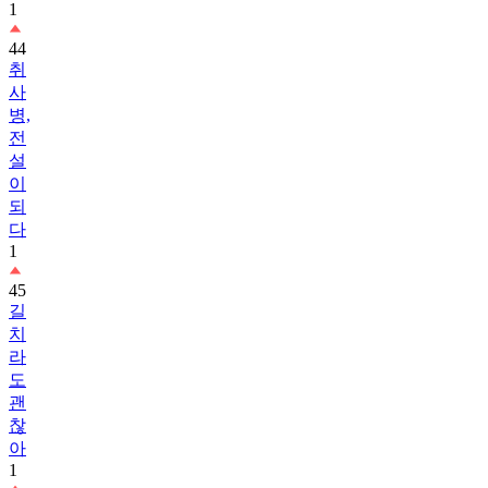
1
44
취
사
병,
전
설
이
되
다
1
45
길
치
라
도
괜
찮
아
1