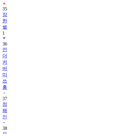
35
장
한
별
1
36
언
더
커
버
미
쓰
홍
37
정
해
인
38
모