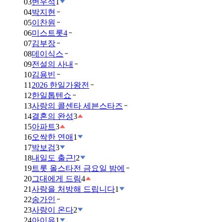
03
변우석
1
04
박지현
05
이찬원
06
미스트롯4
07
김부장
08
데이식스
09
전설의 사내
10
김용빈
11
2026 한일가왕전
12
한일톱텐쇼
13
사랑의 콜센타 세븐스타즈
14
결혼의 완성
3
15
아파트
3
16
오싹한 연애
1
17
박보검
3
18
내일도 출근!
2
19
트롯 올스타전 금요일 밤에
20
그대에게 드림
4
21
사랑을 처방해 드립니다
1
22
송가인
23
사랑이 온다
2
24
아이유
1