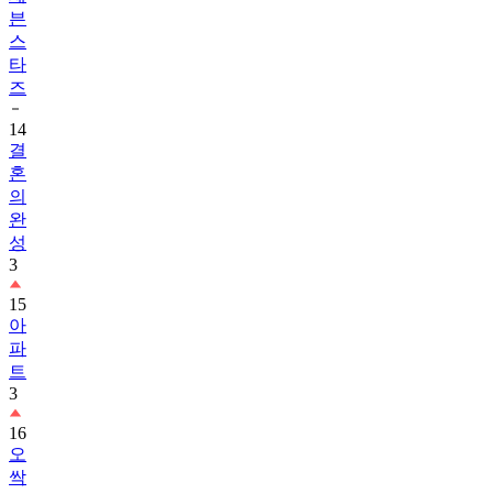
븐
스
타
즈
14
결
혼
의
완
성
3
15
아
파
트
3
16
오
싹