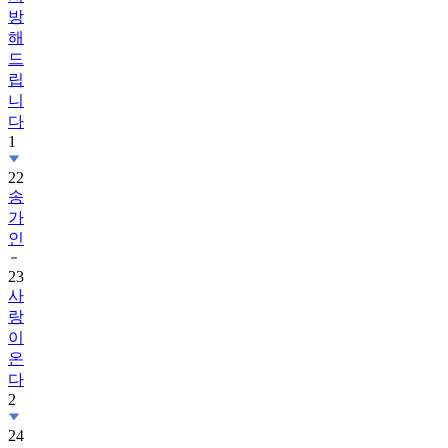
방
해
드
립
니
다
1
22
송
가
인
23
사
랑
이
온
다
2
24