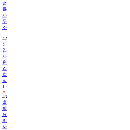
법
률
사
무
소
42
신
입
사
원
강
회
장
1
43
흑
백
요
리
사