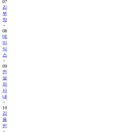
07
김
부
장
08
데
이
식
스
09
전
설
의
사
내
10
김
용
빈