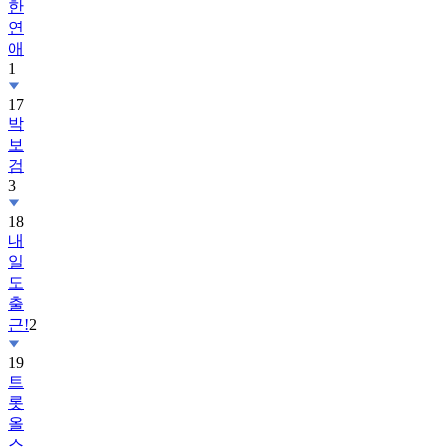
한
연
애
1
17
박
보
검
3
18
내
일
도
출
근!
2
19
트
롯
올
스