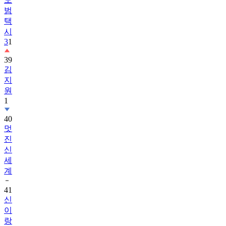
범
택
시
3
1
39
김
지
원
1
40
멋
진
신
세
계
41
신
이
랑