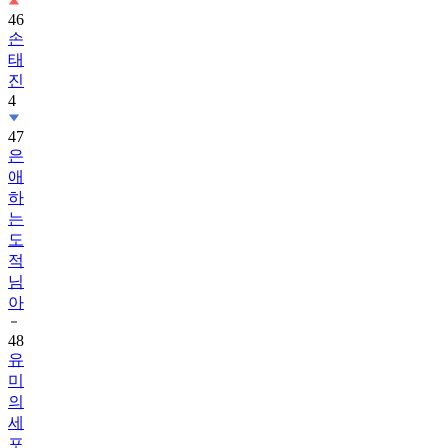
46
손
태
진
4
47
은
애
하
는
도
적
님
아
48
유
미
의
세
포