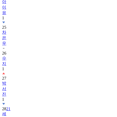
아
이
유
1
25
차
은
우
26
수
지
1
27
박
서
진
1
28
21
세