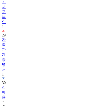
기
대
군
부
인
1
29
가
족
관
계
증
명
서
1
30
김
혜
윤