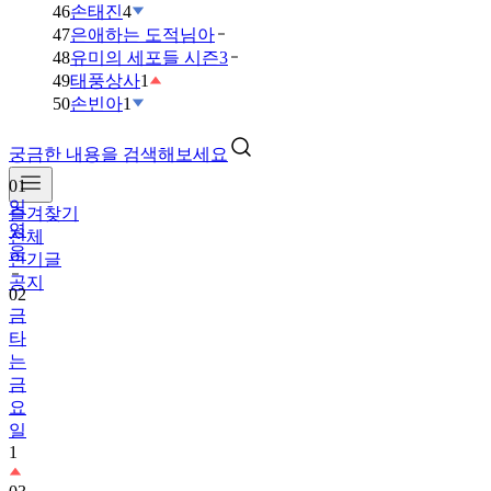
46
손태진
4
47
은애하는 도적님아
48
유미의 세포들 시즌3
49
태풍상사
1
50
손빈아
1
궁금한 내용을 검색해보세요
01
임
즐겨찾기
영
전체
웅
인기글
공지
02
금
타
는
금
요
일
1