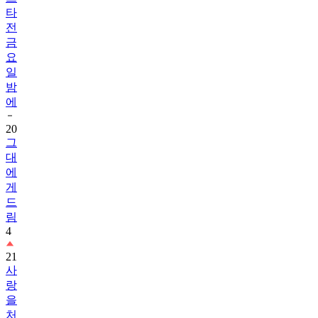
타
전
금
요
일
밤
에
20
그
대
에
게
드
림
4
21
사
랑
을
처