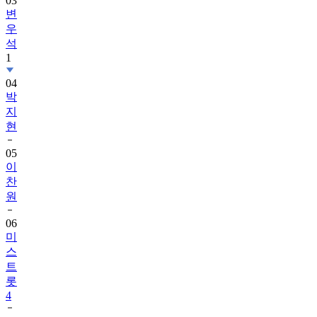
03
변
우
석
1
04
박
지
현
05
이
찬
원
06
미
스
트
롯
4