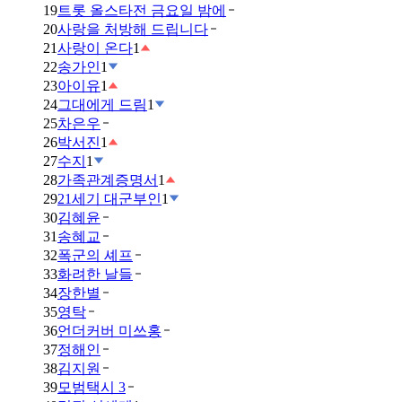
19
트롯 올스타전 금요일 밤에
20
사랑을 처방해 드립니다
21
사랑이 온다
1
22
송가인
1
23
아이유
1
24
그대에게 드림
1
25
차은우
26
박서진
1
27
수지
1
28
가족관계증명서
1
29
21세기 대군부인
1
30
김혜윤
31
송혜교
32
폭군의 셰프
33
화려한 날들
34
장한별
35
영탁
36
언더커버 미쓰홍
37
정해인
38
김지원
39
모범택시 3