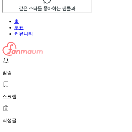
홈
투표
커뮤니티
알림
스크랩
작성글