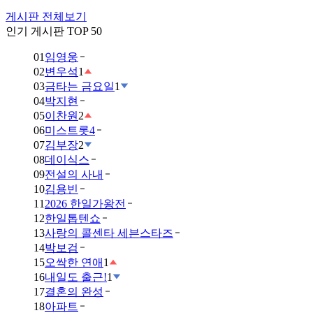
게시판 전체보기
인기 게시판 TOP 50
01
임영웅
02
변우석
1
03
금타는 금요일
1
04
박지현
05
이찬원
2
06
미스트롯4
07
김부장
2
08
데이식스
09
전설의 사내
10
김용빈
11
2026 한일가왕전
12
한일톱텐쇼
13
사랑의 콜센타 세븐스타즈
14
박보검
15
오싹한 연애
1
16
내일도 출근!
1
17
결혼의 완성
18
아파트