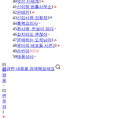
40
멋진 신세계
1
41
신이랑 법률사무소
1
42
손태진
1
43
신입사원 강회장
3
44
흑백요리사
45
취사병, 전설이 되다
46
길치라도 괜찮아
47
은애하는 도적님아
1
48
유미의 세포들 시즌3
1
49
손빈아
NEW
01
50
태풍상사
임
영
궁금한 내용을 검색해보세요
웅
02
변
우
석
1
03
금