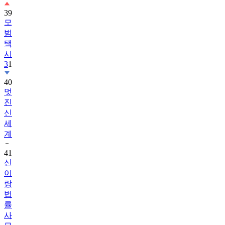
39
모
범
택
시
3
1
40
멋
진
신
세
계
41
신
이
랑
법
률
사