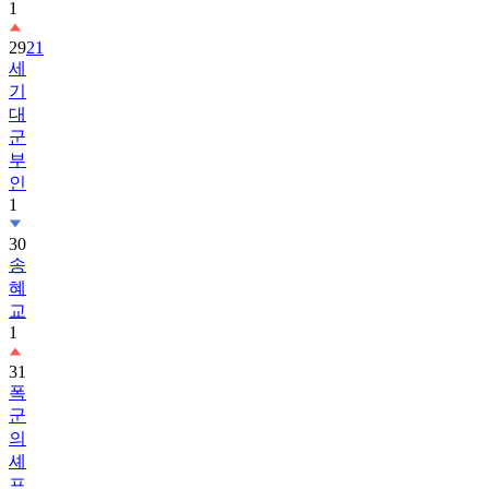
1
29
21
세
기
대
군
부
인
1
30
송
혜
교
1
31
폭
군
의
셰
프