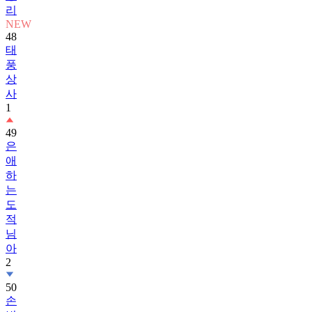
리
NEW
48
태
풍
상
사
1
49
은
애
하
는
도
적
님
아
2
50
손