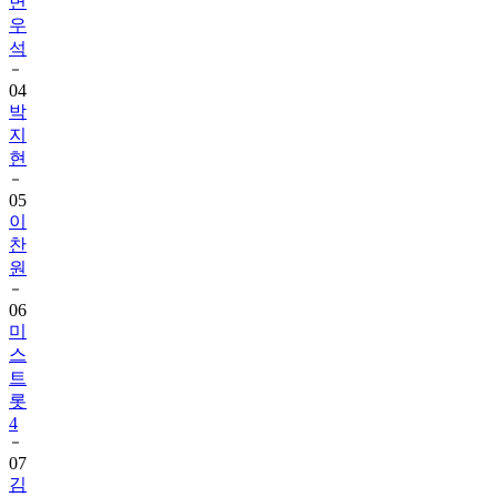
변
우
석
04
박
지
현
05
이
찬
원
06
미
스
트
롯
4
07
김