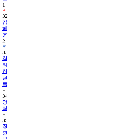
1
32
김
혜
윤
2
33
화
려
한
날
들
34
영
탁
35
장
한