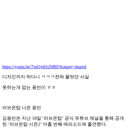
https://youtu.be/7rnQxbS2M8I?feature=shared
디자인까지 하다니 ㅋㅋㅋ전혀 몰랏던 사실
못하는개 업는 용빈이 ㅎㅎ
러브온탑 나온 용빈
김용빈은 지난 18일 ‘러브온탑’ 공식 유튜브 채널을 통해 공개
된 ‘러브온탑 시즌2’ 아홉 번째 에피소드에 출연했다.