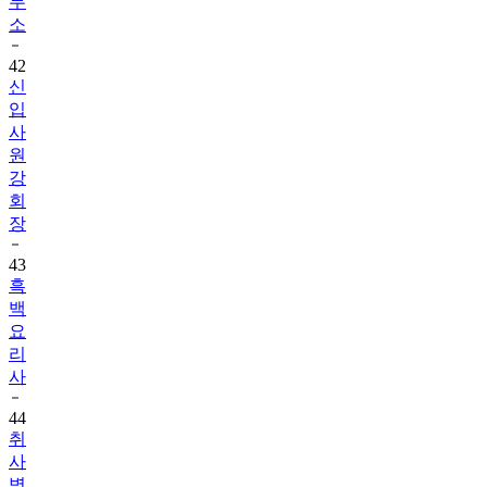
무
소
42
신
입
사
원
강
회
장
43
흑
백
요
리
사
44
취
사
병,