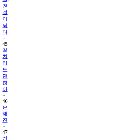
전
설
이
되
다
45
길
치
라
도
괜
찮
아
46
손
태
진
47
성