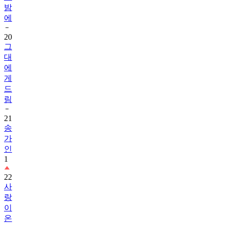
밤
에
20
그
대
에
게
드
림
21
송
가
인
1
22
사
랑
이
온