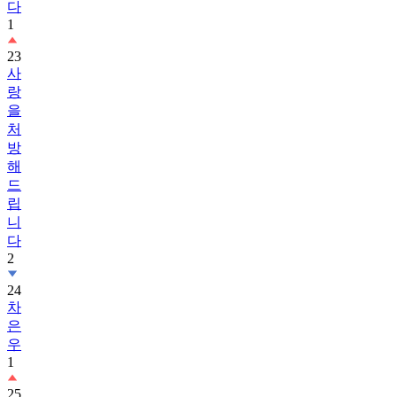
다
1
23
사
랑
을
처
방
해
드
립
니
다
2
24
차
은
우
1
25