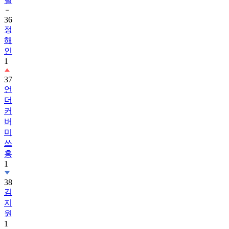
별
36
정
해
인
1
37
언
더
커
버
미
쓰
홍
1
38
김
지
원
1