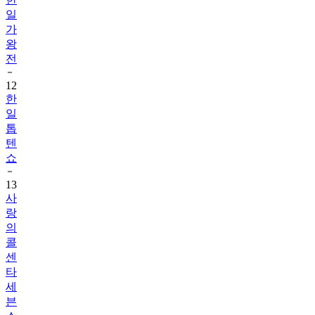
일
가
왕
전
12
한
일
톱
텐
쇼
13
사
랑
의
콜
센
타
세
븐