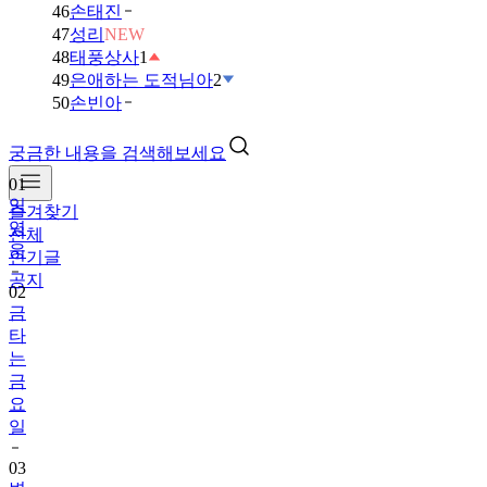
46
손태진
47
성리
NEW
48
태풍상사
1
49
은애하는 도적님아
2
50
손빈아
궁금한 내용을 검색해보세요
01
임
즐겨찾기
영
전체
웅
인기글
공지
02
금
타
는
금
요
일
03