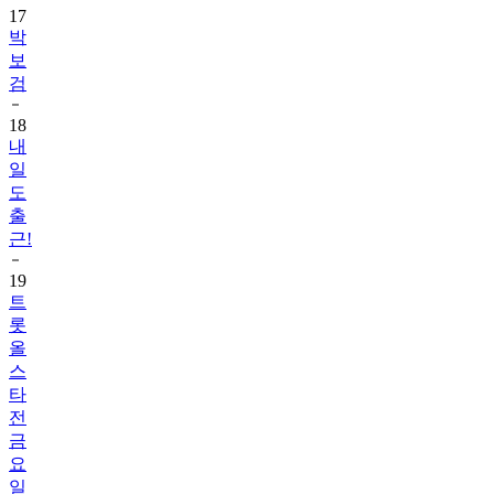
17
박
보
검
18
내
일
도
출
근!
19
트
롯
올
스
타
전
금
요
일