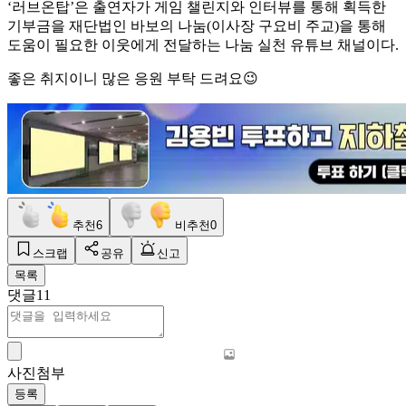
‘러브온탑’은 출연자가 게임 챌린지와 인터뷰를 통해 획득한
기부금을 재단법인 바보의 나눔(이사장 구요비 주교)을 통해
도움이 필요한 이웃에게 전달하는 나눔 실천 유튜브 채널이다.
좋은 취지이니 많은 응원 부탁 드려요😉
추천
6
비추천
0
스크랩
공유
신고
목록
댓글
11
사진첨부
등록