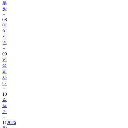
부
장
08
데
이
식
스
09
전
설
의
사
내
10
김
용
빈
11
2026
한