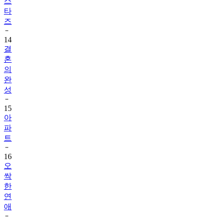
스
타
즈
14
결
혼
의
완
성
15
아
파
트
16
오
싹
한
연
애