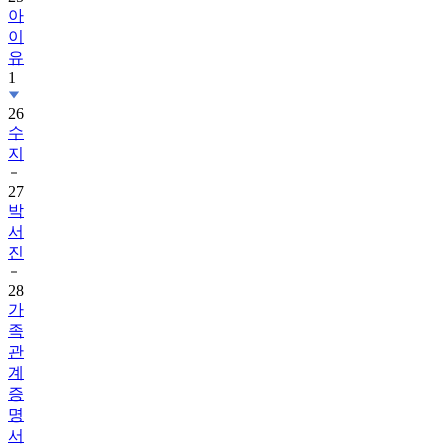
아
이
유
1
26
수
지
27
박
서
진
28
가
족
관
계
증
명
서