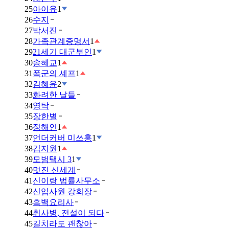
25
아이유
1
26
수지
27
박서진
28
가족관계증명서
1
29
21세기 대군부인
1
30
송혜교
1
31
폭군의 셰프
1
32
김혜윤
2
33
화려한 날들
34
영탁
35
장한별
36
정해인
1
37
언더커버 미쓰홍
1
38
김지원
1
39
모범택시 3
1
40
멋진 신세계
41
신이랑 법률사무소
42
신입사원 강회장
43
흑백요리사
44
취사병, 전설이 되다
45
길치라도 괜찮아