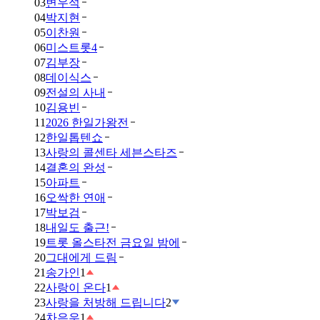
03
변우석
04
박지현
05
이찬원
06
미스트롯4
07
김부장
08
데이식스
09
전설의 사내
10
김용빈
11
2026 한일가왕전
12
한일톱텐쇼
13
사랑의 콜센타 세븐스타즈
14
결혼의 완성
15
아파트
16
오싹한 연애
17
박보검
18
내일도 출근!
19
트롯 올스타전 금요일 밤에
20
그대에게 드림
21
송가인
1
22
사랑이 온다
1
23
사랑을 처방해 드립니다
2
24
차은우
1