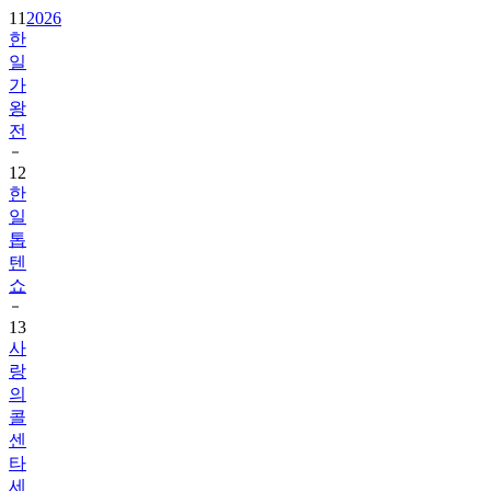
11
2026
한
일
가
왕
전
12
한
일
톱
텐
쇼
13
사
랑
의
콜
센
타
세