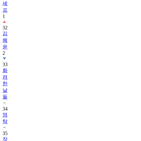
셰
프
1
32
김
혜
윤
2
33
화
려
한
날
들
34
영
탁
35
장