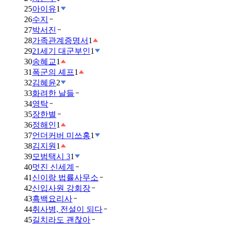
25
아이유
1
26
수지
27
박서진
28
가족관계증명서
1
29
21세기 대군부인
1
30
송혜교
1
31
폭군의 셰프
1
32
김혜윤
2
33
화려한 날들
34
영탁
35
장한별
36
정해인
1
37
언더커버 미쓰홍
1
38
김지원
1
39
모범택시 3
1
40
멋진 신세계
41
신이랑 법률사무소
42
신입사원 강회장
43
흑백요리사
44
취사병, 전설이 되다
45
길치라도 괜찮아