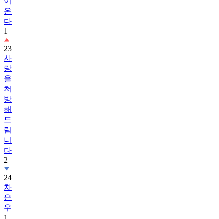
이
온
다
1
23
사
랑
을
처
방
해
드
립
니
다
2
24
차
은
우
1