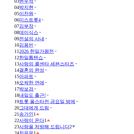
03
변우석
04
박지현
05
이찬원
06
미스트롯4
07
김부장
08
데이식스
09
전설의 사내
10
김용빈
11
2026 한일가왕전
12
한일톱텐쇼
13
사랑의 콜센타 세븐스타즈
14
결혼의 완성
15
아파트
16
오싹한 연애
17
박보검
18
내일도 출근!
19
트롯 올스타전 금요일 밤에
20
그대에게 드림
21
송가인
1
22
사랑이 온다
1
23
사랑을 처방해 드립니다
2
24
차은우
1