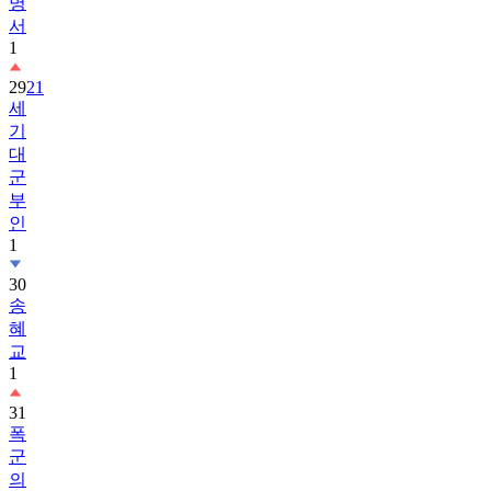
명
서
1
29
21
세
기
대
군
부
인
1
30
송
혜
교
1
31
폭
군
의