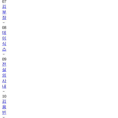
07
김
부
장
08
데
이
식
스
09
전
설
의
사
내
10
김
용
빈