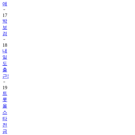
애
17
박
보
검
18
내
일
도
출
근!
19
트
롯
올
스
타
전
금