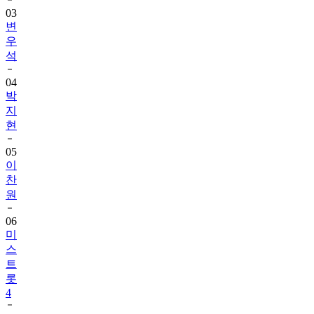
03
변
우
석
04
박
지
현
05
이
찬
원
06
미
스
트
롯
4