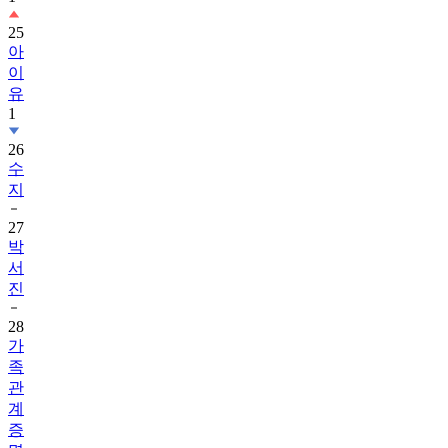
25
아
이
유
1
26
수
지
27
박
서
진
28
가
족
관
계
증