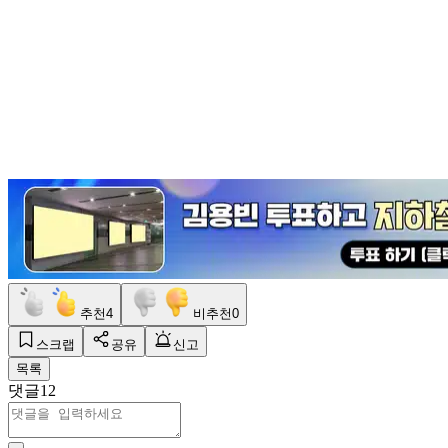
추천
4
비추천
0
스크랩
공유
신고
목록
댓글
12