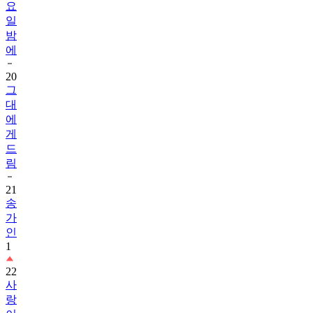
요
일
밤
에
20
그
대
에
게
드
림
21
송
가
인
1
22
사
랑