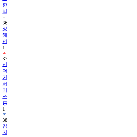
한
별
36
정
해
인
1
37
언
더
커
버
미
쓰
홍
1
38
김
지