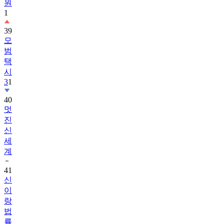
원
1
39
모
범
택
시
3
1
40
멋
진
신
세
계
41
신
이
랑
법
률