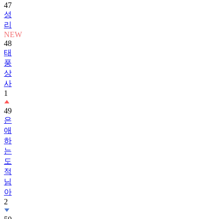
47
성
리
NEW
48
태
풍
상
사
1
49
은
애
하
는
도
적
님
아
2