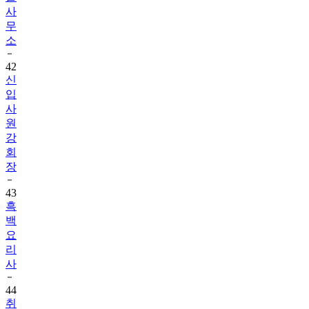
사
무
소
42
신
입
사
원
강
회
장
43
흑
백
요
리
사
44
취