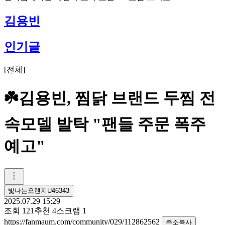
김용빈
인기글
[
전체
]
☘️김용빈, 찜닭 브랜드 두찜 전
속모델 발탁 "팬들 주문 폭주
예고"
빛나는오렌지U46343
2025.07.29 15:29
조회
121
추천
4
스크랩
1
https://fanmaum.com/community/029/112862562
주소복사