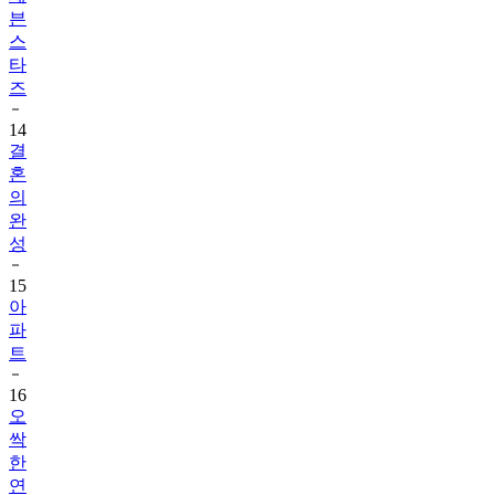
븐
스
타
즈
14
결
혼
의
완
성
15
아
파
트
16
오
싹
한
연