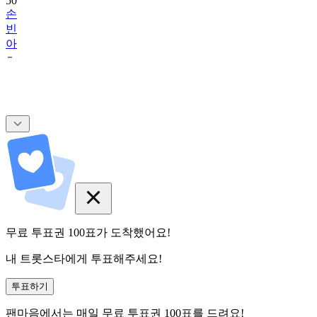
50
손
빈
아
무료 투표권
100
표
가 도착했어요!
내 트롯스타에게 투표해주세요!
투표하기
팬마음에서는
매일
무료 투표권
100
표를 드려요!