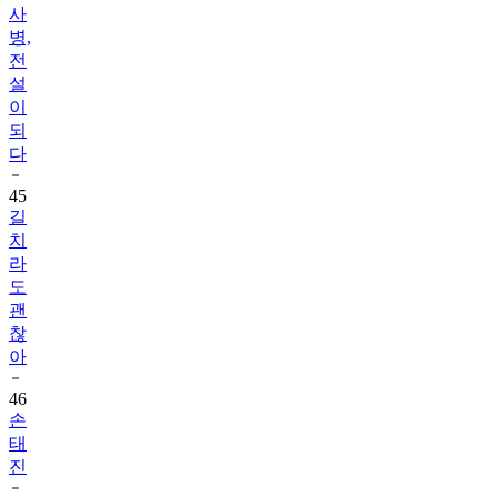
사
병,
전
설
이
되
다
45
길
치
라
도
괜
찮
아
46
손
태
진