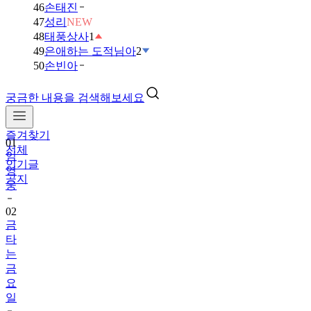
46
손태진
47
성리
NEW
48
태풍상사
1
49
은애하는 도적님아
2
50
손빈아
궁금한 내용을 검색해보세요
즐겨찾기
01
전체
임
인기글
영
공지
웅
02
금
타
는
금
요
일