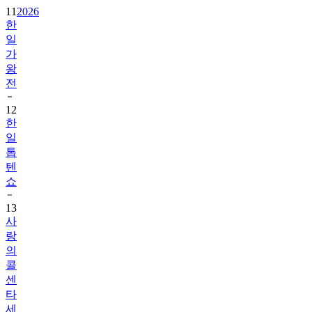
11
2026
한
일
가
왕
전
12
한
일
톱
텐
쇼
13
사
랑
의
콜
센
타
세