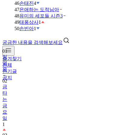
46
손태진
4
47
은애하는 도적님아
48
유미의 세포들 시즌3
49
태풍상사
1
50
손빈아
1
궁금한 내용을 검색해보세요
01
임
즐겨찾기
영
전체
웅
인기글
공지
02
금
타
는
금
요
일
1