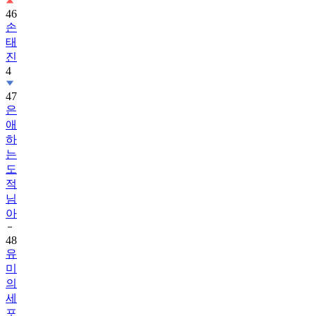
46
손
태
진
4
47
은
애
하
는
도
적
님
아
48
유
미
의
세
포