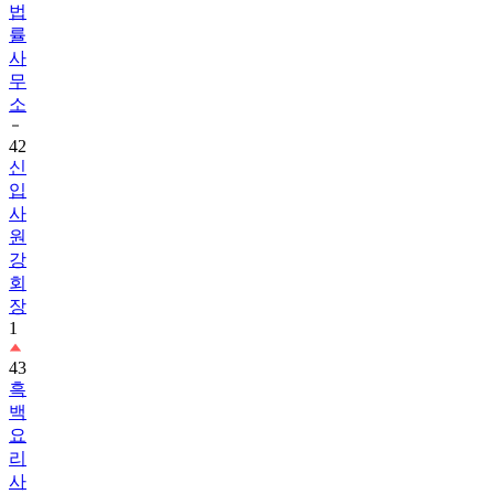
법
률
사
무
소
42
신
입
사
원
강
회
장
1
43
흑
백
요
리
사