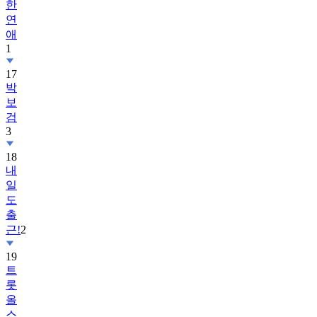
한
연
애
1
17
박
보
검
3
18
내
일
도
출
근!
2
19
트
롯
올
스