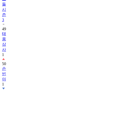
들
시
즌
3
49
태
풍
상
사
1
50
손
빈
아
1