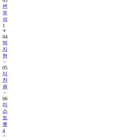
03
변
우
석
1
04
박
지
현
05
이
찬
원
06
미
스
트
롯
4