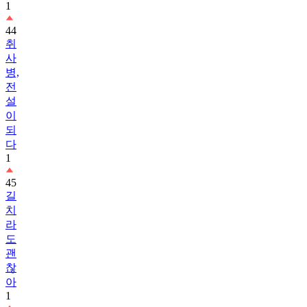
1
44
취
사
병,
전
설
이
되
다
1
45
길
치
라
도
괜
찮
아
1