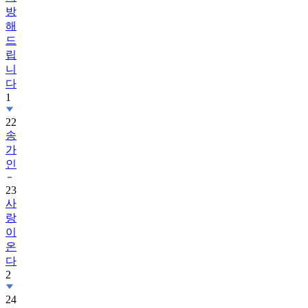
방
해
드
립
니
다
1
22
송
가
인
23
사
랑
이
온
다
2
24