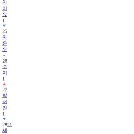
아
이
유
1
25
차
은
우
26
수
지
1
27
박
서
진
1
28
21
세