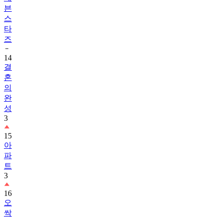
븐
스
타
즈
14
결
혼
의
완
성
3
15
아
파
트
3
16
오
싹