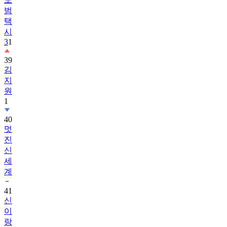
범
택
시
3
1
39
김
지
원
1
40
멋
진
신
세
계
41
신
이
랑