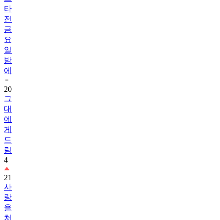
타
전
금
요
일
밤
에
20
그
대
에
게
드
림
4
21
사
랑
을
처