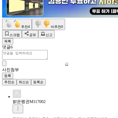
추천
4
비추천
0
스크랩
공유
신고
목록
댓글
6
사진첨부
등록
추천순
최신순
등록순
밝은펭귄M117002