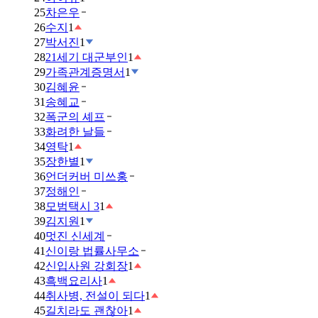
25
차은우
26
수지
1
27
박서진
1
28
21세기 대군부인
1
29
가족관계증명서
1
30
김혜윤
31
송혜교
32
폭군의 셰프
33
화려한 날들
34
영탁
1
35
장한별
1
36
언더커버 미쓰홍
37
정해인
38
모범택시 3
1
39
김지원
1
40
멋진 신세계
41
신이랑 법률사무소
42
신입사원 강회장
1
43
흑백요리사
1
44
취사병, 전설이 되다
1
45
길치라도 괜찮아
1