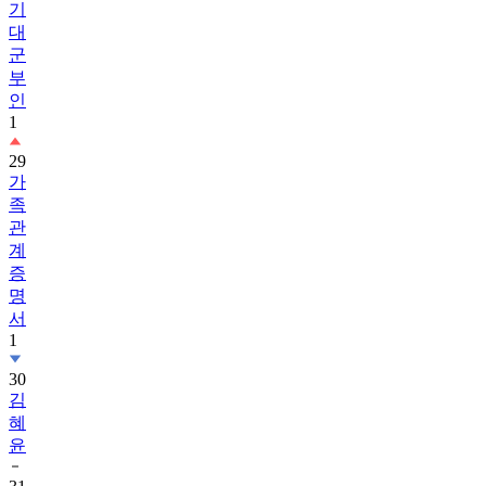
기
대
군
부
인
1
29
가
족
관
계
증
명
서
1
30
김
혜
윤