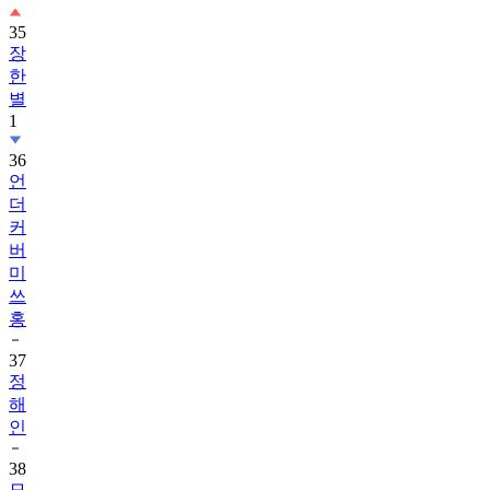
35
장
한
별
1
36
언
더
커
버
미
쓰
홍
37
정
해
인
38
모