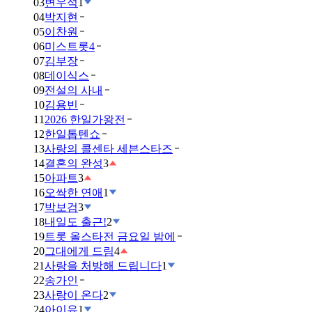
03
변우석
1
04
박지현
05
이찬원
06
미스트롯4
07
김부장
08
데이식스
09
전설의 사내
10
김용빈
11
2026 한일가왕전
12
한일톱텐쇼
13
사랑의 콜센타 세븐스타즈
14
결혼의 완성
3
15
아파트
3
16
오싹한 연애
1
17
박보검
3
18
내일도 출근!
2
19
트롯 올스타전 금요일 밤에
20
그대에게 드림
4
21
사랑을 처방해 드립니다
1
22
송가인
23
사랑이 온다
2
24
아이유
1