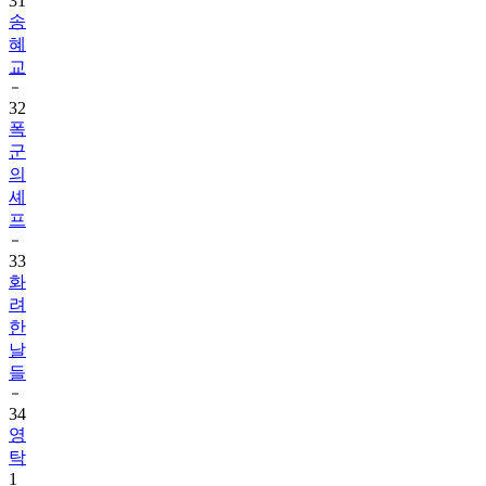
31
송
혜
교
32
폭
군
의
셰
프
33
화
려
한
날
들
34
영
탁
1