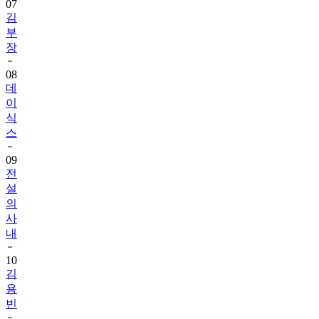
07
김
부
장
08
데
이
식
스
09
전
설
의
사
내
10
김
용
빈