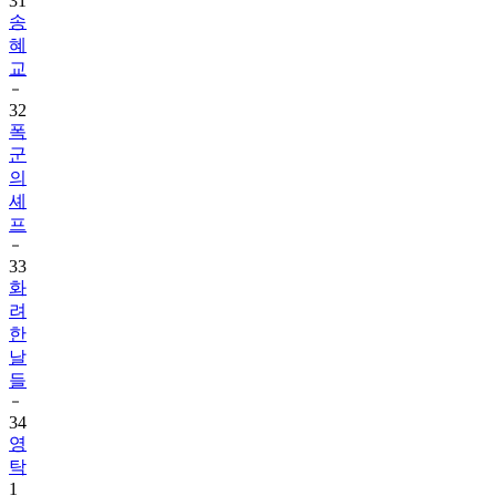
31
송
혜
교
32
폭
군
의
셰
프
33
화
려
한
날
들
34
영
탁
1