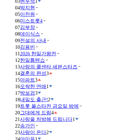
03
변우석
1
04
박지현
05
이찬원
06
미스트롯4
07
김부장
08
데이식스
09
전설의 사내
10
김용빈
11
2026 한일가왕전
12
한일톱텐쇼
13
사랑의 콜센타 세븐스타즈
14
결혼의 완성
3
15
아파트
3
16
오싹한 연애
1
17
박보검
3
18
내일도 출근!
2
19
트롯 올스타전 금요일 밤에
20
그대에게 드림
4
21
사랑을 처방해 드립니다
1
22
송가인
23
사랑이 온다
2
24
아이유
1