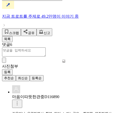
지금
트로트
를 주제로
49.2만명
이 이야기 중
스크랩
공유
신고
목록
댓글
6
사진첨부
등록
추천순
최신순
등록순
마음이따뜻한관중D116890