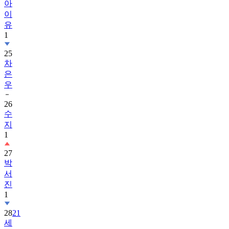
아
이
유
1
25
차
은
우
26
수
지
1
27
박
서
진
1
28
21
세