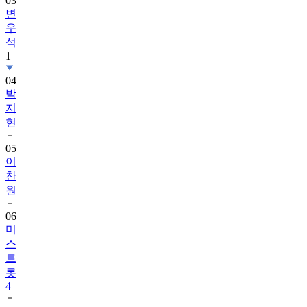
03
변
우
석
1
04
박
지
현
05
이
찬
원
06
미
스
트
롯
4