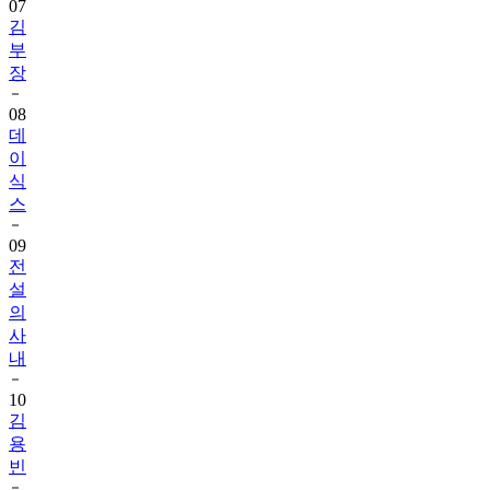
07
김
부
장
08
데
이
식
스
09
전
설
의
사
내
10
김
용
빈