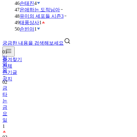
46
손태진
4
47
은애하는 도적님아
48
유미의 세포들 시즌3
49
태풍상사
1
50
손빈아
1
궁금한 내용을 검색해보세요
01
임
즐겨찾기
영
전체
웅
인기글
공지
02
금
타
는
금
요
일
1