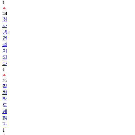
1
44
취
사
병,
전
설
이
되
다
1
45
길
치
라
도
괜
찮
아
1