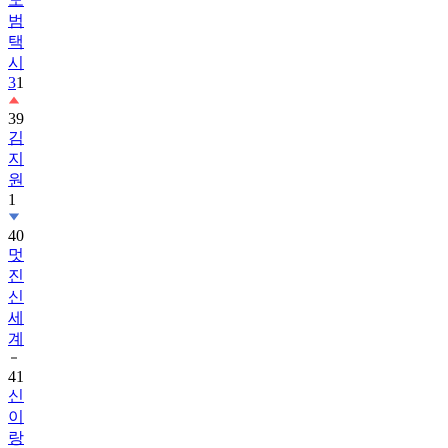
범
택
시
3
1
39
김
지
원
1
40
멋
진
신
세
계
41
신
이
랑