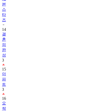
븐
스
타
즈
14
결
혼
의
완
성
3
15
아
파
트
3
16
오
싹