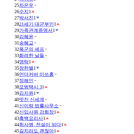
25
차은우
26
수지
1
27
박서진
1
28
21세기 대군부인
1
29
가족관계증명서
1
30
김혜윤
31
송혜교
32
폭군의 셰프
33
화려한 날들
34
영탁
1
35
장한별
1
36
언더커버 미쓰홍
37
정해인
38
모범택시 3
1
39
김지원
1
40
멋진 신세계
41
신이랑 법률사무소
42
신입사원 강회장
1
43
흑백요리사
1
44
취사병, 전설이 되다
1
45
길치라도 괜찮아
1