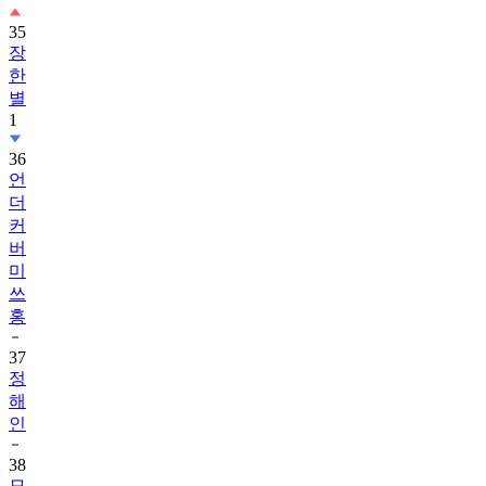
35
장
한
별
1
36
언
더
커
버
미
쓰
홍
37
정
해
인
38
모