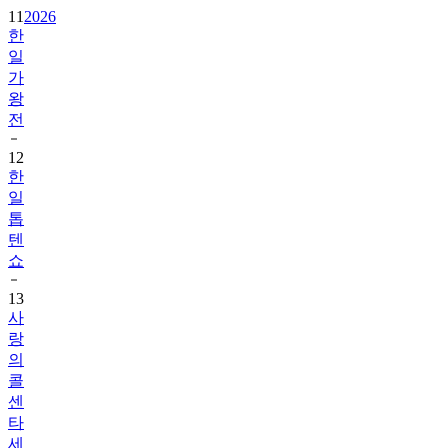
11
2026
한
일
가
왕
전
12
한
일
톱
텐
쇼
13
사
랑
의
콜
센
타
세