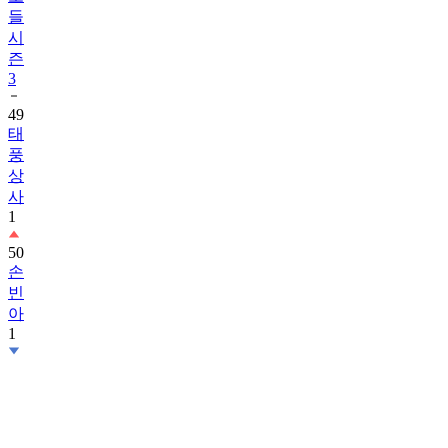
들
시
즌
3
49
태
풍
상
사
1
50
손
빈
아
1