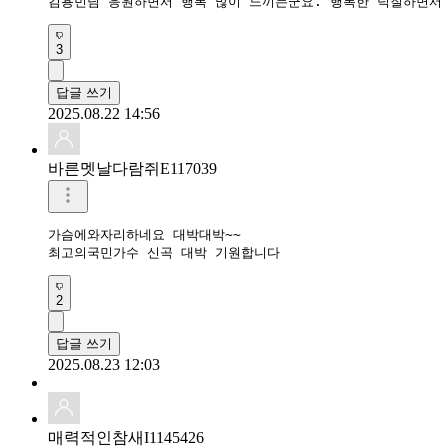
김용빈님 응원하면서 행복 많이 느끼는군요. 행복한 덕질하면서 
3
답글 쓰기
2025.08.22 14:56
바른멧날다람쥐E117039
가슴에와자리하네요 대박대박~~ 

2
답글 쓰기
2025.08.23 12:03
매력적인참새I1145426