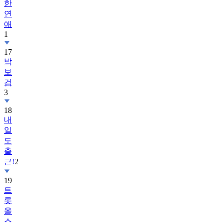
한
연
애
1
17
박
보
검
3
18
내
일
도
출
근!
2
19
트
롯
올
스