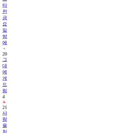
타
전
금
요
일
밤
에
20
그
대
에
게
드
림
4
21
사
랑
을
처