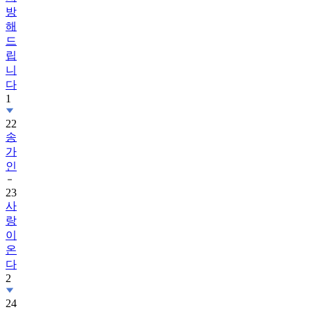
방
해
드
립
니
다
1
22
송
가
인
23
사
랑
이
온
다
2
24