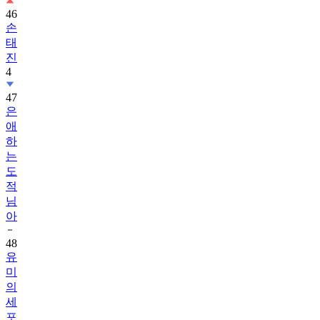
46
손
태
진
4
47
은
애
하
는
도
적
님
아
48
유
미
의
세
포