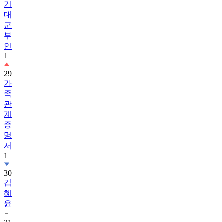
기
대
군
부
인
1
29
가
족
관
계
증
명
서
1
30
김
혜
윤