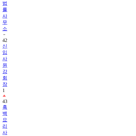
법
률
사
무
소
42
신
입
사
원
강
회
장
1
43
흑
백
요
리
사