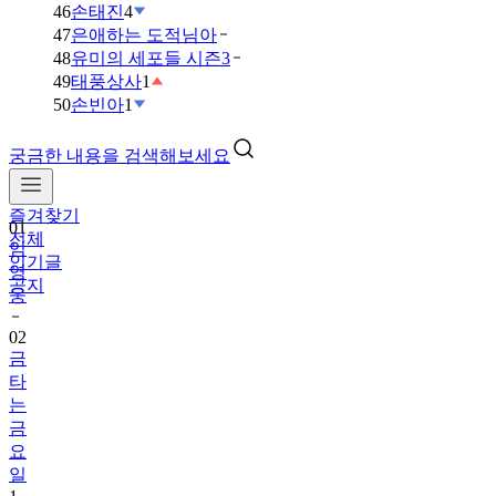
46
손태진
4
47
은애하는 도적님아
48
유미의 세포들 시즌3
49
태풍상사
1
50
손빈아
1
궁금한 내용을 검색해보세요
즐겨찾기
01
전체
임
인기글
영
공지
웅
02
금
타
는
금
요
일