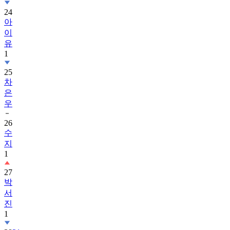
24
아
이
유
1
25
차
은
우
26
수
지
1
27
박
서
진
1