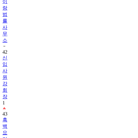
이
랑
법
률
사
무
소
42
신
입
사
원
강
회
장
1
43
흑
백
요