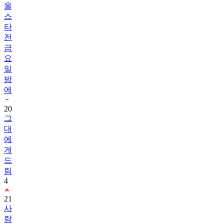
올
스
타
전
금
요
일
밤
에
20
그
대
에
게
드
림
4
21
사
랑