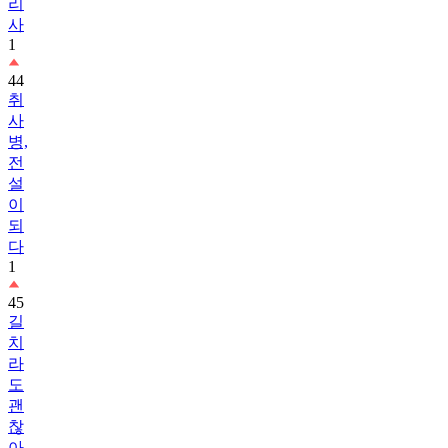
리
사
1
44
취
사
병,
전
설
이
되
다
1
45
길
치
라
도
괜
찮
아