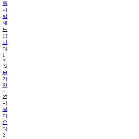
을
처
방
해
드
립
니
다
1
22
송
가
인
23
사
랑
이
온
다
2