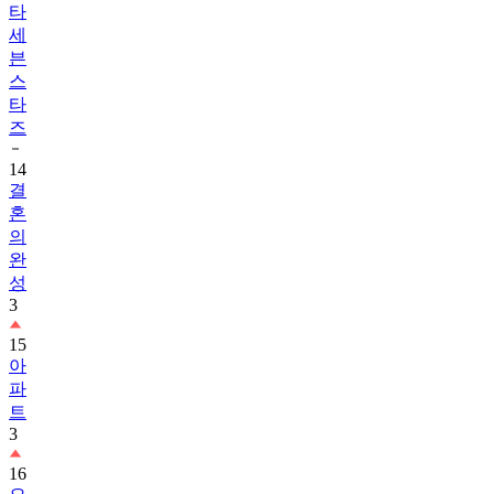
타
세
븐
스
타
즈
14
결
혼
의
완
성
3
15
아
파
트
3
16