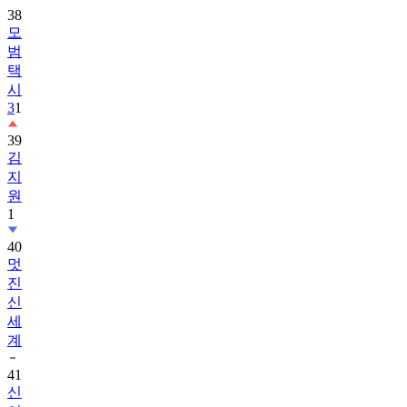
38
모
범
택
시
3
1
39
김
지
원
1
40
멋
진
신
세
계
41
신