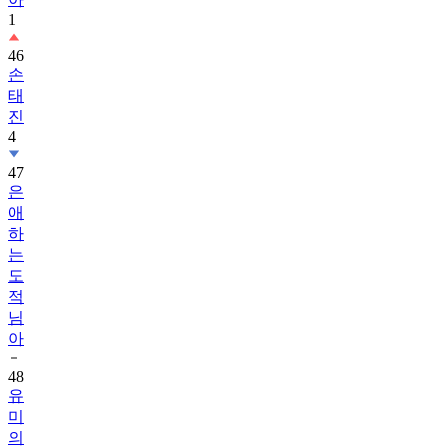
1
46
손
태
진
4
47
은
애
하
는
도
적
님
아
48
유
미
의