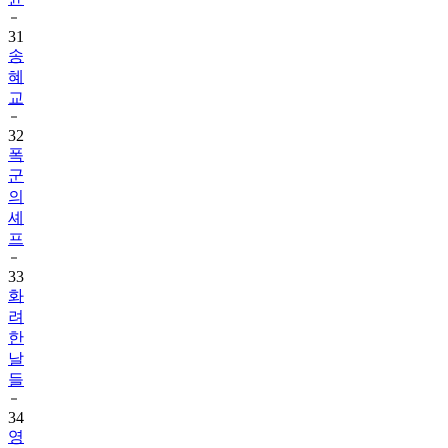
31
송
혜
교
32
폭
군
의
셰
프
33
화
려
한
날
들
34
영