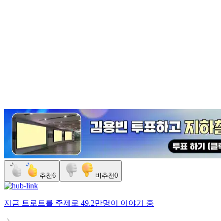
추천
6
비추천
0
지금
트로트
를 주제로
49.2만명
이 이야기 중