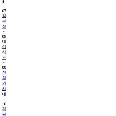
4
07
김
부
장
08
데
이
식
스
09
전
설
의
사
내
10
김
용