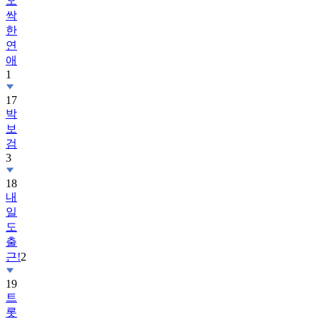
오
싹
한
연
애
1
17
박
보
검
3
18
내
일
도
출
근!
2
19
트
롯