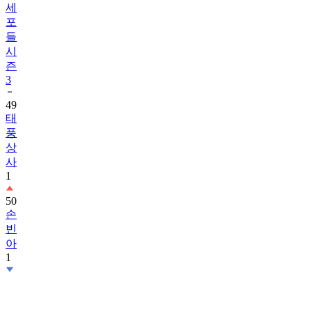
세
포
들
시
즌
3
49
태
풍
상
사
1
50
손
빈
아
1