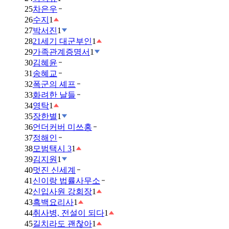
25
차은우
26
수지
1
27
박서진
1
28
21세기 대군부인
1
29
가족관계증명서
1
30
김혜윤
31
송혜교
32
폭군의 셰프
33
화려한 날들
34
영탁
1
35
장한별
1
36
언더커버 미쓰홍
37
정해인
38
모범택시 3
1
39
김지원
1
40
멋진 신세계
41
신이랑 법률사무소
42
신입사원 강회장
1
43
흑백요리사
1
44
취사병, 전설이 되다
1
45
길치라도 괜찮아
1