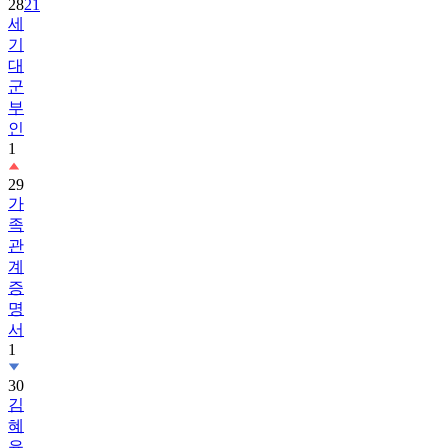
28
21
세
기
대
군
부
인
1
29
가
족
관
계
증
명
서
1
30
김
혜
윤