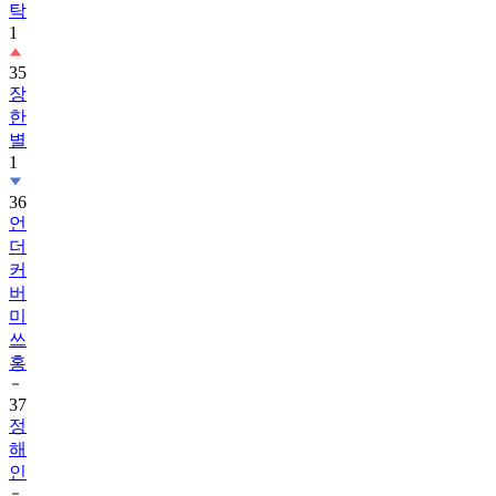
탁
1
35
장
한
별
1
36
언
더
커
버
미
쓰
홍
37
정
해
인