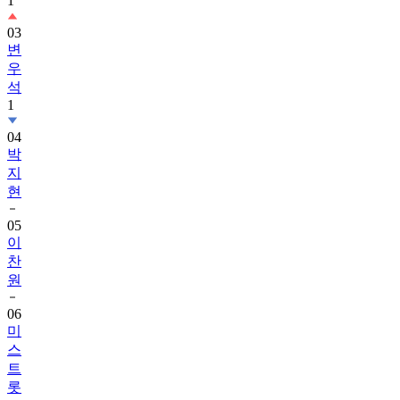
1
03
변
우
석
1
04
박
지
현
05
이
찬
원
06
미
스
트
롯