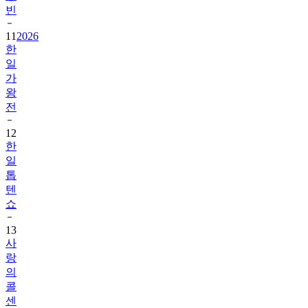
빈
11
2026
한
일
가
왕
전
12
한
일
톱
텐
쇼
13
사
랑
의
콜
센