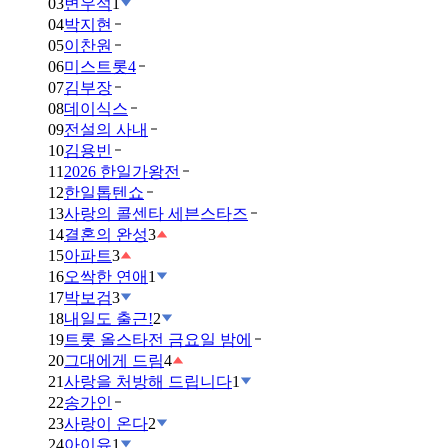
03
변우석
1
04
박지현
05
이찬원
06
미스트롯4
07
김부장
08
데이식스
09
전설의 사내
10
김용빈
11
2026 한일가왕전
12
한일톱텐쇼
13
사랑의 콜센타 세븐스타즈
14
결혼의 완성
3
15
아파트
3
16
오싹한 연애
1
17
박보검
3
18
내일도 출근!
2
19
트롯 올스타전 금요일 밤에
20
그대에게 드림
4
21
사랑을 처방해 드립니다
1
22
송가인
23
사랑이 온다
2
24
아이유
1