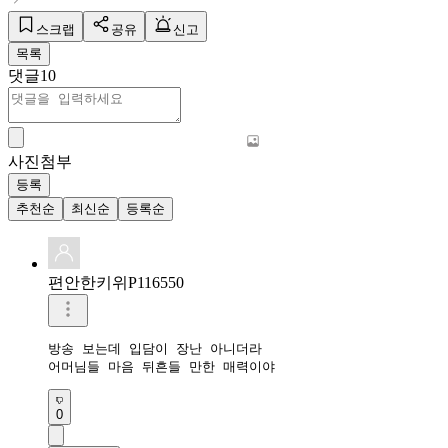
스크랩
공유
신고
목록
댓글
10
사진첨부
등록
추천순
최신순
등록순
편안한키위P116550
방송 보는데 입담이 장난 아니더라

어머님들 마음 뒤흔들 만한 매력이야
0