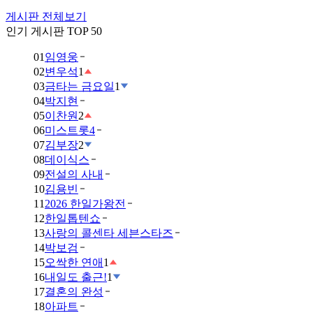
게시판 전체보기
인기 게시판 TOP 50
01
임영웅
02
변우석
1
03
금타는 금요일
1
04
박지현
05
이찬원
2
06
미스트롯4
07
김부장
2
08
데이식스
09
전설의 사내
10
김용빈
11
2026 한일가왕전
12
한일톱텐쇼
13
사랑의 콜센타 세븐스타즈
14
박보검
15
오싹한 연애
1
16
내일도 출근!
1
17
결혼의 완성
18
아파트