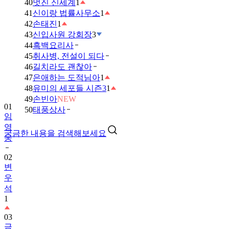
40
멋진 신세계
1
41
신이랑 법률사무소
1
42
손태진
1
43
신입사원 강회장
3
44
흑백요리사
45
취사병, 전설이 되다
46
길치라도 괜찮아
47
은애하는 도적님아
1
48
유미의 세포들 시즌3
1
49
손빈아
NEW
01
50
태풍상사
임
영
궁금한 내용을 검색해보세요
웅
02
변
우
석
1
03
금