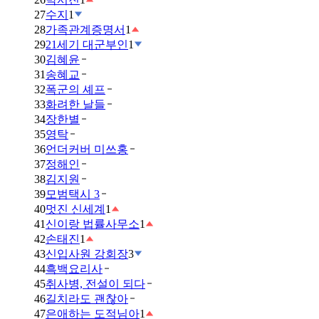
27
수지
1
28
가족관계증명서
1
29
21세기 대군부인
1
30
김혜윤
31
송혜교
32
폭군의 셰프
33
화려한 날들
34
장한별
35
영탁
36
언더커버 미쓰홍
37
정해인
38
김지원
39
모범택시 3
40
멋진 신세계
1
41
신이랑 법률사무소
1
42
손태진
1
43
신입사원 강회장
3
44
흑백요리사
45
취사병, 전설이 되다
46
길치라도 괜찮아
47
은애하는 도적님아
1