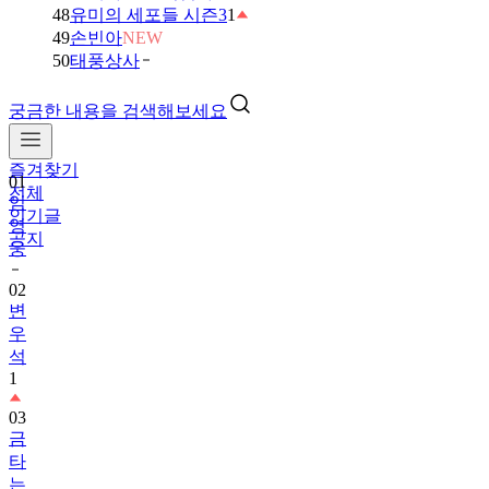
48
유미의 세포들 시즌3
1
49
손빈아
NEW
50
태풍상사
궁금한 내용을 검색해보세요
즐겨찾기
01
전체
임
인기글
영
공지
웅
02
변
우
석
1
03
금
타
는