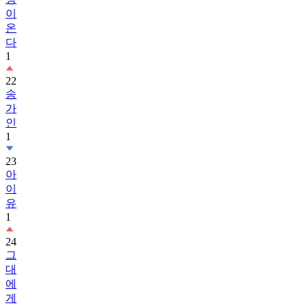
이
온
다
1
22
송
가
인
1
23
아
이
유
1
24
그
대
에
게