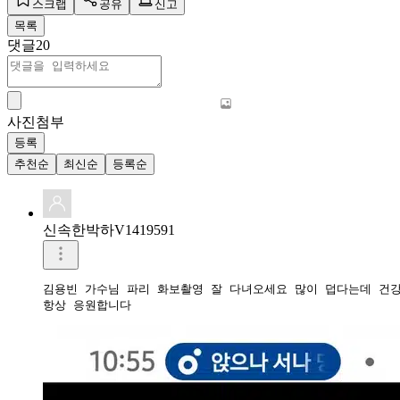
스크랩
공유
신고
목록
댓글
20
사진첨부
등록
추천순
최신순
등록순
신속한박하V1419591
김용빈 가수님 파리 화보촬영 잘 다녀오세요 많이 덥다는데 건강
항상 응원합니다