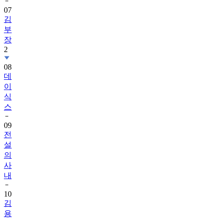
07
김
부
장
2
08
데
이
식
스
09
전
설
의
사
내
10
김
용