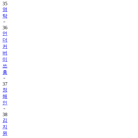
35
영
탁
36
언
더
커
버
미
쓰
홍
37
정
해
인
38
김
지
원