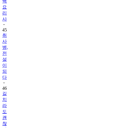
백
요
리
사
45
취
사
병,
전
설
이
되
다
46
길
치
라
도
괜
찮