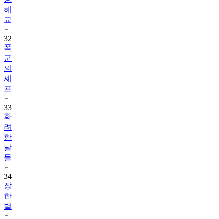
혜
교
32
폭
군
의
셰
프
33
화
려
한
날
들
34
장
한
별