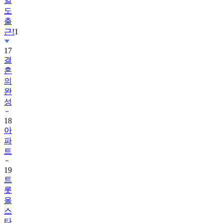
일
도
출
근!
1
17
결
혼
의
완
성
18
아
파
트
19
트
롯
올
스
타