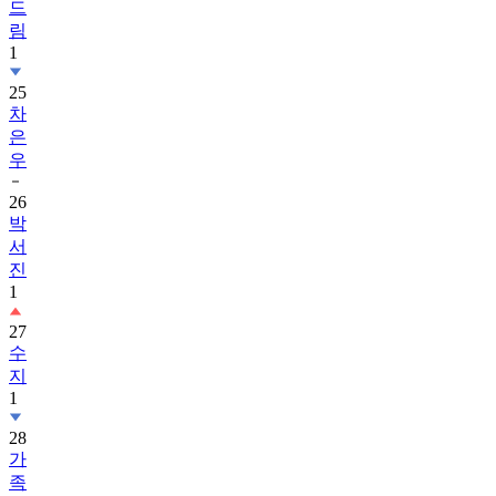
드
림
1
25
차
은
우
26
박
서
진
1
27
수
지
1
28
가
족