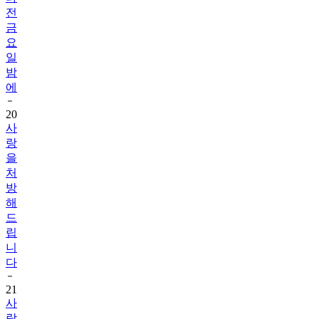
전
금
요
일
밤
에
20
사
랑
을
처
방
해
드
립
니
다
21
사
랑