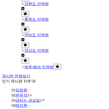
강원도 지역방
충청도 지역방
전라도 지역방
경상도 지역방
제주/해외 지역방
게시판 전체보기
인기 게시판 TOP 50
01
임영웅
02
변우석
1
03
금타는 금요일
1
04
박지현