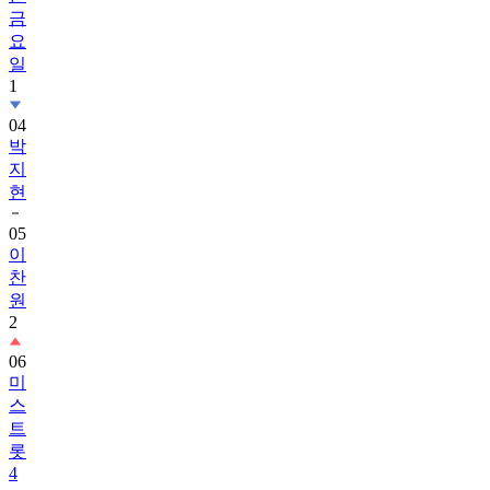
금
요
일
1
04
박
지
현
05
이
찬
원
2
06
미
스
트
롯
4