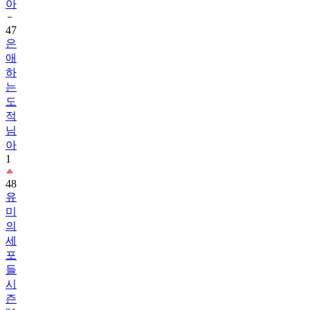
아
47
은
애
하
는
도
적
님
아
1
48
유
미
의
세
포
들
시
즌