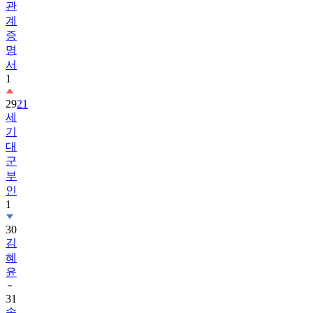
관
계
증
명
서
1
29
21
세
기
대
군
부
인
1
30
김
혜
윤
31
송