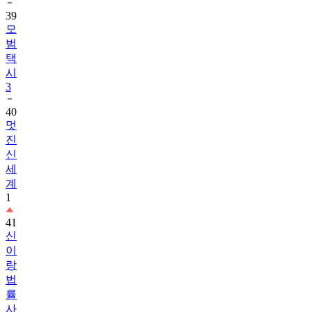
39
모
범
택
시
3
40
멋
진
신
세
계
1
41
신
이
랑
법
률
사