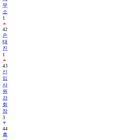
무
소
1
42
손
태
진
1
43
신
입
사
원
강
회
장
3
44
흑