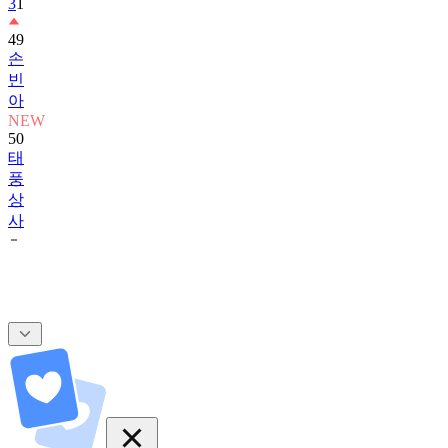
3
1
49
손
빈
아
NEW
50
태
풍
상
사