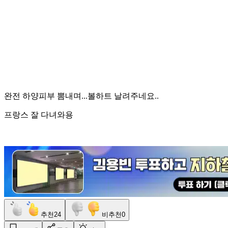
완전 하양피부 뽐내며...볼하트 날려주네요..
프랑스 잘 다녀와용
추천
24
비추천
0