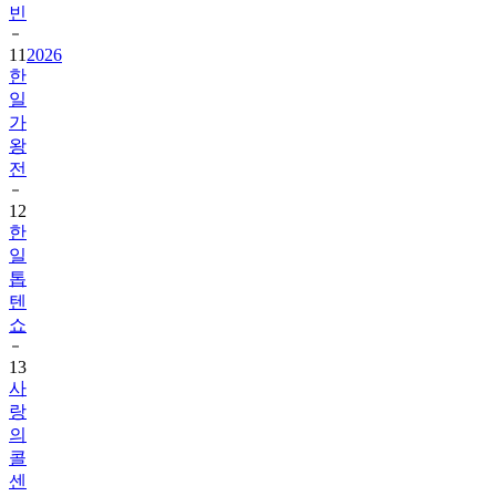
빈
11
2026
한
일
가
왕
전
12
한
일
톱
텐
쇼
13
사
랑
의
콜
센