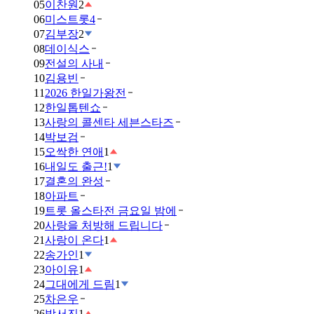
05
이찬원
2
06
미스트롯4
07
김부장
2
08
데이식스
09
전설의 사내
10
김용빈
11
2026 한일가왕전
12
한일톱텐쇼
13
사랑의 콜센타 세븐스타즈
14
박보검
15
오싹한 연애
1
16
내일도 출근!
1
17
결혼의 완성
18
아파트
19
트롯 올스타전 금요일 밤에
20
사랑을 처방해 드립니다
21
사랑이 온다
1
22
송가인
1
23
아이유
1
24
그대에게 드림
1
25
차은우
26
박서진
1