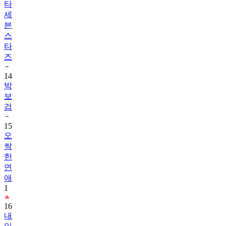
타
세
븐
스
타
즈
14
박
보
검
15
오
싹
한
연
애
1
16
내