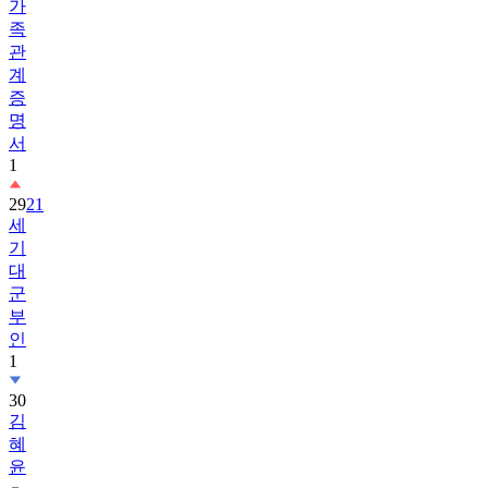
관
계
증
명
서
1
29
21
세
기
대
군
부
인
1
30
김
혜
윤
31