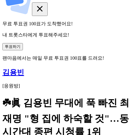
무료 투표권
100
표
가 도착했어요!
내 트롯스타에게 투표해주세요!
투표하기
팬마음에서는
매일
무료 투표권
100
표를 드려요!
김용빈
[
응원방
]
☘️眞 김용빈 무대에 푹 빠진 최
재명 "형 집에 하숙할 것"…동
시간대 종편 시청률 1위