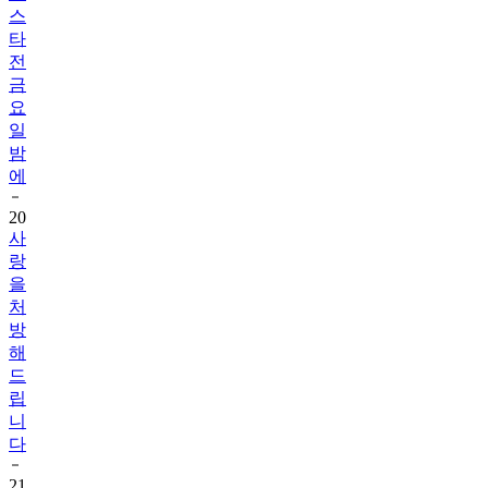
전
금
요
일
밤
에
20
사
랑
을
처
방
해
드
립
니
다
21
사