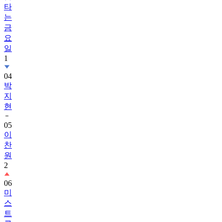
금
요
일
1
04
박
지
현
05
이
찬
원
2
06
미
스
트
롯
4