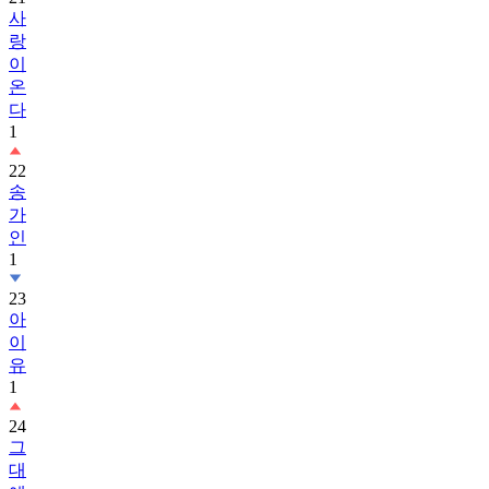
랑
이
온
다
1
22
송
가
인
1
23
아
이
유
1
24
그
대
에
게