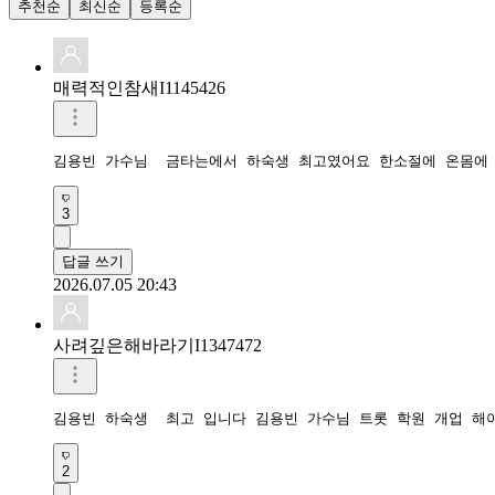
추천순
최신순
등록순
매력적인참새I1145426
김용빈 가수님  금타는에서 하숙생 최고였어요 한소절에 온몸에
3
답글 쓰기
2026.07.05 20:43
사려깊은해바라기I1347472
김용빈 하숙생  최고 입니다 김용빈 가수님 트롯 학원 개업 해
2