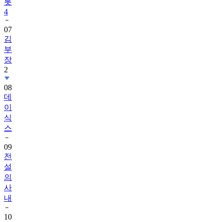
07
김
부
장
2
08
데
이
식
스
09
전
설
의
사
내
10
김
용