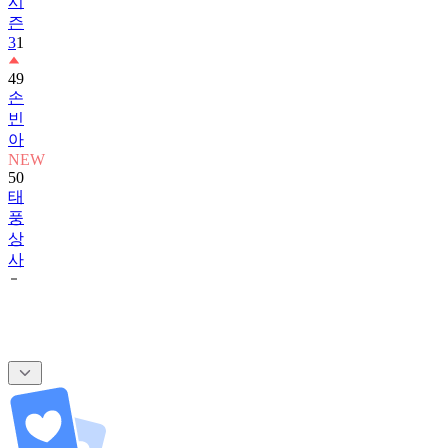
3
1
49
손
빈
아
NEW
50
태
풍
상
사