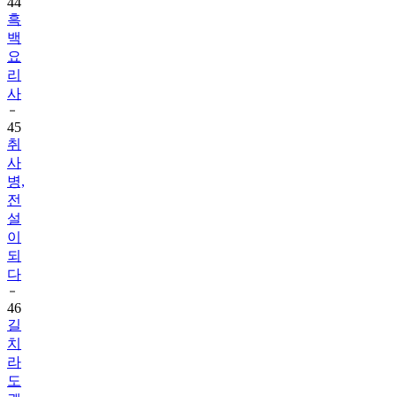
백
요
리
사
45
취
사
병,
전
설
이
되
다
46
길
치
라
도
괜
찮