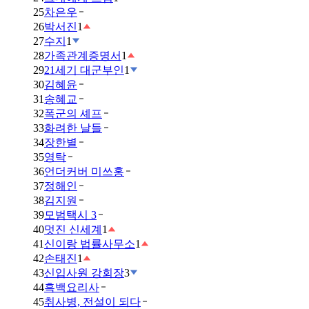
25
차은우
26
박서진
1
27
수지
1
28
가족관계증명서
1
29
21세기 대군부인
1
30
김혜윤
31
송혜교
32
폭군의 셰프
33
화려한 날들
34
장한별
35
영탁
36
언더커버 미쓰홍
37
정해인
38
김지원
39
모범택시 3
40
멋진 신세계
1
41
신이랑 법률사무소
1
42
손태진
1
43
신입사원 강회장
3
44
흑백요리사
45
취사병, 전설이 되다