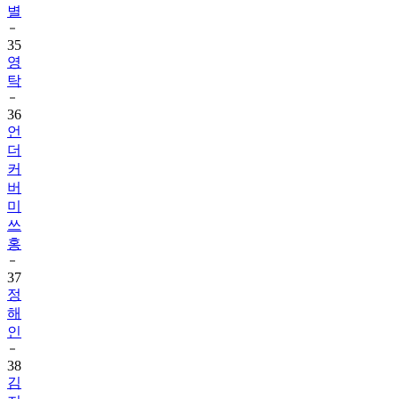
35
영
탁
36
언
더
커
버
미
쓰
홍
37
정
해
인
38
김
지
원