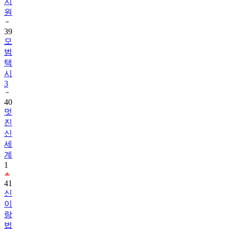
39
모
범
택
시
3
40
멋
진
신
세
계
1
41
신
이
랑
법
률
사