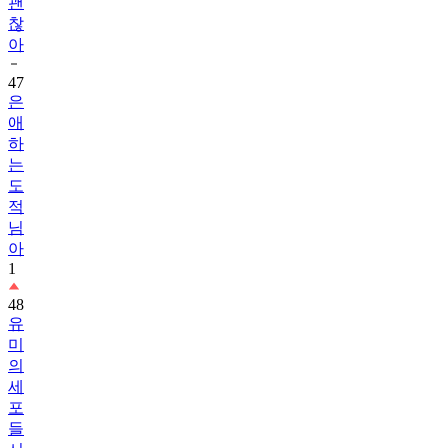
아
47
은
애
하
는
도
적
님
아
1
48
유
미
의
세
포
들
시
즌