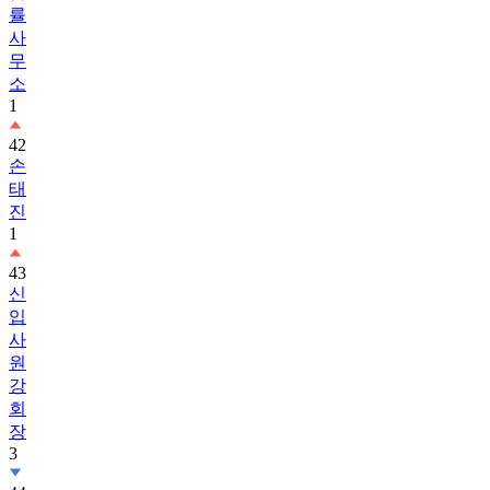
무
소
1
42
손
태
진
1
43
신
입
사
원
강
회
장
3
44
흑