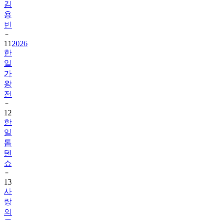
빈
11
2026
한
일
가
왕
전
12
한
일
톱
텐
쇼
13
사
랑
의
콜
센