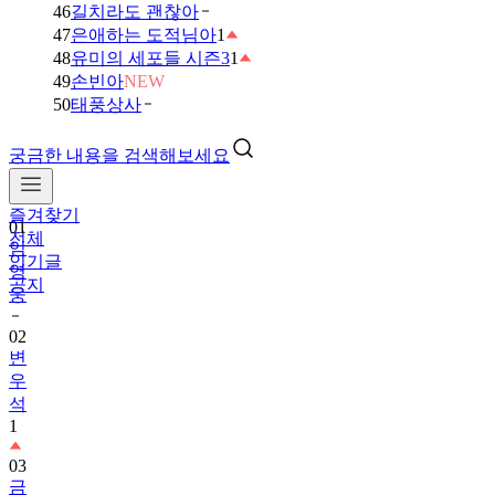
46
길치라도 괜찮아
47
은애하는 도적님아
1
48
유미의 세포들 시즌3
1
49
손빈아
NEW
50
태풍상사
궁금한 내용을 검색해보세요
01
임
즐겨찾기
영
전체
웅
인기글
공지
02
변
우
석
1
03
금
타
는