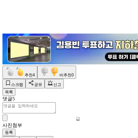
추천
4
비추천
0
스크랩
공유
신고
목록
댓글
5
사진첨부
등록