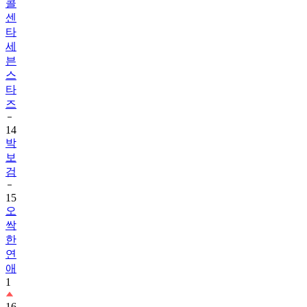
타
세
븐
스
타
즈
14
박
보
검
15
오
싹
한
연
애
1
16
내