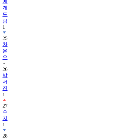
드
림
1
25
차
은
우
26
박
서
진
1
27
수
지
1
28
가
족