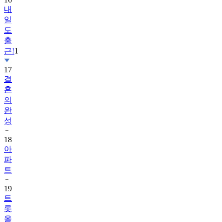
일
도
출
근!
1
17
결
혼
의
완
성
18
아
파
트
19
트
롯
올
스
타