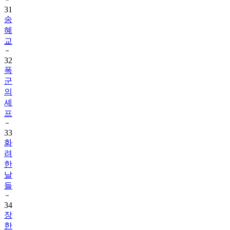
송
혜
교
32
폭
군
의
셰
프
33
화
려
한
날
들
34
장
한
별