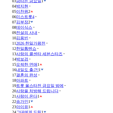
03
금타는 금요일
1
04
박지현
05
이찬원
2
06
미스트롯4
07
김부장
2
08
데이식스
09
전설의 사내
10
김용빈
11
2026 한일가왕전
12
한일톱텐쇼
13
사랑의 콜센타 세븐스타즈
14
박보검
15
오싹한 연애
1
16
내일도 출근!
1
17
결혼의 완성
18
아파트
19
트롯 올스타전 금요일 밤에
20
사랑을 처방해 드립니다
21
사랑이 온다
1
22
송가인
1
23
아이유
1
24
그대에게 드림
1