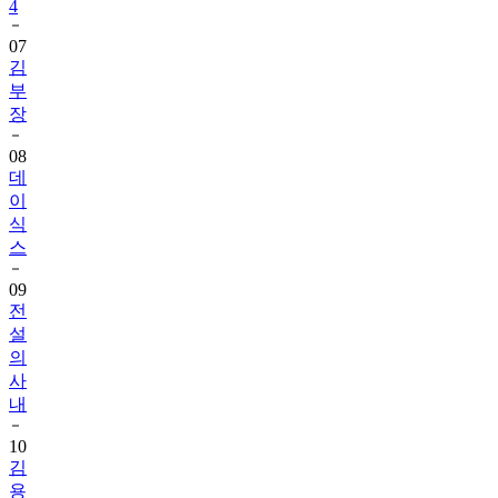
4
07
김
부
장
08
데
이
식
스
09
전
설
의
사
내
10
김
용