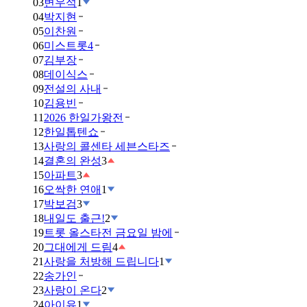
03
변우석
1
04
박지현
05
이찬원
06
미스트롯4
07
김부장
08
데이식스
09
전설의 사내
10
김용빈
11
2026 한일가왕전
12
한일톱텐쇼
13
사랑의 콜센타 세븐스타즈
14
결혼의 완성
3
15
아파트
3
16
오싹한 연애
1
17
박보검
3
18
내일도 출근!
2
19
트롯 올스타전 금요일 밤에
20
그대에게 드림
4
21
사랑을 처방해 드립니다
1
22
송가인
23
사랑이 온다
2
24
아이유
1