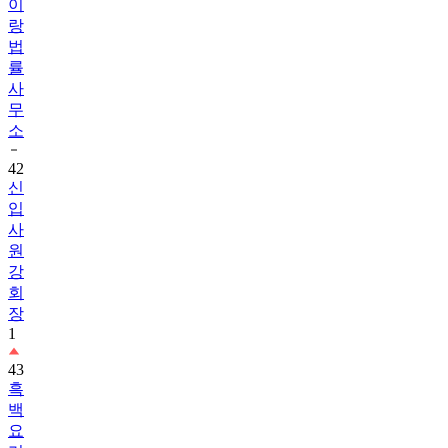
이
랑
법
률
사
무
소
42
신
입
사
원
강
회
장
1
43
흑
백
요