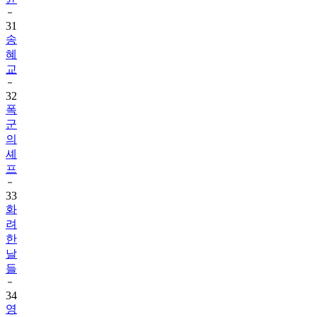
31
송
혜
교
32
폭
군
의
셰
프
33
화
려
한
날
들
34
영