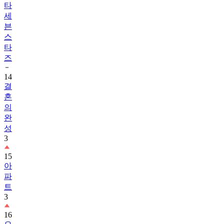
타
세
븐
스
타
즈
14
결
혼
의
완
성
3
15
아
파
트
3
16