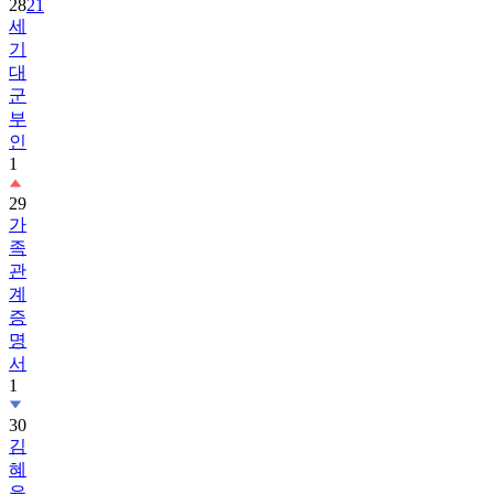
28
21
세
기
대
군
부
인
1
29
가
족
관
계
증
명
서
1
30
김
혜
윤