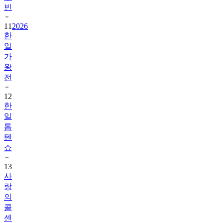
빈
11
2026
한
일
가
왕
전
12
한
일
톱
텐
쇼
13
사
랑
의
콜
센