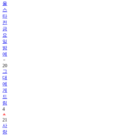
올
스
타
전
금
요
일
밤
에
20
그
대
에
게
드
림
4
21
사
랑