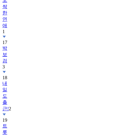
오
싹
한
연
애
1
17
박
보
검
3
18
내
일
도
출
근!
2
19
트
롯