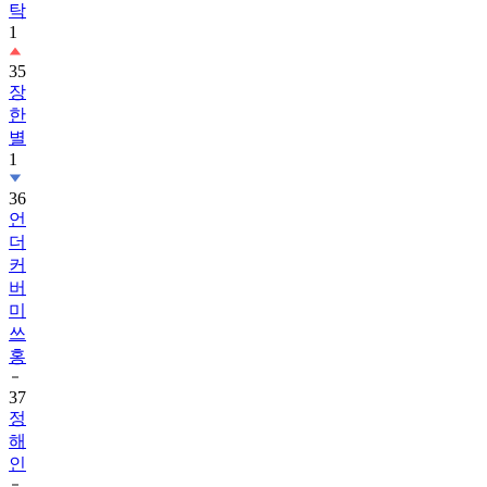
탁
1
35
장
한
별
1
36
언
더
커
버
미
쓰
홍
37
정
해
인