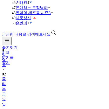
46
손태진
4
47
은애하는 도적님아
48
유미의 세포들 시즌3
49
태풍상사
1
50
손빈아
1
궁금한 내용을 검색해보세요
즐겨찾기
01
전체
임
인기글
영
공지
웅
02
금
타
는
금
요
일