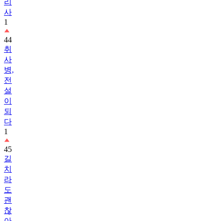
리
사
1
44
취
사
병,
전
설
이
되
다
1
45
길
치
라
도
괜
찮
아