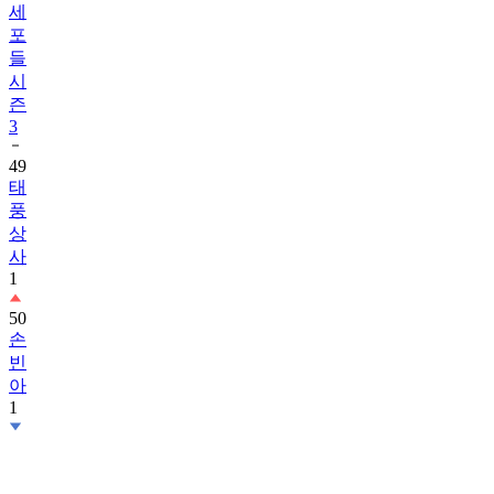
세
포
들
시
즌
3
49
태
풍
상
사
1
50
손
빈
아
1