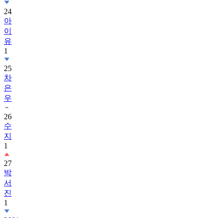
24
아
이
유
1
25
차
은
우
26
수
지
1
27
박
서
진
1