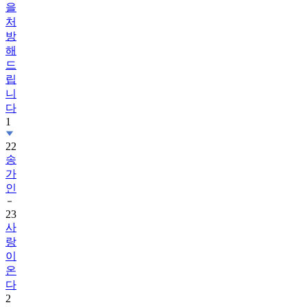
을
처
방
해
드
립
니
다
1
22
송
가
인
23
사
랑
이
온
다
2