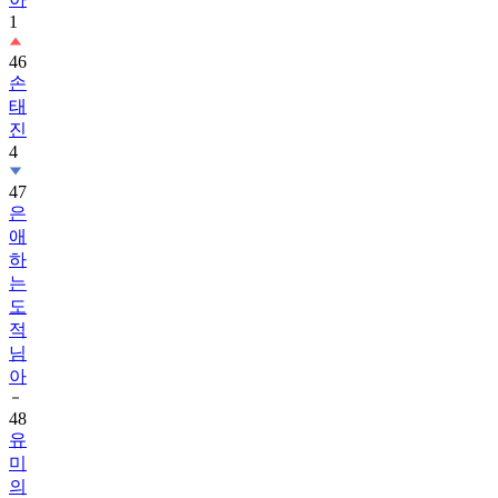
1
46
손
태
진
4
47
은
애
하
는
도
적
님
아
48
유
미
의