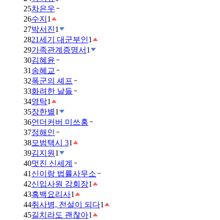
25
차은우
26
수지
1
27
박서진
1
28
21세기 대군부인
1
29
가족관계증명서
1
30
김혜윤
31
송혜교
32
폭군의 셰프
33
화려한 날들
34
영탁
1
35
장한별
1
36
언더커버 미쓰홍
37
정해인
38
모범택시 3
1
39
김지원
1
40
멋진 신세계
41
신이랑 법률사무소
42
신입사원 강회장
1
43
흑백요리사
1
44
취사병, 전설이 되다
1
45
길치라도 괜찮아
1