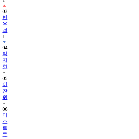
1
03
변
우
석
1
04
박
지
현
05
이
찬
원
06
미
스
트
롯