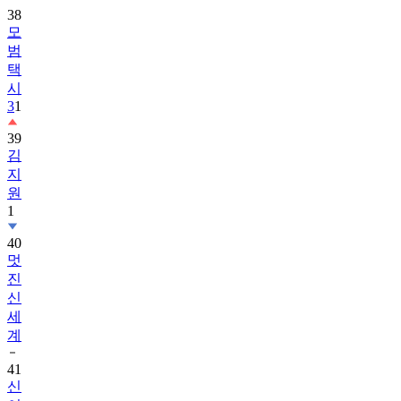
38
모
범
택
시
3
1
39
김
지
원
1
40
멋
진
신
세
계
41
신