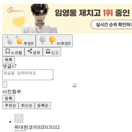
추천
0
비추천
0
스크랩
공유
신고
목록
댓글
17
사진첨부
등록
추천순
최신순
등록순
위대한코끼리D131112