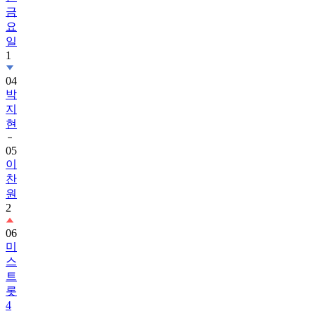
금
요
일
1
04
박
지
현
05
이
찬
원
2
06
미
스
트
롯
4