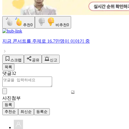
추천
0
비추천
0
지금
콘서트
를 주제로
16.7만명
이 이야기 중
스크랩
공유
신고
목록
댓글
32
사진첨부
등록
추천순
최신순
등록순