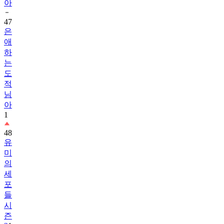
아
47
은
애
하
는
도
적
님
아
1
48
유
미
의
세
포
들
시
즌