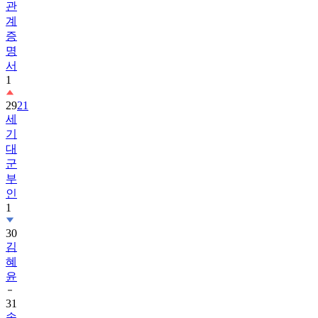
관
계
증
명
서
1
29
21
세
기
대
군
부
인
1
30
김
혜
윤
31
송