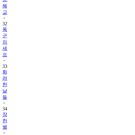
혜
교
32
폭
군
의
셰
프
33
화
려
한
날
들
34
장
한
별