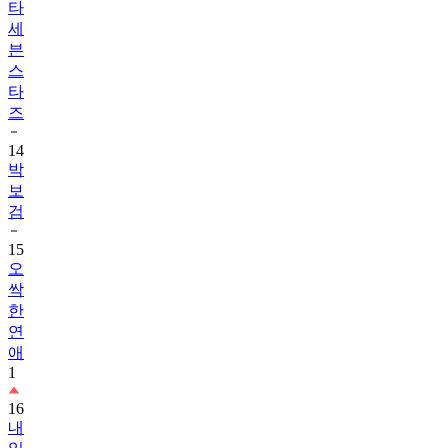
타
세
븐
스
타
즈
14
박
보
검
15
오
싹
한
연
애
1
16
내