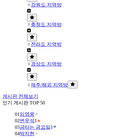
강원도 지역방
충청도 지역방
전라도 지역방
경상도 지역방
제주/해외 지역방
게시판 전체보기
인기 게시판 TOP 50
01
임영웅
02
변우석
1
03
금타는 금요일
1
04
박지현