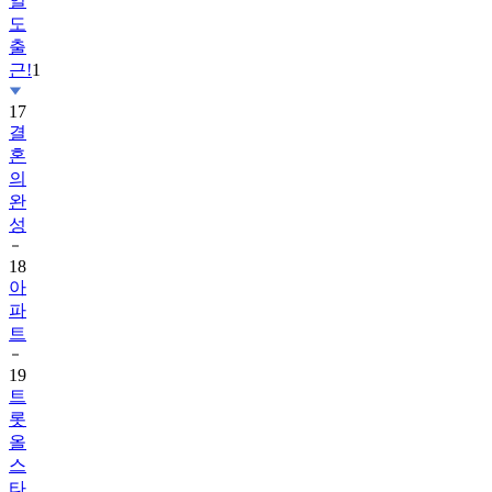
일
도
출
근!
1
17
결
혼
의
완
성
18
아
파
트
19
트
롯
올
스
타