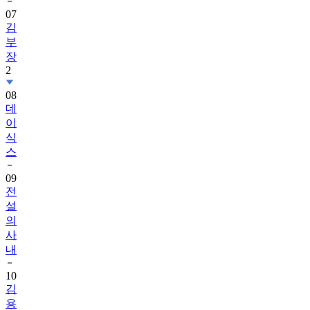
07
김
부
장
2
08
데
이
식
스
09
전
설
의
사
내
10
김
용