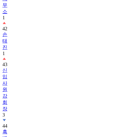
무
소
1
42
손
태
진
1
43
신
입
사
원
강
회
장
3
44
흑