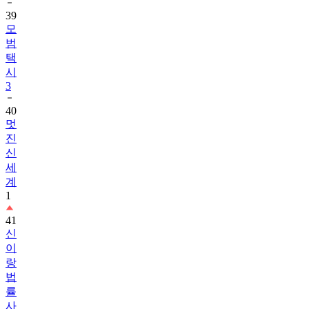
39
모
범
택
시
3
40
멋
진
신
세
계
1
41
신
이
랑
법
률
사