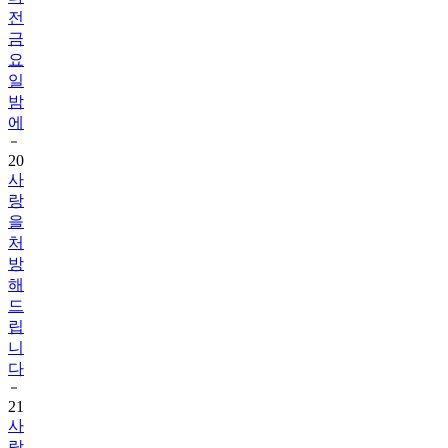
전
금
요
일
밤
에
20
사
랑
을
처
방
해
드
립
니
다
21
사
랑