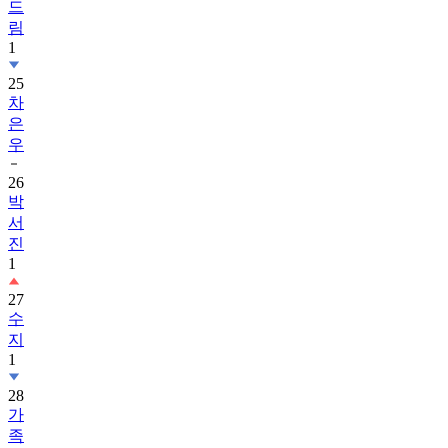
드
림
1
25
차
은
우
26
박
서
진
1
27
수
지
1
28
가
족