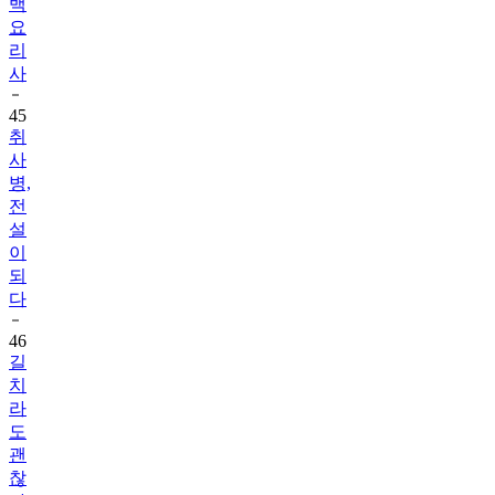
백
요
리
사
45
취
사
병,
전
설
이
되
다
46
길
치
라
도
괜
찮