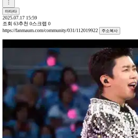
마타타
2025.07.17 15:59
조회
63
추천
0
스크랩
0
https://fanmaum.com/community/031/112019922
주소복사