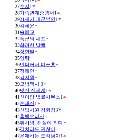
27
수지
1
28
가족관계증명서
1
29
21세기 대군부인
1
30
김혜윤
31
송혜교
32
폭군의 셰프
33
화려한 날들
34
장한별
35
영탁
36
언더커버 미쓰홍
37
정해인
38
김지원
39
모범택시 3
40
멋진 신세계
1
41
신이랑 법률사무소
1
42
손태진
1
43
신입사원 강회장
3
44
흑백요리사
45
취사병, 전설이 되다
46
길치라도 괜찮아
47
은애하는 도적님아
1