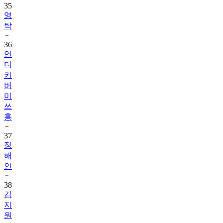
35
영
탁
36
언
더
커
버
미
쓰
홍
37
정
해
인
38
김
지
원