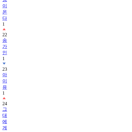
이
온
다
1
22
송
가
인
1
23
아
이
유
1
24
그
대
에
게