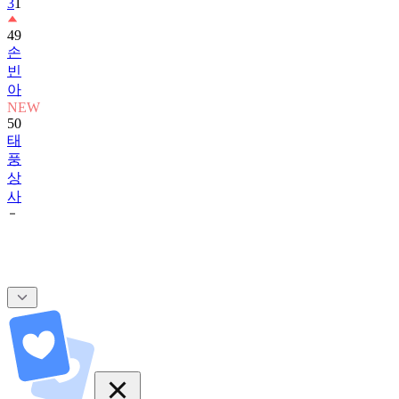
3
1
49
손
빈
아
NEW
50
태
풍
상
사