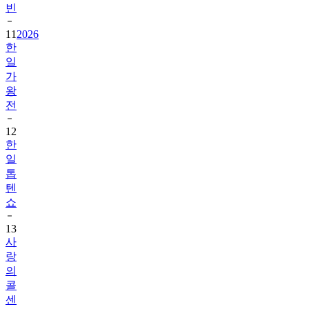
빈
11
2026
한
일
가
왕
전
12
한
일
톱
텐
쇼
13
사
랑
의
콜
센