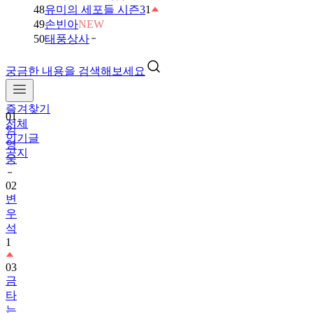
48
유미의 세포들 시즌3
1
49
손빈아
NEW
50
태풍상사
궁금한 내용을 검색해보세요
즐겨찾기
01
전체
임
인기글
영
공지
웅
02
변
우
석
1
03
금
타
는