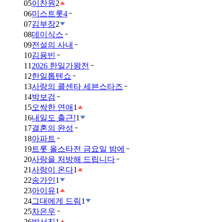
05
이찬원
2
06
미스트롯4
07
김부장
2
08
데이식스
09
전설의 사내
10
김용빈
11
2026 한일가왕전
12
한일톱텐쇼
13
사랑의 콜센타 세븐스타즈
14
박보검
15
오싹한 연애
1
16
내일도 출근!
1
17
결혼의 완성
18
아파트
19
트롯 올스타전 금요일 밤에
20
사랑을 처방해 드립니다
21
사랑이 온다
1
22
송가인
1
23
아이유
1
24
그대에게 드림
1
25
차은우
26
박서진
1