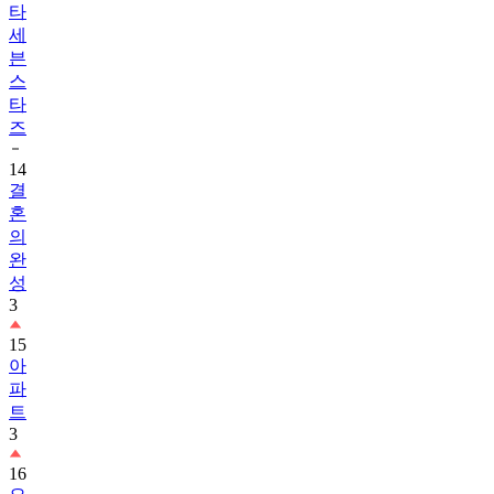
븐
스
타
즈
14
결
혼
의
완
성
3
15
아
파
트
3
16
오
싹