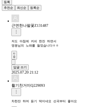
등록
추천순
최신순
등록순
근면한나팔꽃Z131487
저도 아침에 커피 한잔 하면서

영웅님의 노래를 들었습니다ㅎㅎ
0
답글 쓰기
2025.07.20 21:12
활기찬거미Q229093
차한잔 하며 듣기 딱이네요 선곡부터 좋아요