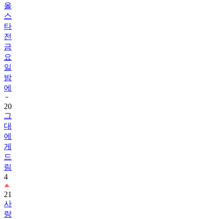
타
전
금
요
일
밤
에
20
그
대
에
게
드
림
4
21
사
랑
을
처