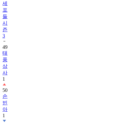
들
시
즌
3
49
태
풍
상
사
1
50
손
빈
아
1