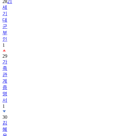
기
대
군
부
인
1
29
가
족
관
계
증
명
서
1
30
김
혜
윤