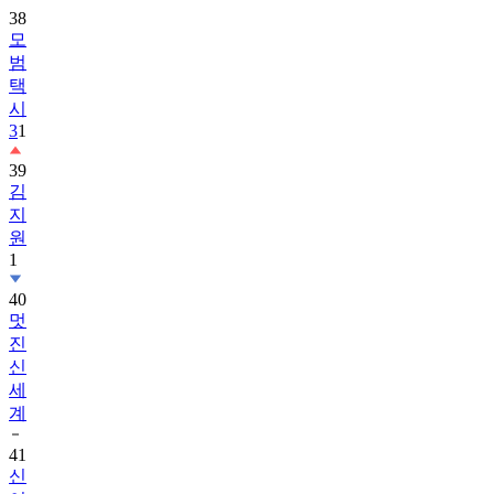
범
택
시
3
1
39
김
지
원
1
40
멋
진
신
세
계
41
신
이
랑