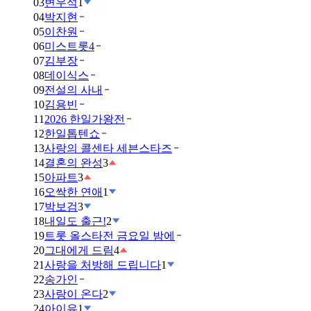
03
변우석
1
04
박지현
05
이찬원
06
미스트롯4
07
김부장
08
데이식스
09
전설의 사내
10
김용빈
11
2026 한일가왕전
12
한일톱텐쇼
13
사랑의 콜센타 세븐스타즈
14
결혼의 완성
3
15
아파트
3
16
오싹한 연애
1
17
박보검
3
18
내일도 출근!
2
19
트롯 올스타전 금요일 밤에
20
그대에게 드림
4
21
사랑을 처방해 드립니다
1
22
송가인
23
사랑이 온다
2
24
아이유
1