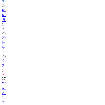
아
이
유
1
25
차
은
우
26
수
지
1
27
박
서
진
1
28
21
세