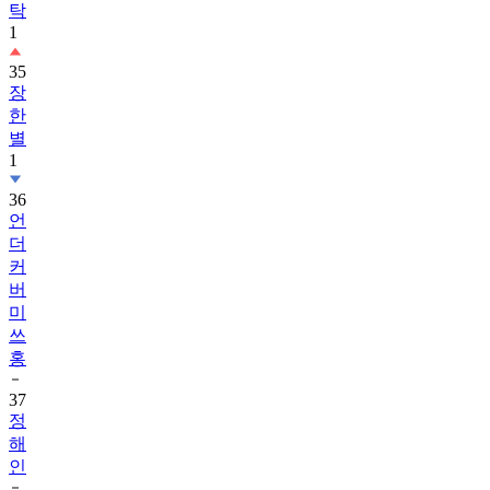
35
장
한
별
1
36
언
더
커
버
미
쓰
홍
37
정
해
인
38
모