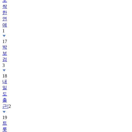
한
연
애
1
17
박
보
검
3
18
내
일
도
출
근!
2
19
트
롯
올
스