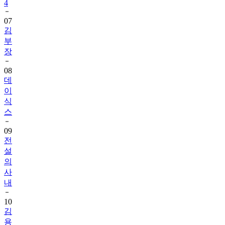
07
김
부
장
08
데
이
식
스
09
전
설
의
사
내
10
김
용
빈