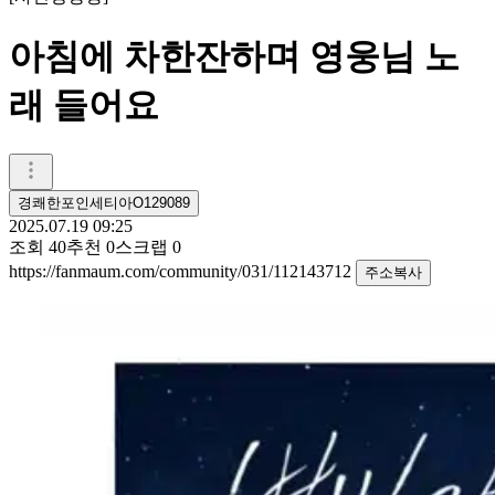
아침에 차한잔하며 영웅님 노
래 들어요
경쾌한포인세티아O129089
2025.07.19 09:25
조회
40
추천
0
스크랩
0
https://fanmaum.com/community/031/112143712
주소복사