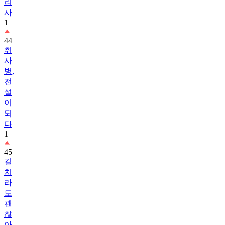
1
44
취
사
병,
전
설
이
되
다
1
45
길
치
라
도
괜
찮
아
1