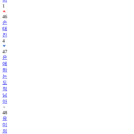
46
손
태
진
4
47
은
애
하
는
도
적
님
아
48
유
미
의
세
포