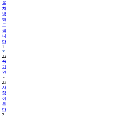
방
해
드
립
니
다
1
22
송
가
인
23
사
랑
이
온
다
2
24