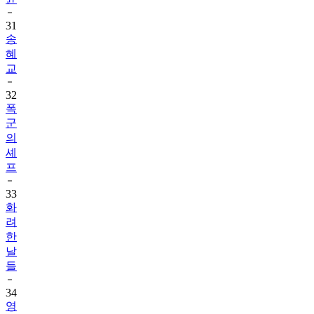
31
송
혜
교
32
폭
군
의
셰
프
33
화
려
한
날
들
34
영
탁
1