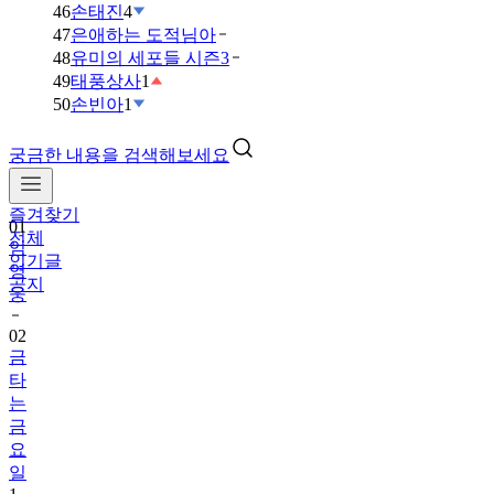
46
손태진
4
47
은애하는 도적님아
48
유미의 세포들 시즌3
49
태풍상사
1
50
손빈아
1
궁금한 내용을 검색해보세요
01
임
즐겨찾기
영
전체
웅
인기글
공지
02
금
타
는
금
요
일
1