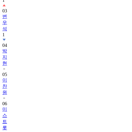
03
변
우
석
1
04
박
지
현
05
이
찬
원
06
미
스
트
롯
4