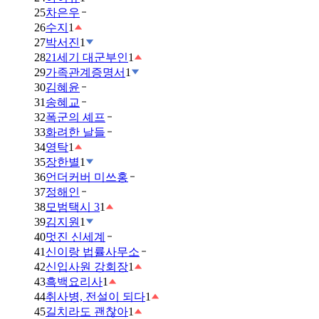
25
차은우
26
수지
1
27
박서진
1
28
21세기 대군부인
1
29
가족관계증명서
1
30
김혜윤
31
송혜교
32
폭군의 셰프
33
화려한 날들
34
영탁
1
35
장한별
1
36
언더커버 미쓰홍
37
정해인
38
모범택시 3
1
39
김지원
1
40
멋진 신세계
41
신이랑 법률사무소
42
신입사원 강회장
1
43
흑백요리사
1
44
취사병, 전설이 되다
1
45
길치라도 괜찮아
1