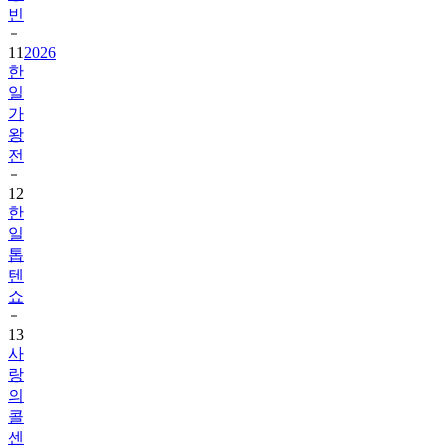
11
2026
한
일
가
왕
전
12
한
일
톱
텐
쇼
13
사
랑
의
콜
센
타
세