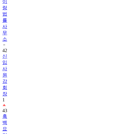
법
률
사
무
소
42
신
입
사
원
강
회
장
1
43
흑
백
요
리
사