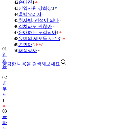
42
손태진
1
43
신입사원 강회장
3
44
흑백요리사
45
취사병, 전설이 되다
46
길치라도 괜찮아
47
은애하는 도적님아
1
48
유미의 세포들 시즌3
1
49
손빈아
NEW
01
50
태풍상사
임
영
궁금한 내용을 검색해보세요
웅
02
변
우
석
1
03
금
타
는