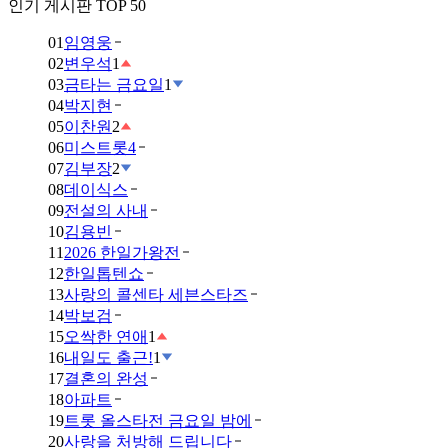
인기 게시판 TOP 50
01
임영웅
02
변우석
1
03
금타는 금요일
1
04
박지현
05
이찬원
2
06
미스트롯4
07
김부장
2
08
데이식스
09
전설의 사내
10
김용빈
11
2026 한일가왕전
12
한일톱텐쇼
13
사랑의 콜센타 세븐스타즈
14
박보검
15
오싹한 연애
1
16
내일도 출근!
1
17
결혼의 완성
18
아파트
19
트롯 올스타전 금요일 밤에
20
사랑을 처방해 드립니다