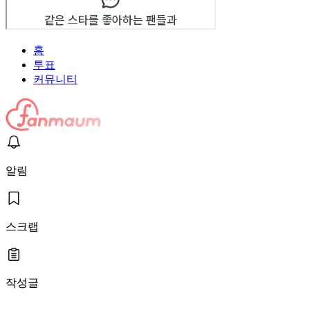
홈
투표
커뮤니티
알림
스크랩
작성글