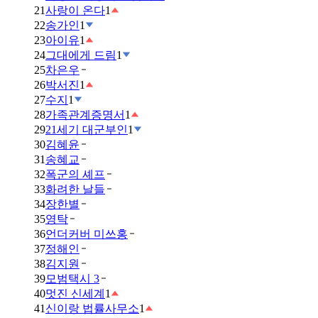
21
사랑이 온다
1
22
송가인
1
23
아이유
1
24
그대에게 드림
1
25
차은우
26
박서진
1
27
수지
1
28
가족관계증명서
1
29
21세기 대군부인
1
30
김혜윤
31
송혜교
32
폭군의 셰프
33
화려한 날들
34
장한별
35
영탁
36
언더커버 미쓰홍
37
정해인
38
김지원
39
모범택시 3
40
멋진 신세계
1
41
신이랑 법률사무소
1