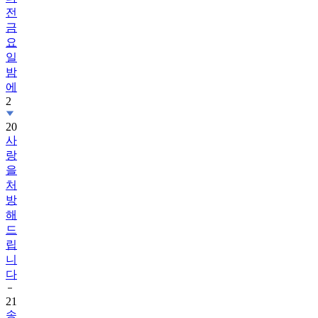
전
금
요
일
밤
에
2
20
사
랑
을
처
방
해
드
립
니
다
21
송