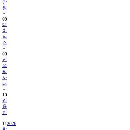
찬
원
08
데
이
식
스
09
전
설
의
사
내
10
김
용
빈
11
2026
한