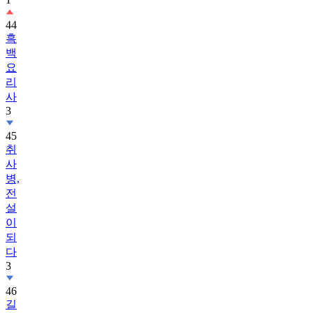
44
흑
백
요
리
사
3
45
취
사
병,
전
설
이
되
다
3
46
길