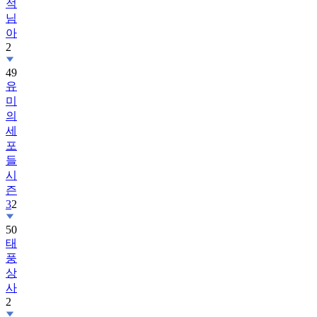
적
님
아
2
49
유
미
의
세
포
들
시
즌
3
2
50
태
풍
상
사
2