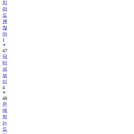
치
라
도
괜
찮
아
1
47
닥
터
섬
보
이
4
48
은
애
하
는
도