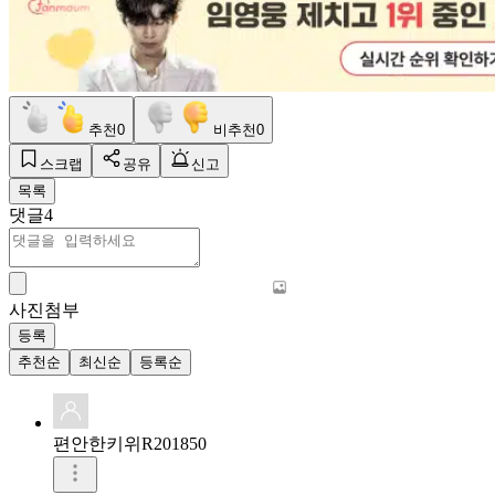
추천
0
비추천
0
스크랩
공유
신고
목록
댓글
4
사진첨부
등록
추천순
최신순
등록순
편안한키위R201850