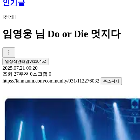
인기글
[
전체
]
임영웅 님 Do or Die 멋지다
열정적인라임W116452
2025.07.21 00:20
조회
27
추천
0
스크랩
0
https://fanmaum.com/community/031/112276032
주소복사