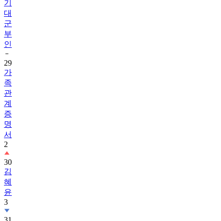
기
대
군
부
인
29
가
족
관
계
증
명
서
2
30
김
혜
윤
3
31