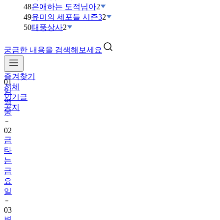
48
은애하는 도적님아
2
49
유미의 세포들 시즌3
2
50
태풍상사
2
궁금한 내용을 검색해보세요
즐겨찾기
01
전체
임
인기글
영
공지
웅
02
금
타
는
금
요
일
03
변