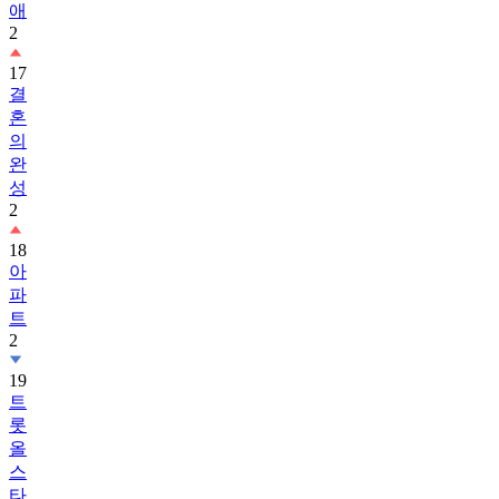
애
2
17
결
혼
의
완
성
2
18
아
파
트
2
19
트
롯
올
스
타