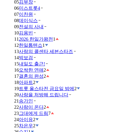
05
김부장
06
미스트롯4
07
이찬원
08
데이식스
09
전설의 사내
10
김용빈
11
2026 한일가왕전
1
12
한일톱텐쇼
1
13
사랑의 콜센타 세븐스타즈
14
박보검
15
내일도 출근!
16
오싹한 연애
2
17
결혼의 완성
2
18
아파트
2
19
트롯 올스타전 금요일 밤에
2
20
사랑을 처방해 드립니다
21
송가인
22
사랑이 온다
2
23
그대에게 드림
7
24
아이유
2
25
차은우
2
26
수지
1