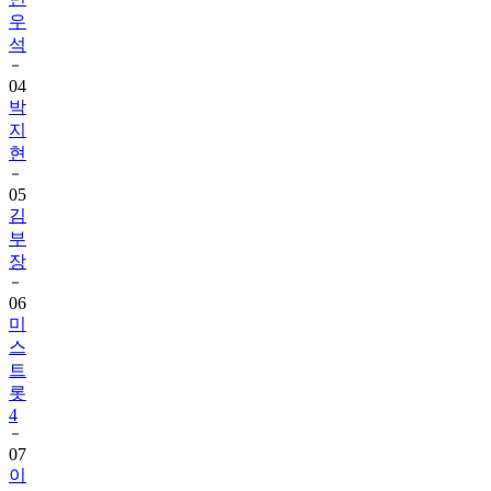
우
석
04
박
지
현
05
김
부
장
06
미
스
트
롯
4
07
이