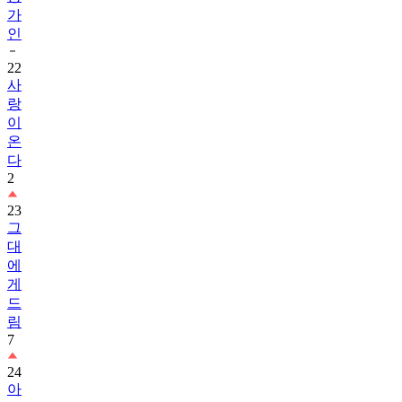
가
인
22
사
랑
이
온
다
2
23
그
대
에
게
드
림
7
24
아