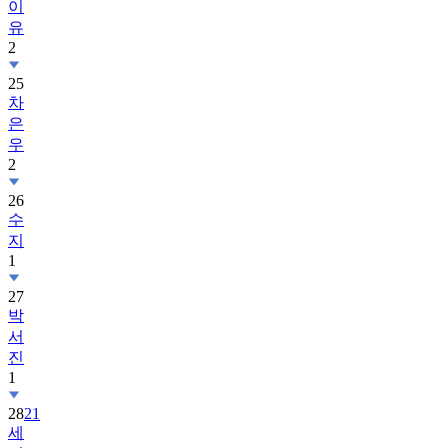
이
유
2
25
차
은
우
2
26
수
지
1
27
박
서
진
1
28
21
세