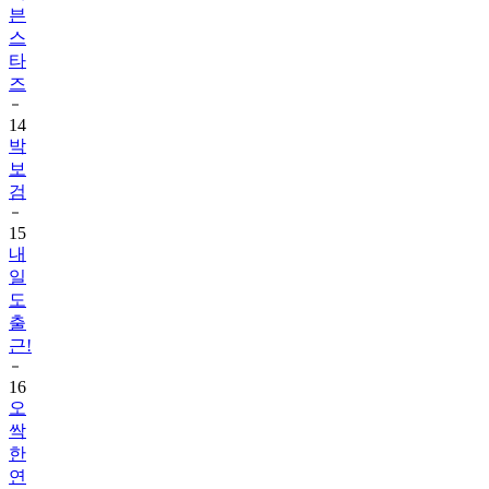
븐
스
타
즈
14
박
보
검
15
내
일
도
출
근!
16
오
싹
한
연