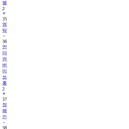
별
2
35
영
탁
36
언
더
커
버
미
쓰
홍
2
37
정
해
인
38