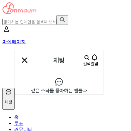
마이페이지
채팅
홈
투표
커뮤니티