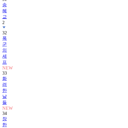
송
혜
교
2
32
폭
군
의
셰
프
NEW
33
화
려
한
날
들
NEW
34
장
한