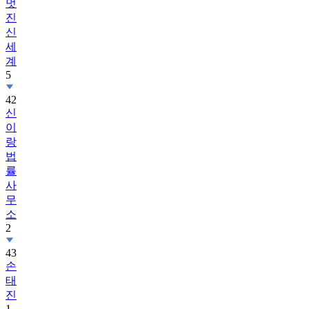
멋
진
신
세
계
5
42
신
이
랑
법
률
사
무
소
2
43
손
태
진
1