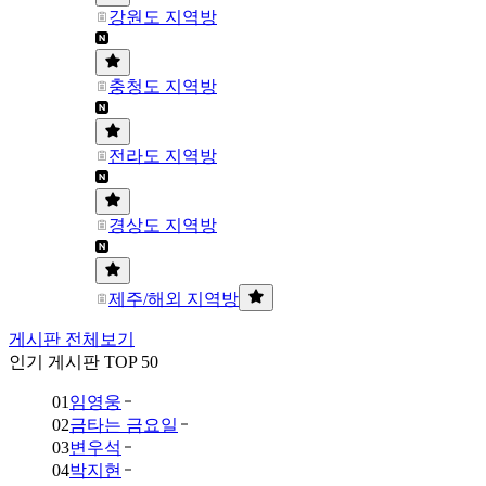
강원도 지역방
충청도 지역방
전라도 지역방
경상도 지역방
제주/해외 지역방
게시판 전체보기
인기 게시판 TOP 50
01
임영웅
02
금타는 금요일
03
변우석
04
박지현