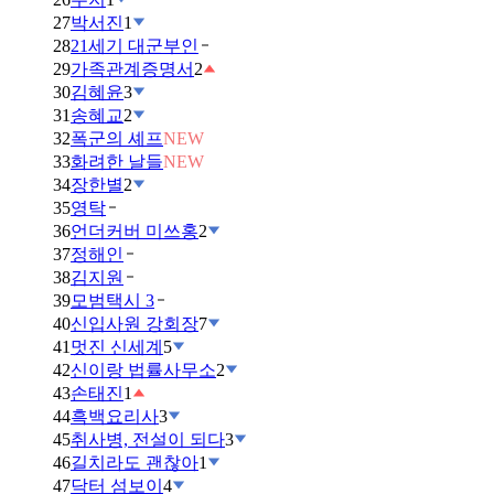
27
박서진
1
28
21세기 대군부인
29
가족관계증명서
2
30
김혜윤
3
31
송혜교
2
32
폭군의 셰프
NEW
33
화려한 날들
NEW
34
장한별
2
35
영탁
36
언더커버 미쓰홍
2
37
정해인
38
김지원
39
모범택시 3
40
신입사원 강회장
7
41
멋진 신세계
5
42
신이랑 법률사무소
2
43
손태진
1
44
흑백요리사
3
45
취사병, 전설이 되다
3
46
길치라도 괜찮아
1
47
닥터 섬보이
4