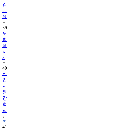
김
지
원
39
모
범
택
시
3
40
신
입
사
원
강
회
장
7
41