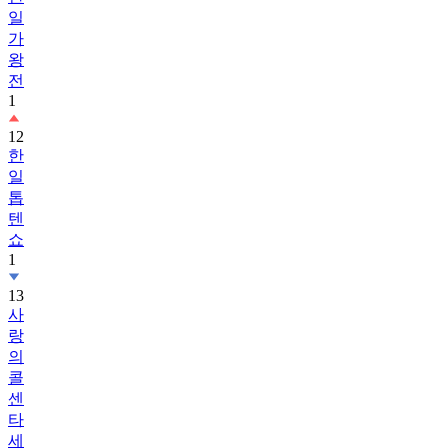
일
가
왕
전
1
12
한
일
톱
텐
쇼
1
13
사
랑
의
콜
센
타
세