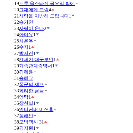
19
트롯 올스타전 금요일 밤에
20
그대에게 드림
4
21
사랑을 처방해 드립니다
1
22
송가인
23
사랑이 온다
2
24
아이유
1
25
차은우
26
수지
1
27
박서진
1
28
21세기 대군부인
1
29
가족관계증명서
1
30
김혜윤
31
송혜교
32
폭군의 셰프
33
화려한 날들
34
영탁
1
35
장한별
1
36
언더커버 미쓰홍
37
정해인
38
모범택시 3
1
39
김지원
1