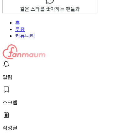
홈
투표
커뮤니티
알림
스크랩
작성글