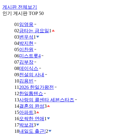
게시판 전체보기
인기 게시판 TOP 50
01
임영웅
02
금타는 금요일
1
03
변우석
1
04
박지현
05
이찬원
06
미스트롯4
07
김부장
08
데이식스
09
전설의 사내
10
김용빈
11
2026 한일가왕전
12
한일톱텐쇼
13
사랑의 콜센타 세븐스타즈
14
결혼의 완성
3
15
아파트
3
16
오싹한 연애
1
17
박보검
3
18
내일도 출근!
2