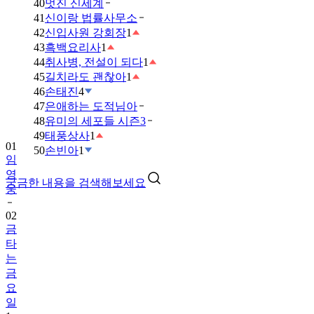
40
멋진 신세계
41
신이랑 법률사무소
42
신입사원 강회장
1
43
흑백요리사
1
44
취사병, 전설이 되다
1
45
길치라도 괜찮아
1
46
손태진
4
47
은애하는 도적님아
48
유미의 세포들 시즌3
49
태풍상사
1
01
50
손빈아
1
임
영
궁금한 내용을 검색해보세요
웅
02
금
타
는
금
요
일