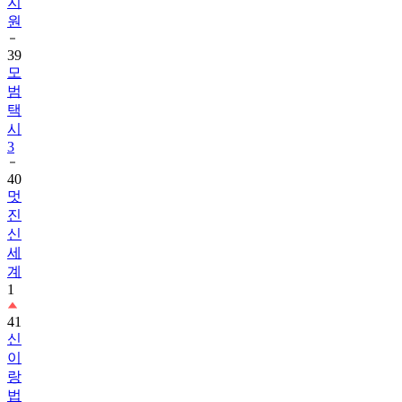
지
원
39
모
범
택
시
3
40
멋
진
신
세
계
1
41
신
이
랑
법