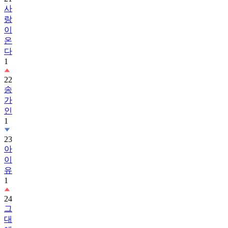
사
랑
이
온
다
1
22
송
가
인
1
23
아
이
유
1
24
그
대