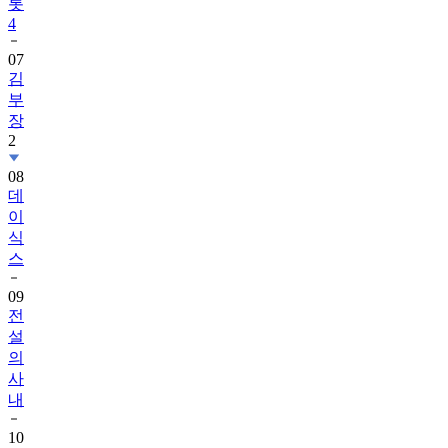
롯
4
07
김
부
장
2
08
데
이
식
스
09
전
설
의
사
내
10