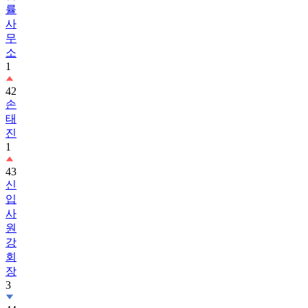
률
사
무
소
1
42
손
태
진
1
43
신
입
사
원
강
회
장
3