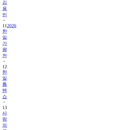
김
용
빈
11
2026
한
일
가
왕
전
12
한
일
톱
텐
쇼
13
사
랑
의