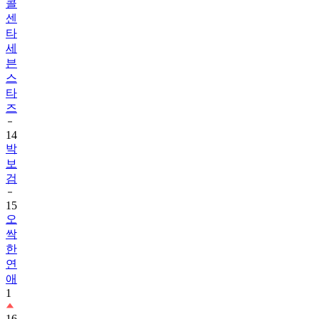
콜
센
타
세
븐
스
타
즈
14
박
보
검
15
오
싹
한
연
애
1
16