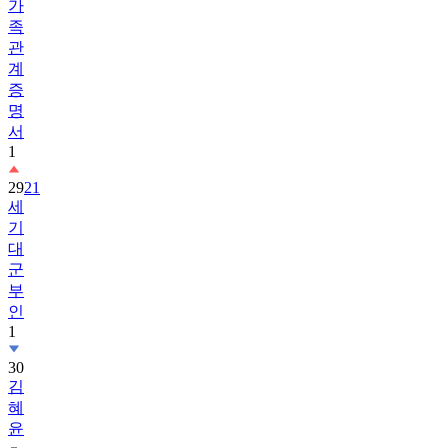
가
족
관
계
증
명
서
1
29
21
세
기
대
군
부
인
1
30
김
혜
윤