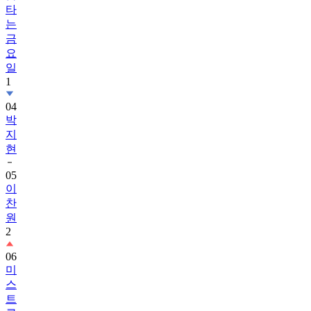
타
는
금
요
일
1
04
박
지
현
05
이
찬
원
2
06
미
스
트