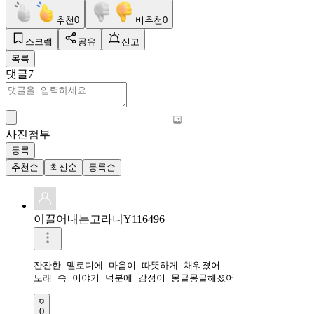
추천
0
비추천
0
스크랩
공유
신고
목록
댓글
7
사진첨부
등록
추천순
최신순
등록순
이끌어내는고라니Y116496
잔잔한 멜로디에 마음이 따뜻하게 채워졌어

노래 속 이야기 덕분에 감정이 몽글몽글해졌어
0