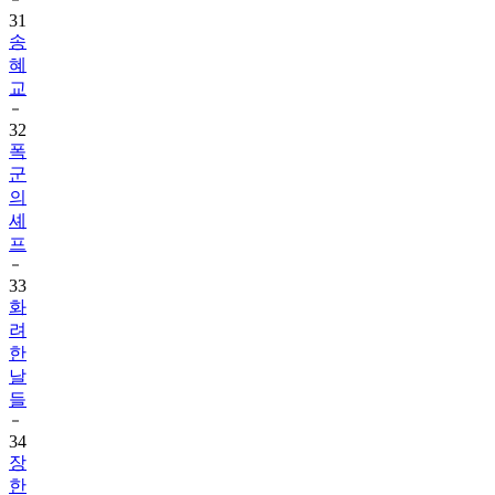
31
송
혜
교
32
폭
군
의
셰
프
33
화
려
한
날
들
34
장
한