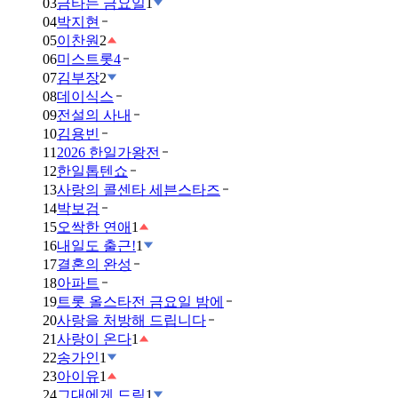
03
금타는 금요일
1
04
박지현
05
이찬원
2
06
미스트롯4
07
김부장
2
08
데이식스
09
전설의 사내
10
김용빈
11
2026 한일가왕전
12
한일톱텐쇼
13
사랑의 콜센타 세븐스타즈
14
박보검
15
오싹한 연애
1
16
내일도 출근!
1
17
결혼의 완성
18
아파트
19
트롯 올스타전 금요일 밤에
20
사랑을 처방해 드립니다
21
사랑이 온다
1
22
송가인
1
23
아이유
1
24
그대에게 드림
1