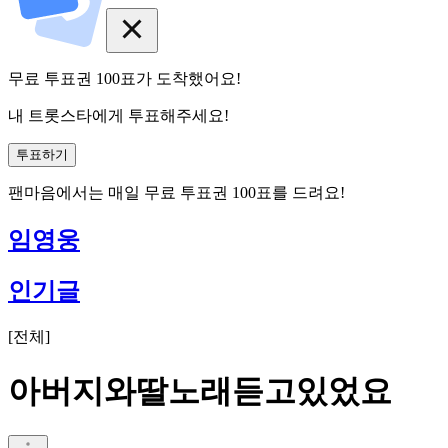
무료 투표권
100
표
가 도착했어요!
내 트롯스타에게 투표해주세요!
투표하기
팬마음에서는
매일
무료 투표권
100
표를 드려요!
임영웅
인기글
[
전체
]
아버지와딸노래듣고있었요