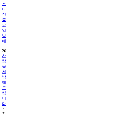
스
타
전
금
요
일
밤
에
20
사
랑
을
처
방
해
드
립
니
다
21