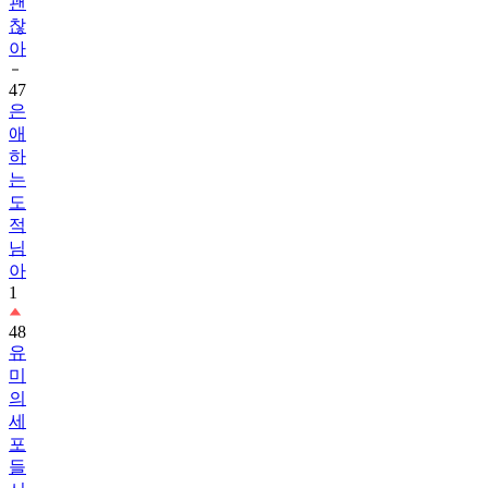
괜
찮
아
47
은
애
하
는
도
적
님
아
1
48
유
미
의
세
포
들