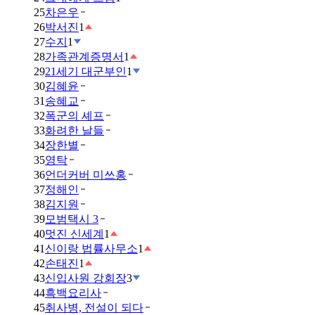
25
차은우
26
박서진
1
27
수지
1
28
가족관계증명서
1
29
21세기 대군부인
1
30
김혜윤
31
송혜교
32
폭군의 셰프
33
화려한 날들
34
장한별
35
영탁
36
언더커버 미쓰홍
37
정해인
38
김지원
39
모범택시 3
40
멋진 신세계
1
41
신이랑 법률사무소
1
42
손태진
1
43
신입사원 강회장
3
44
흑백요리사
45
취사병, 전설이 되다