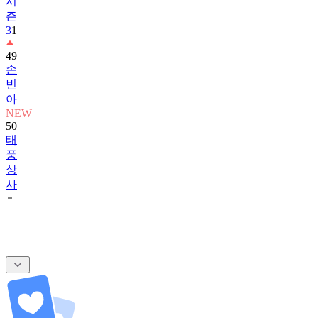
시
즌
3
1
49
손
빈
아
NEW
50
태
풍
상
사