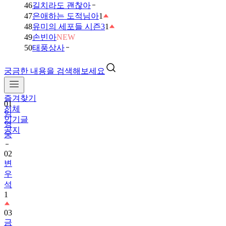
46
길치라도 괜찮아
47
은애하는 도적님아
1
48
유미의 세포들 시즌3
1
49
손빈아
NEW
50
태풍상사
궁금한 내용을 검색해보세요
즐겨찾기
01
전체
임
인기글
영
공지
웅
02
변
우
석
1
03
금