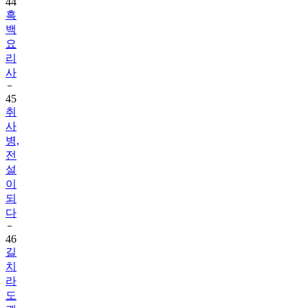
44
흑
백
요
리
사
45
취
사
병,
전
설
이
되
다
46
길
치
라
도