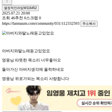
열정적인라임W116452
2025.07.21 20:00
조회
46
추천
0
스크랩
0
https://fanmaum.com/community/031/112332593
주소복사
아버지와딸노래듣고있었요
영웅님 따뜻한 목소리 너무좋아오
돌아가신 아버지생각에 울컥하네요
영웅님 위로가되는 목소리 사랑합니다