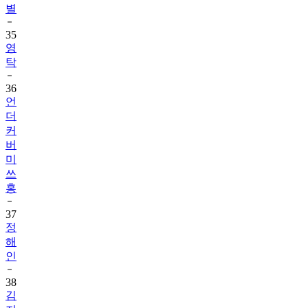
별
35
영
탁
36
언
더
커
버
미
쓰
홍
37
정
해
인
38
김