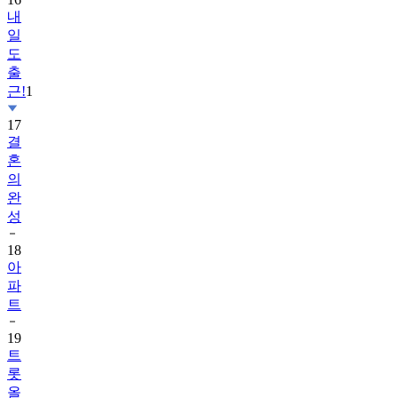
내
일
도
출
근!
1
17
결
혼
의
완
성
18
아
파
트
19
트
롯
올