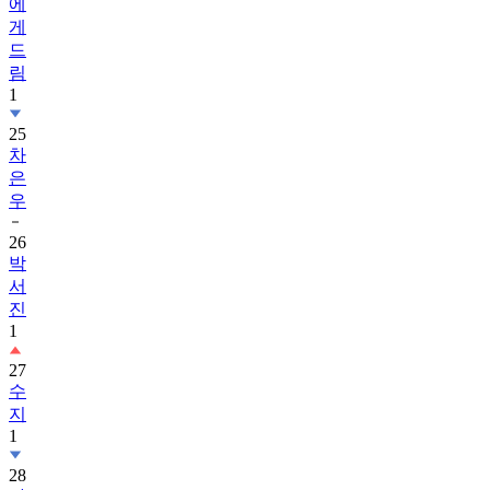
에
게
드
림
1
25
차
은
우
26
박
서
진
1
27
수
지
1
28