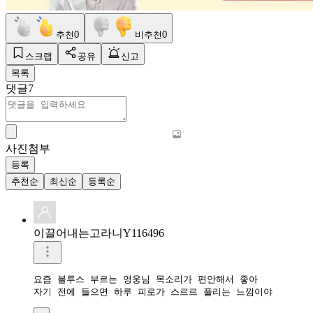
추천
0
비추천
0
스크랩
공유
신고
목록
댓글
7
사진첨부
등록
추천순
최신순
등록순
이끌어내는고라니Y116496
요즘 블루스 부르는 영웅님 목소리가 편안해서 좋아

자기 전에 들으면 하루 피로가 스르르 풀리는 느낌이야