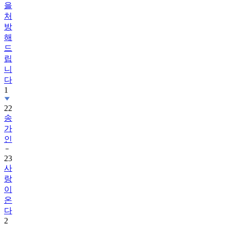
을
처
방
해
드
립
니
다
1
22
송
가
인
23
사
랑
이
온
다
2