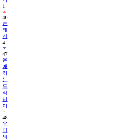
1
46
손
태
진
4
47
은
애
하
는
도
적
님
아
48
유
미
의