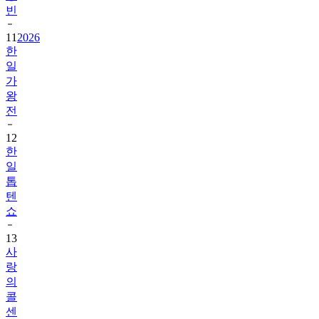
빈
11
2026
한
일
가
왕
전
12
한
일
톱
텐
쇼
13
사
랑
의
콜
센