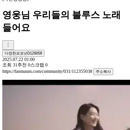
영웅님 우리들의 블루스 노래
들어요
다정한코코넛D129058
2025.07.22 01:00
조회
31
추천
0
스크랩
0
https://fanmaum.com/community/031/112355038
주소복사