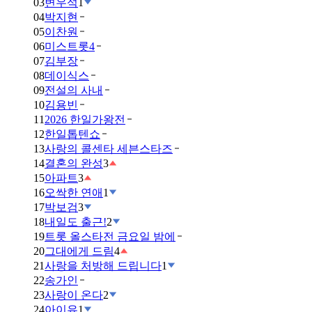
03
변우석
1
04
박지현
05
이찬원
06
미스트롯4
07
김부장
08
데이식스
09
전설의 사내
10
김용빈
11
2026 한일가왕전
12
한일톱텐쇼
13
사랑의 콜센타 세븐스타즈
14
결혼의 완성
3
15
아파트
3
16
오싹한 연애
1
17
박보검
3
18
내일도 출근!
2
19
트롯 올스타전 금요일 밤에
20
그대에게 드림
4
21
사랑을 처방해 드립니다
1
22
송가인
23
사랑이 온다
2
24
아이유
1