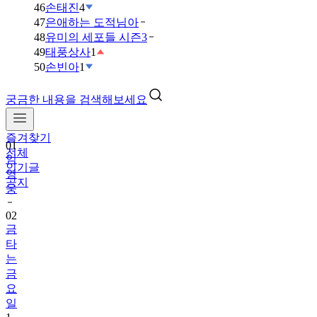
46
손태진
4
47
은애하는 도적님아
48
유미의 세포들 시즌3
49
태풍상사
1
50
손빈아
1
궁금한 내용을 검색해보세요
즐겨찾기
01
전체
임
인기글
영
공지
웅
02
금
타
는
금
요
일