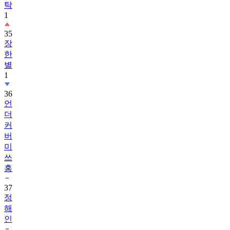
탁
1
35
장
한
별
1
36
언
더
커
버
미
쓰
홍
37
정
해
인