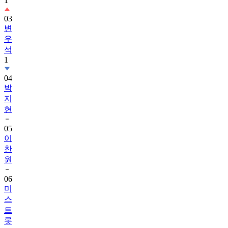
1
03
변
우
석
1
04
박
지
현
05
이
찬
원
06
미
스
트
롯