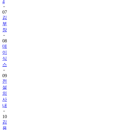
4
07
김
부
장
08
데
이
식
스
09
전
설
의
사
내
10
김
용