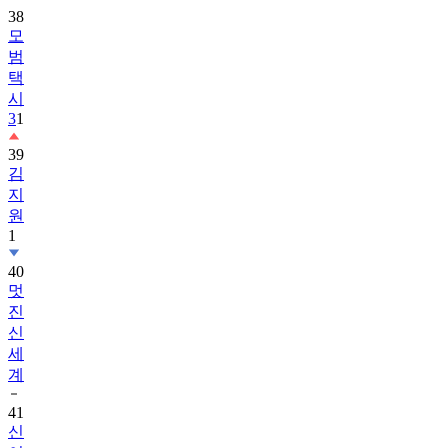
38
모
범
택
시
3
1
39
김
지
원
1
40
멋
진
신
세
계
41
신