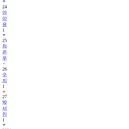
24
아
이
유
1
25
차
은
우
26
수
지
1
27
박
서
진
1