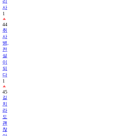
리
사
1
44
취
사
병,
전
설
이
되
다
1
45
길
치
라
도
괜
찮
아