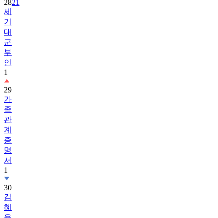
28
21
세
기
대
군
부
인
1
29
가
족
관
계
증
명
서
1
30
김
혜
윤