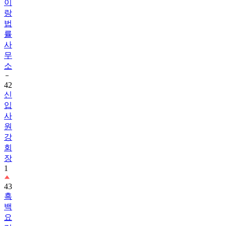
이
랑
법
률
사
무
소
42
신
입
사
원
강
회
장
1
43
흑
백
요