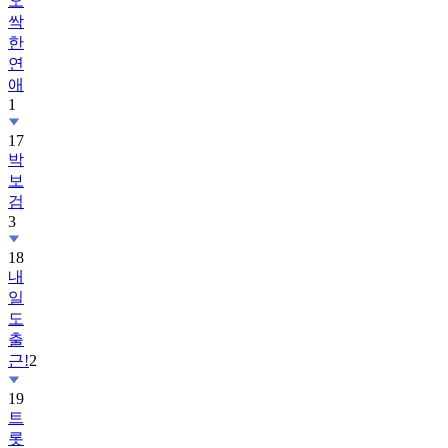
오
싹
한
연
애
1
17
박
보
검
3
18
내
일
도
출
근!
2
19
트
롯