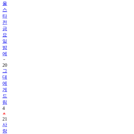
올
스
타
전
금
요
일
밤
에
20
그
대
에
게
드
림
4
21
사
랑