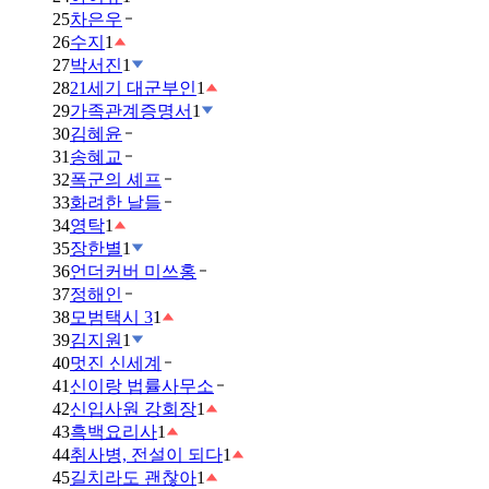
25
차은우
26
수지
1
27
박서진
1
28
21세기 대군부인
1
29
가족관계증명서
1
30
김혜윤
31
송혜교
32
폭군의 셰프
33
화려한 날들
34
영탁
1
35
장한별
1
36
언더커버 미쓰홍
37
정해인
38
모범택시 3
1
39
김지원
1
40
멋진 신세계
41
신이랑 법률사무소
42
신입사원 강회장
1
43
흑백요리사
1
44
취사병, 전설이 되다
1
45
길치라도 괜찮아
1