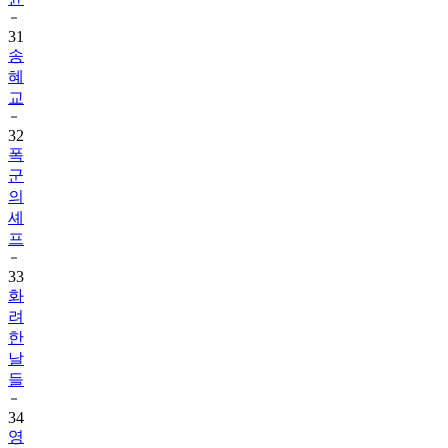
31
송
혜
교
32
폭
군
의
셰
프
33
화
려
한
날
들
34
영