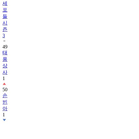
세
포
들
시
즌
3
49
태
풍
상
사
1
50
손
빈
아
1