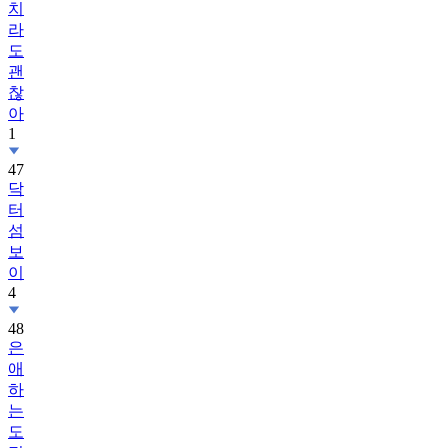
치
라
도
괜
찮
아
1
47
닥
터
섬
보
이
4
48
은
애
하
는
도