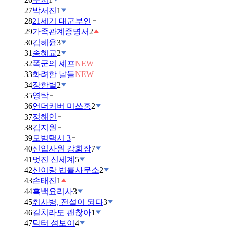
27
박서진
1
28
21세기 대군부인
29
가족관계증명서
2
30
김혜윤
3
31
송혜교
2
32
폭군의 셰프
NEW
33
화려한 날들
NEW
34
장한별
2
35
영탁
36
언더커버 미쓰홍
2
37
정해인
38
김지원
39
모범택시 3
40
신입사원 강회장
7
41
멋진 신세계
5
42
신이랑 법률사무소
2
43
손태진
1
44
흑백요리사
3
45
취사병, 전설이 되다
3
46
길치라도 괜찮아
1
47
닥터 섬보이
4