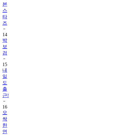
븐
스
타
즈
14
박
보
검
15
내
일
도
출
근!
16
오
싹
한
연