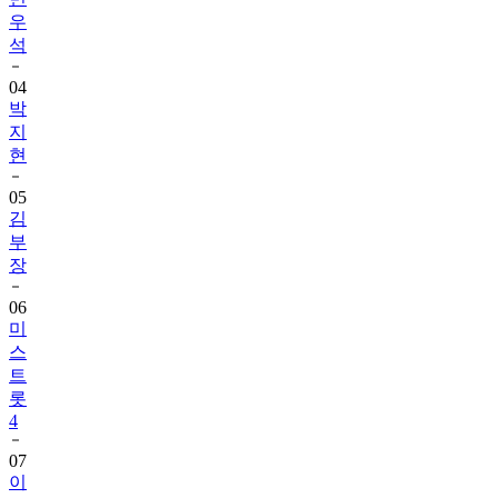
우
석
04
박
지
현
05
김
부
장
06
미
스
트
롯
4
07
이