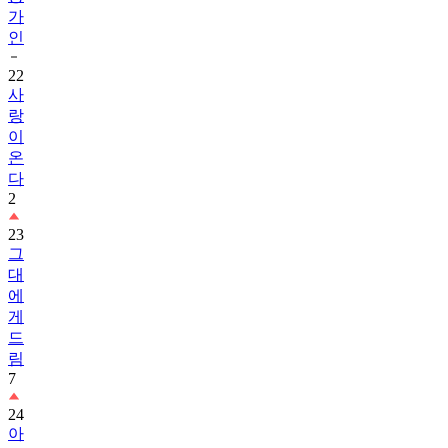
가
인
22
사
랑
이
온
다
2
23
그
대
에
게
드
림
7
24
아