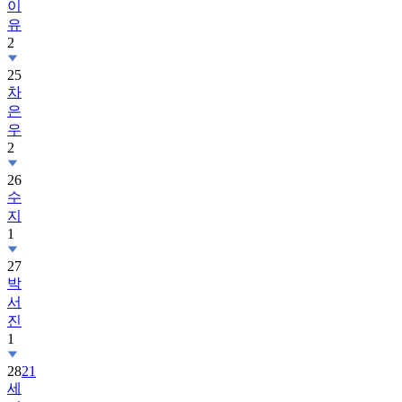
이
유
2
25
차
은
우
2
26
수
지
1
27
박
서
진
1
28
21
세