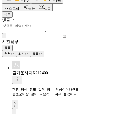
추천
3
비추천
0
스크랩
공유
신고
목록
댓글
12
사진첨부
등록
추천순
최신순
등록순
즐거운사자K212400
캠핑 영상 정말 힐링 되는 영상이더라구요

동원군이랑 같이 나온것도 너무 좋았어요
0