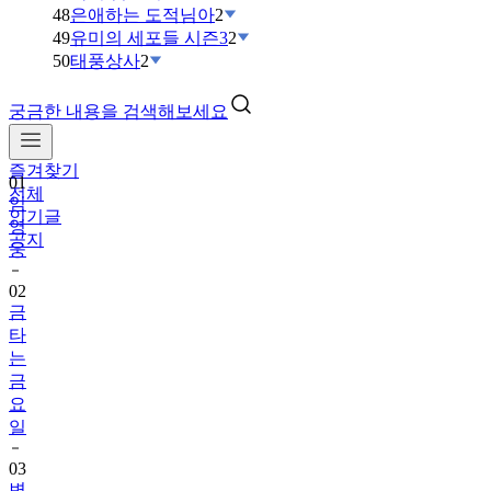
48
은애하는 도적님아
2
49
유미의 세포들 시즌3
2
50
태풍상사
2
궁금한 내용을 검색해보세요
즐겨찾기
01
전체
임
인기글
영
공지
웅
02
금
타
는
금
요
일
03
변