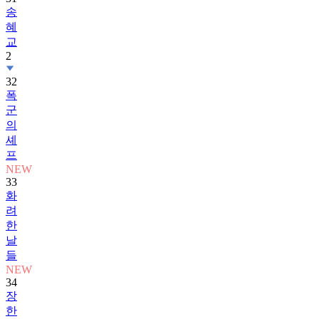
송
혜
교
2
32
폭
군
의
셰
프
NEW
33
화
려
한
날
들
NEW
34
장
한