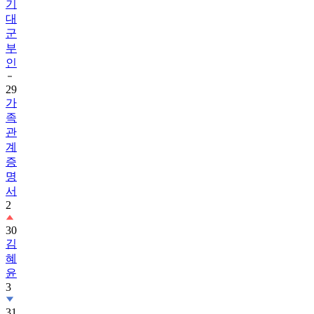
기
대
군
부
인
29
가
족
관
계
증
명
서
2
30
김
혜
윤
3
31