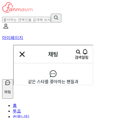
마이페이지
채팅
홈
투표
커뮤니티