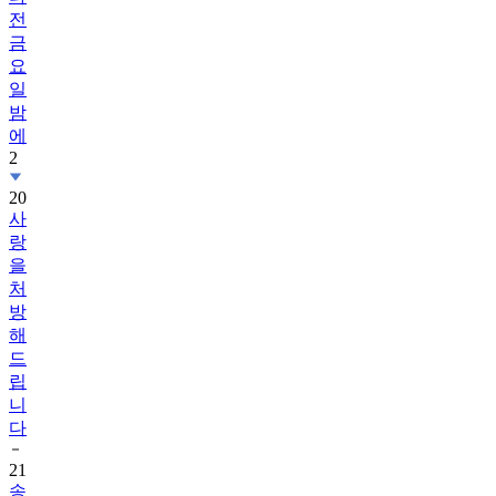
전
금
요
일
밤
에
2
20
사
랑
을
처
방
해
드
립
니
다
21
송