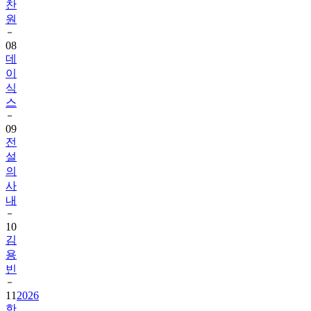
찬
원
08
데
이
식
스
09
전
설
의
사
내
10
김
용
빈
11
2026
한