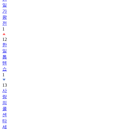
일
가
왕
전
1
12
한
일
톱
텐
쇼
1
13
사
랑
의
콜
센
타
세