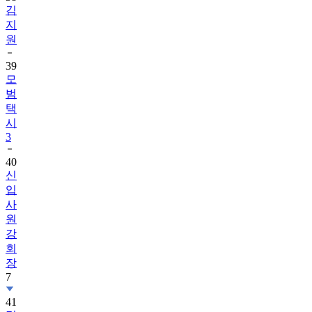
김
지
원
39
모
범
택
시
3
40
신
입
사
원
강
회
장
7
41