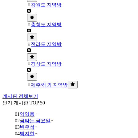
강원도 지역방
충청도 지역방
전라도 지역방
경상도 지역방
제주/해외 지역방
게시판 전체보기
인기 게시판 TOP 50
01
임영웅
02
금타는 금요일
03
변우석
04
박지현