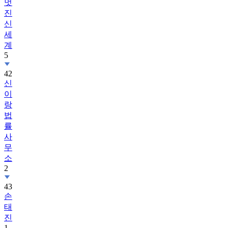
멋
진
신
세
계
5
42
신
이
랑
법
률
사
무
소
2
43
손
태
진
1