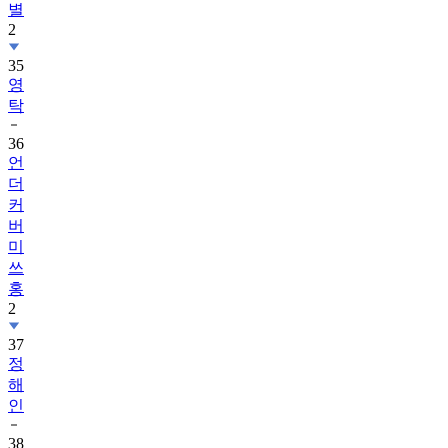
별
2
35
영
탁
36
언
더
커
버
미
쓰
홍
2
37
정
해
인
38