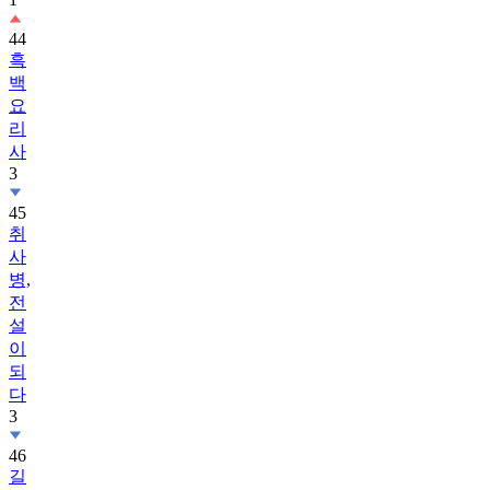
44
흑
백
요
리
사
3
45
취
사
병,
전
설
이
되
다
3
46
길