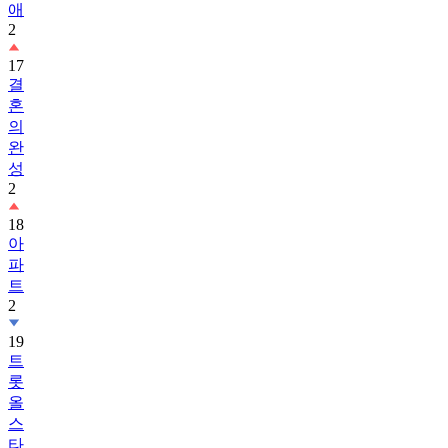
애
2
17
결
혼
의
완
성
2
18
아
파
트
2
19
트
롯
올
스
타