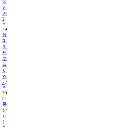
적
님
아
2
49
유
미
의
세
포
들
시
즌
3
2
50
태
풍
상
사
2