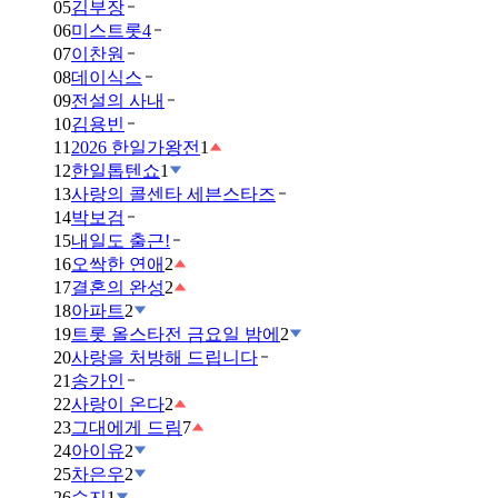
05
김부장
06
미스트롯4
07
이찬원
08
데이식스
09
전설의 사내
10
김용빈
11
2026 한일가왕전
1
12
한일톱텐쇼
1
13
사랑의 콜센타 세븐스타즈
14
박보검
15
내일도 출근!
16
오싹한 연애
2
17
결혼의 완성
2
18
아파트
2
19
트롯 올스타전 금요일 밤에
2
20
사랑을 처방해 드립니다
21
송가인
22
사랑이 온다
2
23
그대에게 드림
7
24
아이유
2
25
차은우
2
26
수지
1