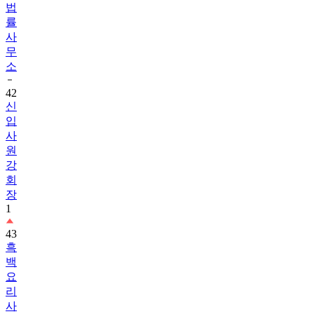
법
률
사
무
소
42
신
입
사
원
강
회
장
1
43
흑
백
요
리
사