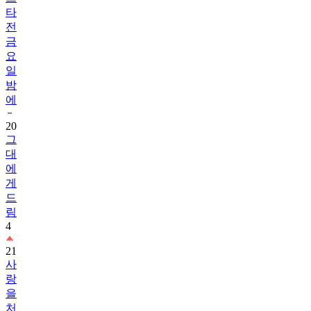
타
전
금
요
일
밤
에
20
그
대
에
게
드
림
4
21
사
랑
을
처