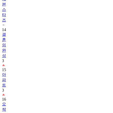
븐
스
타
즈
14
결
혼
의
완
성
3
15
아
파
트
3
16
오
싹