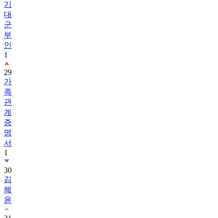
기
대
군
부
인
1
29
가
족
관
계
증
명
서
1
30
김
혜
윤