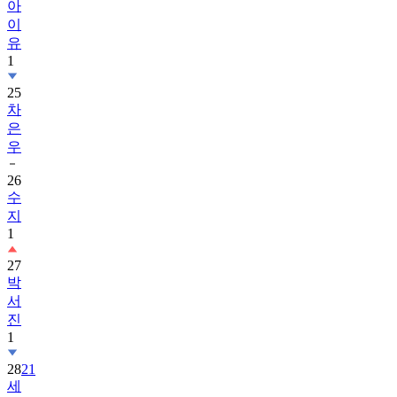
아
이
유
1
25
차
은
우
26
수
지
1
27
박
서
진
1
28
21
세