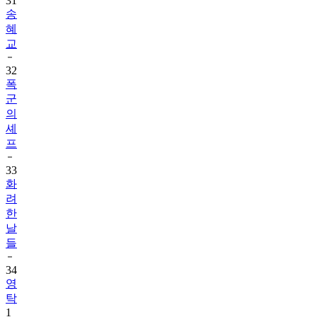
31
송
혜
교
32
폭
군
의
셰
프
33
화
려
한
날
들
34
영
탁
1