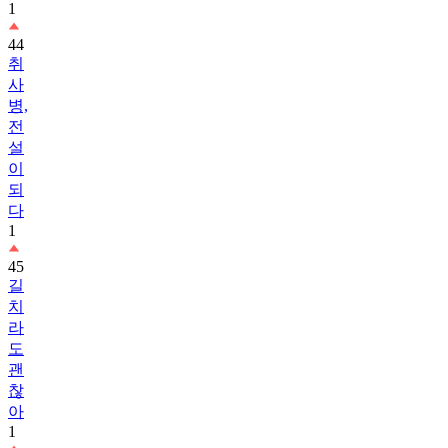
1
44
취
사
병,
전
설
이
되
다
1
45
길
치
라
도
괜
찮
아
1