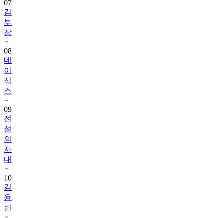
07
김
부
장
08
데
이
식
스
09
전
설
의
사
내
10
김
용
빈