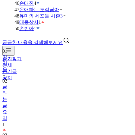
46
손태진
4
47
은애하는 도적님아
48
유미의 세포들 시즌3
49
태풍상사
1
50
손빈아
1
궁금한 내용을 검색해보세요
01
임
즐겨찾기
영
전체
웅
인기글
공지
02
금
타
는
금
요
일
1