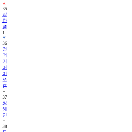
35
장
한
별
1
36
언
더
커
버
미
쓰
홍
37
정
해
인
38
모