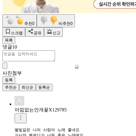
추천
0
비추천
0
스크랩
공유
신고
목록
댓글
10
사진첨부
등록
추천순
최신순
등록순
아낌없는안개꽃X129785
별빛같은 나의 사랑아 노래 좋네요

가사와 멜로디가 너무 좋은 노래에요 