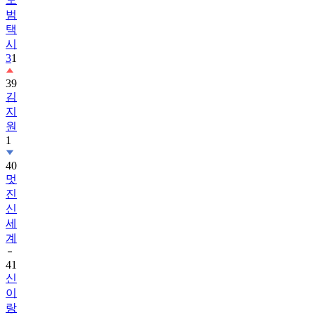
범
택
시
3
1
39
김
지
원
1
40
멋
진
신
세
계
41
신
이
랑