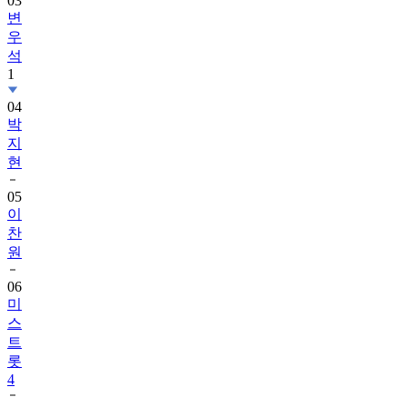
03
변
우
석
1
04
박
지
현
05
이
찬
원
06
미
스
트
롯
4