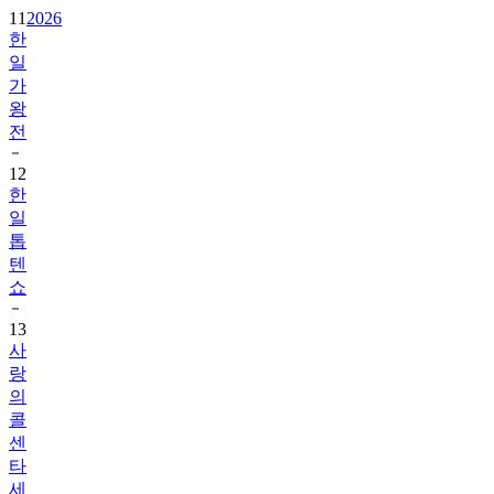
11
2026
한
일
가
왕
전
12
한
일
톱
텐
쇼
13
사
랑
의
콜
센
타
세