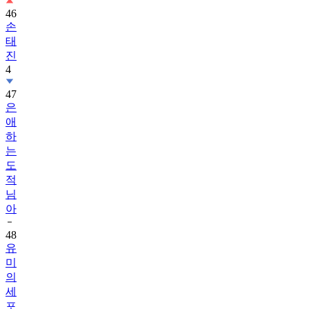
46
손
태
진
4
47
은
애
하
는
도
적
님
아
48
유
미
의
세
포