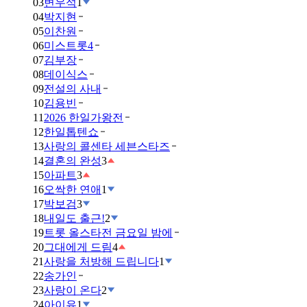
03
변우석
1
04
박지현
05
이찬원
06
미스트롯4
07
김부장
08
데이식스
09
전설의 사내
10
김용빈
11
2026 한일가왕전
12
한일톱텐쇼
13
사랑의 콜센타 세븐스타즈
14
결혼의 완성
3
15
아파트
3
16
오싹한 연애
1
17
박보검
3
18
내일도 출근!
2
19
트롯 올스타전 금요일 밤에
20
그대에게 드림
4
21
사랑을 처방해 드립니다
1
22
송가인
23
사랑이 온다
2
24
아이유
1