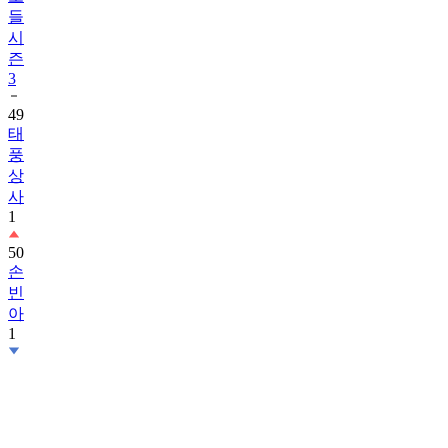
들
시
즌
3
49
태
풍
상
사
1
50
손
빈
아
1