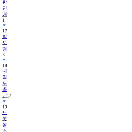
한
연
애
1
17
박
보
검
3
18
내
일
도
출
근!
2
19
트
롯
올
스