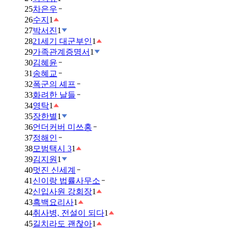
25
차은우
26
수지
1
27
박서진
1
28
21세기 대군부인
1
29
가족관계증명서
1
30
김혜윤
31
송혜교
32
폭군의 셰프
33
화려한 날들
34
영탁
1
35
장한별
1
36
언더커버 미쓰홍
37
정해인
38
모범택시 3
1
39
김지원
1
40
멋진 신세계
41
신이랑 법률사무소
42
신입사원 강회장
1
43
흑백요리사
1
44
취사병, 전설이 되다
1
45
길치라도 괜찮아
1