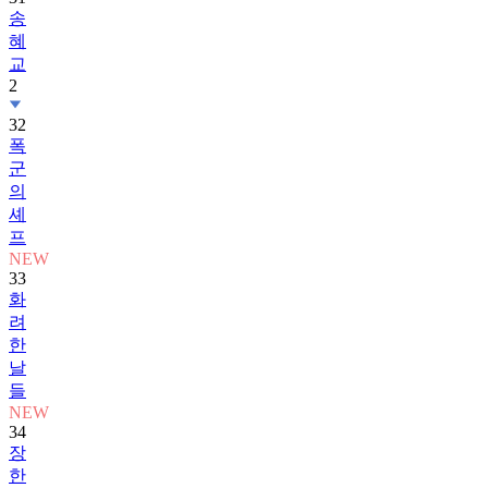
송
혜
교
2
32
폭
군
의
셰
프
NEW
33
화
려
한
날
들
NEW
34
장
한