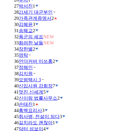
27
박서진
1
28
21세기 대군부인
29
가족관계증명서
2
30
김혜윤
3
31
송혜교
2
32
폭군의 셰프
NEW
33
화려한 날들
NEW
34
장한별
2
35
영탁
36
언더커버 미쓰홍
2
37
정해인
38
김지원
39
모범택시 3
40
신입사원 강회장
7
41
멋진 신세계
5
42
신이랑 법률사무소
2
43
손태진
1
44
흑백요리사
3
45
취사병, 전설이 되다
3
46
길치라도 괜찮아
1
47
닥터 섬보이
4