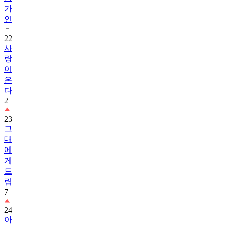
가
인
22
사
랑
이
온
다
2
23
그
대
에
게
드
림
7
24
아