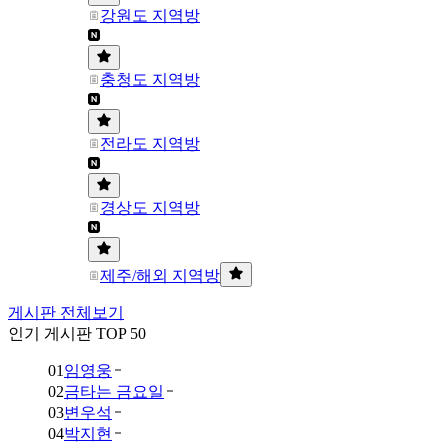
강원도 지역방
충청도 지역방
전라도 지역방
경상도 지역방
제주/해외 지역방
게시판 전체보기
인기 게시판 TOP 50
01
임영웅
02
금타는 금요일
03
변우석
04
박지현