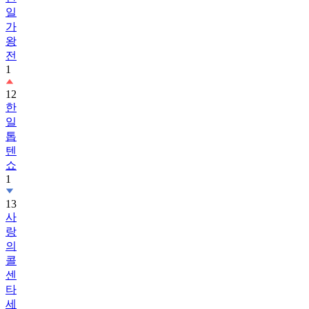
일
가
왕
전
1
12
한
일
톱
텐
쇼
1
13
사
랑
의
콜
센
타
세