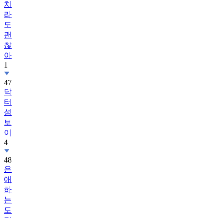
치
라
도
괜
찮
아
1
47
닥
터
섬
보
이
4
48
은
애
하
는
도