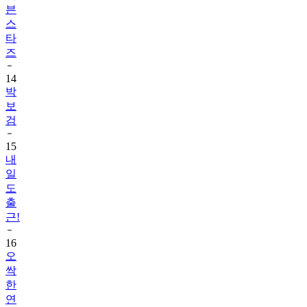
븐
스
타
즈
14
박
보
검
15
내
일
도
출
근!
16
오
싹
한
연