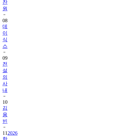
찬
원
08
데
이
식
스
09
전
설
의
사
내
10
김
용
빈
11
2026
한