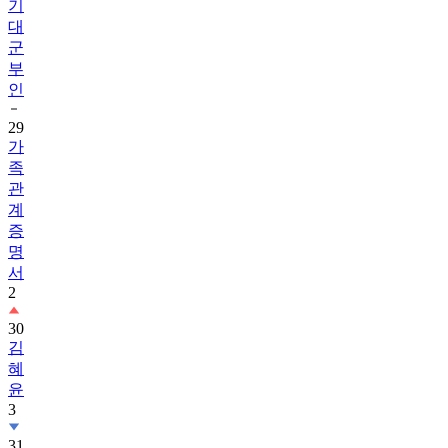
기
대
군
부
인
29
가
족
관
계
증
명
서
2
30
김
혜
윤
3
31