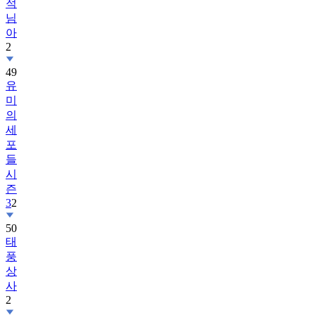
적
님
아
2
49
유
미
의
세
포
들
시
즌
3
2
50
태
풍
상
사
2