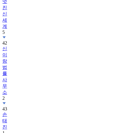
멋
진
신
세
계
5
42
신
이
랑
법
률
사
무
소
2
43
손
태
진
1