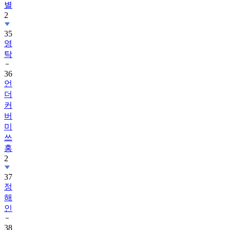
별
2
35
영
탁
36
언
더
커
버
미
쓰
홍
2
37
정
해
인
38