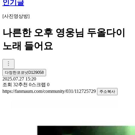
인기글
[
사진영상방
]
나른한 오후 영웅님 두올다이
노래 들어요
다정한코코넛D129058
2025.07.27 15:20
조회
32
추천
0
스크랩
0
https://fanmaum.com/community/031/112725729
주소복사