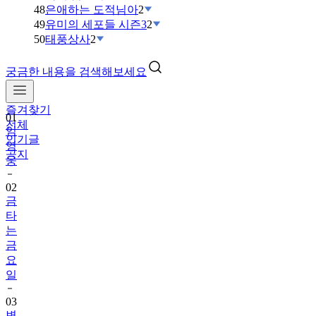
48
은애하는 도적님아
2
49
유미의 세포들 시즌3
2
50
태풍상사
2
궁금한 내용을 검색해보세요
즐겨찾기
01
전체
임
인기글
영
공지
웅
02
금
타
는
금
요
일
03
변