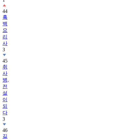
44
흑
백
요
리
사
3
45
취
사
병,
전
설
이
되
다
3
46
길