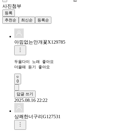
사진첨부
등록
추천순
최신순
등록순
아낌없는안개꽃X129785
두올다이 노래 좋아요

더울때 듣기 좋아요
0
답글 쓰기
2025.08.16 22:22
상쾌한너구리G127531