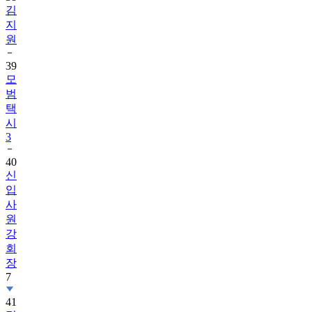
김
지
원
39
모
범
택
시
3
40
신
입
사
원
강
회
장
7
41