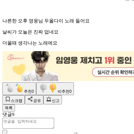
나른한 오후 영웅님 두올다이 노래 들어요
날씨가 오늘은 진짜 덥네요
더울때 생각나는 노래에요
추천
0
비추천
0
스크랩
공유
신고
목록
댓글
9