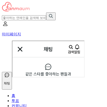
마이페이지
채팅
홈
투표
커뮤니티