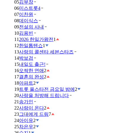
05
김부장
06
미스트롯4
07
이찬원
08
데이식스
09
전설의 사내
10
김용빈
11
2026 한일가왕전
1
12
한일톱텐쇼
1
13
사랑의 콜센타 세븐스타즈
14
박보검
15
내일도 출근!
16
오싹한 연애
2
17
결혼의 완성
2
18
아파트
2
19
트롯 올스타전 금요일 밤에
2
20
사랑을 처방해 드립니다
21
송가인
22
사랑이 온다
2
23
그대에게 드림
7
24
아이유
2
25
차은우
2
26
수지
1