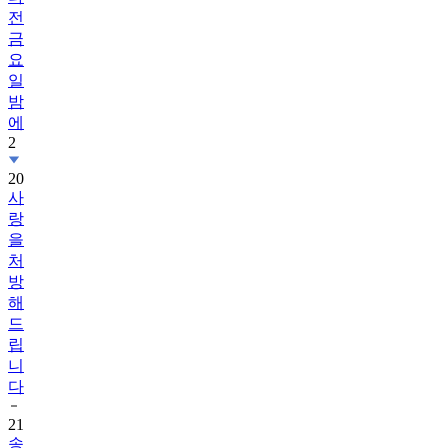
전
금
요
일
밤
에
2
20
사
랑
을
처
방
해
드
립
니
다
21
송